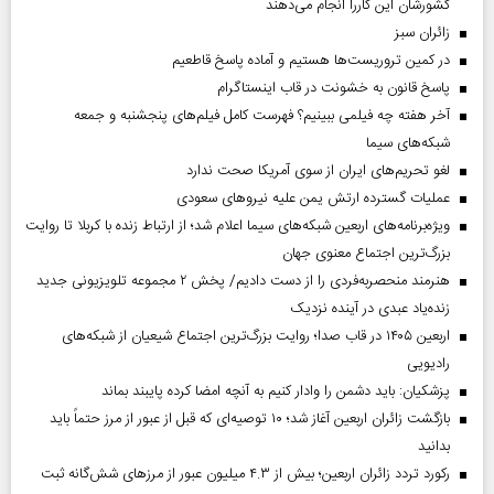
کشورشان این کاررا انجام می‌دهند
‌زائران سبز
در کمین تروریست‌ها هستیم و آماده پاسخ قاطعیم
پاسخ قانون به خشونت در قاب اینستاگرام
آخر هفته چه فیلمی ببینیم؟ فهرست کامل فیلم‌های پنجشنبه و جمعه
شبکه‌های سیما
لغو تحریم‌های ایران از سوی آمریکا صحت ندارد
عملیات گسترده ارتش یمن علیه نیروهای سعودی
ویژه‌برنامه‌های اربعین شبکه‌های سیما اعلام شد؛ از ارتباط زنده با کربلا تا روایت
بزرگ‌ترین اجتماع معنوی جهان
هنرمند منحصر‌به‌فردی را از دست دادیم/ پخش ۲ مجموعه تلویزیونی جدید
زنده‌یاد عبدی در آینده نزدیک
اربعین ۱۴۰۵ در قاب صدا؛ روایت بزرگ‌ترین اجتماع شیعیان از شبکه‌های
رادیویی
پزشکیان: باید دشمن را وادار کنیم به آنچه امضا کرده پایبند بماند
بازگشت زائران اربعین آغاز شد؛ ۱۰ توصیه‌ای که قبل از عبور از مرز حتماً باید
بدانید
رکورد تردد زائران اربعین؛ بیش از ۴.۳ میلیون عبور از مرزهای شش‌گانه ثبت