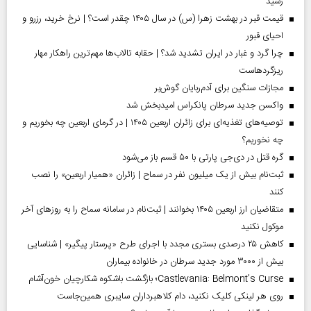
رسید
قیمت قبر در بهشت زهرا (س) در سال ۱۴۰۵ چقدر است؟ | نرخ خرید، رزرو و
احیای قبور
چرا گرد و غبار در ایران تشدید شد؟ | حقابه تالاب‌ها مهم‌ترین راهکار مهار
ریزگردهاست
مجازات سنگین برای آدم‌ربایان گوش‌بر
واکسن جدید سرطان پانکراس امیدبخش شد
توصیه‌های تغذیه‌ای برای زائران اربعین ۱۴۰۵ | در گرمای اربعین چه بخوریم و
چه نخوریم؟
گره قتل در دی‌جی پارتی با ۵۰ قسم باز می‌شود
ثبت‌نام بیش از یک میلیون نفر در سماح | زائران «همیار اربعین» را نصب
کنند
متقاضیان ارز اربعین ۱۴۰۵ بخوانند | ثبت‌نام در سامانه سماح را به روز‌های آخر
موکول نکنید
کاهش ۲۵ درصدی بستری مجدد با اجرای طرح «پرستار پیگیر» | شناسایی
بیش از ۳۰۰۰ مورد جدید سرطان در خانواده بیماران
Castlevania: Belmont’s Curse؛ بازگشت باشکوه شکارچیان خون‌آشام
روی هر لینکی کلیک نکنید، دام کلاهبرداران سایبری همین‌جاست