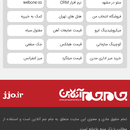
سئو در مشهد
نرم افزار CRM
webone.co
فروشگاه انتخاب من
هتل های تهران
کمک به خیریه
میکروبلیدینگ ابرو
قیمت ضایعات آهن
مفتول سیاه
کوچینگ سازمانی
قیمت هبلکس
جک سقفی
خرید میز اداری مدرن
قیمت میلگرد
میز کنفرانس
تمام حقوق مادی و معنوی این سایت متعلق به جام جم آنلاین است و استفاده از
مطالب با ذکر منبع بلامانع است.