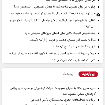
چگونه می‌توان تصاویر ساخته‌شده با هوش مصنوعی را تشخیص داد؟
طرز تهیه تارت فلپ‌جک توت‌فرنگی با پنیر ریکوتا؛ دسری ساده و خوشمزه
آشنایی با آش‌های اصیل ایرانی؛ از آش عباسعلی تا آش ترخینه + خواص و
طرز تهیه
پارک شیرین قابلیت‌ بالایی برای اجرای پروژهای تفریحی دارد
مراقب باشید این بیماری عجیب و غریب را از کنه نگیرید!
خاوران؛ گمشده‌ای در تاریخ کرمانشاه
فروش خیره‌کننده داستان اسباب‌بازی ۵؛ بزرگ‌ترین افتتاحیه سال برای پیکسار
کتابی که شما را به مکث دعوت می‌کند
پربازدید
پربحث
امیرحسین بهداد به عنوان سرپرست هیئت کوهنوردی و صعودهای ورزشی
آذربایجان شرقی منصوب شد
پرداخت مابه‌التفاوت حقوق بازنشستگان تأمین اجتماعی