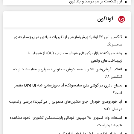
آوار شکست بر سر موساد و پنتاگون
گوناگون
گلکسی اس ۲۷ اولترا؛ پیش‌نمایشی از تغییرات بنیادین در پرچمدار بعدی
سامسونگ
رشد خیره‌کننده بازار توکن‌های هوش مصنوعی (AI)؛ از هیجان تا
زیرساخت‌های واقعی
انقلاب گوشی‌های تاشو‌ با طعم هوش مصنوعی؛ معرفی و مقایسه خانواده
گلکسی Z۸
بحران باتری در گوشی‌های سامسونگ؛ آیا به‌روزرسانی One UI ۸.۵ مقصر
است؟
آیا خودروهای خودران جای ماشین‌های معمولی را می‌گیرند؟ بررسی وضعیت
در سال ۲۰۲۶
استعلام وام ضروری ۷۵ میلیون تومانی بازنشستگان کشوری؛ نحوه مشاهده
نتیجه درخواست
این غذای لاکچری را ۱۵ دقیقه‌ای آماده کنید