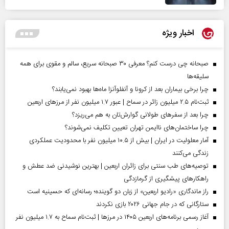
اخبار ویژه
صبحانه چی درست کنم؟ معرفی ۳۰ صبحانه سریع، سالم و مقوی برای همه
سلیقه‌ها
چرا برخی بیماران بعد از کرونا و آنفلوآنزا ماه‌ها بهبود نمی‌یابند؟
ثبت‌نام ۲.۵ میلیون زائر در سماح | عبور ۱.۷ میلیون نفر از مرز‌های اربعین
چرا بعد از سفرهای طولانی گوارش‌تان به هم می‌ریزد؟
چرا ساختمان‌های ناایمن تهران تعیین تکلیف نمی‌شوند؟
آمار معلولیت در ایران | بیش از ۱۰.۵ میلیون نفر با محدودیت عملکردی
زندگی می‌کنند
توصیه‌های طب سنتی برای زائران اربعین | بهترین نوشیدنی ضد عطش و
راهکارهای پیشگیری از گرمازدگی
راز ماندگاری «رادیو اربعین» از زبان دو گوینده؛ رسانه‌ای که حسینیه است
ستارگانی که در جام جهانی ۲۰۲۶ بازی نکردند
آغاز رسمی برنامه‌های اربعین ۱۴۰۵ در مرز‌ها | ثبت‌نام سماح به ۱.۷ میلیون نفر