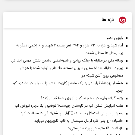
تازه ها
راویان نصر
آمار شهدای غزه به ۷۳ هزار و ۳۸۴ نفر رسید؛ ۲ شهید و ۶ زخمی دیگر به
بیمارستان‌ها منتقل شدند
رسانه ملی در مقابله با جنگ روانی و شبهه‌افکنی دشمن نقش مهمی ایفا کرد
ببینید | «لبالب»؛ نخستین سریال مستند داستانی تولید شده با هوش
مصنوعی روی آنتن شبکه دو
هشدار پژوهشگران درباره یک ماده پرکاربرد؛ نقش پلی‌اتیلن در تشدید کبد
چرب
رژیم گیاه‌خواری در ماه چند کیلو از وزن شما کم می‌کند؟
علت افزایش قبض آب در تابستان چیست؟ توضیح آبفا درباره قبوض آب
بصره از میزبانی استقلال جا ماند؛ AFC با پیشنهاد آبی‌ها مخالفت کرد
«آسباد»؛ روایتی تازه از دل سیستان به قاب تلویزیون می‌آید
بازداشت ۲۸ متهم در پرونده تراستی‌ها