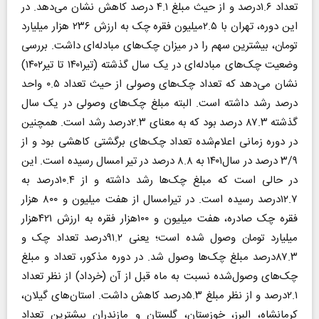
تعداد ۱.۶درصد و از حیث مبلغ ۴.۱ درصد کاهش نشان می‌دهد. در
این دوره، تهران با ۲.۵میلیون فقره چک به ارزش ۲۳۶ هزار میلیارد
تومان، بیشترین سهم را در میزان چک‌های مبادله‌ای داشت. بررسی
وضعیت چک‌های مبادله‌ای در یک سال گذشته (تیر۱۴۰۱ تا تیر۱۴۰۲)
نشان می‌دهد که تعداد چک‌های وصولی از حیث تعداد ۰.۵ واحد
درصد رشد داشته است. البته مبلغ چک‌های وصولی در یک سال
گذشته ۸۷.۳ درصد بود که به معنای ۲.۳درصد رشد است. همچنین
در دوره زمانی اعلام‌شده تعداد چک‌های برگشتی کاهشی بود و از
۳/۹ درصد در سال۱۴۰۱ به ۸.۸ درصد در تیر امسال رسیده است. این
در حالی است که مبلغ چک‌ها رشد داشته و از ۱۰.۴درصد به
۱۲.۷درصد رسیده است. در تیرامسال از هفت میلیون و ۸۰۰ هزار
فقره چک صادره، هفت میلیون و ۱۰۰هزار فقره به ارزش ۴۲۱هزار
میلیارد تومان وصول شده است؛ یعنی ۹۱.۲درصد تعداد چک و
۸۷.۳درصد مبلغ چک‌ها وصول شد. در دوره مذکور، تعداد و مبلغ
چک‌های وصول‌شده نسبت به ماه قبل از آن (خرداد) از نظر تعداد
۲.۱درصد و از نظر مبلغ ۵.۳درصد کاهش داشت. استان‌های گیلان،‌
کرمانشاه، البرز، خوزستان، گلستان و مازندران بیشترین تعداد