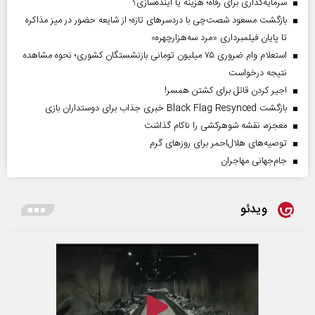
سرمایه‌گذاری برای رفاه؛ هزینه یا آینده‌سازی؟
بازگشت مسعود شصت‌چی با دردسر‌های تازه؛ از شایعه حضور در میز مذاکره
تا پایان فیلمبرداری «مرد سه‌هزارچهره»
استعلام وام ضروری ۷۵ میلیون تومانی بازنشستگان کشوری؛ نحوه مشاهده
نتیجه درخواست
اجیر کردن قاتل برای کشتن همسر!
بازگشت Black Flag Resynced خبری جذاب برای دوستداران بازی
معجزه، نقشه شوهرکشی را ناکام گذاشت
توصیه‌های هلال‌احمر برای روز‌های گرم
جام‌جهانی مهاجران
ویدئو