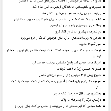
دمای ۵۰ درجه در خوزستان | احتمال بارش‌های سیل‌آسا در ۳ استان
مسیر‌های راهپیمایی جاماندگان اربعین در البرز اعلام شد
ببینید | «چهل روز » محسن چاووشی منتشر شد
نظرسنجی شبکه تماشا برای انتخاب سریال‌های شرقی محبوب مخاطبان
رسانه‌های برون‌مرزی راویان جهانی اربعین
باج‌نیوزها؛ باج‌گیری در لباس افشاگری
تعرض به زیرساخت‌های ایران، بنای هژمونی آمریکا را فرو می‌ریزد
سپر آمریکا نشوید
قیمت طلا و سکه امروز ۱۱ مرداد ۱۴۰۵ | افت قیمت طلا در بازار تهران با کاهش
نرخ ارز
آمریکا ماجراجویی کند پاسخ مقتضی دریافت خواهد کرد
عشق به حسین (ع) تا لحظه شهادت
خروج بیش از ۳ میلیون زائر از تمام مرز‌های کشور
سهمیه ۶۰ لیتری پابرجاست | آخرین وضعیت اتصال کارت سوخت به کارت
بانکی
رهگیری پهپاد MQ9 بر فراز تنگه هرمز
درگیری مرگبار ۲ پسرخاله در پارک
همه مردمی که این سختی‌ها را می‌بینند و تحمل می‌کنند، برای ایران و