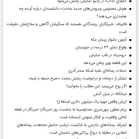
«بلواي کذاب» از رادیو نمایش پخش می‌شود
هوش مصنوعی ویروس‌های جدید ساخت؛ دانشمندان درباره آینده چه
هشداری می‌دهند؟
قالیباف: خبرنگاران رزمندگانی هستند که سنگرشان آگاهی و سلاح‌شان حقیقت
است
آزمون دشوار پیمان مکه
وقوع دمای ۴۹ درجه در خوزستان
«روحینا» در قاب نمایش
این قطعه بوی وطن می‌دهد
حملات رسانه‌ای علیه شبکه سحر آذری
تشکر از «زمانه» و درخواست پخش مجدد «صبح جمعه با شما»
اگر روح می‌بینید این مطلب را بخوانید!
میانکاله در میان آتش
ارزش واقعی مهره یک میلیون دلاری استقلال!
پیام معاون برون‌مرزی صداوسیما به مناسبت روز خبرنگار؛ خبرنگار در نقطه
تلاقی واقعیت و افکار عمومی ایستاده است
اعتراف رسانه‌های خارجی به شکست ترامپ حاصل مجاهدت رسانه‌های
انقلابی در مقابله با دروغ پراکنی‌های دشمنان است