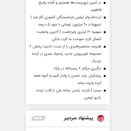
در کمین تروریست‌ها هستیم و آماده پاسخ
قاطعیم
ثبت‌نام وام اربعین بازنشستگان کشوری آغاز شد |
تسهیلات ۲۰ میلیون تومانی با سود ۵ درصد
سهمیه ۶۰ لیتری پابرجاست | آخرین وضعیت
اتصال کارت سوخت به کارت بانکی
هنرمند منحصر‌به‌فردی را از دست دادیم/ پخش ۲
مجموعه تلویزیونی جدید زنده‌یاد عبدی در آینده
نزدیک
درگیری مرگبار ۲ پسرخاله در پارک
پزشکیان: باید دشمن را وادار کنیم به آنچه امضا
کرده پایبند بماند
ببینید | بازدید رئیس رسانه ملی از قلب تپنده
رادیو اربعین
پیشنهاد سردبیر