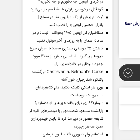
در گرمای اربعین چه بخوریم و چه نخوریم؟
گره قتل در دی‌جی پارتی با ۵۰ قسم باز می‌شود
ثبت‌نام بیش از یک میلیون نفر در سماح |
رش خطا
زائران «همیار اربعین» را نصب کنند
متقاضیان ارز اربعین ۱۴۰۵ بخوانند | ثبت‌نام در
سامانه سماح را به روز‌های آخر موکول نکنید
کاهش ۲۵ درصدی بستری مجدد با اجرای طرح
«پرستار پیگیر» | شناسایی بیش از ۳۰۰۰ مورد
جدید سرطان در خانواده بیماران
Castlevania: Belmont’s Curse؛ بازگشت
باشکوه شکارچیان خون‌آشام
روی هر لینکی کلیک نکنید، دام کلاهبرداران
سایبری همین‌جاست
سرمایه‌گذاری برای رفاه؛ هزینه یا آینده‌سازی؟
بازگشت مسعود شصت‌چی با دردسر‌های تازه؛ از
شایعه حضور در میز مذاکره تا پایان فیلمبرداری
«مرد سه‌هزارچهره»
استعلام وام ضروری ۷۵ میلیون تومانی