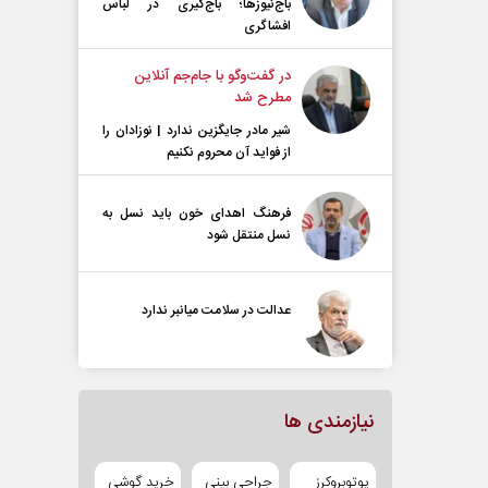
باج‌نیوزها؛ باج‌گیری در لباس
افشاگری
در گفت‌و‌گو با جام‌جم آنلاین
مطرح شد
شیر مادر جایگزین ندارد | نوزادان را
از فواید آن محروم نکنیم
فرهنگ اهدای خون باید نسل به
نسل منتقل شود
عدالت در سلامت میانبر ندارد
نیازمندی ها
یوتوبروکرز
جراحی بینی
خرید گوشی