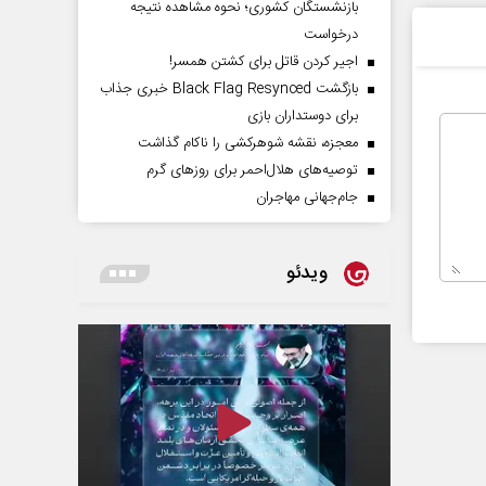
بازنشستگان کشوری؛ نحوه مشاهده نتیجه
درخواست
اجیر کردن قاتل برای کشتن همسر!
بازگشت Black Flag Resynced خبری جذاب
برای دوستداران بازی
معجزه، نقشه شوهرکشی را ناکام گذاشت
توصیه‌های هلال‌احمر برای روز‌های گرم
جام‌جهانی مهاجران
ویدئو