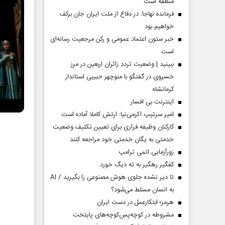
منطقه است
فرمانده نهاجا: در دفاع از ملت ایران جان برکف
خواهیم بود
خبر ستون اعتماد عمومی و رکن مرجعیت رسانه‌ای
است
ببینید | وضعیت تردد زائران اربعین در مرز
خسروی در گفتگو با منوچهر حبیبی استاندار
کرمانشاه
اینترنت بی افسار
امیر سرتیپ اکرمی‌نیا: ارتش کاملا آماده است
کارکنان وظیفه فراری برای تعیین تکلیف وضعیت
خدمتی به یگان خدمتی خود مراجعه کنند
زورآزمایی اتمی ترامپ
کفگیر رهگیر به ته دیگ خورد
تا دیر نشده جلوی هوش مصنوعی را بگیرید / AI
به انسان مسلط می‌شود؟
هرمز؛ ابتکارعمل در دست ایران
مشروطه در کوچه‌پس‌کوچه‌های پایتخت