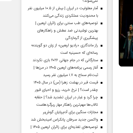
نمی‌شوند؟
آمار معلولیت در ایران | بیش از ۱۰.۵ میلیون نفر
با محدودیت عملکردی زندگی می‌کنند
توصیه‌های طب سنتی برای زائران اربعین |
بهترین نوشیدنی ضد عطش و راهکارهای
پیشگیری از گرمازدگی
راز ماندگاری «رادیو اربعین» از زبان دو گوینده؛
رسانه‌ای که حسینیه است
ستارگانی که در جام جهانی ۲۰۲۶ بازی نکردند
آغاز رسمی برنامه‌های اربعین ۱۴۰۵ در مرز‌ها |
ثبت‌نام سماح به ۱.۷ میلیون نفر رسید
قیمت قبر در بهشت زهرا (س) در سال ۱۴۰۵
چقدر است؟ | نرخ خرید، رزرو و احیای قبور
چرا گرد و غبار در ایران تشدید شد؟ | حقابه
تالاب‌ها مهم‌ترین راهکار مهار ریزگردهاست
مجازات سنگین برای آدم‌ربایان گوش‌بر
واکسن جدید سرطان پانکراس امیدبخش شد
توصیه‌های تغذیه‌ای برای زائران اربعین ۱۴۰۵ |