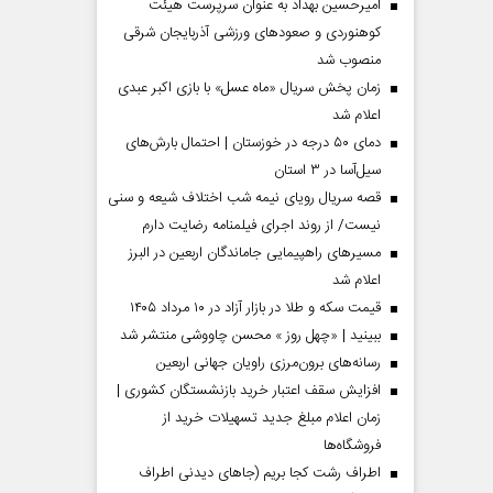
امیرحسین بهداد به عنوان سرپرست هیئت
کوهنوردی و صعودهای ورزشی آذربایجان شرقی
منصوب شد
زمان پخش سریال «ماه عسل» با بازی اکبر عبدی
اعلام شد
دمای ۵۰ درجه در خوزستان | احتمال بارش‌های
سیل‌آسا در ۳ استان
قصه سریال رویای نیمه شب اختلاف شیعه و سنی
نیست/ از روند اجرای فیلمنامه رضایت دارم
مسیر‌های راهپیمایی جاماندگان اربعین در البرز
مردادماه
صفحات نخست روزنامه ها‌ی‌سه‌شنبه ۶ مردادماه
صفحات
اعلام شد
قیمت سکه و طلا در بازار آزاد در ۱۰ مرداد ۱۴۰۵
ببینید | «چهل روز » محسن چاووشی منتشر شد
رسانه‌های برون‌مرزی راویان جهانی اربعین
افزایش سقف اعتبار خرید بازنشستگان کشوری |
زمان اعلام مبلغ جدید تسهیلات خرید از
فروشگاه‌ها
اطراف رشت کجا بریم (جاهای دیدنی اطراف