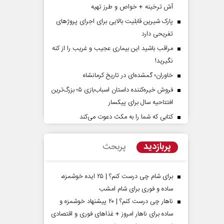
آش ترخینه + خواص و طرز تهیه
پارک شیرین قابلیت‌ بالایی برای اجرای پروژهای
تفریحی دارد
مراقب باشید این بیماری عجیب و غریب را از کنه
نگیرید!
خاوران؛ گمشده‌ای در تاریخ کرمانشاه
فروش خیره‌کننده داستان اسباب‌بازی ۵؛ بزرگ‌ترین
دات کوتاه‏‌مدت و
اربعین نماد مقاومت در برابر
افتتاحیه سال برای پیکسار
اقع آمریکا
استکبار‌
کتابی که شما را به مکث دعوت می‌کند
 مسائل سیاسی
رحمت‌الله نوروزی - عضو کمیسیون اجتماعی
رضا 
مجلس
پربازدید
پربحث
برای شام چی درست کنم؟ | ۲۵ ایده خوشمزه،
ساده و فوری برای شام امشب
ناهار چی درست کنم؟ | ۲۰ پیشنهاد خوشمزه و
ساده برای ناهار امروز + غذاهای فوری و اقتصادی