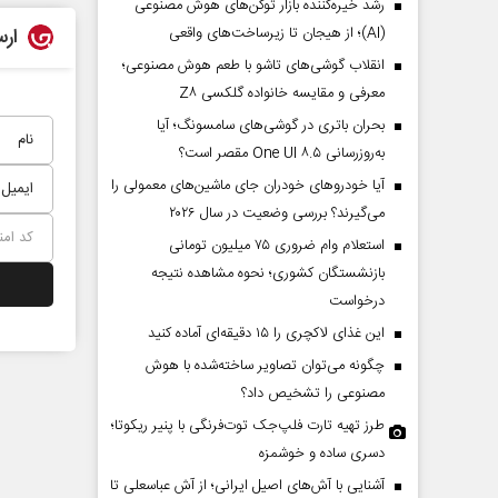
رشد خیره‌کننده بازار توکن‌های هوش مصنوعی
(AI)؛ از هیجان تا زیرساخت‌های واقعی
ارس
انقلاب گوشی‌های تاشو‌ با طعم هوش مصنوعی؛
معرفی و مقایسه خانواده گلکسی Z۸
بحران باتری در گوشی‌های سامسونگ؛ آیا
به‌روزرسانی One UI ۸.۵ مقصر است؟
آیا خودروهای خودران جای ماشین‌های معمولی را
می‌گیرند؟ بررسی وضعیت در سال ۲۰۲۶
استعلام وام ضروری ۷۵ میلیون تومانی
بازنشستگان کشوری؛ نحوه مشاهده نتیجه
درخواست
این غذای لاکچری را ۱۵ دقیقه‌ای آماده کنید
چگونه می‌توان تصاویر ساخته‌شده با هوش
مصنوعی را تشخیص داد؟
طرز تهیه تارت فلپ‌جک توت‌فرنگی با پنیر ریکوتا؛
دسری ساده و خوشمزه
آشنایی با آش‌های اصیل ایرانی؛ از آش عباسعلی تا