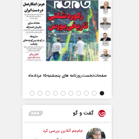
صفحات‌نخست‌روزنامه ها‌ی پنجشنبه‌۱۵ مردادماه
صفحات‌نخست‌رو
گفت و گو
جام‌جم آنلاین بررسی کرد