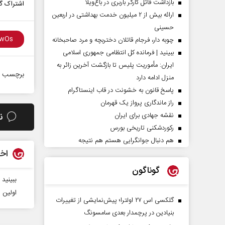
بازداشت قاتل کارگر باربری در باغ‌ویلا
اشتراک گذ
ارائه بیش از ۲ میلیون خدمت بهداشتی در اربعین
حسینی
چوبه دار، فرجام قاتلان دختربچه و مرد صاحبخانه
ببینید | فرمانده کل انتظامی جمهوری اسلامی
ایران­: مأموریت پلیس تا بازگشت آخرین زائر به
برچسب ه
منزل ادامه دارد
پاسخ قانون به خشونت در قاب اینستاگرام
راز ماندگاری پرواز یک قهرمان
نقشه جهادی برای ایران
ن
رکوردشکنی تاریخی بورس
هم دنبال جوانگرایی هستم هم نتیجه
اخب
گوناگون
ببینید 
اولین 
گلکسی اس ۲۷ اولترا؛ پیش‌نمایشی از تغییرات
بنیادین در پرچمدار بعدی سامسونگ