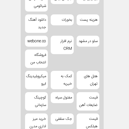
شیائومی
هزینه پست
بخورات
دانلود آهنگ
جدید
سئو در مشهد
نرم افزار
webone.co
CRM
فروشگاه
انتخاب من
هتل های
کمک به
میکروبلیدینگ
تهران
خیریه
ابرو
قیمت
مفتول سیاه
کوچینگ
ضایعات آهن
سازمانی
قیمت
جک سقفی
خرید میز
هبلکس
اداری مدرن