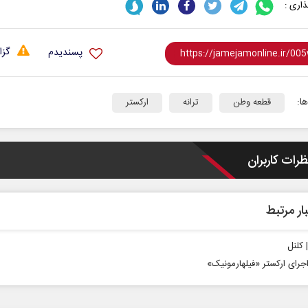
اری :
گزا
پسندیدم
ا:
قطعه وطن
ترانه
ارکستر
ظرات کاربران
ار مرتبط
| کلنل
اجرای ارکستر «فیلهارمونیک»