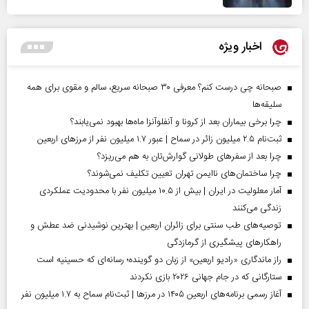
اخبار ویژه
صبحانه چی درست کنم؟ معرفی ۳۰ صبحانه سریع، سالم و مقوی برای همه
سلیقه‌ها
چرا برخی بیماران بعد از کرونا و آنفلوآنزا ماه‌ها بهبود نمی‌یابند؟
ثبت‌نام ۲.۵ میلیون زائر در سماح | عبور ۱.۷ میلیون نفر از مرز‌های اربعین
چرا بعد از سفرهای طولانی گوارش‌تان به هم می‌ریزد؟
چرا ساختمان‌های ناایمن تهران تعیین تکلیف نمی‌شوند؟
آمار معلولیت در ایران | بیش از ۱۰.۵ میلیون نفر با محدودیت عملکردی
زندگی می‌کنند
توصیه‌های طب سنتی برای زائران اربعین | بهترین نوشیدنی ضد عطش و
راهکارهای پیشگیری از گرمازدگی
راز ماندگاری «رادیو اربعین» از زبان دو گوینده؛ رسانه‌ای که حسینیه است
ستارگانی که در جام جهانی ۲۰۲۶ بازی نکردند
آغاز رسمی برنامه‌های اربعین ۱۴۰۵ در مرز‌ها | ثبت‌نام سماح به ۱.۷ میلیون نفر