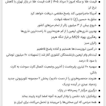
قیمت طلا و سکه امروز ۱۱ مرداد ۱۴۰۵ | افت قیمت طلا در بازار تهران با کاهش
نرخ ارز
آمریکا ماجراجویی کند پاسخ مقتضی دریافت خواهد کرد
عشق به حسین (ع) تا لحظه شهادت
خروج بیش از ۳ میلیون زائر از تمام مرز‌های کشور
بهترین نذری‌های اربعین | از کم هزینه‌ترین تا راحت‌ترین نذری‌ها
رهگیری پهپاد MQ9 بر فراز تنگه هرمز
‌زائران سبز
در کمین تروریست‌ها هستیم و آماده پاسخ قاطعیم
ثبت‌نام وام اربعین بازنشستگان کشوری آغاز شد | تسهیلات ۲۰ میلیون تومانی
با سود ۵ درصد
سهمیه ۶۰ لیتری پابرجاست | آخرین وضعیت اتصال کارت سوخت به کارت
بانکی
هنرمند منحصر‌به‌فردی را از دست دادیم/ پخش ۲ مجموعه تلویزیونی جدید
زنده‌یاد عبدی در آینده نزدیک
درگیری مرگبار ۲ پسرخاله در پارک
پزشکیان: باید دشمن را وادار کنیم به آنچه امضا کرده پایبند بماند
همه مردمی که این سختی‌ها را می‌بینند و تحمل می‌کنند، برای ایران و