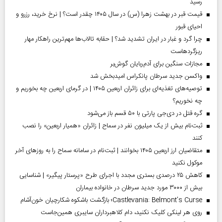
رسید
قیمت قبر در بهشت زهرا (س) در سال ۱۴۰۵ چقدر است؟ | نرخ خرید، رزرو و
احیای قبور
چرا گرد و غبار در ایران تشدید شد؟ | حقابه تالاب‌ها مهم‌ترین راهکار مهار
ریزگردهاست
مجازات سنگین برای آدم‌ربایان گوش‌بر
واکسن جدید سرطان پانکراس امیدبخش شد
توصیه‌های تغذیه‌ای برای زائران اربعین ۱۴۰۵ | در گرمای اربعین چه بخوریم و
چه نخوریم؟
گره قتل در دی‌جی پارتی با ۵۰ قسم باز می‌شود
ثبت‌نام بیش از یک میلیون نفر در سماح | زائران «همیار اربعین» را نصب
کنند
متقاضیان ارز اربعین ۱۴۰۵ بخوانند | ثبت‌نام در سامانه سماح را به روز‌های آخر
موکول نکنید
کاهش ۲۵ درصدی بستری مجدد با اجرای طرح «پرستار پیگیر» | شناسایی
بیش از ۳۰۰۰ مورد جدید سرطان در خانواده بیماران
Castlevania: Belmont’s Curse؛ بازگشت باشکوه شکارچیان خون‌آشام
روی هر لینکی کلیک نکنید، دام کلاهبرداران سایبری همین‌جاست