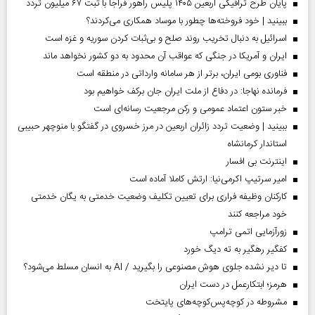
پایان طرح ترافیکی اربعین ۱۴۰۵ پلیس راهور فراجا با ثبت ۶۷ میلیون تردد
ببینید | خود فروخته‌ها چطور با موساد همکاری می‌کردند؟
اسرائیل به دنبال تخریب روند صلح و بی‌ثبات کردن سوریه و غزه است
ایران و آمریکا در جنگی که عواقب آن محدود به دو کشور نخواهد ماند
فناوری بومی ایران، برتر از هر سامانه وارداتی در منطقه است
فرمانده نهاجا: در دفاع از ملت ایران جان برکف خواهیم بود
خبر ستون اعتماد عمومی و رکن مرجعیت رسانه‌ای است
ببینید | وضعیت تردد زائران اربعین در مرز خسروی در گفتگو با منوچهر حبیبی
استاندار کرمانشاه
اینترنت بی افسار
امیر سرتیپ اکرمی‌نیا: ارتش کاملا آماده است
کارکنان وظیفه فراری برای تعیین تکلیف وضعیت خدمتی به یگان خدمتی
خود مراجعه کنند
زورآزمایی اتمی ترامپ
کفگیر رهگیر به ته دیگ خورد
تا دیر نشده جلوی هوش مصنوعی را بگیرید / AI به انسان مسلط می‌شود؟
هرمز؛ ابتکارعمل در دست ایران
مشروطه در کوچه‌پس‌کوچه‌های پایتخت