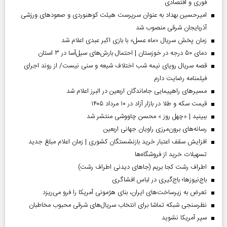
فوری و اقتصادی
امیرحسین بهداد به عنوان سرپرست هیئت کوهنوردی و صعودهای ورزشی
آذربایجان شرقی منصوب شد
زمان پخش سریال «ماه عسل» با بازی اکبر عبدی اعلام شد
دمای ۵۰ درجه در خوزستان | احتمال بارش‌های سیل‌آسا در ۳ استان
قصه سریال رویای نیمه شب اختلاف شیعه و سنی نیست/ از روند اجرای
فیلمنامه رضایت دارم
مسیر‌های راهپیمایی جاماندگان اربعین در البرز اعلام شد
قیمت سکه و طلا در بازار آزاد در ۱۰ مرداد ۱۴۰۵
ببینید | «چهل روز » محسن چاووشی منتشر شد
رسانه‌های برون‌مرزی راویان جهانی اربعین
افزایش سقف اعتبار خرید بازنشستگان کشوری | زمان اعلام مبلغ جدید
تسهیلات خرید از فروشگاه‌ها
اطراف رشت کجا بریم (جاهای دیدنی اطراف رشت)
باج‌نیوزها؛ باج‌گیری در لباس افشاگری
تعرض به زیرساخت‌های ایران، بنای هژمونی آمریکا را فرو می‌ریزد
نظرسنجی شبکه تماشا برای انتخاب سریال‌های شرقی محبوب مخاطبان
سپر آمریکا نشوید