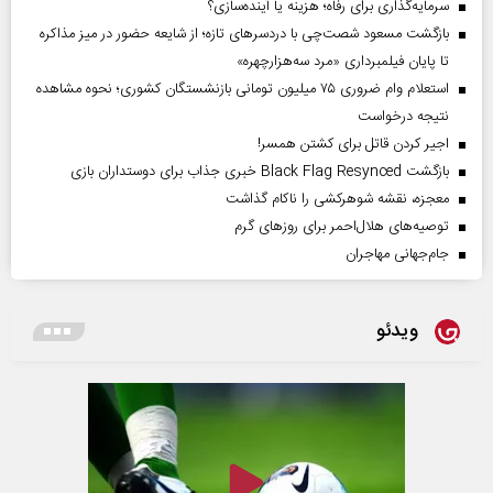
سرمایه‌گذاری برای رفاه؛ هزینه یا آینده‌سازی؟
بازگشت مسعود شصت‌چی با دردسر‌های تازه؛ از شایعه حضور در میز مذاکره
تا پایان فیلمبرداری «مرد سه‌هزارچهره»
استعلام وام ضروری ۷۵ میلیون تومانی بازنشستگان کشوری؛ نحوه مشاهده
نتیجه درخواست
اجیر کردن قاتل برای کشتن همسر!
بازگشت Black Flag Resynced خبری جذاب برای دوستداران بازی
معجزه، نقشه شوهرکشی را ناکام گذاشت
توصیه‌های هلال‌احمر برای روز‌های گرم
جام‌جهانی مهاجران
ویدئو