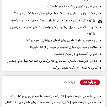
این غذای لاکچری را ۱۵ دقیقه‌ای آماده کنید
چگونه می‌توان تصاویر ساخته‌شده با هوش مصنوعی را تشخیص داد؟
طرز تهیه تارت فلپ‌جک توت‌فرنگی با پنیر ریکوتا؛ دسری ساده و خوشمزه
آشنایی با آش‌های اصیل ایرانی؛ از آش عباسعلی تا آش ترخینه + خواص و
طرز تهیه
پارک شیرین قابلیت‌ بالایی برای اجرای پروژهای تفریحی دارد
مراقب باشید این بیماری عجیب و غریب را از کنه نگیرید!
خاوران؛ گمشده‌ای در تاریخ کرمانشاه
فروش خیره‌کننده داستان اسباب‌بازی ۵؛ بزرگ‌ترین افتتاحیه سال برای پیکسار
کتابی که شما را به مکث دعوت می‌کند
پربازدید
پربحث
برای شام چی درست کنم؟ | ۲۵ ایده خوشمزه، ساده و فوری برای شام امشب
ناهار چی درست کنم؟ | ۲۰ پیشنهاد خوشمزه و ساده برای ناهار امروز + غذاهای