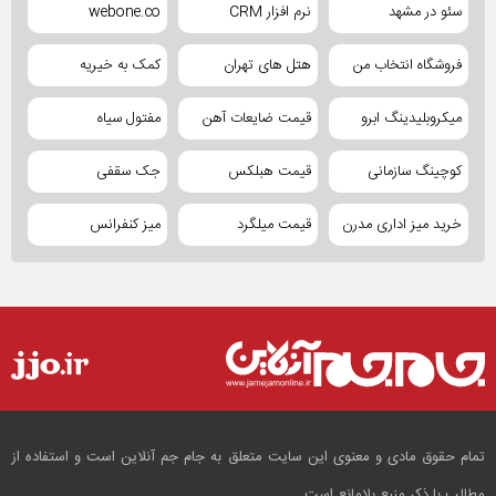
سئو در مشهد
نرم افزار CRM
webone.co
فروشگاه انتخاب من
هتل های تهران
کمک به خیریه
میکروبلیدینگ ابرو
قیمت ضایعات آهن
مفتول سیاه
کوچینگ سازمانی
قیمت هبلکس
جک سقفی
خرید میز اداری مدرن
قیمت میلگرد
میز کنفرانس
تمام حقوق مادی و معنوی این سایت متعلق به جام جم آنلاین است و استفاده از
مطالب با ذکر منبع بلامانع است.