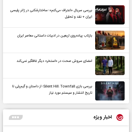
بررسی سریال «اعتراف می‌کنم»؛ ساختارشکنی در ژانر پلیسی
ایران + نقد و تحلیل
بازتاب پیاده‌روی اربعین در ادبیات داستانی معاصر ایران
امضای سروش صحت در «استخر» دیگر غافلگیر نمی‌کند
بررسی بازی Silent Hill: Townfall؛ از داستان و گیم‌پلی تا
تاریخ انتشار و سیستم مورد نیاز
اخبار ویژه