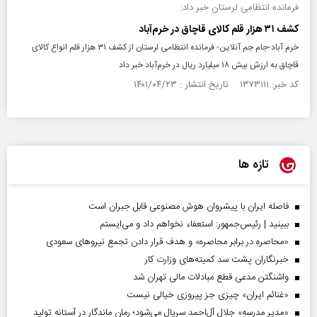
فرمانده انتظامی لرستان خبر داد:
کشف ۳۱ هزار قلم کالای قاچاق در خرم‌آباد
خرم آباد-جام جم آنلاین- فرمانده انتظامی لرستان از کشف ۳۱ هزار قلم انواع کالای
قاچاق به ارزش بیش ۱۸ میلیارد ریال در خرم‌آباد خبر داد
کد خبر: ۱۳۷۳۱۱۱ تاریخ انتشار : ۱۴۰۱/۰۴/۲۳
تازه ها
فاصله ایران با پیشرو‌ان هوش مصنوعی قابل جبران است
ببینید | رئیس‌جمهور: استعفاء نخواهم داد و می‌ایستم
«محاصره در برابر محاصره» و هدف قرار دادن تجمع نیروهای سعودی
خبرنگاران پشت سد کمیته‌های وزارت کار
واشنگتن مدعی قطع مبادلات مالی تهران شد
«غنائم ایران» چیزی جز پیروزی خیالی نیست
«مدیر مدرسه» جلال آل‌احمد سریال می‌شود؛ رمان ماندگار در آستانه تولید