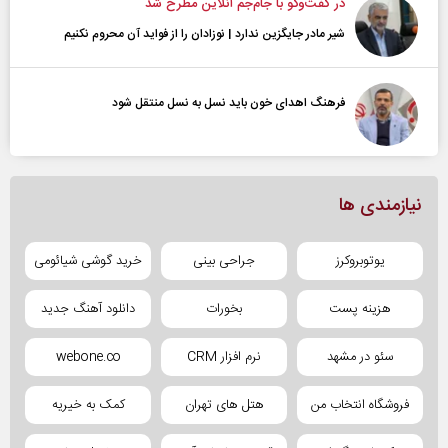
در گفت‌و‌گو با جام‌جم آنلاین مطرح شد
شیر مادر جایگزین ندارد | نوزادان را از فواید آن محروم نکنیم
فرهنگ اهدای خون باید نسل به نسل منتقل شود
نیازمندی ها
یوتوبروکرز
جراحی بینی
خرید گوشی شیائومی
هزینه پست
بخورات
دانلود آهنگ جدید
سئو در مشهد
نرم افزار CRM
webone.co
فروشگاه انتخاب من
هتل های تهران
کمک به خیریه