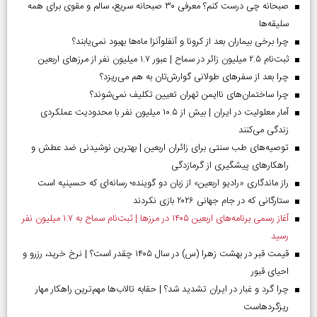
صبحانه چی درست کنم؟ معرفی ۳۰ صبحانه سریع، سالم و مقوی برای همه
سلیقه‌ها
چرا برخی بیماران بعد از کرونا و آنفلوآنزا ماه‌ها بهبود نمی‌یابند؟
ثبت‌نام ۲.۵ میلیون زائر در سماح | عبور ۱.۷ میلیون نفر از مرز‌های اربعین
چرا بعد از سفرهای طولانی گوارش‌تان به هم می‌ریزد؟
چرا ساختمان‌های ناایمن تهران تعیین تکلیف نمی‌شوند؟
آمار معلولیت در ایران | بیش از ۱۰.۵ میلیون نفر با محدودیت عملکردی
زندگی می‌کنند
توصیه‌های طب سنتی برای زائران اربعین | بهترین نوشیدنی ضد عطش و
راهکارهای پیشگیری از گرمازدگی
راز ماندگاری «رادیو اربعین» از زبان دو گوینده؛ رسانه‌ای که حسینیه است
ستارگانی که در جام جهانی ۲۰۲۶ بازی نکردند
آغاز رسمی برنامه‌های اربعین ۱۴۰۵ در مرز‌ها | ثبت‌نام سماح به ۱.۷ میلیون نفر
رسید
قیمت قبر در بهشت زهرا (س) در سال ۱۴۰۵ چقدر است؟ | نرخ خرید، رزرو و
احیای قبور
چرا گرد و غبار در ایران تشدید شد؟ | حقابه تالاب‌ها مهم‌ترین راهکار مهار
ریزگردهاست