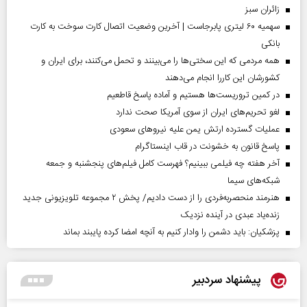
‌زائران سبز
سهمیه ۶۰ لیتری پابرجاست | آخرین وضعیت اتصال کارت سوخت به کارت
بانکی
همه مردمی که این سختی‌ها را می‌بینند و تحمل می‌کنند، برای ایران و
کشورشان این کاررا انجام می‌دهند
در کمین تروریست‌ها هستیم و آماده پاسخ قاطعیم
لغو تحریم‌های ایران از سوی آمریکا صحت ندارد
عملیات گسترده ارتش یمن علیه نیروهای سعودی
پاسخ قانون به خشونت در قاب اینستاگرام
آخر هفته چه فیلمی ببینیم؟ فهرست کامل فیلم‌های پنجشنبه و جمعه
شبکه‌های سیما
هنرمند منحصر‌به‌فردی را از دست دادیم/ پخش ۲ مجموعه تلویزیونی جدید
زنده‌یاد عبدی در آینده نزدیک
پزشکیان: باید دشمن را وادار کنیم به آنچه امضا کرده پایبند بماند
پیشنهاد سردبیر