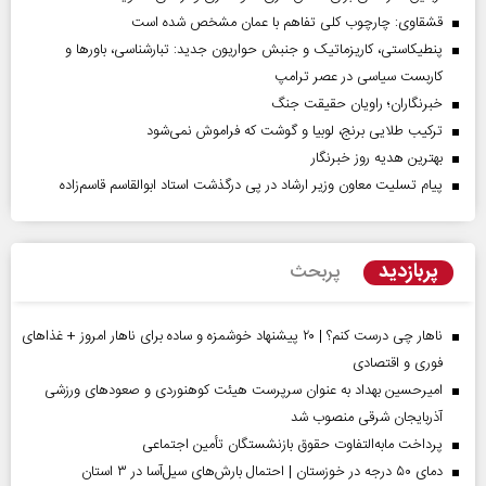
قشقاوی: چارچوب کلی تفاهم با عمان مشخص شده است
پنطیکاستی، کاریزماتیک و جنبش حواریون جدید: تبارشناسی، باور‌ها و
کاربست سیاسی در عصر ترامپ
خبرنگاران؛ راویان حقیقت جنگ
ترکیب طلایی برنج، لوبیا و گوشت که فراموش نمی‌شود
بهترین هدیه روز خبرنگار
پیام تسلیت معاون وزیر ارشاد در پی درگذشت استاد ابوالقاسم قاسم‌زاده
پربازدید
پربحث
ناهار چی درست کنم؟ | ۲۰ پیشنهاد خوشمزه و ساده برای ناهار امروز + غذاهای
فوری و اقتصادی
امیرحسین بهداد به عنوان سرپرست هیئت کوهنوردی و صعودهای ورزشی
آذربایجان شرقی منصوب شد
پرداخت مابه‌التفاوت حقوق بازنشستگان تأمین اجتماعی
دمای ۵۰ درجه در خوزستان | احتمال بارش‌های سیل‌آسا در ۳ استان