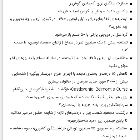
مجازات سنگین برای آدم‌ربایان گوش‌بر
واکسن جدید سرطان پانکراس امیدبخش شد
توصیه‌های تغذیه‌ای برای زائران اربعین ۱۴۰۵ | در گرمای اربعین چه بخوریم و
چه نخوریم؟
گره قتل در دی‌جی پارتی با ۵۰ قسم باز می‌شود
ثبت‌نام بیش از یک میلیون نفر در سماح | زائران «همیار اربعین» را نصب
کنند
متقاضیان ارز اربعین ۱۴۰۵ بخوانند | ثبت‌نام در سامانه سماح را به روز‌های آخر
موکول نکنید
کاهش ۲۵ درصدی بستری مجدد با اجرای طرح «پرستار پیگیر» | شناسایی
بیش از ۳۰۰۰ مورد جدید سرطان در خانواده بیماران
Castlevania: Belmont’s Curse؛ بازگشت باشکوه شکارچیان خون‌آشام
روی هر لینکی کلیک نکنید، دام کلاهبرداران سایبری همین‌جاست
سرمایه‌گذاری برای رفاه؛ هزینه یا آینده‌سازی؟
بازگشت مسعود شصت‌چی با دردسر‌های تازه؛ از شایعه حضور در میز مذاکره
تا پایان فیلمبرداری «مرد سه‌هزارچهره»
استعلام وام ضروری ۷۵ میلیون تومانی بازنشستگان کشوری؛ نحوه مشاهده
نتیجه درخواست