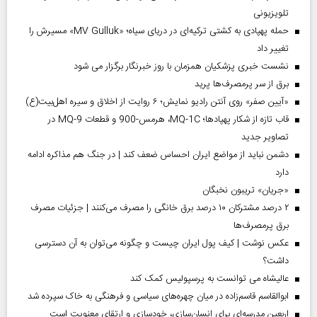
تلویزیونی
حمله پهپادی به کشتی ترکیه‌ای در دریای سیاه؛ «MV Gulluk» مسیرش را
تغییر داد
نشست خبری پزشکیان همزمان با روز خبرنگار برگزار می شود
برق از سر پرمصرف‌ها پرید
«آیین صفر» روی آنتن رادیو نمایش؛ ۶ روایت از اخلاق و سیره اهل‌بیت(ع)
قاب تازه از شکار پهپادها؛ MQ-1C، هرمس-900 و قطعات MQ-9 در
تصاویر جدید
دشمن نباید از مواضع ایران احساس ضعف کند | در جنگ هم مذاکره ادامه
دارد
«جریان» تریبون نخبگان
۲ درصد مشترکان ۱۰ درصد برق خانگی را مصرف می‌کنند | جزئیات مصرف
برق پرمصرف‌ها
عکس نوشت | کیف پول ایران چیست و چگونه می‌توان به آن دسترسی
داشت؟
عالیشاه می توانست به پرسپولیس کمک کند
ابوالقاسم قاسم‌زاده در میان چهره‌های سیاسی و فرهنگی به خاک سپرده شد
اربعین مدرسه‌ای برای انسان‌سازی، خودسازی و ارتقای معنویت است