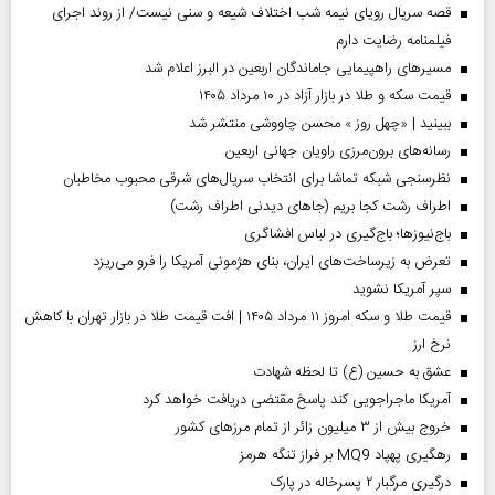
قصه سریال رویای نیمه شب اختلاف شیعه و سنی نیست/ از روند اجرای
فیلمنامه رضایت دارم
مسیر‌های راهپیمایی جاماندگان اربعین در البرز اعلام شد
قیمت سکه و طلا در بازار آزاد در ۱۰ مرداد ۱۴۰۵
ببینید | «چهل روز » محسن چاووشی منتشر شد
رسانه‌های برون‌مرزی راویان جهانی اربعین
نظرسنجی شبکه تماشا برای انتخاب سریال‌های شرقی محبوب مخاطبان
اطراف رشت کجا بریم (جاهای دیدنی اطراف رشت)
باج‌نیوزها؛ باج‌گیری در لباس افشاگری
تعرض به زیرساخت‌های ایران، بنای هژمونی آمریکا را فرو می‌ریزد
سپر آمریکا نشوید
قیمت طلا و سکه امروز ۱۱ مرداد ۱۴۰۵ | افت قیمت طلا در بازار تهران با کاهش
نرخ ارز
عشق به حسین (ع) تا لحظه شهادت
آمریکا ماجراجویی کند پاسخ مقتضی دریافت خواهد کرد
خروج بیش از ۳ میلیون زائر از تمام مرز‌های کشور
رهگیری پهپاد MQ9 بر فراز تنگه هرمز
درگیری مرگبار ۲ پسرخاله در پارک