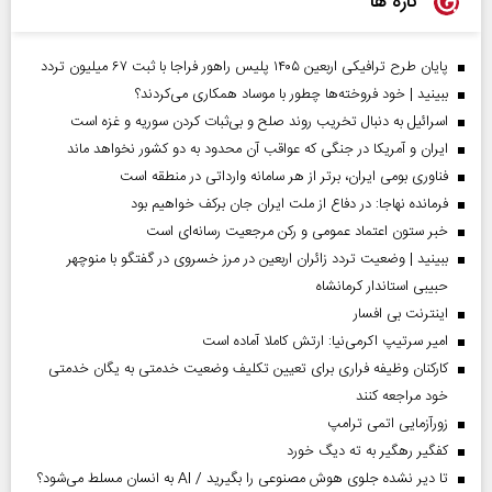
تازه ها
پایان طرح ترافیکی اربعین ۱۴۰۵ پلیس راهور فراجا با ثبت ۶۷ میلیون تردد
ببینید | خود فروخته‌ها چطور با موساد همکاری می‌کردند؟
اسرائیل به دنبال تخریب روند صلح و بی‌ثبات کردن سوریه و غزه است
ایران و آمریکا در جنگی که عواقب آن محدود به دو کشور نخواهد ماند
فناوری بومی ایران، برتر از هر سامانه وارداتی در منطقه است
فرمانده نهاجا: در دفاع از ملت ایران جان برکف خواهیم بود
خبر ستون اعتماد عمومی و رکن مرجعیت رسانه‌ای است
ببینید | وضعیت تردد زائران اربعین در مرز خسروی در گفتگو با منوچهر
حبیبی استاندار کرمانشاه
اینترنت بی افسار
امیر سرتیپ اکرمی‌نیا: ارتش کاملا آماده است
کارکنان وظیفه فراری برای تعیین تکلیف وضعیت خدمتی به یگان خدمتی
خود مراجعه کنند
زورآزمایی اتمی ترامپ
کفگیر رهگیر به ته دیگ خورد
تا دیر نشده جلوی هوش مصنوعی را بگیرید / AI به انسان مسلط می‌شود؟