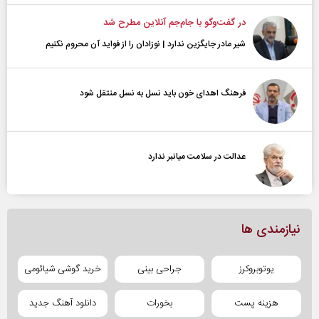
در گفت‌و‌گو با جام‌جم آنلاین مطرح شد
شیر مادر جایگزین ندارد | نوزادان را از فواید آن محروم نکنیم
فرهنگ اهدای خون باید نسل به نسل منتقل شود
عدالت در سلامت میانبر ندارد
نیازمندی ها
یوتوبروکرز
جراحی بینی
خرید گوشی شیائومی
هزینه پست
بخورات
دانلود آهنگ جدید