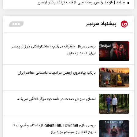
ببینید | بازدید رئیس رسانه ملی از قلب تپنده رادیو اربعین
پیشنهاد سردبیر
بررسی سریال «اعتراف می‌کنم»؛ ساختارشکنی در ژانر پلیسی
ایران + نقد و تحلیل
بازتاب پیاده‌روی اربعین در ادبیات داستانی معاصر ایران
امضای سروش صحت در «استخر» دیگر غافلگیر نمی‌کند
بررسی بازی Silent Hill: Townfall؛ از داستان و گیم‌پلی تا
تاریخ انتشار و سیستم مورد نیاز