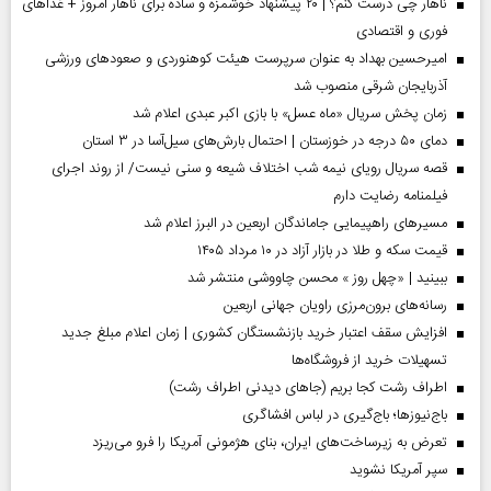
ناهار چی درست کنم؟ | ۲۰ پیشنهاد خوشمزه و ساده برای ناهار امروز + غذاهای
فوری و اقتصادی
امیرحسین بهداد به عنوان سرپرست هیئت کوهنوردی و صعودهای ورزشی
آذربایجان شرقی منصوب شد
زمان پخش سریال «ماه عسل» با بازی اکبر عبدی اعلام شد
دمای ۵۰ درجه در خوزستان | احتمال بارش‌های سیل‌آسا در ۳ استان
قصه سریال رویای نیمه شب اختلاف شیعه و سنی نیست/ از روند اجرای
فیلمنامه رضایت دارم
مسیر‌های راهپیمایی جاماندگان اربعین در البرز اعلام شد
قیمت سکه و طلا در بازار آزاد در ۱۰ مرداد ۱۴۰۵
ببینید | «چهل روز » محسن چاووشی منتشر شد
رسانه‌های برون‌مرزی راویان جهانی اربعین
افزایش سقف اعتبار خرید بازنشستگان کشوری | زمان اعلام مبلغ جدید
تسهیلات خرید از فروشگاه‌ها
اطراف رشت کجا بریم (جاهای دیدنی اطراف رشت)
باج‌نیوزها؛ باج‌گیری در لباس افشاگری
تعرض به زیرساخت‌های ایران، بنای هژمونی آمریکا را فرو می‌ریزد
سپر آمریکا نشوید