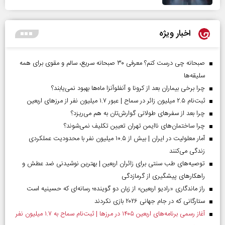
اخبار ویژه
صبحانه چی درست کنم؟ معرفی ۳۰ صبحانه سریع، سالم و مقوی برای همه
سلیقه‌ها
چرا برخی بیماران بعد از کرونا و آنفلوآنزا ماه‌ها بهبود نمی‌یابند؟
ثبت‌نام ۲.۵ میلیون زائر در سماح | عبور ۱.۷ میلیون نفر از مرز‌های اربعین
چرا بعد از سفرهای طولانی گوارش‌تان به هم می‌ریزد؟
چرا ساختمان‌های ناایمن تهران تعیین تکلیف نمی‌شوند؟
آمار معلولیت در ایران | بیش از ۱۰.۵ میلیون نفر با محدودیت عملکردی
زندگی می‌کنند
توصیه‌های طب سنتی برای زائران اربعین | بهترین نوشیدنی ضد عطش و
راهکارهای پیشگیری از گرمازدگی
راز ماندگاری «رادیو اربعین» از زبان دو گوینده؛ رسانه‌ای که حسینیه است
ستارگانی که در جام جهانی ۲۰۲۶ بازی نکردند
آغاز رسمی برنامه‌های اربعین ۱۴۰۵ در مرز‌ها | ثبت‌نام سماح به ۱.۷ میلیون نفر