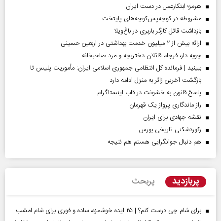
هرمز؛ ابتکارعمل در دست ایران
مشروطه در کوچه‌پس‌کوچه‌های پایتخت
بازداشت قاتل کارگر باربری در باغ‌ویلا
ارائه بیش از ۲ میلیون خدمت بهداشتی در اربعین حسینی
چوبه دار، فرجام قاتلان دختربچه و مرد صاحبخانه
ببینید | فرمانده کل انتظامی جمهوری اسلامی ایران­: مأموریت پلیس تا
بازگشت آخرین زائر به منزل ادامه دارد
پاسخ قانون به خشونت در قاب اینستاگرام
راز ماندگاری پرواز یک قهرمان
نقشه جهادی برای ایران
رکوردشکنی تاریخی بورس
هم دنبال جوانگرایی هستم هم نتیجه
پربازدید
پربحث
برای شام چی درست کنم؟ | ۲۵ ایده خوشمزه، ساده و فوری برای شام امشب