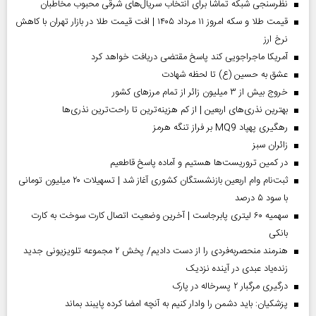
نظرسنجی شبکه تماشا برای انتخاب سریال‌های شرقی محبوب مخاطبان
قیمت طلا و سکه امروز ۱۱ مرداد ۱۴۰۵ | افت قیمت طلا در بازار تهران با کاهش
نرخ ارز
آمریکا ماجراجویی کند پاسخ مقتضی دریافت خواهد کرد
عشق به حسین (ع) تا لحظه شهادت
خروج بیش از ۳ میلیون زائر از تمام مرز‌های کشور
بهترین نذری‌های اربعین | از کم هزینه‌ترین تا راحت‌ترین نذری‌ها
رهگیری پهپاد MQ9 بر فراز تنگه هرمز
‌زائران سبز
در کمین تروریست‌ها هستیم و آماده پاسخ قاطعیم
ثبت‌نام وام اربعین بازنشستگان کشوری آغاز شد | تسهیلات ۲۰ میلیون تومانی
با سود ۵ درصد
سهمیه ۶۰ لیتری پابرجاست | آخرین وضعیت اتصال کارت سوخت به کارت
بانکی
هنرمند منحصر‌به‌فردی را از دست دادیم/ پخش ۲ مجموعه تلویزیونی جدید
زنده‌یاد عبدی در آینده نزدیک
درگیری مرگبار ۲ پسرخاله در پارک
پزشکیان: باید دشمن را وادار کنیم به آنچه امضا کرده پایبند بماند