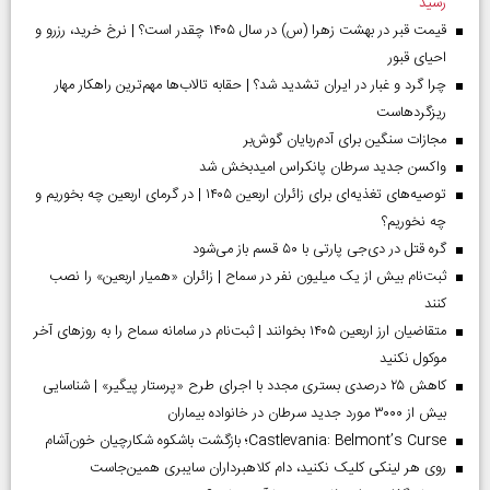
رسید
قیمت قبر در بهشت زهرا (س) در سال ۱۴۰۵ چقدر است؟ | نرخ خرید، رزرو و
احیای قبور
چرا گرد و غبار در ایران تشدید شد؟ | حقابه تالاب‌ها مهم‌ترین راهکار مهار
ریزگردهاست
مجازات سنگین برای آدم‌ربایان گوش‌بر
واکسن جدید سرطان پانکراس امیدبخش شد
توصیه‌های تغذیه‌ای برای زائران اربعین ۱۴۰۵ | در گرمای اربعین چه بخوریم و
چه نخوریم؟
گره قتل در دی‌جی پارتی با ۵۰ قسم باز می‌شود
ثبت‌نام بیش از یک میلیون نفر در سماح | زائران «همیار اربعین» را نصب
کنند
متقاضیان ارز اربعین ۱۴۰۵ بخوانند | ثبت‌نام در سامانه سماح را به روز‌های آخر
موکول نکنید
کاهش ۲۵ درصدی بستری مجدد با اجرای طرح «پرستار پیگیر» | شناسایی
بیش از ۳۰۰۰ مورد جدید سرطان در خانواده بیماران
Castlevania: Belmont’s Curse؛ بازگشت باشکوه شکارچیان خون‌آشام
روی هر لینکی کلیک نکنید، دام کلاهبرداران سایبری همین‌جاست