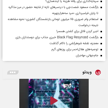
سرمایه‌گذاری برای رفاه؛ هزینه یا آینده‌سازی؟
بازگشت مسعود شصت‌چی با دردسر‌های تازه؛ از شایعه حضور در میز مذاکره
تا پایان فیلمبرداری «مرد سه‌هزارچهره»
استعلام وام ضروری ۷۵ میلیون تومانی بازنشستگان کشوری؛ نحوه مشاهده
نتیجه درخواست
اجیر کردن قاتل برای کشتن همسر!
بازگشت Black Flag Resynced خبری جذاب برای دوستداران بازی
معجزه، نقشه شوهرکشی را ناکام گذاشت
توصیه‌های هلال‌احمر برای روز‌های گرم
جام‌جهانی مهاجران
ویدئو