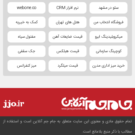
سئو در مشهد
نرم افزار CRM
webone.co
فروشگاه انتخاب من
هتل های تهران
کمک به خیریه
میکروبلیدینگ ابرو
قیمت ضایعات آهن
مفتول سیاه
کوچینگ سازمانی
قیمت هبلکس
جک سقفی
خرید میز اداری مدرن
قیمت میلگرد
میز کنفرانس
تمام حقوق مادی و معنوی این سایت متعلق به جام جم آنلاین است و استفاده از
مطالب با ذکر منبع بلامانع است.