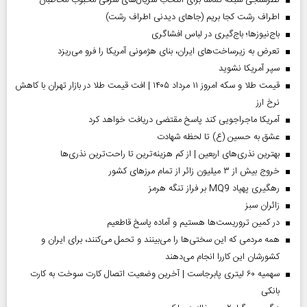
نظرسنجی شبکه تماشا برای انتخاب سریال‌های شرقی محبوب مخاطبان
اطراف رشت کجا بریم (جاهای دیدنی اطراف رشت)
باج‌نیوزها؛ باج‌گیری در لباس افشاگری
تعرض به زیرساخت‌های ایران، بنای هژمونی آمریکا را فرو می‌ریزد
سپر آمریکا نشوید
قیمت طلا و سکه امروز ۱۱ مرداد ۱۴۰۵ | افت قیمت طلا در بازار تهران با کاهش
نرخ ارز
آمریکا ماجراجویی کند پاسخ مقتضی دریافت خواهد کرد
عشق به حسین (ع) تا لحظه شهادت
بهترین نذری‌های اربعین | از کم هزینه‌ترین تا راحت‌ترین نذری‌ها
خروج بیش از ۳ میلیون زائر از تمام مرز‌های کشور
رهگیری پهپاد MQ9 بر فراز تنگه هرمز
‌زائران سبز
در کمین تروریست‌ها هستیم و آماده پاسخ قاطعیم
همه مردمی که این سختی‌ها را می‌بینند و تحمل می‌کنند، برای ایران و
کشورشان این کاررا انجام می‌دهند
سهمیه ۶۰ لیتری پابرجاست | آخرین وضعیت اتصال کارت سوخت به کارت
بانکی