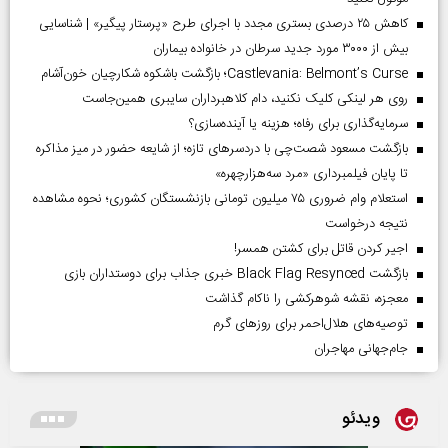
کاهش ۲۵ درصدی بستری مجدد با اجرای طرح «پرستار پیگیر» | شناسایی
بیش از ۳۰۰۰ مورد جدید سرطان در خانواده بیماران
Castlevania: Belmont’s Curse؛ بازگشت باشکوه شکارچیان خون‌آشام
روی هر لینکی کلیک نکنید، دام کلاهبرداران سایبری همین‌جاست
سرمایه‌گذاری برای رفاه؛ هزینه یا آینده‌سازی؟
بازگشت مسعود شصت‌چی با دردسر‌های تازه؛ از شایعه حضور در میز مذاکره
تا پایان فیلمبرداری «مرد سه‌هزارچهره»
استعلام وام ضروری ۷۵ میلیون تومانی بازنشستگان کشوری؛ نحوه مشاهده
نتیجه درخواست
اجیر کردن قاتل برای کشتن همسر!
بازگشت Black Flag Resynced خبری جذاب برای دوستداران بازی
معجزه، نقشه شوهرکشی را ناکام گذاشت
توصیه‌های هلال‌احمر برای روز‌های گرم
جام‌جهانی مهاجران
ویدئو