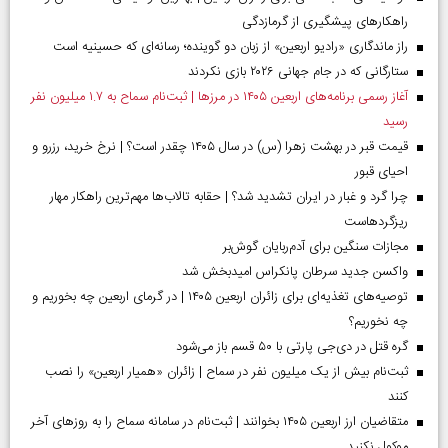
راهکارهای پیشگیری از گرمازدگی
راز ماندگاری «رادیو اربعین» از زبان دو گوینده؛ رسانه‌ای که حسینیه است
ستارگانی که در جام جهانی ۲۰۲۶ بازی نکردند
آغاز رسمی برنامه‌های اربعین ۱۴۰۵ در مرز‌ها | ثبت‌نام سماح به ۱.۷ میلیون نفر
رسید
قیمت قبر در بهشت زهرا (س) در سال ۱۴۰۵ چقدر است؟ | نرخ خرید، رزرو و
احیای قبور
چرا گرد و غبار در ایران تشدید شد؟ | حقابه تالاب‌ها مهم‌ترین راهکار مهار
ریزگردهاست
مجازات سنگین برای آدم‌ربایان گوش‌بر
واکسن جدید سرطان پانکراس امیدبخش شد
توصیه‌های تغذیه‌ای برای زائران اربعین ۱۴۰۵ | در گرمای اربعین چه بخوریم و
چه نخوریم؟
گره قتل در دی‌جی پارتی با ۵۰ قسم باز می‌شود
ثبت‌نام بیش از یک میلیون نفر در سماح | زائران «همیار اربعین» را نصب
کنند
متقاضیان ارز اربعین ۱۴۰۵ بخوانند | ثبت‌نام در سامانه سماح را به روز‌های آخر
موکول نکنید