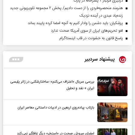
درگیری مرگبار ۲ پسرخاله در پارک
هنرمند منحصر‌به‌فردی را از دست دادیم/ پخش ۲ مجموعه تلویزیونی جدید
زنده‌یاد عبدی در آینده نزدیک
پزشکیان: باید دشمن را وادار کنیم به آنچه امضا کرده پایبند بماند
لغو تحریم‌های ایران از سوی آمریکا صحت ندارد
پاسخ قانون به خشونت در قاب اینستاگرام
پیشنهاد سردبیر
بررسی سریال «اعتراف می‌کنم»؛ ساختارشکنی در ژانر پلیسی
ایران + نقد و تحلیل
بازتاب پیاده‌روی اربعین در ادبیات داستانی معاصر ایران
امضای سروش صحت در «استخر» دیگر غافلگیر نمی‌کند