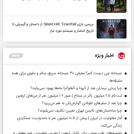
بررسی بازی Silent Hill: Townfall؛ از داستان و گیم‌پلی تا
تاریخ انتشار و سیستم مورد نیاز
اخبار ویژه
صبحانه چی درست کنم؟ معرفی ۳۰ صبحانه سریع، سالم و مقوی برای همه
سلیقه‌ها
چرا برخی بیماران بعد از کرونا و آنفلوآنزا ماه‌ها بهبود نمی‌یابند؟
ثبت‌نام ۲.۵ میلیون زائر در سماح | عبور ۱.۷ میلیون نفر از مرز‌های اربعین
چرا بعد از سفرهای طولانی گوارش‌تان به هم می‌ریزد؟
چرا ساختمان‌های ناایمن تهران تعیین تکلیف نمی‌شوند؟
آمار معلولیت در ایران | بیش از ۱۰.۵ میلیون نفر با محدودیت عملکردی
زندگی می‌کنند
توصیه‌های طب سنتی برای زائران اربعین | بهترین نوشیدنی ضد عطش و