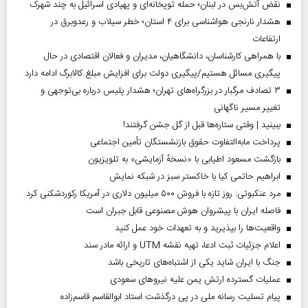
نقض آتش‌بس در لبنان؛ حمله توپخانه‌ای و پهپادی اسرائیل به چند شهرک
هشدار نارنجی هواشناسی برای ۴ استان؛ خطر سیلاب و رعدوبرق در
ارتفاعات
با همراهی کارشناسان، دانشگاهیان، مدیران و فعالان اقتصادی در حال
پیگیری مسائل هستیم/پیگیری دولت برای افزایش مبلغ کالابرگ ادامه دارد
۳ تصادف مرگبار در بزرگراه‌های تهران؛ هشدار پلیس درباره بی‌توجهی و
تغییر مسیر ناگهانی
ببینید | وقتی ستاره‌ها قبل از گل جشن گرفتند!
پرداخت مابه‌التفاوت حقوق بازنشستگان تأمین اجتماعی
بازگشت مسعود اطیابی با «نسخهٔ آزمایشی» به تلویزیون
ابراهیم حاتمی کیا با خاکستر سبز در شبکه نمایش
مرد عنکبوتی: روز تازه با فروش ۵۰۰ میلیون دلاری در آمریکا رکوردشکنی کرد
فاصله ایران با پیشرو‌ان هوش مصنوعی قابل جبران است
واقعیت‌ها را بپذیرید و به تعهدات خود عمل کنید
اعلام جزئیات ثبت ادعا، تهیه نقشه UTM و ارائه مادر سند
جنگ با ایران شاید یکی از اشتباه‌های تاریخی باشد
عملیات گسترده ارتش یمن علیه نیروهای سعودی
پیام تسلیت رسانه ملی در پی درگذشت استاد ابوالقاسم قاسم‌زاده