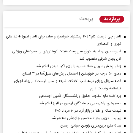
پربازدید
پربحث
ناهار چی درست کنم؟ | ۲۰ پیشنهاد خوشمزه و ساده برای ناهار امروز + غذاهای
فوری و اقتصادی
امیرحسین بهداد به عنوان سرپرست هیئت کوهنوردی و صعودهای ورزشی
آذربایجان شرقی منصوب شد
زمان پخش سریال «ماه عسل» با بازی اکبر عبدی اعلام شد
دمای ۵۰ درجه در خوزستان | احتمال بارش‌های سیل‌آسا در ۳ استان
قصه سریال رویای نیمه شب اختلاف شیعه و سنی نیست/ از روند اجرای
فیلمنامه رضایت دارم
پرداخت مابه‌التفاوت حقوق بازنشستگان تأمین اجتماعی
مسیر‌های راهپیمایی جاماندگان اربعین در البرز اعلام شد
قیمت سکه و طلا در بازار آزاد در ۱۰ مرداد ۱۴۰۵
ببینید | «چهل روز » محسن چاووشی منتشر شد
رسانه‌های برون‌مرزی راویان جهانی اربعین