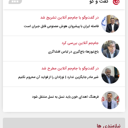
گفت و گو
در گفت‌و‌گو با جام‌جم آنلاین تشریح شد
فاصله ایران با پیشرو‌ان هوش مصنوعی قابل جبران است
جام‌جم آنلاین بررسی کرد
باج‌نیوزها؛ باج‌گیری در لباس افشاگری
در گفت‌و‌گو با جام‌جم آنلاین مطرح شد
شیر مادر جایگزین ندارد | نوزادان را از فواید آن محروم نکنیم
فرهنگ اهدای خون باید نسل به نسل منتقل شود
نیازمندی ها