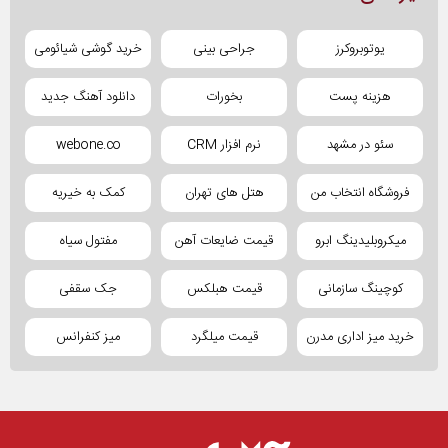
یوتوبروکرز
جراحی بینی
خرید گوشی شیائومی
هزینه پست
بخورات
دانلود آهنگ جدید
سئو در مشهد
نرم افزار CRM
webone.co
فروشگاه انتخاب من
هتل های تهران
کمک به خیریه
میکروبلیدینگ ابرو
قیمت ضایعات آهن
مفتول سیاه
کوچینگ سازمانی
قیمت هبلکس
جک سقفی
خرید میز اداری مدرن
قیمت میلگرد
میز کنفرانس