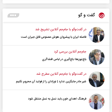
گفت و گو
در گفت‌و‌گو با جام‌جم آنلاین تشریح شد
فاصله ایران با پیشرو‌ان هوش مصنوعی قابل جبران است
جام‌جم آنلاین بررسی کرد
باج‌نیوزها؛ باج‌گیری در لباس افشاگری
در گفت‌و‌گو با جام‌جم آنلاین مطرح شد
شیر مادر جایگزین ندارد | نوزادان را از فواید آن محروم نکنیم
فرهنگ اهدای خون باید نسل به نسل منتقل شود