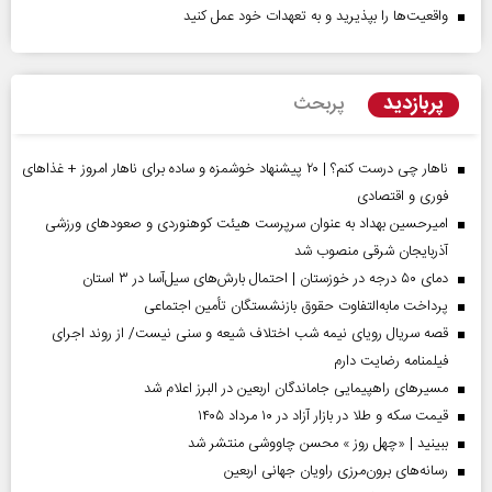
واقعیت‌ها را بپذیرید و به تعهدات خود عمل کنید
پربازدید
پربحث
ناهار چی درست کنم؟ | ۲۰ پیشنهاد خوشمزه و ساده برای ناهار امروز + غذاهای
فوری و اقتصادی
امیرحسین بهداد به عنوان سرپرست هیئت کوهنوردی و صعودهای ورزشی
آذربایجان شرقی منصوب شد
دمای ۵۰ درجه در خوزستان | احتمال بارش‌های سیل‌آسا در ۳ استان
پرداخت مابه‌التفاوت حقوق بازنشستگان تأمین اجتماعی
قصه سریال رویای نیمه شب اختلاف شیعه و سنی نیست/ از روند اجرای
فیلمنامه رضایت دارم
مسیر‌های راهپیمایی جاماندگان اربعین در البرز اعلام شد
قیمت سکه و طلا در بازار آزاد در ۱۰ مرداد ۱۴۰۵
ببینید | «چهل روز » محسن چاووشی منتشر شد
رسانه‌های برون‌مرزی راویان جهانی اربعین