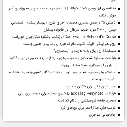
کنند
متقاضیان ارز اربعین ۱۴۰۵ بخوانند | ثبت‌نام در سامانه سماح را به روز‌های آخر
موکول نکنید
کاهش ۲۵ درصدی بستری مجدد با اجرای طرح «پرستار پیگیر» | شناسایی
بیش از ۳۰۰۰ مورد جدید سرطان در خانواده بیماران
Castlevania: Belmont’s Curse؛ بازگشت باشکوه شکارچیان خون‌آشام
روی هر لینکی کلیک نکنید، دام کلاهبرداران سایبری همین‌جاست
سرمایه‌گذاری برای رفاه؛ هزینه یا آینده‌سازی؟
بازگشت مسعود شصت‌چی با دردسر‌های تازه؛ از شایعه حضور در میز مذاکره
تا پایان فیلمبرداری «مرد سه‌هزارچهره»
استعلام وام ضروری ۷۵ میلیون تومانی بازنشستگان کشوری؛ نحوه مشاهده
نتیجه درخواست
اجیر کردن قاتل برای کشتن همسر!
بازگشت Black Flag Resynced خبری جذاب برای دوستداران بازی
معجزه، نقشه شوهرکشی را ناکام گذاشت
توصیه‌های هلال‌احمر برای روز‌های گرم
جام‌جهانی مهاجران