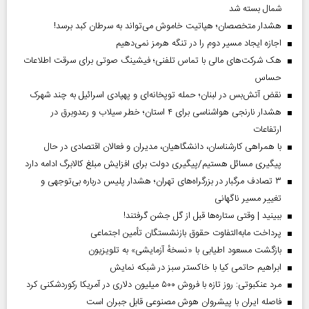
شمال بسته شد
هشدار متخصصان؛ هپاتیت خاموش می‌تواند به سرطان کبد برسد!
اجازه ایجاد مسیر دوم را در تنگه هرمز نمی‌دهیم
هک شرکت‌های مالی با تماس تلفنی؛ فیشینگ صوتی برای سرقت اطلاعات
حساس
نقض آتش‌بس در لبنان؛ حمله توپخانه‌ای و پهپادی اسرائیل به چند شهرک
هشدار نارنجی هواشناسی برای ۴ استان؛ خطر سیلاب و رعدوبرق در
ارتفاعات
با همراهی کارشناسان، دانشگاهیان، مدیران و فعالان اقتصادی در حال
پیگیری مسائل هستیم/پیگیری دولت برای افزایش مبلغ کالابرگ ادامه دارد
۳ تصادف مرگبار در بزرگراه‌های تهران؛ هشدار پلیس درباره بی‌توجهی و
تغییر مسیر ناگهانی
ببینید | وقتی ستاره‌ها قبل از گل جشن گرفتند!
پرداخت مابه‌التفاوت حقوق بازنشستگان تأمین اجتماعی
بازگشت مسعود اطیابی با «نسخهٔ آزمایشی» به تلویزیون
ابراهیم حاتمی کیا با خاکستر سبز در شبکه نمایش
مرد عنکبوتی: روز تازه با فروش ۵۰۰ میلیون دلاری در آمریکا رکوردشکنی کرد
فاصله ایران با پیشرو‌ان هوش مصنوعی قابل جبران است