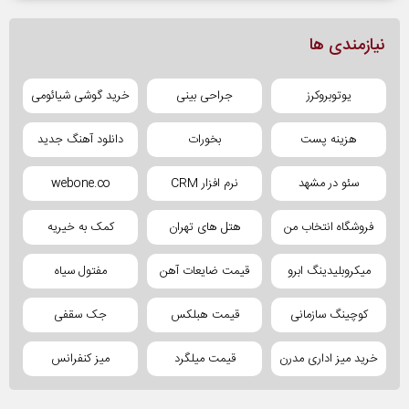
نیازمندی ها
یوتوبروکرز
جراحی بینی
خرید گوشی شیائومی
هزینه پست
بخورات
دانلود آهنگ جدید
سئو در مشهد
نرم افزار CRM
webone.co
فروشگاه انتخاب من
هتل های تهران
کمک به خیریه
میکروبلیدینگ ابرو
قیمت ضایعات آهن
مفتول سیاه
کوچینگ سازمانی
قیمت هبلکس
جک سقفی
خرید میز اداری مدرن
قیمت میلگرد
میز کنفرانس