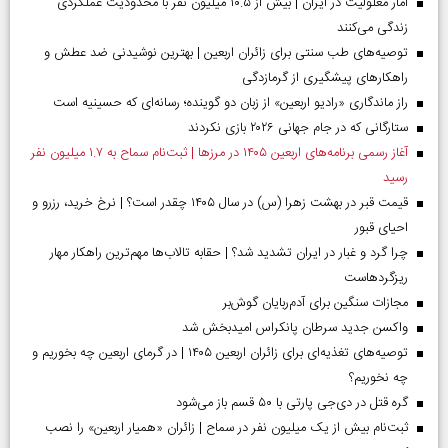
آمار معلولیت در ایران | بیش از ۱۰.۵ میلیون نفر با محدودیت عملکردی
زندگی می‌کنند
توصیه‌های طب سنتی برای زائران اربعین | بهترین نوشیدنی ضد عطش و
راهکارهای پیشگیری از گرمازدگی
راز ماندگاری «رادیو اربعین» از زبان دو گوینده؛ رسانه‌ای که حسینیه است
ستارگانی که در جام جهانی ۲۰۲۶ بازی نکردند
آغاز رسمی برنامه‌های اربعین ۱۴۰۵ در مرز‌ها | ثبت‌نام سماح به ۱.۷ میلیون نفر
رسید
قیمت قبر در بهشت زهرا (س) در سال ۱۴۰۵ چقدر است؟ | نرخ خرید، رزرو و
احیای قبور
چرا گرد و غبار در ایران تشدید شد؟ | حقابه تالاب‌ها مهم‌ترین راهکار مهار
ریزگردهاست
مجازات سنگین برای آدم‌ربایان گوش‌بر
واکسن جدید سرطان پانکراس امیدبخش شد
توصیه‌های تغذیه‌ای برای زائران اربعین ۱۴۰۵ | در گرمای اربعین چه بخوریم و
چه نخوریم؟
گره قتل در دی‌جی پارتی با ۵۰ قسم باز می‌شود
ثبت‌نام بیش از یک میلیون نفر در سماح | زائران «همیار اربعین» را نصب