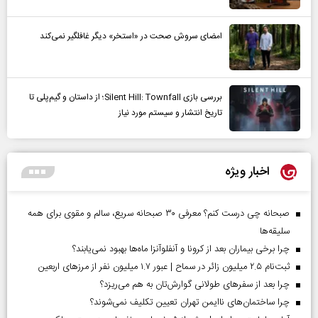
امضای سروش صحت در «استخر» دیگر غافلگیر نمی‌کند
بررسی بازی Silent Hill: Townfall؛ از داستان و گیم‌پلی تا
تاریخ انتشار و سیستم مورد نیاز
اخبار ویژه
صبحانه چی درست کنم؟ معرفی ۳۰ صبحانه سریع، سالم و مقوی برای همه
سلیقه‌ها
چرا برخی بیماران بعد از کرونا و آنفلوآنزا ماه‌ها بهبود نمی‌یابند؟
ثبت‌نام ۲.۵ میلیون زائر در سماح | عبور ۱.۷ میلیون نفر از مرز‌های اربعین
چرا بعد از سفرهای طولانی گوارش‌تان به هم می‌ریزد؟
چرا ساختمان‌های ناایمن تهران تعیین تکلیف نمی‌شوند؟