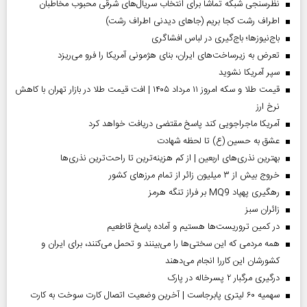
نظرسنجی شبکه تماشا برای انتخاب سریال‌های شرقی محبوب مخاطبان
اطراف رشت کجا بریم (جاهای دیدنی اطراف رشت)
باج‌نیوزها؛ باج‌گیری در لباس افشاگری
تعرض به زیرساخت‌های ایران، بنای هژمونی آمریکا را فرو می‌ریزد
سپر آمریکا نشوید
قیمت طلا و سکه امروز ۱۱ مرداد ۱۴۰۵ | افت قیمت طلا در بازار تهران با کاهش
نرخ ارز
آمریکا ماجراجویی کند پاسخ مقتضی دریافت خواهد کرد
عشق به حسین (ع) تا لحظه شهادت
بهترین نذری‌های اربعین | از کم هزینه‌ترین تا راحت‌ترین نذری‌ها
خروج بیش از ۳ میلیون زائر از تمام مرز‌های کشور
رهگیری پهپاد MQ9 بر فراز تنگه هرمز
‌زائران سبز
در کمین تروریست‌ها هستیم و آماده پاسخ قاطعیم
همه مردمی که این سختی‌ها را می‌بینند و تحمل می‌کنند، برای ایران و
کشورشان این کاررا انجام می‌دهند
درگیری مرگبار ۲ پسرخاله در پارک
سهمیه ۶۰ لیتری پابرجاست | آخرین وضعیت اتصال کارت سوخت به کارت