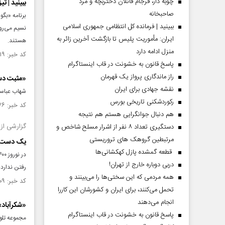
چوبه دار، فرجام قاتلان دختربچه و مرد
ببینید | تی
صاحبخانه
برنامه «بگو
ببینید | فرمانده کل انتظامی جمهوری اسلامی
نسیم می‌رود
ایران­: مأموریت پلیس تا بازگشت آخرین زائر به
هستند.
منزل ادامه دارد
کد خبر: ۱۴۱۵۸۱۹ تاریخ انتشار : ۱۴۰۲/۰۴/۲۰
پاسخ قانون به خشونت در قاب اینستاگرام
راز ماندگاری پرواز یک قهرمان
«مثبت دس
نقشه جهادی برای ایران
شهاب عباس
رکوردشکنی تاریخی بورس
کد خبر: ۱۳۴۴۵۷۶ تاریخ انتشار : ۱۴۰۰/۰۸/۰۷
هم دنبال جوانگرایی هستم هم نتیجه
گزارشی از 
دستگیری تعداد ۸ نفر از اشرار مسلح شاخص و
مرتبطین گروهک های تروریستی
یک دست‌ ا
قطعه گمشده پازل کهکشانی‌ها
دربی دوباره خارج از تهران!
رفتن ندارد 
همه مردمی که این سختی‌ها را می‌بینند و
کد خبر: ۱۳۰۶۶۰۹ تاریخ انتشار : ۱۳۹۹/۱۲/۱۸
تحمل می‌کنند، برای ایران و کشورشان این کاررا
انجام می‌دهند
«شکرآباد» 
پاسخ قانون به خشونت در قاب اینستاگرام
مجموعه تلوی