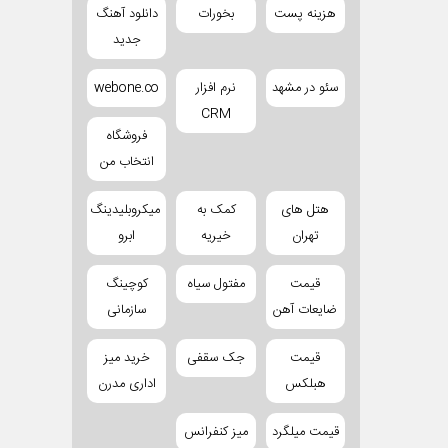
هزینه پست
بخورات
دانلود آهنگ
جدید
سئو در مشهد
نرم افزار
webone.co
CRM
فروشگاه
انتخاب من
هتل های
کمک به
میکروبلیدینگ
تهران
خیریه
ابرو
قیمت
مفتول سیاه
کوچینگ
ضایعات آهن
سازمانی
قیمت
جک سقفی
خرید میز
هبلکس
اداری مدرن
قیمت میلگرد
میز کنفرانس