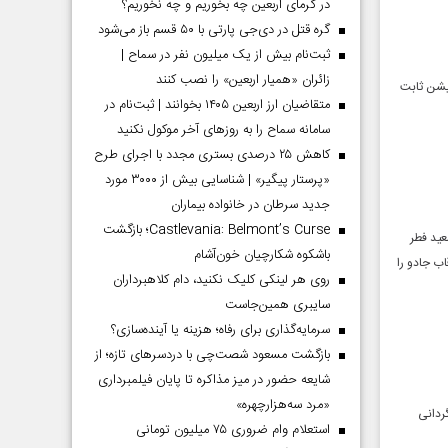
در گرمای اربعین چه بخوریم و چه نخوریم؟
گره قتل در دی‌جی پارتی با ۵۰ قسم باز می‌شود
ثبت‌نام بیش از یک میلیون نفر در سماح |
زائران «همیار اربعین» را نصب کنند
یشن ثابت
متقاضیان ارز اربعین ۱۴۰۵ بخوانند | ثبت‌نام در
سامانه سماح را به روز‌های آخر موکول نکنید
کاهش ۲۵ درصدی بستری مجدد با اجرای طرح
«پرستار پیگیر» | شناسایی بیش از ۳۰۰۰ مورد
جدید سرطان در خانواده بیماران
Castlevania: Belmont’s Curse؛ بازگشت
عید فطر
باشکوه شکارچیان خون‌آشام
ب جادو را
روی هر لینکی کلیک نکنید، دام کلاهبرداران
سایبری همین‌جاست
سرمایه‌گذاری برای رفاه؛ هزینه یا آینده‌سازی؟
بازگشت مسعود شصت‌چی با دردسر‌های تازه؛ از
شایعه حضور در میز مذاکره تا پایان فیلمبرداری
«مرد سه‌هزارچهره»
هیه‌کنندگی و کارگردانی
استعلام وام ضروری ۷۵ میلیون تومانی