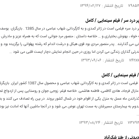
 درد سر / فیلم سینمایی / کامل
«تعطیلات پر درد سر» فیلمی است در ژانر کمدی و به کارگردانی شهاب عباسی د
خواه ، بهنوش بختیاری و … خلاصه داستان : منصور مرد جوانی است که به همراه عزیز و مادرش د
می گذارنند . پدر منصور مردی بود قوی هیکل و درشت اندام که رشته پهلوانی را برگزیده بود و ب
درتی گذاران زندگی می کردن اما روزی در حین انجام نمایش دچار ایست قلبی می شود …
 فیلم سینمایی / کامل
«ماه عسل» فیلمی است در ژانر کمدی و به کارگردانی شهاب عباسی و محصول سال 
 مارال فرجاد، هادی کاظمی، فاطمه هاشمی. خلاصه فیلم: زوجی جوان و روستایی پس از ازدواج ت
گذراندن ماه عسل به منزل یکی از اقوام خود در شمال کشور بروند. در بین راه تصادف می کنند و به 
وم به بیمارستان مسیرشان به سمت تهران عوض می شود و در آنجا ماشین آنها که امانت نیز بود
.
دیدنی از طنز شکرآباد