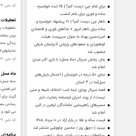
کد خبر: ۷۹۸۵۳۶ تاریخ انتشار : ۱۳۹۴/۰۲/۲۷
برای شام چی درست کنم؟ | ۲۵ ایده خوشمزه،
ساده و فوری برای شام امشب
تعطیلات پر
ناهار چی درست کنم؟ | ۲۰ پیشنهاد خوشمزه و
ساده برای ناهار امروز + غذاهای فوری و اقتصادی
بیژن بنفشه 
امیرحسین بهداد به عنوان سرپرست هیئت
زندگی سختی 
کوهنوردی و صعودهای ورزشی آذربایجان شرقی
نمایشهای ق
منصوب شد
کد خبر: ۷۴۲۸۷۳ تاریخ انتشار : ۱۳۹۳/۰۹/۰۶
زمان پخش سریال «ماه عسل» با بازی اکبر عبدی
اعلام شد
ماه عسل /
دمای ۵۰ درجه در خوزستان | احتمال بارش‌های
سیل‌آسا در ۳ استان
امیر فضلی،
قصه سریال رویای نیمه شب اختلاف شیعه و سنی
گیرند برای 
نیست/ از روند اجرای فیلمنامه رضایت دارم
رساندن مصد
مسیر‌های راهپیمایی جاماندگان اربعین در البرز
می شود و ..
اعلام شد
قیمت سکه و طلا در بازار آزاد در ۱۰ مرداد ۱۴۰۵
کد خبر: ۷۳۷۹۳۹ تاریخ انتشار : ۱۳۹۳/۰۸/۲۴
ببینید | «چهل روز » محسن چاووشی منتشر شد
برنامه ای 
رسانه‌های برون‌مرزی راویان جهانی اربعین