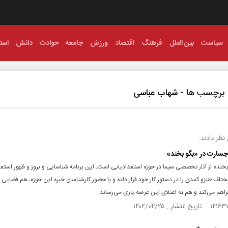
سیاست
بین الملل
فرهنگ
اقتصاد
ورزش
جامعه
حوادث
دانش
استا
برچسب ها -
شهاب عباسی
نظر دادند:
جسارت در «بگو بخند»
بخند» از آثار تخصصی سیما در حوزه استعدادیابی است. این برنامه شناسایی و بروز و ظهور استعد
ختلف طنزو کمدی را در دستور کار خود قرار داده و با حضور کارشناسان خبره این حوزه، هم فضایی 
راهم می‌کند و هم به اعتلای این عرصه یاری می‌رساند.