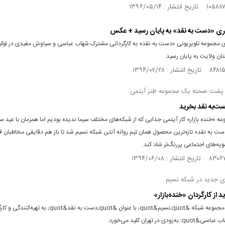
ری «دست به نقد» به پایان رسید + عکس
ی مجموعه تلویزیونی «دست به نقد» به کارگردانی مشترک شهاب عباسی و سیاوش مفیدی در لوک
ان ولایت به پایان رسید.
 پشت صحنه یک مجموعه طنز آیتمی
ست‌به نقد بخرید
عه «خنده بازار» کار آیتمی جذابی که از شبکه‌های مختلف سیما ندیده بودیم اما همزمان با عید س
ت به نقد» تازه‌ترین محصول همان تیم روانه آنتن شبکه نسیم شد تا باز هم دقایقی مخاطبان قا
سویه‌های اجتماعی پررنگ‌تر شاد کند.
‌ای جدید در شبکه نسیم
از کارگردان «خنده‌بازار»
جدیدترین مجموعه شبکه &quot;نسیم&quot; با عنوان &quot;دست به نقد&quot; به ت