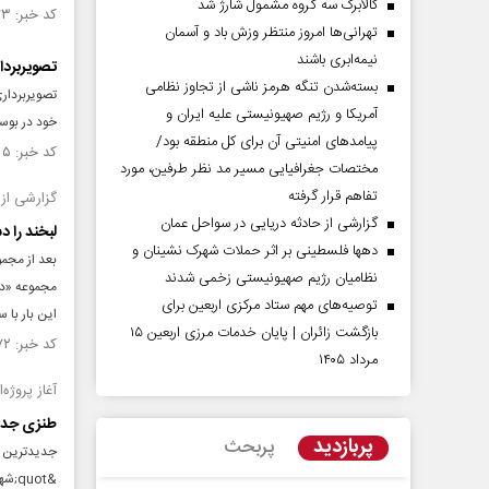
کالابرگ سه گروه مشمول شارژ شد
کد خبر: ۱۰۵۸۸۷۳ تاریخ انتشار : ۱۳۹۶/۰۵/۱۴
تهرانی‌ها امروز منتظر وزش باد و آسمان
نیمه‌ابری باشند
تصویربردا
بسته‌شدن تنگه هرمز ناشی از تجاوز نظامی
تصویربردار
آمریکا و رژیم صهیونیستی علیه ایران و
خود در بوست
پیامد‌های امنیتی آن برای کل منطقه بود/
کد خبر: ۸۴۸۱۵۵ تاریخ انتشار : ۱۳۹۴/۰۷/۲۸
مختصات جغرافیایی مسیر مد نظر طرفین، مورد
تفاهم قرار گرفته
گزارشی از
گزارشی از حادثه دریایی در سواحل عمان
لبخند را د
دهها فلسطینی بر اثر حملات شهرک نشینان و
بعد از مجمو
نظامیان رژیم صهیونیستی زخمی شدند
مجموعه «دس
توصیه‌های مهم ستاد مرکزی اربعین برای
این بار با 
بازگشت زائران | پایان خدمات مرزی اربعین ۱۵
کد خبر: ۸۳۰۶۷۲ تاریخ انتشار : ۱۳۹۴/۰۶/۰۸
مرداد ۱۴۰۵
آغاز پروژه
طنزی جدید 
پربازدید
پربحث
&quot;شهاب عباسی&quot; به‌زودی در تهران کلید می‌خورد.