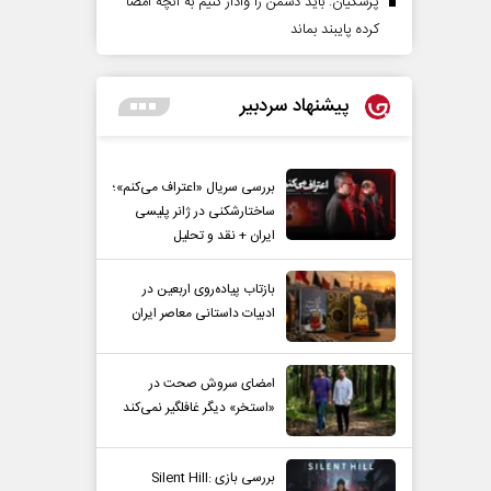
پزشکیان: باید دشمن را وادار کنیم به آنچه امضا
کرده پایبند بماند
پیشنهاد سردبیر
بررسی سریال «اعتراف می‌کنم»؛
ساختارشکنی در ژانر پلیسی
ایران + نقد و تحلیل
بازتاب پیاده‌روی اربعین در
ادبیات داستانی معاصر ایران
امضای سروش صحت در
«استخر» دیگر غافلگیر نمی‌کند
بررسی بازی Silent Hill: