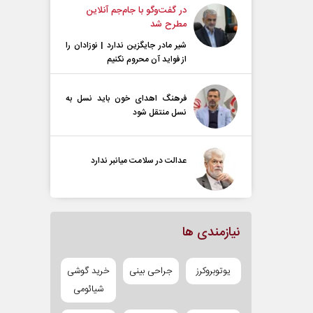
در گفت‌و‌گو با جام‌جم آنلاین
مطرح شد
شیر مادر جایگزین ندارد | نوزادان را
از فواید آن محروم نکنیم
فرهنگ اهدای خون باید نسل به
نسل منتقل شود
عدالت در سلامت میانبر ندارد
نیازمندی ها
یوتوبروکرز
جراحی بینی
خرید گوشی
شیائومی