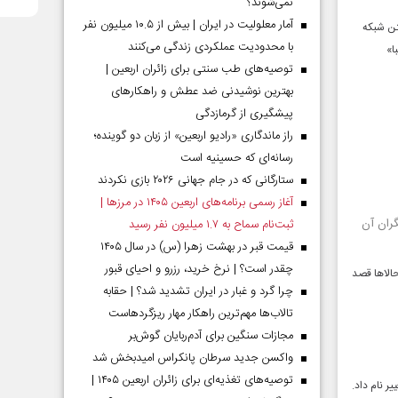
نمی‌شوند؟
آمار معلولیت در ایران | بیش از ۱۰.۵ میلیون نفر
تن شبکه
با محدودیت عملکردی زندگی می‌کنند
ا»
توصیه‌های طب سنتی برای زائران اربعین |
بهترین نوشیدنی ضد عطش و راهکارهای
پیشگیری از گرمازدگی
راز ماندگاری «رادیو اربعین» از زبان دو گوینده؛
رسانه‌ای که حسینیه است
ستارگانی که در جام جهانی ۲۰۲۶ بازی نکردند
آغاز رسمی برنامه‌های اربعین ۱۴۰۵ در مرز‌ها |
گران آن
ثبت‌نام سماح به ۱.۷ میلیون نفر رسید
قیمت قبر در بهشت زهرا (س) در سال ۱۴۰۵
چقدر است؟ | نرخ خرید، رزرو و احیای قبور
 حالاها قصد
چرا گرد و غبار در ایران تشدید شد؟ | حقابه
تالاب‌ها مهم‌ترین راهکار مهار ریزگردهاست
مجازات سنگین برای آدم‌ربایان گوش‌بر
واکسن جدید سرطان پانکراس امیدبخش شد
توصیه‌های تغذیه‌ای برای زائران اربعین ۱۴۰۵ |
ر نام داد.