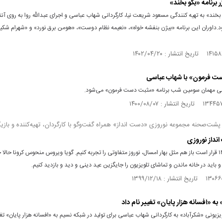
زر برنامه «بگو بخند»
 بخند» به تهیه کنندگی مسعود شریعت نیا، کارگردانی شهاب عباسی و اجرای عبدالله روا به روی آن
.داوران این برنامه «بیژن بنفشه خواه»، «نعیمه نظام دوست»، «هومن برق نورد» و «شهرام شکیب
ت فرمون» با شهاب عباسی
ی مهمان سومین شب برنامه «مثبت دست فرمون» می‌شود.
پشت‌صحنه مجموعه نوروزی «دست‌ انداز» همراه گفت‌وگو با کارگردان، تهیه‌کننده و بازی
نداز نوروزی
در نوروز ۱۴۰۰ قرار است باز هم مثل بهار امسال، نوروز متفاوتی را تجربه کنیم. گویا ویروس منحوس کرونا حالا
و باید در خانه ماندن و تماشای تلویزیون را جایگزین عید دینی و دید و بازدید کنیم.
به «افسانه هزار پایان» تغییر نام داد
زیونی «شکرآباد» به کارگردانی شهاب عباسی برای تولید در شبکه نسیم به «افسانه هزار پایان» تغیی