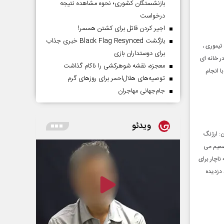
بازنشستگان کشوری؛ نحوه مشاهده نتیجه
درخواست
اجیر کردن قاتل برای کشتن همسر!
بازگشت Black Flag Resynced خبری جذاب
ر سال 1385 . بازیگران: یوسف تیموری ،
برای دوستداران بازی
ر خانه ای
معجزه، نقشه شوهرکشی را ناکام گذاشت
ا انجام
توصیه‌های هلال‌احمر برای روز‌های گرم
جام‌جهانی مهاجران
ویدئو
1387 کشور ایران. بازیگران: ارژنگ
صمیم می
ناچار برای
 دزدیده