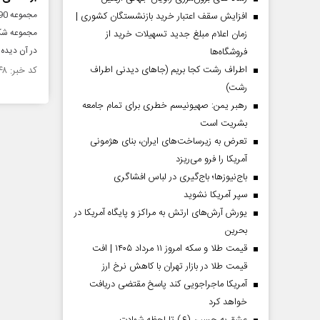
افزایش سقف اعتبار خرید بازنشستگان کشوری |
مجموعه شکر
زمان اعلام مبلغ جدید تسهیلات خرید از
در آن دیده
فروشگاه‌ها
اطراف رشت کجا بریم (جاهای دیدنی اطراف
کد خبر: ۷۲۸۱۴۸ تاریخ انتشار : ۱۳۹۳/۰۷/۲۶
رشت)
رهبر یمن: صهیونیسم خطری برای تمام جامعه
بشریت است
تعرض به زیرساخت‌های ایران، بنای هژمونی
آمریکا را فرو می‌ریزد
باج‌نیوزها؛ باج‌گیری در لباس افشاگری
سپر آمریکا نشوید
یورش آرش‌های ارتش به مراکز و پایگاه‌ آمریکا در
بحرین
قیمت طلا و سکه امروز ۱۱ مرداد ۱۴۰۵ | افت
قیمت طلا در بازار تهران با کاهش نرخ ارز
آمریکا ماجراجویی کند پاسخ مقتضی دریافت
خواهد کرد