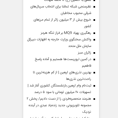
عشق به حسین (ع) تا لحظه شهادت
نظرسنجی شبکه تماشا برای انتخاب سریال‌های
شرقی محبوب مخاطبان
خروج بیش از ۳ میلیون زائر از تمام مرز‌های
کشور
رهگیری پهپاد MQ9 بر فراز تنگه هرمز
واکنش سخنگوی وزارت خارجه به اظهارات دبیرکل
سازمان ملل متحد
‌زائران سبز
در کمین تروریست‌ها هستیم و آماده پاسخ
قاطعیم
بهترین نذری‌های اربعین | از کم هزینه‌ترین تا
راحت‌ترین نذری‌ها
ثبت‌نام وام اربعین بازنشستگان کشوری آغاز شد |
تسهیلات ۲۰ میلیون تومانی با سود ۵ درصد
هنرمند منحصر‌به‌فردی را از دست دادیم/ پخش ۲
مجموعه تلویزیونی جدید زنده‌یاد عبدی در آینده
نزدیک