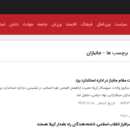
سیاست
بین الملل
فرهنگ
اقتصاد
ورزش
جامعه
حوادث
دانش
استا
برچسب ها -
جانبازان
مقام جانباز در اداره استاندارد یزد
الروز ولادت سپهسالار کربلا حضرت ابالفضل العباس علیه السلام، در نشستی دراداره استاندارد یزد
بازان سرافرازاین نهاد دولتی، تجلیل شد.
 سپاه؛
رافراز انقلاب اسلامی، ادامه‌دهندگان راه علمدار کربلا هستند