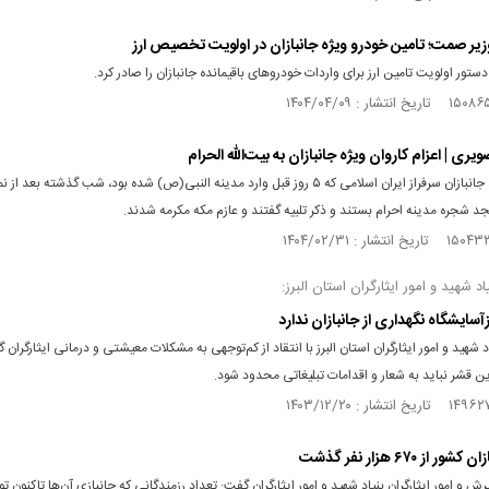
وزیر صمت؛ تامین خودرو ویژه جانبازان در اولویت تخصیص ارز
تور اولویت تامین ارز برای واردات خودروهای باقیمانده جانبازان را صادر کرد.
ری | اعزام کاروان ویژه جانبازان به بیت‌الله الحرام
کاروان ویژه جانبازان سرفراز ایران اسلامی که ۵ روز قبل وارد مدینه النبی(ص) شده بود، شب گذشته بع
 شجره مدینه احرام بستند و ذکر تلبیه گفتند و عازم مکه مکرمه شدند.
د شهید و امور ایثارگران استان البرز:
زآسایشگاه نگهداری از جانبازان ندارد
د شهید و امور ایثارگران استان البرز با انتقاد از کم‌توجهی به مشکلات معیشتی و درمانی ایثارگران 
ن قشر نباید به شعار و اقدامات تبلیغاتی محدود شود.
 از ۶۷۰ هزار نفر گذشت
ش و امور ایثارگران بنیاد شهید و امور ایثارگران گفت: تعداد رزمندگانی که جانبازی آن‌ها تاکنون ت