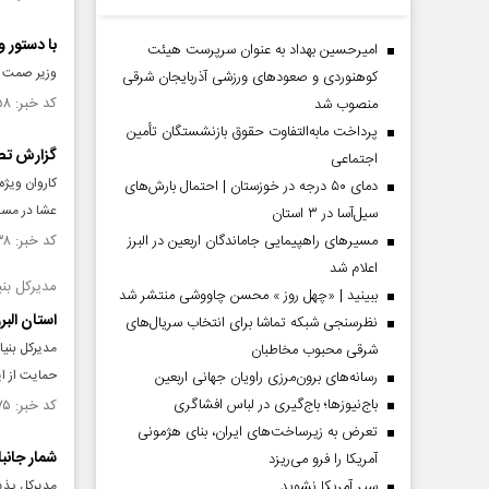
با دستور 
امیرحسین بهداد به عنوان سرپرست هیئت
وزیر صمت دس
کوهنوردی و صعودهای ورزشی آذربایجان شرقی
کد خبر: ۱۵۰۸۶۵۸ تاریخ انتشار : ۱۴۰۴/۰۴/۰۹
منصوب شد
پرداخت مابه‌التفاوت حقوق بازنشستگان تأمین
گزارش تصوی
اجتماعی
دمای ۵۰ درجه در خوزستان | احتمال بارش‌های
عشا در مسجد
سیل‌آسا در ۳ استان
مسیر‌های راهپیمایی جاماندگان اربعین در البرز
کد خبر: ۱۵۰۴۳۳۸ تاریخ انتشار : ۱۴۰۴/۰۲/۳۱
اعلام شد
مدیرکل بنیا
ببینید | «چهل روز » محسن چاووشی منتشر شد
استان البر
نظرسنجی شبکه تماشا برای انتخاب سریال‌های
مدیرکل بنیا
شرقی محبوب مخاطبان
حمایت از ای
رسانه‌های برون‌مرزی راویان جهانی اربعین
باج‌نیوزها؛ باج‌گیری در لباس افشاگری
کد خبر: ۱۴۹۶۲۷۵ تاریخ انتشار : ۱۴۰۳/۱۲/۲۰
تعرض به زیرساخت‌های ایران، بنای هژمونی
شمار جانبازان کشور
آمریکا را فرو می‌ریزد
سپر آمریکا نشوید
مدیرکل پذیر