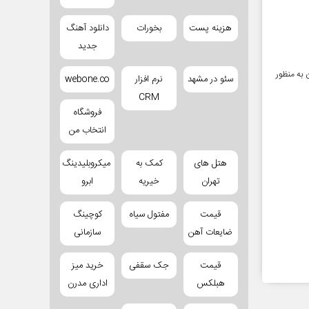
هزینه پست
بخورات
دانلود آهنگ
جدید
 به منظور
سئو در مشهد
نرم افزار
webone.co
CRM
فروشگاه
انتخاب من
هتل های
کمک به
میکروبلیدینگ
تهران
خیریه
ابرو
قیمت
مفتول سیاه
کوچینگ
ضایعات آهن
سازمانی
قیمت
جک سقفی
خرید میز
هبلکس
اداری مدرن