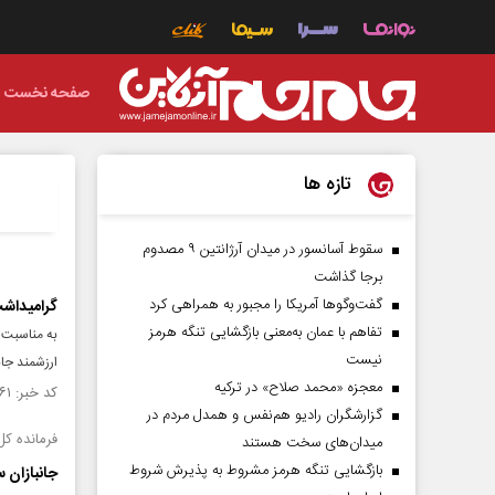
صفحه نخست
تازه ها
سقوط آسانسور در میدان آرژانتین ۹ مصدوم
برجا گذاشت
گفت‌وگوها آمریکا را مجبور به همراهی کرد
گرامیداشت 
تفاهم با عمان به‌معنی بازگشایی تنگه هرمز
به مناسبت س
نیست
ارزشمند جان
معجزه «محمد صلاح» در ترکیه
کد خبر: ۱۵۴۰۳۶۱ تاریخ انتشار : ۱۴۰۴/۱۱/۰۸
گزارشگران رادیو هم‌نفس و همدل مردم در
فرمانده کل
میدان‌های سخت هستند
بازگشایی تنگه هرمز مشروط به پذیرش شروط
جانبازان س