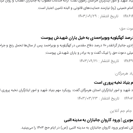
د شهید و امور ایثارگران خراسان رضوی گفت: ارائه خدمات مطلوب به جانبازان اعصاب و روان مرک
ام خمینی (ره) نیازمند حمایت‌های قانونی و البته تامین اعتبار است.
عوت حق؛
لطف‌الله بهزادی، جانباز گرانقدر ۷۰ درصد دفاع مقدس در کهگیلویه و بویراحمد پس از سال‌ها تحمل رنج و
یلی دعوت حق را لبیک گفت و به برادر و یاران شهیدش پیوست.
اد هرمزگان:
م بنیاد نخبه پروری است
د شهید و امور ایثارگران استان هرمزگان گفت: رویکرد مهم بنیاد شهید و امور ایثارگران نخبه پروری
ام جم آنلاین
ری | ورود کاروان جانبازان به مدینه النبی
تصاویر ورود کاروان جانبازان به مدینه النبی (ص) در ایام حج ۱۴۰۳ را می‌بینید.