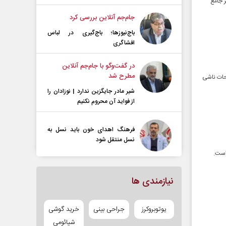
ز جامع
جام‌جم آنلاین بررسی کرد
باج‌نیوزها؛ باج‌گیری در لباس
افشاگری
در گفت‌و‌گو با جام‌جم آنلاین
مطرح شد
 جراحات ناشی
شیر مادر جایگزین ندارد | نوزادان را
از فواید آن محروم نکنیم
فرهنگ اهدای خون باید نسل به
نسل منتقل شود
 است.
نیازمندی ها
یوتوبروکرز
جراحی بینی
خرید گوشی
شیائومی