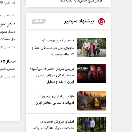
از مرزهای شش‌گانه ثبت شد
کد خبر: ۱۴۵۸۷۴۴ تاریخ انتشار : ۱۴۰۳/۰۳/۰۸
به منظور ح
پیشنهاد سردبیر
دیدار عموم
دیدار عمومی
حل مشکلات آ
جام‌جم آنلاین بررسی کرد
کد خبر: ۱۴۵۴۷۸۲ تاریخ انتشار : ۱۴۰۳/۰۲/۱۲
ماجرای سن بازنشستگی ۵۵ و
۶۲ ساله چیست؟
جانباز ۶۵ درصد هرمزگانی، آسمانی شد
بررسی سریال «اعتراف می‌کنم»؛
حسن حسین پور جانباز ۶۵ درصد 
ساختارشکنی در ژانر پلیسی
کد خبر: ۱۴۴۶۹۹۴ تاریخ انتشار : ۱۴۰۲/۱۲/۰۹
ایران + نقد و تحلیل
بازتاب پیاده‌روی اربعین در
ادبیات داستانی معاصر ایران
امضای سروش صحت در
«استخر» دیگر غافلگیر نمی‌کند