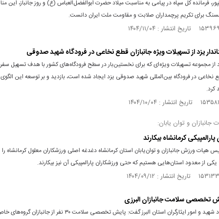
ور، فرمانده کل سپاه در پیامی به مناسبت میلاد حضرت ابوالفضل‌العباس (ع) و روز جانباز، این منا
سنگ برای تکریم پرچمداران صلابت و مقاومت ملت ایران دانست.
تاندار یزد از تسهیلات ویژه جانبازان قطع نخاعی در فرودگاه شهید صدوقی
د از مجموعه تسهیلات ویژه‌ای که برای نخستین‌بار در سطح فرودگاه‌های کشور با هدف تسهیل سفر
ع نخاعی در فرودگاه بین‌المللی شهید صدوقی یزد ایجاد شده است، بازدید و بر توسعه این الگوی 
 کرد.
جانبازان و توان یابان:
پارالمپیکی کرمانشاه بیکارند
یس هیات ورزش جانبازان و توان‌یابان استان کرمانشاه دغدغه اصلی ورزشکاران معلول کرمانشاه را
یکی از معدود استان‌هایی هستیم که حتی ورزشکاران پارالمپیکی آن نیز بیکارند.
ش تخصصی سلامت جانبازان البرزی
مدیرکل بنیاد شهید و امور ایثارگران استان البرز گفت: پایش تخصصی سلامت ۳۰ نفر از ج