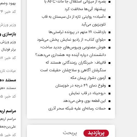
بصره از میزبانی استقلال جا ماند؛ AFC با
بهبود وضعیت 
پیشنهاد آبی‌ها مخالفت کرد
کد خبر: ۱۵۱۸۶۳۴ تاریخ انتشار : ۱۴۰۴/۰۶/۲۶
«آسباد»؛ روایتی تازه از دل سیستان به قاب
تلویزیون می‌آید
وزیر ورزش 
بازداشت ۲۸ متهم در پرونده تراستی‌ها
بازسازی ورزشگاه آزادی اوا
«بلواي کذاب» از رادیو نمایش پخش می‌شود
هوش مصنوعی ویروس‌های جدید ساخت؛
برتر فوتبال
دانشمندان درباره آینده چه هشداری می‌دهند؟
کد خبر: ۱۵۱۳۲۵۷ تاریخ انتشار : ۱۴۰۴/۰۵/۱۴
قالیباف: خبرنگاران رزمندگانی هستند که
سنگرشان آگاهی و سلاح‌شان حقیقت است
عیادت تاریخ
آزمون دشوار پیمان مکه
مستند «هز
وقوع دمای ۴۹ درجه در خوزستان
مستند «هزار زخم 
«روحینا» در قاب نمایش
کد خبر: ۱۵۱۳۲۱۵ تاریخ انتشار : ۱۴۰۴/۰۵/۱۴
این قطعه بوی وطن می‌دهد
حملات رسانه‌ای علیه شبکه سحر آذری
مراسم اربع
مراسم اربعی
علی‌بن‌جعفر
پربازدید
پربحث
کد خبر: ۱۵۱۱۱۱۵ تاریخ انتشار : ۱۴۰۴/۰۴/۳۰