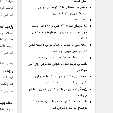
ایران است
سرلشکر پاکپ
جشنواره تابستانی با ۱۷ فیلم سینمایی و
فرصتی گران
انیمیشن روی آنتن تلویزیون
کد خبر: ۱۵۳۹۶۹۵ تاریخ انتشار : ۱۴۰۴/۱۱/۰۴
راویان نصر
آمار شهدای غزه به ۷۳ هزار و ۳۸۴ نفر رسید؛ ۲
بازدید اس
شهید و ۶ زخمی دیگر به بیمارستان‌ها منتقل
استاندار یز
شدند
جانبازان قط
رسانه ملی در مقابله با جنگ روانی و شبهه‌افکنی
ارزشی تأکید
دشمن نقش مهمی ایفا کرد
کد خبر: ۱۵۳۵۸۱۳ تاریخ انتشار : ۱۴۰۴/۱۰/۰۴
ببینید | «لبالب»؛ نخستین سریال مستند
رئیس هیات 
داستانی تولید شده با هوش مصنوعی روی آنتن
شبکه دو
ورزشکاران 
هشدار پژوهشگران درباره یک ماده پرکاربرد؛
کرمانشاه رئ
نقش پلی‌اتیلن در تشدید کبد چرب
کرد و گفت: 
رژیم گیاه‌خواری در ماه چند کیلو از وزن شما کم
کد خبر: ۱۵۳۱۳۳۳ تاریخ انتشار : ۱۴۰۴/۰۹/۱۲
می‌کند؟
علت افزایش قبض آب در تابستان چیست؟
انجام پای
توضیح آبفا درباره قبوض آب