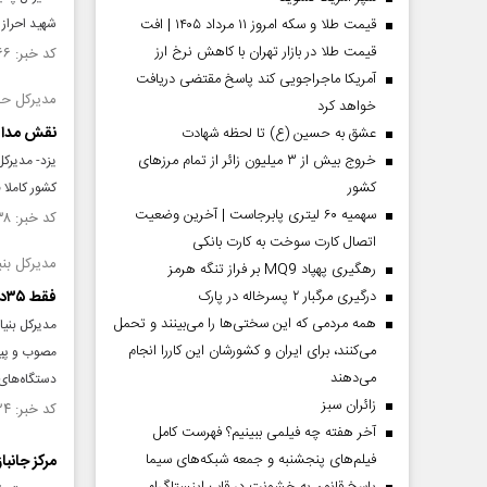
قیمت طلا و سکه امروز ۱۱ مرداد ۱۴۰۵ | افت
شهید احراز شده و 
قیمت طلا در بازار تهران با کاهش نرخ ارز
کد خبر: ۱۴۹۱۱۶۶ تاریخ انتشار : ۱۴۰۳/۱۱/۰۶
آمریکا ماجراجویی کند پاسخ مقتضی دریافت
مدیرکل حف
خواهد کرد
نقش مدافع
عشق به حسین (ع) تا لحظه شهادت
خروج بیش از ۳ میلیون زائر از تمام مرز‌های
یزد- مدیرک
کشور
کشور کاملا 
سهمیه ۶۰ لیتری پابرجاست | آخرین وضعیت
کد خبر: ۱۴۸۸۳۳۸ تاریخ انتشار : ۱۴۰۳/۱۰/۱۵
اتصال کارت سوخت به کارت بانکی
مدیرکل بنی
رهگیری پهپاد MQ9 بر فراز تنگه هرمز
درگیری مرگبار ۲ پسرخاله در پارک
فقط ۳۵درصد قوانین حمایت از جامعه شاهد وایثارگر محقق شده است
همه مردمی که این سختی‌ها را می‌بینند و تحمل
مدیرکل بنیا
می‌کنند، برای ایران و کشورشان این کاررا انجام
می‌دهند
دستگاه‌های 
‌زائران سبز
کد خبر: ۱۴۸۷۱۲۴ تاریخ انتشار : ۱۴۰۳/۱۰/۰۶
آخر هفته چه فیلمی ببینیم؟ فهرست کامل
فیلم‌های پنجشنبه و جمعه شبکه‌های سیما
مرکز جانب