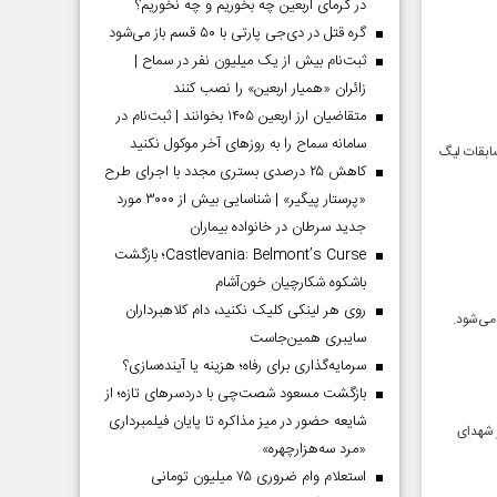
در گرمای اربعین چه بخوریم و چه نخوریم؟
گره قتل در دی‌جی پارتی با ۵۰ قسم باز می‌شود
ثبت‌نام بیش از یک میلیون نفر در سماح |
زائران «همیار اربعین» را نصب کنند
متقاضیان ارز اربعین ۱۴۰۵ بخوانند | ثبت‌نام در
سامانه سماح را به روز‌های آخر موکول نکنید
رد که باید همه مسابقات لیگ
کاهش ۲۵ درصدی بستری مجدد با اجرای طرح
«پرستار پیگیر» | شناسایی بیش از ۳۰۰۰ مورد
جدید سرطان در خانواده بیماران
Castlevania: Belmont’s Curse؛ بازگشت
باشکوه شکارچیان خون‌آشام
روی هر لینکی کلیک نکنید، دام کلاهبرداران
سایبری همین‌جاست
سرمایه‌گذاری برای رفاه؛ هزینه یا آینده‌سازی؟
بازگشت مسعود شصت‌چی با دردسر‌های تازه؛ از
شایعه حضور در میز مذاکره تا پایان فیلمبرداری
ر شهدای
«مرد سه‌هزارچهره»
استعلام وام ضروری ۷۵ میلیون تومانی