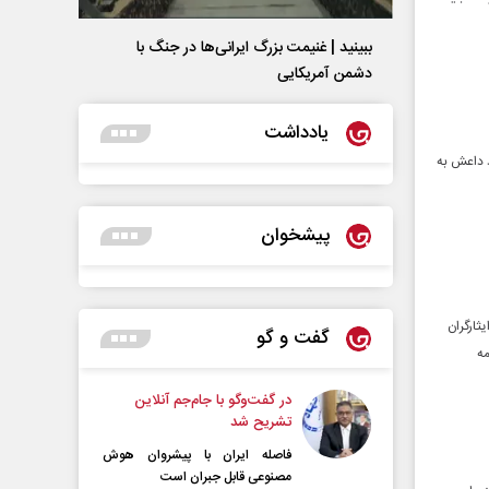
ببینید | غنیمت بزرگ ایرانی‌ها در جنگ با
دشمن آمریکایی
یادداشت
د داعش به
پیشخوان
ثارگران
گفت و گو
همه
در گفت‌و‌گو با جام‌جم آنلاین
تشریح شد
فاصله ایران با پیشرو‌ان هوش
مصنوعی قابل جبران است