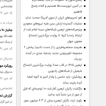
پاسخ قانون به خشونت در قاب اینستاگرام
سرپرست بنیا
در کمین تروریست‌ها هستیم و آماده پاسخ
توانبخشی ام
قاطعیم
کد خبر: ۱۴۸۶۱۴۷ تاریخ انتشار : ۱۴۰۳/۰۹/۲۹
لغو تحریم‌های ایران از سوی آمریکا صحت ندارد
لبیک به د
عملیات گسترده ارتش یمن علیه نیروهای سعودی
ویژه‌برنامه‌های اربعین شبکه‌های سیما اعلام شد؛ از
جانباز ۷۰ درصد کهگیلویه وبویراحمدی به خیل یاران شهیدش پیوست
ارتباط زنده با کربلا تا روایت بزرگ‌ترین اجتماع
معنوی جهان
از جنگ تحم
هنرمند منحصر‌به‌فردی را از دست دادیم/ پخش ۲
کد خبر: ۱۴۸۴۹۹۱ تاریخ انتشار : ۱۴۰۳/۰۹/۲۱
مجموعه تلویزیونی جدید زنده‌یاد عبدی در آینده
مدیرکل بنی
نزدیک
اربعین ۱۴۰۵ در قاب صدا؛ روایت بزرگ‌ترین اجتماع
رویکرد مه
شیعیان از شبکه‌های رادیویی
مدیرکل بنیا
پزشکیان: باید دشمن را وادار کنیم به آنچه امضا
کد خبر: ۱۴۶۰۷۲۱ تاریخ انتشار : ۱۴۰۳/۰۳/۲۳
کرده پایبند بماند
اختصاصی ج
بازگشت زائران اربعین آغاز شد؛ ۱۰ توصیه‌ای که قبل
از عبور از مرز حتماً باید بدانید
گزارش تصوی
رکورد تردد زائران اربعین؛ بیش از ۴.۳ میلیون عبور
در این گزارش 