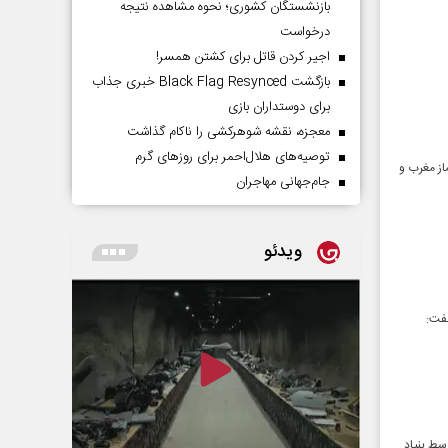
بازنشستگان کشوری؛ نحوه مشاهده نتیجه
درخواست
اجیر کردن قاتل برای کشتن همسر!
بازگشت Black Flag Resynced خبری جذاب
برای دوستداران بازی
معجزه، نقشه شوهرکشی را ناکام گذاشت
توصیه‌های هلال‌احمر برای روز‌های گرم
د از نماز مغرب و
جام‌جهانی مهاجران
ویدئو
گفت:
وسط بنیاد