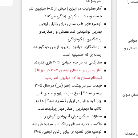
نمی‌شوند؟
سبت را
آمار معلولیت در ایران | بیش از ۱۰.۵ میلیون نفر
با محدودیت عملکردی زندگی می‌کنند
توصیه‌های طب سنتی برای زائران اربعین |
بهترین نوشیدنی ضد عطش و راهکارهای
پیشگیری از گرمازدگی
 هوایی
راز ماندگاری «رادیو اربعین» از زبان دو گوینده؛
انسانی و
رسانه‌ای که حسینیه است
ستارگانی که در جام جهانی ۲۰۲۶ بازی نکردند
آغاز رسمی برنامه‌های اربعین ۱۴۰۵ در مرز‌ها |
ثبت‌نام سماح به ۱.۷ میلیون نفر رسید
قیمت قبر در بهشت زهرا (س) در سال ۱۴۰۵
چقدر است؟ | نرخ خرید، رزرو و احیای قبور
 شغل عنوان
چرا گرد و غبار در ایران تشدید شد؟ | حقابه
تالاب‌ها مهم‌ترین راهکار مهار ریزگردهاست
مجازات سنگین برای آدم‌ربایان گوش‌بر
واکسن جدید سرطان پانکراس امیدبخش شد
توصیه‌های تغذیه‌ای برای زائران اربعین ۱۴۰۵ |
انبازان گروه‌های خاص باهدف