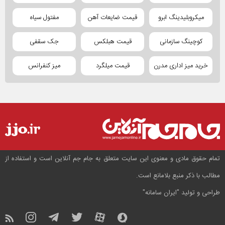
میکروبلیدینگ ابرو
قیمت ضایعات آهن
مفتول سیاه
کوچینگ سازمانی
قیمت هبلکس
جک سقفی
خرید میز اداری مدرن
قیمت میلگرد
میز کنفرانس
تمام حقوق مادی و معنوی این سایت متعلق به جام جم آنلاین است و استفاده از
مطالب با ذکر منبع بلامانع است.
طراحی و تولید
"ایران سامانه"