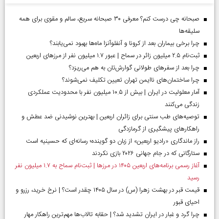
صبحانه چی درست کنم؟ معرفی ۳۰ صبحانه سریع، سالم و مقوی برای همه
سلیقه‌ها
چرا برخی بیماران بعد از کرونا و آنفلوآنزا ماه‌ها بهبود نمی‌یابند؟
ثبت‌نام ۲.۵ میلیون زائر در سماح | عبور ۱.۷ میلیون نفر از مرز‌های اربعین
چرا بعد از سفرهای طولانی گوارش‌تان به هم می‌ریزد؟
چرا ساختمان‌های ناایمن تهران تعیین تکلیف نمی‌شوند؟
آمار معلولیت در ایران | بیش از ۱۰.۵ میلیون نفر با محدودیت عملکردی
زندگی می‌کنند
توصیه‌های طب سنتی برای زائران اربعین | بهترین نوشیدنی ضد عطش و
راهکارهای پیشگیری از گرمازدگی
راز ماندگاری «رادیو اربعین» از زبان دو گوینده؛ رسانه‌ای که حسینیه است
ستارگانی که در جام جهانی ۲۰۲۶ بازی نکردند
آغاز رسمی برنامه‌های اربعین ۱۴۰۵ در مرز‌ها | ثبت‌نام سماح به ۱.۷ میلیون نفر
رسید
قیمت قبر در بهشت زهرا (س) در سال ۱۴۰۵ چقدر است؟ | نرخ خرید، رزرو و
احیای قبور
چرا گرد و غبار در ایران تشدید شد؟ | حقابه تالاب‌ها مهم‌ترین راهکار مهار