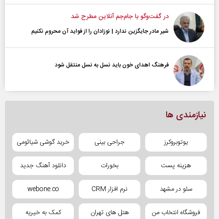
در گفت‌و‌گو با جام‌جم آنلاین مطرح شد
شیر مادر جایگزین ندارد | نوزادان را از فواید آن محروم نکنیم
فرهنگ اهدای خون باید نسل به نسل منتقل شود
نیازمندی ها
یوتوبروکرز
جراحی بینی
خرید گوشی شیائومی
هزینه پست
بخورات
دانلود آهنگ جدید
سئو در مشهد
نرم افزار CRM
webone.co
فروشگاه انتخاب من
هتل های تهران
کمک به خیریه