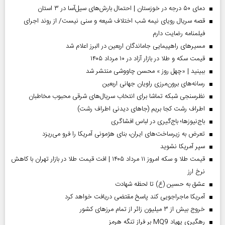
دمای ۵۰ درجه در خوزستان | احتمال بارش‌های سیل‌آسا در ۳ استان
قصه سریال رویای نیمه شب اختلاف شیعه و سنی نیست/ از روند اجرای
فیلمنامه رضایت دارم
مسیر‌های راهپیمایی جاماندگان اربعین در البرز اعلام شد
قیمت سکه و طلا در بازار آزاد در ۱۰ مرداد ۱۴۰۵
ببینید | «چهل روز » محسن چاووشی منتشر شد
رسانه‌های برون‌مرزی راویان جهانی اربعین
نظرسنجی شبکه تماشا برای انتخاب سریال‌های شرقی محبوب مخاطبان
اطراف رشت کجا بریم (جاهای دیدنی اطراف رشت)
باج‌نیوزها؛ باج‌گیری در لباس افشاگری
تعرض به زیرساخت‌های ایران، بنای هژمونی آمریکا را فرو می‌ریزد
سپر آمریکا نشوید
قیمت طلا و سکه امروز ۱۱ مرداد ۱۴۰۵ | افت قیمت طلا در بازار تهران با کاهش
نرخ ارز
عشق به حسین (ع) تا لحظه شهادت
آمریکا ماجراجویی کند پاسخ مقتضی دریافت خواهد کرد
خروج بیش از ۳ میلیون زائر از تمام مرز‌های کشور
رهگیری پهپاد MQ9 بر فراز تنگه هرمز