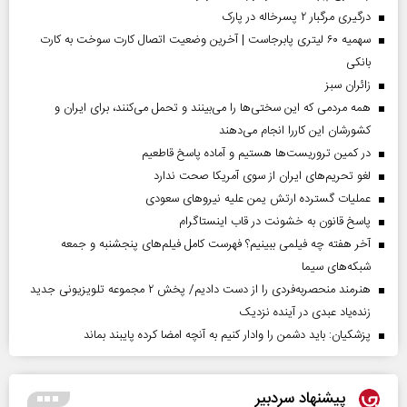
درگیری مرگبار ۲ پسرخاله در پارک
سهمیه ۶۰ لیتری پابرجاست | آخرین وضعیت اتصال کارت سوخت به کارت
بانکی
‌زائران سبز
همه مردمی که این سختی‌ها را می‌بینند و تحمل می‌کنند، برای ایران و
کشورشان این کاررا انجام می‌دهند
در کمین تروریست‌ها هستیم و آماده پاسخ قاطعیم
لغو تحریم‌های ایران از سوی آمریکا صحت ندارد
عملیات گسترده ارتش یمن علیه نیروهای سعودی
پاسخ قانون به خشونت در قاب اینستاگرام
آخر هفته چه فیلمی ببینیم؟ فهرست کامل فیلم‌های پنجشنبه و جمعه
شبکه‌های سیما
هنرمند منحصر‌به‌فردی را از دست دادیم/ پخش ۲ مجموعه تلویزیونی جدید
زنده‌یاد عبدی در آینده نزدیک
پزشکیان: باید دشمن را وادار کنیم به آنچه امضا کرده پایبند بماند
پیشنهاد سردبیر