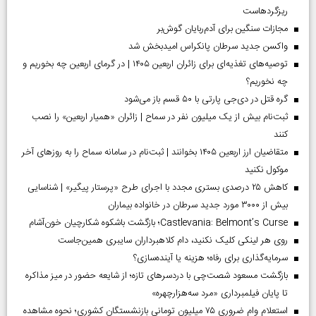
ریزگردهاست
مجازات سنگین برای آدم‌ربایان گوش‌بر
واکسن جدید سرطان پانکراس امیدبخش شد
توصیه‌های تغذیه‌ای برای زائران اربعین ۱۴۰۵ | در گرمای اربعین چه بخوریم و
چه نخوریم؟
گره قتل در دی‌جی پارتی با ۵۰ قسم باز می‌شود
ثبت‌نام بیش از یک میلیون نفر در سماح | زائران «همیار اربعین» را نصب
کنند
متقاضیان ارز اربعین ۱۴۰۵ بخوانند | ثبت‌نام در سامانه سماح را به روز‌های آخر
موکول نکنید
کاهش ۲۵ درصدی بستری مجدد با اجرای طرح «پرستار پیگیر» | شناسایی
بیش از ۳۰۰۰ مورد جدید سرطان در خانواده بیماران
Castlevania: Belmont’s Curse؛ بازگشت باشکوه شکارچیان خون‌آشام
روی هر لینکی کلیک نکنید، دام کلاهبرداران سایبری همین‌جاست
سرمایه‌گذاری برای رفاه؛ هزینه یا آینده‌سازی؟
بازگشت مسعود شصت‌چی با دردسر‌های تازه؛ از شایعه حضور در میز مذاکره
تا پایان فیلمبرداری «مرد سه‌هزارچهره»
استعلام وام ضروری ۷۵ میلیون تومانی بازنشستگان کشوری؛ نحوه مشاهده