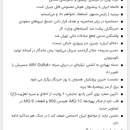
فاصله ایران با پیشرو‌ان هوش مصنوعی قابل جبران است
ببینید | رئیس‌جمهور: استعفاء نخواهم داد و می‌ایستم
«محاصره در برابر محاصره» و هدف قرار دادن تجمع نیروهای سعودی
خبرنگاران پشت سد کمیته‌های وزارت کار
واشنگتن مدعی قطع مبادلات مالی تهران شد
«غنائم ایران» چیزی جز پیروزی خیالی نیست
«مدیر مدرسه» جلال آل‌احمد سریال می‌شود؛ رمان ماندگار در آستانه تولید
تلویزیونی
حمله پهپادی به کشتی ترکیه‌ای در دریای سیاه؛ «MV Gulluk» مسیرش را
تغییر داد
نشست خبری پزشکیان همزمان با روز خبرنگار برگزار می شود
برق از سر پرمصرف‌ها پرید
«آیین صفر» روی آنتن رادیو نمایش؛ ۶ روایت از اخلاق و سیره اهل‌بیت(ع)
قاب تازه از شکار پهپادها؛ MQ-1C، هرمس-900 و قطعات MQ-9 در
تصاویر جدید
دشمن نباید از مواضع ایران احساس ضعف کند | در جنگ هم مذاکره ادامه
دارد