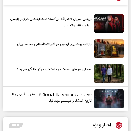
بررسی سریال «اعتراف می‌کنم»؛ ساختارشکنی در ژانر پلیسی
ایران + نقد و تحلیل
بازتاب پیاده‌روی اربعین در ادبیات داستانی معاصر ایران
امضای سروش صحت در «استخر» دیگر غافلگیر نمی‌کند
بررسی بازی Silent Hill: Townfall؛ از داستان و گیم‌پلی تا
تاریخ انتشار و سیستم مورد نیاز
اخبار ویژه