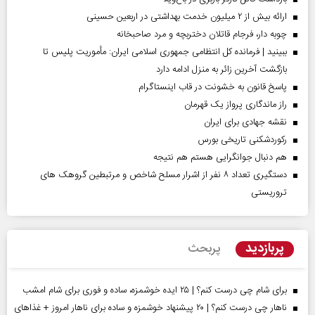
ارائه بیش از ۲ میلیون خدمت بهداشتی در اربعین حسینی
چوبه دار، فرجام قاتلان دختربچه و مرد صاحبخانه
ببینید | فرمانده کل انتظامی جمهوری اسلامی ایران­: مأموریت پلیس تا
بازگشت آخرین زائر به منزل ادامه دارد
پاسخ قانون به خشونت در قاب اینستاگرام
راز ماندگاری پرواز یک قهرمان
نقشه جهادی برای ایران
رکوردشکنی تاریخی بورس
هم دنبال جوانگرایی هستم هم نتیجه
دستگیری تعداد ۸ نفر از اشرار مسلح شاخص و مرتبطین گروهک های
تروریستی
پربازدید
پربحث
برای شام چی درست کنم؟ | ۲۵ ایده خوشمزه، ساده و فوری برای شام امشب
ناهار چی درست کنم؟ | ۲۰ پیشنهاد خوشمزه و ساده برای ناهار امروز + غذاهای