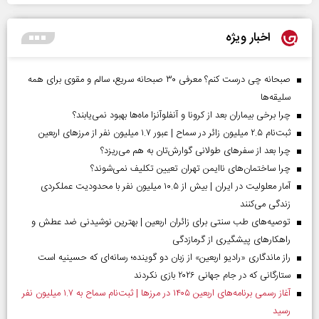
اخبار ویژه
صبحانه چی درست کنم؟ معرفی ۳۰ صبحانه سریع، سالم و مقوی برای همه
سلیقه‌ها
چرا برخی بیماران بعد از کرونا و آنفلوآنزا ماه‌ها بهبود نمی‌یابند؟
ثبت‌نام ۲.۵ میلیون زائر در سماح | عبور ۱.۷ میلیون نفر از مرز‌های اربعین
چرا بعد از سفرهای طولانی گوارش‌تان به هم می‌ریزد؟
چرا ساختمان‌های ناایمن تهران تعیین تکلیف نمی‌شوند؟
آمار معلولیت در ایران | بیش از ۱۰.۵ میلیون نفر با محدودیت عملکردی
زندگی می‌کنند
توصیه‌های طب سنتی برای زائران اربعین | بهترین نوشیدنی ضد عطش و
راهکارهای پیشگیری از گرمازدگی
راز ماندگاری «رادیو اربعین» از زبان دو گوینده؛ رسانه‌ای که حسینیه است
ستارگانی که در جام جهانی ۲۰۲۶ بازی نکردند
آغاز رسمی برنامه‌های اربعین ۱۴۰۵ در مرز‌ها | ثبت‌نام سماح به ۱.۷ میلیون نفر
رسید