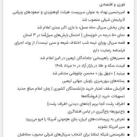
فوری و اقتصادی
امیرحسین بهداد به عنوان سرپرست هیئت کوهنوردی و صعودهای ورزشی
آذربایجان شرقی منصوب شد
زمان پخش سریال «ماه عسل» با بازی اکبر عبدی اعلام شد
دمای ۵۰ درجه در خوزستان | احتمال بارش‌های سیل‌آسا در ۳ استان
قصه سریال رویای نیمه شب اختلاف شیعه و سنی نیست/ از روند اجرای
فیلمنامه رضایت دارم
مسیر‌های راهپیمایی جاماندگان اربعین در البرز اعلام شد
قیمت سکه و طلا در بازار آزاد در ۱۰ مرداد ۱۴۰۵
ببینید | «چهل روز » محسن چاووشی منتشر شد
رسانه‌های برون‌مرزی راویان جهانی اربعین
افزایش سقف اعتبار خرید بازنشستگان کشوری | زمان اعلام مبلغ جدید
تسهیلات خرید از فروشگاه‌ها
اطراف رشت کجا بریم (جاهای دیدنی اطراف رشت)
باج‌نیوزها؛ باج‌گیری در لباس افشاگری
تعرض به زیرساخت‌های ایران، بنای هژمونی آمریکا را فرو می‌ریزد
سپر آمریکا نشوید
نظرسنجی شبکه تماشا برای انتخاب سریال‌های شرقی محبوب مخاطبان