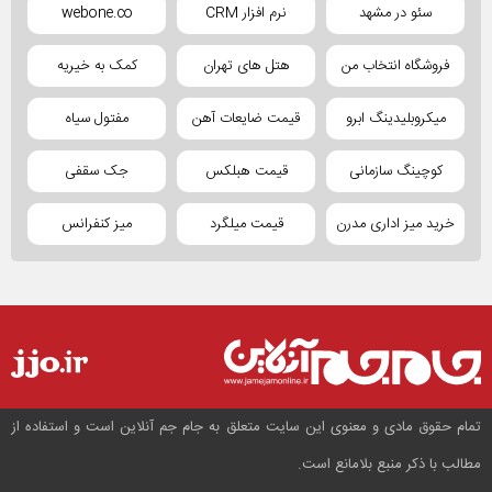
سئو در مشهد
نرم افزار CRM
webone.co
فروشگاه انتخاب من
هتل های تهران
کمک به خیریه
میکروبلیدینگ ابرو
قیمت ضایعات آهن
مفتول سیاه
کوچینگ سازمانی
قیمت هبلکس
جک سقفی
خرید میز اداری مدرن
قیمت میلگرد
میز کنفرانس
تمام حقوق مادی و معنوی این سایت متعلق به جام جم آنلاین است و استفاده از
مطالب با ذکر منبع بلامانع است.