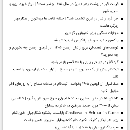
قیمت قبر در بهشت زهرا (س) در سال ۱۴۰۵ چقدر است؟ | نرخ خرید، رزرو و
احیای قبور
چرا گرد و غبار در ایران تشدید شد؟ | حقابه تالاب‌ها مهم‌ترین راهکار مهار
ریزگردهاست
مجازات سنگین برای آدم‌ربایان گوش‌بر
واکسن جدید سرطان پانکراس امیدبخش شد
توصیه‌های تغذیه‌ای برای زائران اربعین ۱۴۰۵ | در گرمای اربعین چه بخوریم و
چه نخوریم؟
گره قتل در دی‌جی پارتی با ۵۰ قسم باز می‌شود
ثبت‌نام بیش از یک میلیون نفر در سماح | زائران «همیار اربعین» را نصب
کنند
متقاضیان ارز اربعین ۱۴۰۵ بخوانند | ثبت‌نام در سامانه سماح را به روز‌های آخر
موکول نکنید
کاهش ۲۵ درصدی بستری مجدد با اجرای طرح «پرستار پیگیر» | شناسایی
بیش از ۳۰۰۰ مورد جدید سرطان در خانواده بیماران
Castlevania: Belmont’s Curse؛ بازگشت باشکوه شکارچیان خون‌آشام
روی هر لینکی کلیک نکنید، دام کلاهبرداران سایبری همین‌جاست
سرمایه‌گذاری برای رفاه؛ هزینه یا آینده‌سازی؟