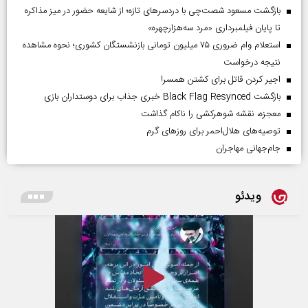
بازگشت مسعود شصت‌چی با دردسر‌های تازه؛ از شایعه حضور در میز مذاکره
تا پایان فیلمبرداری «مرد سه‌هزارچهره»
استعلام وام ضروری ۷۵ میلیون تومانی بازنشستگان کشوری؛ نحوه مشاهده
نتیجه درخواست
اجیر کردن قاتل برای کشتن همسر!
بازگشت Black Flag Resynced خبری جذاب برای دوستداران بازی
معجزه، نقشه شوهرکشی را ناکام گذاشت
توصیه‌های هلال‌احمر برای روز‌های گرم
جام‌جهانی مهاجران
ویدئو