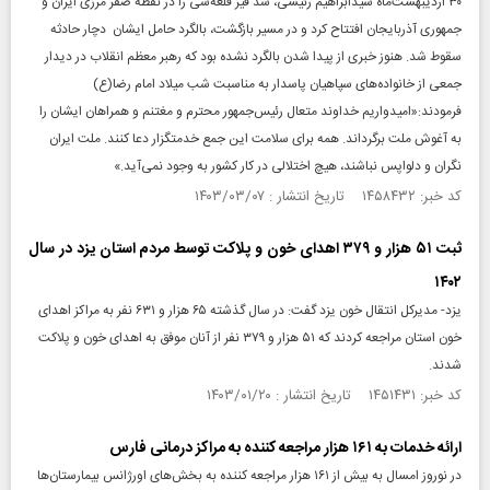
۳۰ اردیبهشت‌ماه سیدابراهیم رئیسی، سد قیز قلعه‌سی را در نقطه صفر مرزی ایران و
جمهوری آذربایجان افتتاح کرد و در مسیر بازگشت، بالگرد حامل ایشان دچار حادثه
سقوط شد. هنوز خبری از پیدا شدن بالگرد نشده بود که رهبر معظم انقلاب در دیدار
جمعی از خانواده‌های سپاهیان پاسدار به مناسبت شب میلاد امام رضا(ع)
فرمودند:«امیدواریم خداوند متعال رئیس‌جمهور محترم و مغتنم و همراهان ایشان را
به آغوش ملت برگرداند. همه برای سلامت این جمع خدمتگزار دعا کنند. ملت ایران
نگران و دلواپس نباشند، هیچ اختلالی در کار کشور به وجود نمی‌آید.»
کد خبر: ۱۴۵۸۴۳۲ تاریخ انتشار : ۱۴۰۳/۰۳/۰۷
ثبت ۵۱ هزار و ۳۷۹ اهدای خون و پلاکت توسط مردم استان یزد در سال
۱۴۰۲
یزد- مدیرکل انتقال خون یزد گفت: در سال گذشته ۶۵ هزار و ۶۳۱ نفر به مراکز اهدای
خون استان مراجعه کردند که ۵۱ هزار و ۳۷۹ نفر از آنان موفق به اهدای خون و پلاکت
شدند.
کد خبر: ۱۴۵۱۴۳۱ تاریخ انتشار : ۱۴۰۳/۰۱/۲۰
ارائه خدمات به ۱۶۱ هزار مراجعه کننده به مراکز درمانی فارس
در نوروز امسال به بیش از ۱۶۱ هزار مراجعه کننده به بخش‌های اورژانس بیمارستان‌ها