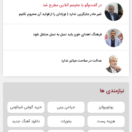
در گفت‌و‌گو با جام‌جم آنلاین مطرح شد
شیر مادر جایگزین ندارد | نوزادان را از فواید آن محروم نکنیم
فرهنگ اهدای خون باید نسل به نسل منتقل شود
عدالت در سلامت میانبر ندارد
نیازمندی ها
یوتوبروکرز
جراحی بینی
خرید گوشی شیائومی
هزینه پست
بخورات
دانلود آهنگ جدید