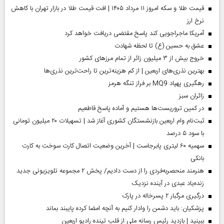
قیمت طلا و سکه امروز ۱۱ مرداد ۱۴۰۵ | افت قیمت طلا در بازار تهران با کاهش
نرخ ارز
آمریکا ماجراجویی کند پاسخ مقتضی دریافت خواهد کرد
عشق به حسین (ع) تا لحظه شهادت
خروج بیش از ۳ میلیون زائر از تمام مرز‌های کشور
بهترین نذری‌های اربعین | از کم هزینه‌ترین تا راحت‌ترین نذری‌ها
رهگیری پهپاد MQ9 بر فراز تنگه هرمز
‌زائران سبز
در کمین تروریست‌ها هستیم و آماده پاسخ قاطعیم
ثبت‌نام وام اربعین بازنشستگان کشوری آغاز شد | تسهیلات ۲۰ میلیون تومانی
با سود ۵ درصد
سهمیه ۶۰ لیتری پابرجاست | آخرین وضعیت اتصال کارت سوخت به کارت
بانکی
هنرمند منحصر‌به‌فردی را از دست دادیم/ پخش ۲ مجموعه تلویزیونی جدید
زنده‌یاد عبدی در آینده نزدیک
درگیری مرگبار ۲ پسرخاله در پارک
پزشکیان: باید دشمن را وادار کنیم به آنچه امضا کرده پایبند بماند
ببینید | بازدید رئیس رسانه ملی از قلب تپنده رادیو اربعین