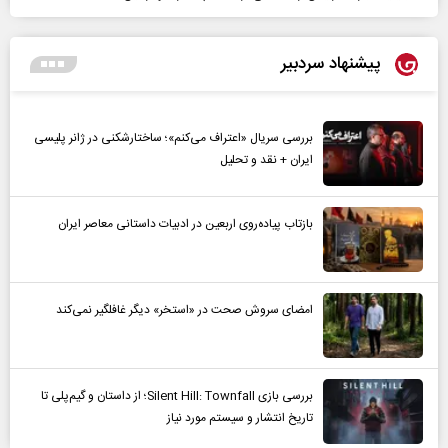
پیشنهاد سردبیر
بررسی سریال «اعتراف می‌کنم»؛ ساختارشکنی در ژانر پلیسی
ایران + نقد و تحلیل
بازتاب پیاده‌روی اربعین در ادبیات داستانی معاصر ایران
امضای سروش صحت در «استخر» دیگر غافلگیر نمی‌کند
بررسی بازی Silent Hill: Townfall؛ از داستان و گیم‌پلی تا
تاریخ انتشار و سیستم مورد نیاز