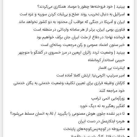
ببینید | خود فروخته‌ها چطور با موساد همکاری می‌کردند؟
اسرائیل به دنبال تخریب روند صلح و بی‌ثبات کردن سوریه و غزه است
ایران و آمریکا در جنگی که عواقب آن محدود به دو کشور نخواهد ماند
فناوری بومی ایران، برتر از هر سامانه وارداتی در منطقه است
فرمانده نهاجا: در دفاع از ملت ایران جان برکف خواهیم بود
خبر ستون اعتماد عمومی و رکن مرجعیت رسانه‌ای است
ببینید | وضعیت تردد زائران اربعین در مرز خسروی در گفتگو با منوچهر
حبیبی استاندار کرمانشاه
اینترنت بی افسار
امیر سرتیپ اکرمی‌نیا: ارتش کاملا آماده است
کارکنان وظیفه فراری برای تعیین تکلیف وضعیت خدمتی به یگان خدمتی
خود مراجعه کنند
زورآزمایی اتمی ترامپ
کفگیر رهگیر به ته دیگ خورد
تا دیر نشده جلوی هوش مصنوعی را بگیرید / AI به انسان مسلط می‌شود؟
هرمز؛ ابتکارعمل در دست ایران
مشروطه در کوچه‌پس‌کوچه‌های پایتخت
بازداشت قاتل کارگر باربری در باغ‌ویلا