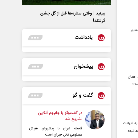
ببینید | وقتی ستاره‌ها قبل از گل جشن
گرفتند!
نظور
یادداشت
پیشخوان
. همان
تاد
گفت و گو
در گفت‌و‌گو با جام‌جم آنلاین
تشریح شد
 به شهادت
فاصله ایران با پیشرو‌ان هوش
‌ها تبعه
مصنوعی قابل جبران است