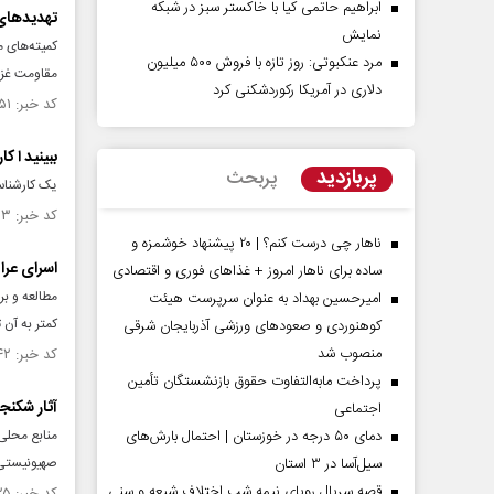
ابراهیم حاتمی کیا با خاکستر سبز در شبکه
تهدیدهای 
نمایش
کمیته‌های 
مرد عنکبوتی: روز تازه با فروش ۵۰۰ میلیون
مقاومت غزه 
دلاری در آمریکا رکوردشکنی کرد
کد خبر: ۱۴۸۴۰۵۱ تاریخ انتشار : ۱۴۰۳/۰۹/۱۳
ببینید ا ک
پربازدید
پربحث
یک کارشناس 
کد خبر: ۱۴۸۲۷۳۳ تاریخ انتشار : ۱۴۰۳/۰۹/۰۴
ناهار چی درست کنم؟ | ۲۰ پیشنهاد خوشمزه و
اسرای عرا
ساده برای ناهار امروز + غذاهای فوری و اقتصادی
مطالعه و بر
امیرحسین بهداد به عنوان سرپرست هیئت
کمتر به آن 
کوهنوردی و صعودهای ورزشی آذربایجان شرقی
منصوب شد
کد خبر: ۱۴۷۴۳۴۲ تاریخ انتشار : ۱۴۰۳/۰۷/۰۸
پرداخت مابه‌التفاوت حقوق بازنشستگان تأمین
آثار شکنج
اجتماعی
دمای ۵۰ درجه در خوزستان | احتمال بارش‌های
منابع محلی 
سیل‌آسا در ۳ استان
صهیونیستی،
قصه سریال رویای نیمه شب اختلاف شیعه و سنی