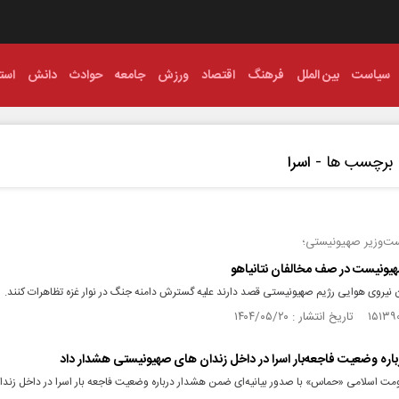
سیاست
بین الملل
فرهنگ
اقتصاد
ورزش
جامعه
حوادث
دانش
استا
برچسب ها -
اسرا
ت‌وزیر صهیونیستی؛
هیونیست در صف مخالفان نتانیاهو
ن نیروی هوایی رژیم صهیونیستی قصد دارند علیه گسترش دامنه جنگ در نوار غزه تظاهرات کنند.
ره وضعیت فاجعه‌بار اسرا در داخل زندان‌ های صهیونیستی هشدار داد
ت اسلامی «حماس» با صدور بیانیه‌ای ضمن هشدار درباره وضعیت فاجعه بار اسرا در داخل زندا