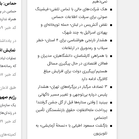
نمی‌دهیم
حماس: باج
هک شرکت‌های مالی با تماس تلفنی؛ فیشینگ
حماس در بیا
صوتی برای سرقت اطلاعات حساس
همراه ندارد.
نقض آتش‌بس در لبنان؛ حمله توپخانه‌ای و
کد خبر: ۱۴۹۶۳۵۹ تاریخ انتشار : ۱۴۰۳/۱۲/۲۰
پهپادی اسرائیل به چند شهرک
هشدار نارنجی هواشناسی برای ۴ استان؛ خطر
در یادداش
سیلاب و رعدوبرق در ارتفاعات
نمایش اق
با همراهی کارشناسان، دانشگاهیان، مدیران و
عملیات تباد
فعالان اقتصادی در حال پیگیری مسائل
که رسانه‌ها
هستیم/پیگیری دولت برای افزایش مبلغ
کد خبر: ۱۴۹۳۸۵۷ تاریخ انتشار : ۱۴۰۳/۱۱/۲۸
کالابرگ ادامه دارد
۳ تصادف مرگبار در بزرگراه‌های تهران؛ هشدار
طبق اذعان
پلیس درباره بی‌توجهی و تغییر مسیر ناگهانی
رژیم صهیو
ببینید | وقتی ستاره‌ها قبل از گل جشن گرفتند!
یک سازمان 
پرداخت مابه‌التفاوت حقوق بازنشستگان تأمین
در زندان‌ها
اجتماعی
کد خبر: ۱۴۸۶۲۹۹ تاریخ انتشار : ۱۴۰۳/۰۹/۳۰
بازگشت مسعود اطیابی با «نسخهٔ آزمایشی» به
تلویزیون
کمیته‌های