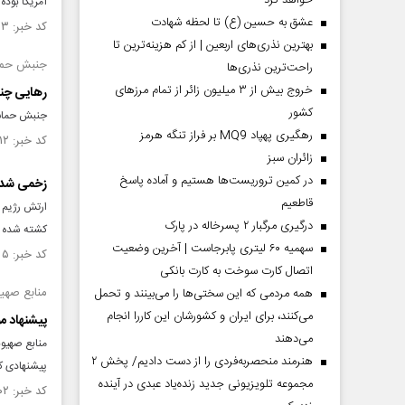
خواهد کرد
آمریکا بوده 
عشق به حسین (ع) تا لحظه شهادت
کد خبر: ۱۴۶۰۲۹۳ تاریخ انتشار : ۱۴۰۳/۰۳/۲۰
بهترین نذری‌های اربعین | از کم هزینه‌ترین تا
جنبش حم
راحت‌ترین نذری‌ها
خروج بیش از ۳ میلیون زائر از تمام مرز‌های
رهایی چند
کشور
جنبش حماس 
رهگیری پهپاد MQ9 بر فراز تنگه هرمز
کد خبر: ۱۴۶۰۱۱۲ تاریخ انتشار : ۱۴۰۳/۰۳/۱۹
‌زائران سبز
در کمین تروریست‌ها هستیم و آماده پاسخ
زخمی شدن ه
قاطعیم
ارتش رژیم 
درگیری مرگبار ۲ پسرخاله در پارک
کشته شده این رژیم 
سهمیه ۶۰ لیتری پابرجاست | آخرین وضعیت
کد خبر: ۱۴۵۸۰۵۵ تاریخ انتشار : ۱۴۰۳/۰۳/۰۴
اتصال کارت سوخت به کارت بانکی
منابع صهی
همه مردمی که این سختی‌ها را می‌بینند و تحمل
می‌کنند، برای ایران و کشورشان این کاررا انجام
پیشنهاد م
می‌دهند
منابع صهیو
هنرمند منحصر‌به‌فردی را از دست دادیم/ پخش ۲
پیشنهادی که
مجموعه تلویزیونی جدید زنده‌یاد عبدی در آینده
کد خبر: ۱۴۵۵۵۰۲ تاریخ انتشار : ۱۴۰۳/۰۲/۱۷