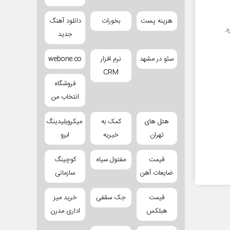
هزینه پست
بخورات
دانلود آهنگ
د.
جدید
سئو در مشهد
نرم افزار
webone.co
CRM
فروشگاه
انتخاب من
هتل های
کمک به
میکروبلیدینگ
تهران
خیریه
ابرو
قیمت
مفتول سیاه
کوچینگ
ضایعات آهن
سازمانی
قیمت
جک سقفی
خرید میز
هبلکس
اداری مدرن