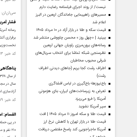
کد خبر: ۱۴۷۲۶۲۵ تاریخ انتشار : ۱۴۰۳/۰۶/۲۴
نیست/ از روند اجرای فیلمنامه رضایت دارم
سی‌ان‌ان:
مسیر‌های راهپیمایی جاماندگان اربعین در البرز
فشار آمری
اعلام شد
قیمت سکه و طلا در بازار آزاد در ۱۰ مرداد ۱۴۰۵
رسانه آمری
ببینید | «چهل روز » محسن چاووشی منتشر شد
برقراری آتش
رسانه‌های برون‌مرزی راویان جهانی اربعین
نخست‌وزیر 
نظرسنجی شبکه تماشا برای انتخاب سریال‌های
کد خبر: ۱۴۷۱۶۰۳ تاریخ انتشار : ۱۴۰۳/۰۶/۱۷
شرقی محبوب مخاطبان
اطراف رشت کجا بریم (جاهای دیدنی اطراف
پناهگاهی 
رشت)
باج‌نیوزها؛ باج‌گیری در لباس افشاگری
سال در مجل
تعرض به زیرساخت‌های ایران، بنای هژمونی
آزادسازی اس
آمریکا را فرو می‌ریزد
کد خبر: ۱۴۶۸۸۱۹ تاریخ انتشار : ۱۴۰۳/۰۵/۲۴
سپر آمریکا نشوید
قیمت طلا و سکه امروز ۱۱ مرداد ۱۴۰۵ | افت
القسام: ا
قیمت طلا در بازار تهران با کاهش نرخ ارز
در پی حمله 
آمریکا ماجراجویی کند پاسخ مقتضی دریافت