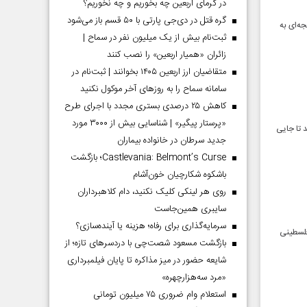
در گرمای اربعین چه بخوریم و چه نخوریم؟
گره قتل در دی‌جی پارتی با ۵۰ قسم باز می‌شود
ه‌ای به
ثبت‌نام بیش از یک میلیون نفر در سماح |
زائران «همیار اربعین» را نصب کنند
متقاضیان ارز اربعین ۱۴۰۵ بخوانند | ثبت‌نام در
سامانه سماح را به روز‌های آخر موکول نکنید
کاهش ۲۵ درصدی بستری مجدد با اجرای طرح
«پرستار پیگیر» | شناسایی بیش از ۳۰۰۰ مورد
 تا جایی
جدید سرطان در خانواده بیماران
Castlevania: Belmont’s Curse؛ بازگشت
باشکوه شکارچیان خون‌آشام
روی هر لینکی کلیک نکنید، دام کلاهبرداران
سایبری همین‌جاست
سرمایه‌گذاری برای رفاه؛ هزینه یا آینده‌سازی؟
فلسطینی
بازگشت مسعود شصت‌چی با دردسر‌های تازه؛ از
شایعه حضور در میز مذاکره تا پایان فیلمبرداری
«مرد سه‌هزارچهره»
استعلام وام ضروری ۷۵ میلیون تومانی