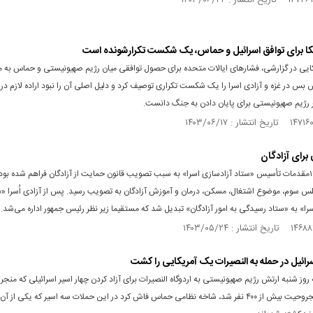
کا برای توافق اسرائیل و حماس، یک شکست تکرارشونده است
کایی در گزارشی، فشارهای ایالات متحده برای حصول توافقی میان رژیم صهیونیستی و حماس به م
‌ بس در غزه و آزادی اسرا را یک شکست تکراری توصیف کرد و دلیل اصلی آن را نبود اراده لازم در
رژیم صهیونیستی برای پایان دادن به جنگ دانست.
برای آزادگان
از سال ۱۳۶۸مقدمات تأسیس «ستاد آزادسازی اسرا» به سبب تصویب قانون حمایت از آزادگان فراهم شده بود
س سوم، موضوع اشتغال، مسکن، درمان و آموزش آزادگان به تصویب رسید. پس از آزادی اُسرا «س
را» به «ستاد رسیدگی به امور آزادگان» تبدیل شد که مستقیما زیر نظر رئیس جمهور اداره می‌شد.
سرائیل در حمله به النصیرات یک آمریکایی را کشت
روز شنبه ارتش رژیم صهیونیستی به اردوگاه النصیرات برای آزاد کردن چهار اسیر اسرائیلی که منجر
۲۱۰ نفر و مجروحیت بیش از ۴۰۰ نفر شد، شاخه نظامی حماس فاش کرد در این حملات سه اسیر که یکی از آن