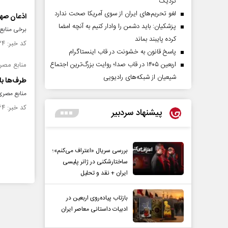
نزدیک
لغو تحریم‌های ایران از سوی آمریکا صحت ندارد
اذعان صهی
پزشکیان: باید دشمن را وادار کنیم به آنچه امضا
برخی منابع 
کرده پایبند بماند
کد خبر: ۱۴۵۰۲۳۴ تاریخ انتشار : ۱۴۰۳/۰۱/۰۸
پاسخ قانون به خشونت در قاب اینستاگرام
اربعین ۱۴۰۵ در قاب صدا؛ روایت بزرگ‌ترین اجتماع
منابع مصر
شیعیان از شبکه‌های رادیویی
طرف‌ها با
منابع مصری 
کد خبر: ۱۴۴۷۴۶۴ تاریخ انتشار : ۱۴۰۲/۱۲/۱۲
پیشنهاد سردبیر
بررسی سریال «اعتراف می‌کنم»؛
ساختارشکنی در ژانر پلیسی
ایران + نقد و تحلیل
بازتاب پیاده‌روی اربعین در
ادبیات داستانی معاصر ایران