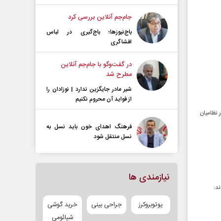
جام‌جم آنلاین بررسی کرد
باج‌نیوزها؛ باج‌گیری در لباس
افشاگری
در گفت‌و‌گو با جام‌جم آنلاین
مطرح شد
شیر مادر جایگزین ندارد | نوزادان را
از فواید آن محروم نکنیم
 نظامیان
فرهنگ اهدای خون باید نسل به
نسل منتقل شود
نیازمندی ها
د:
یوتوبروکرز
جراحی بینی
خرید گوشی
شیائومی