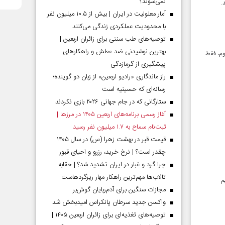
نمی‌شوند؟
.
آمار معلولیت در ایران | بیش از ۱۰.۵ میلیون نفر
با محدودیت عملکردی زندگی می‌کنند
توصیه‌های طب سنتی برای زائران اربعین |
بهترین نوشیدنی ضد عطش و راهکارهای
وم، فقط
پیشگیری از گرمازدگی
راز ماندگاری «رادیو اربعین» از زبان دو گوینده؛
رسانه‌ای که حسینیه است
ستارگانی که در جام جهانی ۲۰۲۶ بازی نکردند
آغاز رسمی برنامه‌های اربعین ۱۴۰۵ در مرز‌ها |
ثبت‌نام سماح به ۱.۷ میلیون نفر رسید
قیمت قبر در بهشت زهرا (س) در سال ۱۴۰۵
چقدر است؟ | نرخ خرید، رزرو و احیای قبور
چرا گرد و غبار در ایران تشدید شد؟ | حقابه
تالاب‌ها مهم‌ترین راهکار مهار ریزگردهاست
م
مجازات سنگین برای آدم‌ربایان گوش‌بر
واکسن جدید سرطان پانکراس امیدبخش شد
توصیه‌های تغذیه‌ای برای زائران اربعین ۱۴۰۵ |