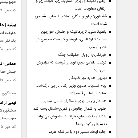
اربعین مدرسه‌ای برای انسان‌سازی، خودسازی و
صهیونیستی ا
ارتقای معنویت است
کد خبر: ۱۵۱۲۴۲۴ تاریخ انتشار : ۱۴۰۴/۰۵/۰۸
قشقاوی: چارچوب کلی تفاهم با عمان مشخص
شده است
ببینید | ح
پنطیکاستی، کاریزماتیک و جنبش حواریون
حقیقت اصرار
جدید: تبارشناسی، باور‌ها و کاربست سیاسی در
یک نفر است 
عصر ترامپ
کد خبر: ۱۵۰۴۶۴۸ تاریخ انتشار : ۱۴۰۴/۰۳/۰۳
خبرنگاران؛ راویان حقیقت جنگ
ترکیب طلایی برنج، لوبیا و گوشت که فراموش
حماس: تشد
نمی‌شود
جنبش حماس 
بهترین هدیه روز خبرنگار
کد خبر: ۱۴۹۹۳۶۱ تاریخ انتشار : ۱۴۰۴/۰۱/۲۴
پیام تسلیت معاون وزیر ارشاد در پی درگذشت
استاد ابوالقاسم قاسم‌زاده
سخنگوی ش
هشدار پلیس برای مسافران شمال؛ مسیر
نیمی از ا
جنوب به شمال چالوس و تهران–شمال بسته شد
سخنگوی شاخ
هشدار متخصصان؛ هپاتیت خاموش می‌تواند
صهیونیستی
به سرطان کبد برسد!
کد خبر: ۱۴۹۸۰۹۵ تاریخ انتشار : ۱۴۰۴/۰۱/۱۵
اجازه ایجاد مسیر دوم را در تنگه هرمز