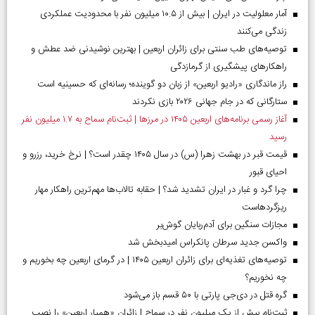
آمار معلولیت در ایران | بیش از ۱۰.۵ میلیون نفر با محدودیت عملکردی
زندگی می‌کنند
توصیه‌های طب سنتی برای زائران اربعین | بهترین نوشیدنی ضد عطش و
راهکارهای پیشگیری از گرمازدگی
راز ماندگاری «رادیو اربعین» از زبان دو گوینده؛ رسانه‌ای که حسینیه است
ستارگانی که در جام جهانی ۲۰۲۶ بازی نکردند
آغاز رسمی برنامه‌های اربعین ۱۴۰۵ در مرز‌ها | ثبت‌نام سماح به ۱.۷ میلیون نفر
رسید
قیمت قبر در بهشت زهرا (س) در سال ۱۴۰۵ چقدر است؟ | نرخ خرید، رزرو و
احیای قبور
چرا گرد و غبار در ایران تشدید شد؟ | حقابه تالاب‌ها مهم‌ترین راهکار مهار
ریزگردهاست
مجازات سنگین برای آدم‌ربایان گوش‌بر
واکسن جدید سرطان پانکراس امیدبخش شد
توصیه‌های تغذیه‌ای برای زائران اربعین ۱۴۰۵ | در گرمای اربعین چه بخوریم و
چه نخوریم؟
گره قتل در دی‌جی پارتی با ۵۰ قسم باز می‌شود
ثبت‌نام بیش از یک میلیون نفر در سماح | زائران «همیار اربعین» را نصب