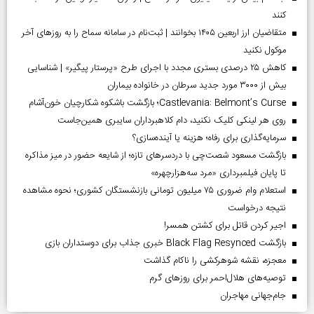
کنند
متقاضیان ارز اربعین ۱۴۰۵ بخوانند | ثبت‌نام در سامانه سماح را به روز‌های آخر
موکول نکنید
کاهش ۲۵ درصدی بستری مجدد با اجرای طرح «پرستار پیگیر» | شناسایی
بیش از ۳۰۰۰ مورد جدید سرطان در خانواده بیماران
Castlevania: Belmont’s Curse؛ بازگشت باشکوه شکارچیان خون‌آشام
روی هر لینکی کلیک نکنید، دام کلاهبرداران سایبری همین‌جاست
سرمایه‌گذاری برای رفاه؛ هزینه یا آینده‌سازی؟
بازگشت مسعود شصت‌چی با دردسر‌های تازه؛ از شایعه حضور در میز مذاکره
تا پایان فیلمبرداری «مرد سه‌هزارچهره»
استعلام وام ضروری ۷۵ میلیون تومانی بازنشستگان کشوری؛ نحوه مشاهده
نتیجه درخواست
اجیر کردن قاتل برای کشتن همسر!
بازگشت Black Flag Resynced خبری جذاب برای دوستداران بازی
معجزه، نقشه شوهرکشی را ناکام گذاشت
توصیه‌های هلال‌احمر برای روز‌های گرم
جام‌جهانی مهاجران