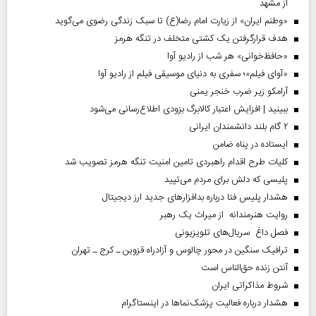
از مشهد
«وطنم ایران» از زیارت امام رضا(ع) تا سبک زندگی رضوی می‌گوید
هدف قرارگرفتن یک کشتی متخلف در تنگه هرمز
«حافظ‌خوانی» هر شب از رادیو آوا
«آوای فیلم»؛ سفری به دنیای موسیقی فیلم از رادیو آوا
آرامکو زیر ضرب خنجر یمنی
ببینید | افزایش اعتبار کالابرگ بزودی اطلاع‌رسانی می‌شود
۲ گام بلند دانشمندان ایرانی
ایستاده در پناه ضامن
کلیات طرح اقدام راهبردی تامین امنیت تنگه هرمز تصویب شد
پلیسی که دلش برای مردم می‌تپید
هشدار پلیس فتا درباره بدافزار‌های جدید ارز دیجیتال
روایت هنرمندانه از میراث یک رهبر
فصل داغ سریال‌های تلویزیونی
ترافیک سنگین در محور چالوس و آزادراه قزوین ـ کرج ـ تهران
آنتن زنده حق‌الناس است
شروط مذاکراتی ایران
هشدار درباره فعالیت پزشک‌نما‌ها در اینستاگرام