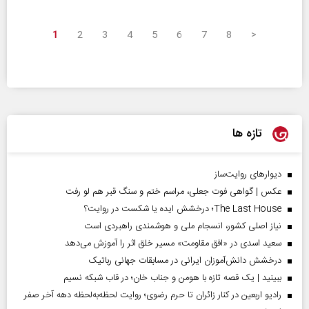
1
2
3
4
5
6
7
8
>
تازه ها
دیوارهای روایت‌ساز
عکس | گواهی فوت جعلی، مراسم ختم و سنگ قبر هم لو رفت
The Last House؛ درخشش ایده یا شکست در روایت؟
نیاز اصلی کشور، انسجام ملی و هوشمندی راهبردی است
سعید اسدی در «افق مقاومت» مسیر خلق اثر را آموزش می‌دهد
درخشش دانش‌آموزان ایرانی در مسابقات جهانی رباتیک
ببینید | یک قصه تازه با هومن و جناب‌ خان؛ در قاب شبکه نسیم
رادیو اربعین در کنار زائران تا حرم رضوی؛ روایت لحظه‌به‌لحظه دهه آخر صفر