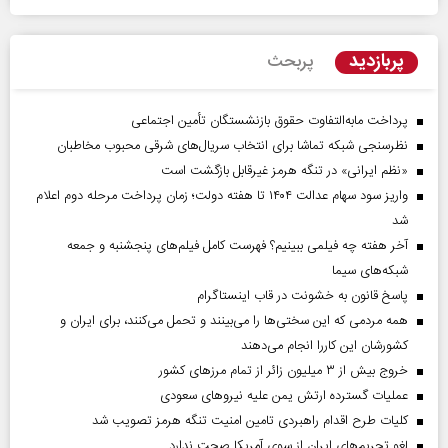
پربازدید
پربحث
پرداخت مابه‌التفاوت حقوق بازنشستگان تأمین اجتماعی
نظرسنجی شبکه تماشا برای انتخاب سریال‌های شرقی محبوب مخاطبان
«نظم ایرانی» در تنگه هرمز غیرقابل بازگشت است
واریز سود سهام عدالت ۱۴۰۴ تا هفته دولت؛ زمان پرداخت مرحله دوم اعلام
شد
آخر هفته چه فیلمی ببینیم؟ فهرست کامل فیلم‌های پنجشنبه و جمعه
شبکه‌های سیما
پاسخ قانون به خشونت در قاب اینستاگرام
همه مردمی که این سختی‌ها را می‌بینند و تحمل می‌کنند، برای ایران و
کشورشان این کاررا انجام می‌دهند
خروج بیش از ۳ میلیون زائر از تمام مرز‌های کشور
عملیات گسترده ارتش یمن علیه نیروهای سعودی
کلیات طرح اقدام راهبردی تامین امنیت تنگه هرمز تصویب شد
لغو تحریم‌های ایران از سوی آمریکا صحت ندارد