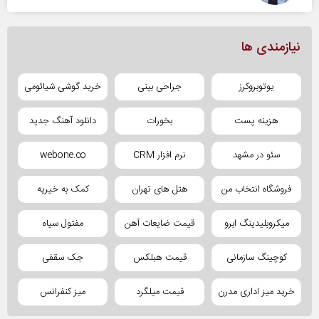
نیازمندی ها
یوتوبروکرز
جراحی بینی
خرید گوشی شیائومی
هزینه پست
بخورات
دانلود آهنگ جدید
سئو در مشهد
نرم افزار CRM
webone.co
فروشگاه انتخاب من
هتل های تهران
کمک به خیریه
میکروبلیدینگ ابرو
قیمت ضایعات آهن
مفتول سیاه
کوچینگ سازمانی
قیمت هبلکس
جک سقفی
خرید میز اداری مدرن
قیمت میلگرد
میز کنفرانس