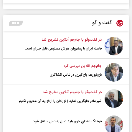
گفت و گو
در گفت‌و‌گو با جام‌جم آنلاین تشریح شد
فاصله ایران با پیشرو‌ان هوش مصنوعی قابل جبران است
جام‌جم آنلاین بررسی کرد
باج‌نیوزها؛ باج‌گیری در لباس افشاگری
در گفت‌و‌گو با جام‌جم آنلاین مطرح شد
شیر مادر جایگزین ندارد | نوزادان را از فواید آن محروم نکنیم
فرهنگ اهدای خون باید نسل به نسل منتقل شود