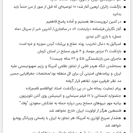
بازگشت زائران اربعین آغاز شد؛ ۱۰ توصیه‌ای که قبل از عبور از مرز حتماً باید
بدانید
در کمین تروریست‌ها هستیم و آماده پاسخ قاطعیم
آغاز نگارش فیلمنامه «پایتخت ۸» در سالجاری/ آخرین خبر از سریال «ماه
عسل» با بازی اکبر عبدی
اسرائیل به دنبال تخریب روند صلح و بی‌ثبات کردن سوریه و غزه است
بازداشت ۲۱ مزدور موساد و ۴ شرور مسلح در استان کرمان
ماجرای سن بازنشستگی ۵۵ و ۶۲ ساله چیست؟
بسته‌شدن تنگه هرمز ناشی از تجاوز نظامی آمریکا و رژیم صهیونیستی علیه
ایران و پیامد‌های امنیتی آن برای کل منطقه بود/مختصات جغرافیایی مسیر
مد نظر طرفین، مورد تفاهم قرار گرفته
پیام تسلیت رسانه ملی در پی درگذشت استاد ابوالقاسم قاسم‌زاده
جشنواره تابستانی با ۱۷ فیلم سینمایی و انیمیشن روی آنتن تلویزیون
بیانیه مهم نیروهای مسلح یمن درباره حمله به نفتکش سعودی "وفاء"
فلسطین هرگز از اولویت ایران خارج نخواهد شد
هشدار صریح کوثری به آمریکا؛ هر تجاوز به ایران با پاسخی ویرانگر روبه‌رو
خواهد شد