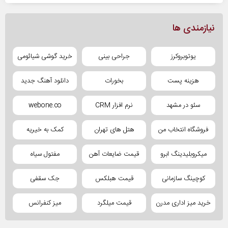
نیازمندی ها
یوتوبروکرز
جراحی بینی
خرید گوشی شیائومی
هزینه پست
بخورات
دانلود آهنگ جدید
سئو در مشهد
نرم افزار CRM
webone.co
فروشگاه انتخاب من
هتل های تهران
کمک به خیریه
میکروبلیدینگ ابرو
قیمت ضایعات آهن
مفتول سیاه
کوچینگ سازمانی
قیمت هبلکس
جک سقفی
خرید میز اداری مدرن
قیمت میلگرد
میز کنفرانس