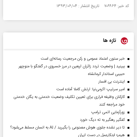
کد خبر: ۷۰۹۹۶۴ تاریخ انتشار : ۱۳۹۳/۰۶/۰۴
تازه ها
خبر ستون اعتماد عمومی و رکن مرجعیت رسانه‌ای است
ببینید | وضعیت تردد زائران اربعین در مرز خسروی در گفتگو با منوچهر
حبیبی استاندار کرمانشاه
اینترنت بی افسار
امیر سرتیپ اکرمی‌نیا: ارتش کاملا آماده است
کارکنان وظیفه فراری برای تعیین تکلیف وضعیت خدمتی به یگان خدمتی
خود مراجعه کنند
زورآزمایی اتمی ترامپ
کفگیر رهگیر به ته دیگ خورد
تا دیر نشده جلوی هوش مصنوعی را بگیرید / AI به انسان مسلط می‌شود؟
هرمز؛ ابتکارعمل در دست ایران