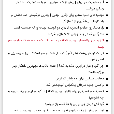
آمار معلولیت در ایران | بیش از ۱۰.۵ میلیون نفر با محدودیت عملکردی
زندگی می‌کنند
توصیه‌های طب سنتی برای زائران اربعین | بهترین نوشیدنی ضد عطش و
راهکارهای پیشگیری از گرمازدگی
راز ماندگاری «رادیو اربعین» از زبان دو گوینده؛ رسانه‌ای که حسینیه است
ستارگانی که در جام جهانی ۲۰۲۶ بازی نکردند
آغاز رسمی برنامه‌های اربعین ۱۴۰۵ در مرز‌ها | ثبت‌نام سماح به ۱.۷ میلیون نفر
رسید
قیمت قبر در بهشت زهرا (س) در سال ۱۴۰۵ چقدر است؟ | نرخ خرید، رزرو و
احیای قبور
چرا گرد و غبار در ایران تشدید شد؟ | حقابه تالاب‌ها مهم‌ترین راهکار مهار
ریزگردهاست
مجازات سنگین برای آدم‌ربایان گوش‌بر
واکسن جدید سرطان پانکراس امیدبخش شد
توصیه‌های تغذیه‌ای برای زائران اربعین ۱۴۰۵ | در گرمای اربعین چه بخوریم و
چه نخوریم؟
گره قتل در دی‌جی پارتی با ۵۰ قسم باز می‌شود
ثبت‌نام بیش از یک میلیون نفر در سماح | زائران «همیار اربعین» را نصب