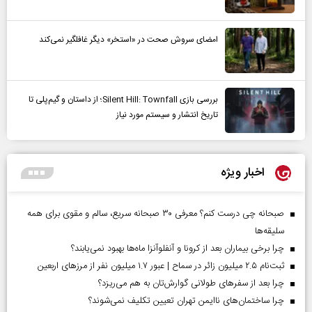
امضای سروش صحت در «استخر» دیگر غافلگیر نمی‌کند
بررسی بازی Silent Hill: Townfall؛ از داستان و گیم‌پلی تا
تاریخ انتشار و سیستم مورد نیاز
اخبار ویژه
صبحانه چی درست کنم؟ معرفی ۳۰ صبحانه سریع، سالم و مقوی برای همه
سلیقه‌ها
چرا برخی بیماران بعد از کرونا و آنفلوآنزا ماه‌ها بهبود نمی‌یابند؟
ثبت‌نام ۲.۵ میلیون زائر در سماح | عبور ۱.۷ میلیون نفر از مرز‌های اربعین
چرا بعد از سفرهای طولانی گوارش‌تان به هم می‌ریزد؟
چرا ساختمان‌های ناایمن تهران تعیین تکلیف نمی‌شوند؟