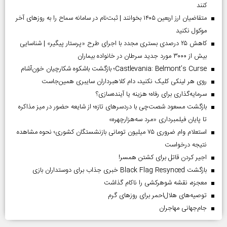
کنند
متقاضیان ارز اربعین ۱۴۰۵ بخوانند | ثبت‌نام در سامانه سماح را به روز‌های آخر
موکول نکنید
کاهش ۲۵ درصدی بستری مجدد با اجرای طرح «پرستار پیگیر» | شناسایی
بیش از ۳۰۰۰ مورد جدید سرطان در خانواده بیماران
Castlevania: Belmont’s Curse؛ بازگشت باشکوه شکارچیان خون‌آشام
روی هر لینکی کلیک نکنید، دام کلاهبرداران سایبری همین‌جاست
سرمایه‌گذاری برای رفاه؛ هزینه یا آینده‌سازی؟
بازگشت مسعود شصت‌چی با دردسر‌های تازه؛ از شایعه حضور در میز مذاکره
تا پایان فیلمبرداری «مرد سه‌هزارچهره»
استعلام وام ضروری ۷۵ میلیون تومانی بازنشستگان کشوری؛ نحوه مشاهده
نتیجه درخواست
اجیر کردن قاتل برای کشتن همسر!
بازگشت Black Flag Resynced خبری جذاب برای دوستداران بازی
معجزه، نقشه شوهرکشی را ناکام گذاشت
توصیه‌های هلال‌احمر برای روز‌های گرم
جام‌جهانی مهاجران