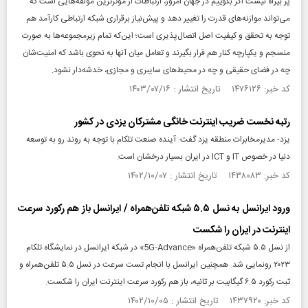
پر بیراه نیست اگر بگوییم در جهان امروز، ارتباطات از مؤثرترین مؤلفه‌هایی است که
می‌تواند موازنه‌های قدرت را تغییر دهد و پیش‌نیاز برقراری شبکه ارتباطی کارآمد هم
توجه به تحقق و کیفیت اصل اتصال‌پذیری است؛ این‌که تمام زیرمجموعه‌ها به صورت
منسجم و یکپارچه کنار هم قرار بگیرند و تعامل میان آنها به نحوی باشد که امنیت‌شان
چه در فضای حقیقی و چه در محیط‌های سایبری و مجازی، خدشه‌دار نشود.
کد خبر: ۱۴۷۶۱۲۶ تاریخ انتشار : ۱۴۰۳/۰۷/۱۶
رتبه نخست ضریب اینترنت خانگی مشترکان یزدی در کشور
یزد- مدیرمخابرات منطقه یزد گفت: آینده صنعت تلکام با توجه به روند رو به توسعه
دنیا در خصوص IT و ICT در ایران بسیار درخشان است.
کد خبر: ۱۴۳۸۰۸۳ تاریخ انتشار : ۱۴۰۲/۱۰/۰۷
ورود ایرانسل به نسل ۵.۵ شبکه تلفن‌همراه / ایرانسل باز هم رکورد سرعت
اینترنت در ایران را شکست
از نسل ۵.۵ شبکه تلفن‌همراه «5G-Advance» در شبکه ایرانسل در نمایشگاه تلکام
۲۰۲۳ رونمایی شد. همچنین ایرانسل با انجام تست سرعت در نسل ۵.۵ تلفن‌همراه و
ثبت رکورد ۶.۵ گیگابیت بر ثانیه، باز هم رکورد سرعت اینترنت ایران را شکست.
کد خبر: ۱۴۳۷۹۲۰ تاریخ انتشار : ۱۴۰۲/۱۰/۰۵