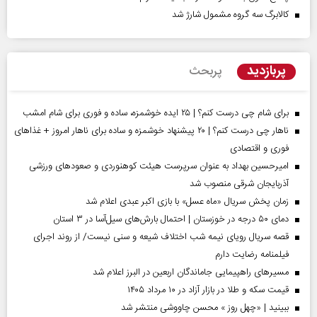
کالابرگ سه گروه مشمول شارژ شد
پربازدید
پربحث
برای شام چی درست کنم؟ | ۲۵ ایده خوشمزه، ساده و فوری برای شام امشب
ناهار چی درست کنم؟ | ۲۰ پیشنهاد خوشمزه و ساده برای ناهار امروز + غذاهای
فوری و اقتصادی
امیرحسین بهداد به عنوان سرپرست هیئت کوهنوردی و صعودهای ورزشی
آذربایجان شرقی منصوب شد
زمان پخش سریال «ماه عسل» با بازی اکبر عبدی اعلام شد
دمای ۵۰ درجه در خوزستان | احتمال بارش‌های سیل‌آسا در ۳ استان
قصه سریال رویای نیمه شب اختلاف شیعه و سنی نیست/ از روند اجرای
فیلمنامه رضایت دارم
مسیر‌های راهپیمایی جاماندگان اربعین در البرز اعلام شد
قیمت سکه و طلا در بازار آزاد در ۱۰ مرداد ۱۴۰۵
ببینید | «چهل روز » محسن چاووشی منتشر شد