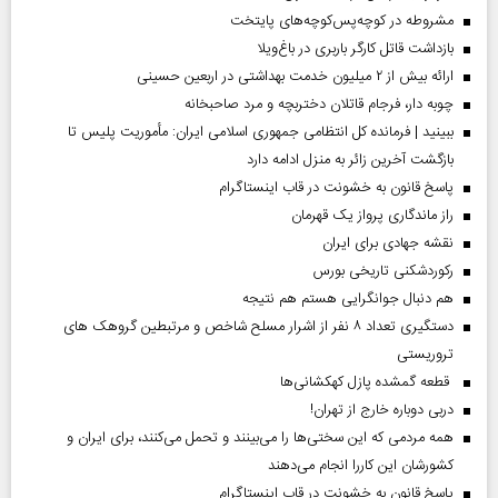
مشروطه در کوچه‌پس‌کوچه‌های پایتخت
بازداشت قاتل کارگر باربری در باغ‌ویلا
ارائه بیش از ۲ میلیون خدمت بهداشتی در اربعین حسینی
چوبه دار، فرجام قاتلان دختربچه و مرد صاحبخانه
ببینید | فرمانده کل انتظامی جمهوری اسلامی ایران­: مأموریت پلیس تا
بازگشت آخرین زائر به منزل ادامه دارد
پاسخ قانون به خشونت در قاب اینستاگرام
راز ماندگاری پرواز یک قهرمان
نقشه جهادی برای ایران
رکوردشکنی تاریخی بورس
هم دنبال جوانگرایی هستم هم نتیجه
دستگیری تعداد ۸ نفر از اشرار مسلح شاخص و مرتبطین گروهک های
تروریستی
قطعه گمشده پازل کهکشانی‌ها
دربی دوباره خارج از تهران!
همه مردمی که این سختی‌ها را می‌بینند و تحمل می‌کنند، برای ایران و
کشورشان این کاررا انجام می‌دهند
پاسخ قانون به خشونت در قاب اینستاگرام