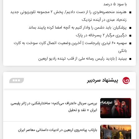
با سود ۵ درصد
هنرمند منحصر‌به‌فردی را از دست دادیم/ پخش ۲ مجموعه تلویزیونی جدید
زنده‌یاد عبدی در آینده نزدیک
پزشکیان: باید دشمن را وادار کنیم به آنچه امضا کرده پایبند بماند
درگیری مرگبار ۲ پسرخاله در پارک
سهمیه ۶۰ لیتری پابرجاست | آخرین وضعیت اتصال کارت سوخت به کارت
بانکی
ببینید | بازدید رئیس رسانه ملی از قلب تپنده رادیو اربعین
پیشنهاد سردبیر
بررسی سریال «اعتراف می‌کنم»؛ ساختارشکنی در ژانر پلیسی
ایران + نقد و تحلیل
بازتاب پیاده‌روی اربعین در ادبیات داستانی معاصر ایران