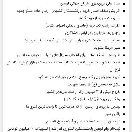
رسانه‌های برون‌مرزی راویان جهانی اربعین
افزایش سقف اعتبار خرید بازنشستگان کشوری | زمان اعلام مبلغ جدید
تسهیلات خرید از فروشگاه‌ها
اطراف رشت کجا بریم (جاهای دیدنی اطراف رشت)
باج‌نیوزها؛ باج‌گیری در لباس افشاگری
تعرض به زیرساخت‌های ایران، بنای هژمونی آمریکا را فرو می‌ریزد
سپر آمریکا نشوید
نظرسنجی شبکه تماشا برای انتخاب سریال‌های شرقی محبوب مخاطبان
قیمت طلا و سکه امروز ۱۱ مرداد ۱۴۰۵ | افت قیمت طلا در بازار تهران با کاهش
نرخ ارز
آمریکا ماجراجویی کند پاسخ مقتضی دریافت خواهد کرد
عشق به حسین (ع) تا لحظه شهادت
خروج بیش از ۳ میلیون زائر از تمام مرز‌های کشور
رهگیری پهپاد MQ9 بر فراز تنگه هرمز
بهترین نذری‌های اربعین | از کم هزینه‌ترین تا راحت‌ترین نذری‌ها
‌زائران سبز
در کمین تروریست‌ها هستیم و آماده پاسخ قاطعیم
ثبت‌نام وام اربعین بازنشستگان کشوری آغاز شد | تسهیلات ۲۰ میلیون تومانی