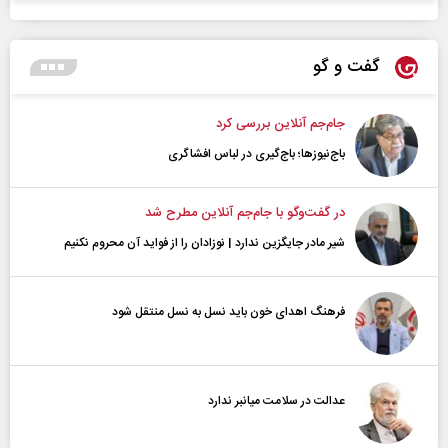
گفت و گو
جام‌جم آنلاین بررسی کرد
باج‌نیوزها؛ باج‌گیری در لباس افشاگری
در گفت‌و‌گو با جام‌جم آنلاین مطرح شد
شیر مادر جایگزین ندارد | نوزادان را از فواید آن محروم نکنیم
فرهنگ اهدای خون باید نسل به نسل منتقل شود
عدالت در سلامت میانبر ندارد