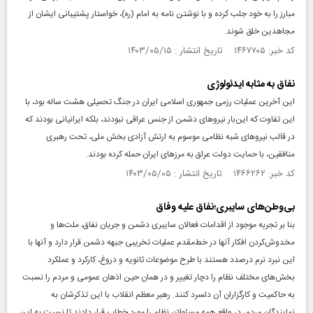
مبارز را به خود جلب کرده و با نوشتن نامه به امام (ره)، خواستار پشتیبانی ایشان از
مجاهدین خلق شوند.
کد خبر: ۱۴۶۷۷۰۵ تاریخ انتشار : ۱۴۰۳/۰۵/۱۵
نفاق به مثابه ایدئولوژی
این آخرین عملیات رزمی جمهوری اسلامی ایران در جنگ تحمیلی هشت ساله بود، با
این تفاوت که این‌بار نیروهای دشمن از جنس عراقی نبودند، بلکه ایرانیانی بودند که
در قالب نیروهای شبه نظامی موسوم به ارتش آزادی بخش ملی، تحت رهبری
منافقین، با حمایت دولت عراق به مرزهای ایران حمله کرده بودند.
کد خبر: ۱۴۶۶۲۶۲ تاریخ انتشار : ۱۴۰۳/۰۵/۰۵
بی‌وطن‌های سایبری؛نفاق علیه وفاق
بنا بر تجربه موجود از اقدامات فعالان سایبری دشمن و جریان نفاق، ملت‌ها و
مخدوش‌کردن افکار آنها در خط‌مقدم عملیات تخریبی جبهه دشمن قرار دارد و آنها با
این نبرد نرم درصدد هستند با طرح موضوعات ثانویه و دروغ، کارکرد و عملکرد
بخش‌های مختلف نظام را دچار تغییر و در همان حین اذهان عمومی و مردم را نسبت
به حاکمیت و کارگزاران آن دلسرد کنند. رهبر معظم انقلاب با این تذکرشان به
نمایندگان مردم، در واقع همه مسئولان نظام را مورد خطاب قرار دادند تا نسبت به این