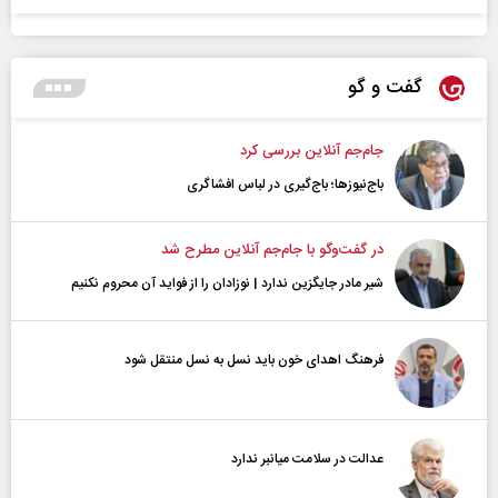
گفت و گو
جام‌جم آنلاین بررسی کرد
باج‌نیوزها؛ باج‌گیری در لباس افشاگری
در گفت‌و‌گو با جام‌جم آنلاین مطرح شد
شیر مادر جایگزین ندارد | نوزادان را از فواید آن محروم نکنیم
فرهنگ اهدای خون باید نسل به نسل منتقل شود
عدالت در سلامت میانبر ندارد