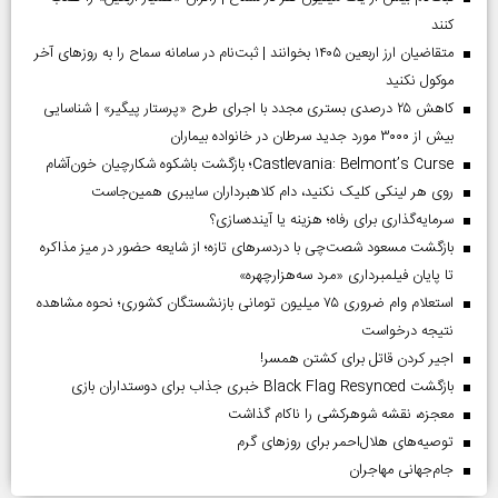
کنند
متقاضیان ارز اربعین ۱۴۰۵ بخوانند | ثبت‌نام در سامانه سماح را به روز‌های آخر
موکول نکنید
کاهش ۲۵ درصدی بستری مجدد با اجرای طرح «پرستار پیگیر» | شناسایی
بیش از ۳۰۰۰ مورد جدید سرطان در خانواده بیماران
Castlevania: Belmont’s Curse؛ بازگشت باشکوه شکارچیان خون‌آشام
روی هر لینکی کلیک نکنید، دام کلاهبرداران سایبری همین‌جاست
سرمایه‌گذاری برای رفاه؛ هزینه یا آینده‌سازی؟
بازگشت مسعود شصت‌چی با دردسر‌های تازه؛ از شایعه حضور در میز مذاکره
تا پایان فیلمبرداری «مرد سه‌هزارچهره»
استعلام وام ضروری ۷۵ میلیون تومانی بازنشستگان کشوری؛ نحوه مشاهده
نتیجه درخواست
اجیر کردن قاتل برای کشتن همسر!
بازگشت Black Flag Resynced خبری جذاب برای دوستداران بازی
معجزه، نقشه شوهرکشی را ناکام گذاشت
توصیه‌های هلال‌احمر برای روز‌های گرم
جام‌جهانی مهاجران