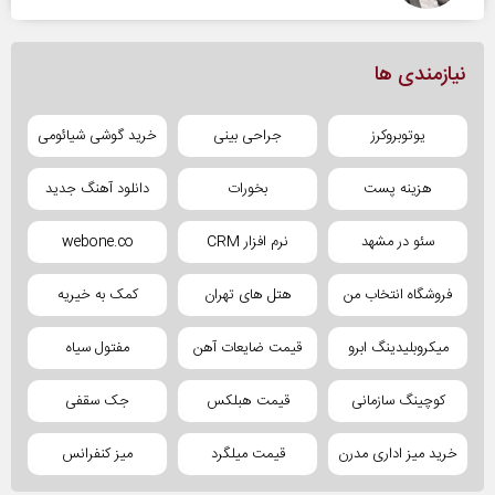
نیازمندی ها
یوتوبروکرز
جراحی بینی
خرید گوشی شیائومی
هزینه پست
بخورات
دانلود آهنگ جدید
سئو در مشهد
نرم افزار CRM
webone.co
فروشگاه انتخاب من
هتل های تهران
کمک به خیریه
میکروبلیدینگ ابرو
قیمت ضایعات آهن
مفتول سیاه
کوچینگ سازمانی
قیمت هبلکس
جک سقفی
خرید میز اداری مدرن
قیمت میلگرد
میز کنفرانس