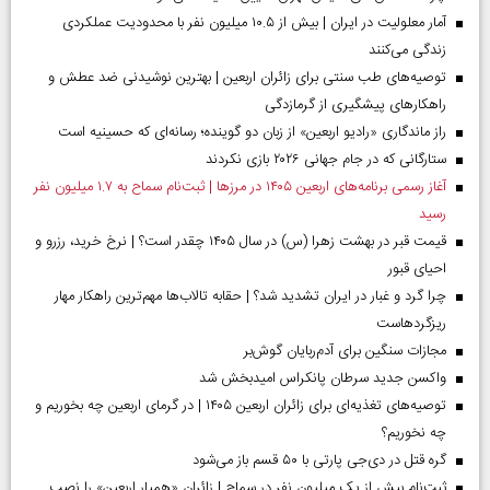
آمار معلولیت در ایران | بیش از ۱۰.۵ میلیون نفر با محدودیت عملکردی
زندگی می‌کنند
توصیه‌های طب سنتی برای زائران اربعین | بهترین نوشیدنی ضد عطش و
راهکارهای پیشگیری از گرمازدگی
راز ماندگاری «رادیو اربعین» از زبان دو گوینده؛ رسانه‌ای که حسینیه است
ستارگانی که در جام جهانی ۲۰۲۶ بازی نکردند
آغاز رسمی برنامه‌های اربعین ۱۴۰۵ در مرز‌ها | ثبت‌نام سماح به ۱.۷ میلیون نفر
رسید
قیمت قبر در بهشت زهرا (س) در سال ۱۴۰۵ چقدر است؟ | نرخ خرید، رزرو و
احیای قبور
چرا گرد و غبار در ایران تشدید شد؟ | حقابه تالاب‌ها مهم‌ترین راهکار مهار
ریزگردهاست
مجازات سنگین برای آدم‌ربایان گوش‌بر
واکسن جدید سرطان پانکراس امیدبخش شد
توصیه‌های تغذیه‌ای برای زائران اربعین ۱۴۰۵ | در گرمای اربعین چه بخوریم و
چه نخوریم؟
گره قتل در دی‌جی پارتی با ۵۰ قسم باز می‌شود
ثبت‌نام بیش از یک میلیون نفر در سماح | زائران «همیار اربعین» را نصب