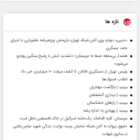
تازه ها
«حنین» دوباره روی آنتن شبکه تهران؛ بازپخش ویژه‌برنامه عاشورایی با اجرای
حامد عسگری
هشدار بی‌سابقه صنعا به عربستان؛ «تشدید تنش با پاسخ سنگین روبه‌رو
می‌شود»
پلیس تهران از دستگیری قاتلان تا کشف سرقت ۱۰ میلیاردی خبر داد
انقلاب استوک‌ها
ببینید | بازگشت مهاجران
ببینید | بیداری آتشفشان
ببینید | رازهای خشکسالی
ببینید | پهپادی به اندازه پشه
عربستان: کلیه اقدامات یک‌جانبه اسرائیل در خاک فلسطین باطل است
«شوق پرواز» به آنتن شبکه نمایش رسید؛ روایت زندگی شهید عباس بابایی
در سالروز شهادت