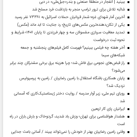
ببینید | انفجار در منطقۀ صنعتی و بندر«جبل‌علی» در دبی
شائبه تلاش برای ترور ترامپ منجر به بازداشت فرد مسلح شد
آخرین آمار شهدای غزه؛ شمار قربانیان حملات اسرائیل به ۷۳۳۸۱ نفر رسید
یکی از تکان‌دهنده‌ترین عکس‌های تاریخ؛ رد جنایت تا ابد ماند (عکس)
تمدید معافیت سربازی مشمولان سه و چهار فرزندی تا پایان ۱۴۰۷؛ شرایط و
نحوه ثبت درخواست
آخر هفته چه فیلمی ببینیم؟ فهرست کامل فیلم‌های پنجشنبه و جمعه
شبکه‌های سیما
راز قبض‌های نجومی برق فاش شد؛ چرا هزینه برق برخی مشترکان چند برابر
می‌شود؟
پایان همکاری باشگاه استقلال با رامین رضاییان / رامین به پرسپولیس
نزدیک شد؟
رویای تیم ملی، زیر آوار مدرسه / روایت دختر ژیمناستیک‌کاری که آسمانی
شد
ایرانیان پای کار اربعین
هشدار هواشناسی برای تهران؛ وزش باد شدید، گردوخاک و بارش باران در راه
است
وقتی رامین رضاییان بهتر از خودش را نمی‌تواند ببیند / آسانی باعث جدایی