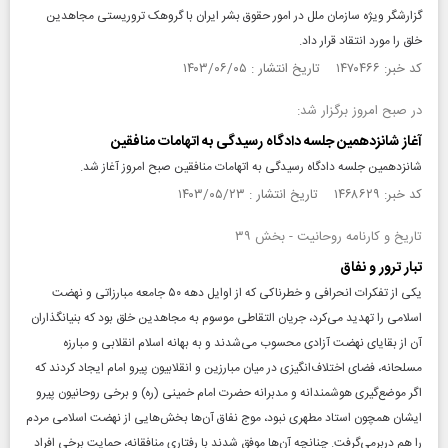
گزارشگر ویژه سازمان ملل در امور حقوق بشر ایران با گروهک تروریستی مجاهدین
خلق را مورد انتقاد قرار داد.
کد خبر: ۱۴۷۰۴۶۶ تاریخ انتشار : ۱۴۰۳/۰۶/۰۵
در صبح امروز برگزار شد:
آغاز شانزدهمین جلسه دادگاه رسیدگی به اتهامات منافقین
شانزدهمین جلسه دادگاه رسیدگی به اتهامات منافقین صبح امروز آغاز شد.
کد خبر: ۱۴۶۸۶۲۹ تاریخ انتشار : ۱۴۰۳/۰۵/۲۳
تاریخ و کارنامه روحانیت - بخش ۳۹
تبار ترور و نفاق
یکی از تفکرات انحرافی و خطرناکی که از اوایل دهه ۵۰ جامعه مبارزاتی و نهضت
اسلامی را تهدید می‌کرد، جریان التقاطی موسوم به مجاهدین خلق بود که بنیانگذاران
آن از بقایای نهضت آزادی محسوب می‌شدند و به بهانه اسلام انقلابی و مبارزه
مسلحانه، فضای اختلاف‌انگیزی در میان مبارزین و انقلابیون پیرو امام ایجاد کردند که
اگر موضع‌گیری هوشمندانه و مدبرانه حضرت امام خمینی (ره) و برخی روحانیون پیرو
ایشان همچون استاد مطهری نبود، موج نفاق آن‌ها بخش‌هایی از نهضت اسلامی مردم
را هم دربرمی‌گرفت. چنانچه آن‌ها موفق شدند با رفتاری منافقانه، حمایت برخی افراد