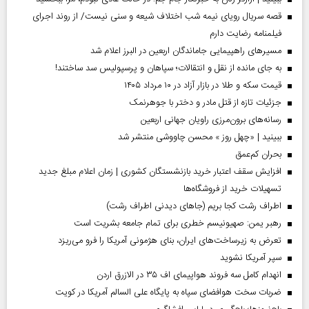
قصه سریال رویای نیمه شب اختلاف شیعه و سنی نیست/ از روند اجرای
فیلمنامه رضایت دارم
مسیر‌های راهپیمایی جاماندگان اربعین در البرز اعلام شد
به جای مانده از نقل و انتقالات؛ سپاهان و پرسپولیس سد ساختند!
قیمت سکه و طلا در بازار آزاد در ۱۰ مرداد ۱۴۰۵
جزئیات تازه از قتل مادر و دختر با جوهرنمک
رسانه‌های برون‌مرزی راویان جهانی اربعین
ببینید | «چهل روز » محسن چاووشی منتشر شد
بحران کم‌عمق
افزایش سقف اعتبار خرید بازنشستگان کشوری | زمان اعلام مبلغ جدید
تسهیلات خرید از فروشگاه‌ها
اطراف رشت کجا بریم (جاهای دیدنی اطراف رشت)
رهبر یمن: صهیونیسم خطری برای تمام جامعه بشریت است
تعرض به زیرساخت‌های ایران، بنای هژمونی آمریکا را فرو می‌ریزد
سپر آمریکا نشوید
انهدام کامل سه فروند هواپیمای اف ۳۵ در الازرق اردن
ضربات سخت هوافضای سپاه به پایگاه علی السالم آمریکا در کویت