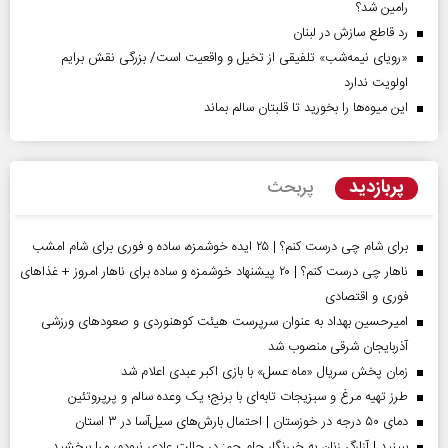
رامین شد؟
رد قاطع سازش در لبنان
«رویای نیمه‌شب» تلفیقی از تخیل و واقعیت است/ بزرگی نقش برایم
اولویت ندارد
این میوه‌ها را بخورید تا قلبتان سالم بماند
پربازدید
پربحث
برای شام چی درست کنم؟ | ۲۵ ایده خوشمزه، ساده و فوری برای شام امشب
ناهار چی درست کنم؟ | ۲۰ پیشنهاد خوشمزه و ساده برای ناهار امروز + غذاهای
فوری و اقتصادی
امیرحسین بهداد به عنوان سرپرست هیئت کوهنوردی و صعودهای ورزشی
آذربایجان شرقی منصوب شد
زمان پخش سریال «ماه عسل» با بازی اکبر عبدی اعلام شد
طرز تهیه مرغ و سبزیجات تابه‌ای با برنج؛ یک وعده سالم و پرپروتئین
دمای ۵۰ درجه در خوزستان | احتمال بارش‌های سیل‌آسا در ۳ استان
ببینید | آزارگر زنان به خبرنگار جام جم: در حالت عادی نبودم، مرا ببخشید