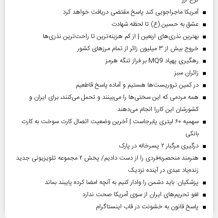
نرخ ارز
آمریکا ماجراجویی کند پاسخ مقتضی دریافت خواهد کرد
عشق به حسین (ع) تا لحظه شهادت
بهترین نذری‌های اربعین | از کم هزینه‌ترین تا راحت‌ترین نذری‌ها
خروج بیش از ۳ میلیون زائر از تمام مرز‌های کشور
رهگیری پهپاد MQ9 بر فراز تنگه هرمز
‌زائران سبز
در کمین تروریست‌ها هستیم و آماده پاسخ قاطعیم
همه مردمی که این سختی‌ها را می‌بینند و تحمل می‌کنند، برای ایران و
کشورشان این کاررا انجام می‌دهند
سهمیه ۶۰ لیتری پابرجاست | آخرین وضعیت اتصال کارت سوخت به کارت
بانکی
درگیری مرگبار ۲ پسرخاله در پارک
هنرمند منحصر‌به‌فردی را از دست دادیم/ پخش ۲ مجموعه تلویزیونی جدید
زنده‌یاد عبدی در آینده نزدیک
پزشکیان: باید دشمن را وادار کنیم به آنچه امضا کرده پایبند بماند
لغو تحریم‌های ایران از سوی آمریکا صحت ندارد
پاسخ قانون به خشونت در قاب اینستاگرام