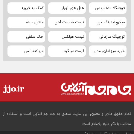
فروشگاه انتخاب من
هتل های تهران
کمک به خیریه
میکروبلیدینگ ابرو
قیمت ضایعات آهن
مفتول سیاه
کوچینگ سازمانی
قیمت هبلکس
جک سقفی
خرید میز اداری مدرن
قیمت میلگرد
میز کنفرانس
تمام حقوق مادی و معنوی این سایت متعلق به جام جم آنلاین است و استفاده از
مطالب با ذکر منبع بلامانع است.