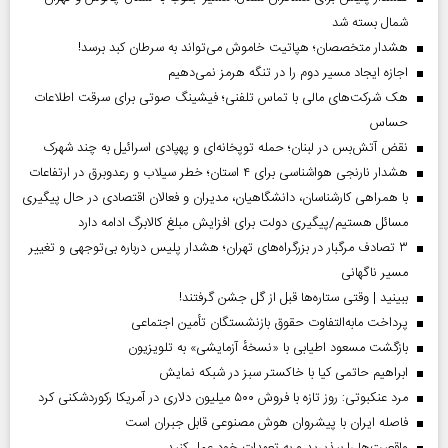
شمال بسته شد
هشدار متخصصان؛ هپاتیت خاموش می‌تواند به سرطان کبد برسد!
اجازه ایجاد مسیر دوم را در تنگه هرمز نمی‌دهیم
هک شرکت‌های مالی با تماس تلفنی؛ فیشینگ صوتی برای سرقت اطلاعات
حساس
نقض آتش‌بس در لبنان؛ حمله توپخانه‌ای و پهپادی اسرائیل به چند شهرک
هشدار نارنجی هواشناسی برای ۴ استان؛ خطر سیلاب و رعدوبرق در ارتفاعات
با همراهی کارشناسان، دانشگاهیان، مدیران و فعالان اقتصادی در حال پیگیری
مسائل هستیم/پیگیری دولت برای افزایش مبلغ کالابرگ ادامه دارد
۳ تصادف مرگبار در بزرگراه‌های تهران؛ هشدار پلیس درباره بی‌توجهی و تغییر
مسیر ناگهانی
ببینید | وقتی ستاره‌ها قبل از گل جشن گرفتند!
پرداخت مابه‌التفاوت حقوق بازنشستگان تأمین اجتماعی
بازگشت مسعود اطیابی با «نسخهٔ آزمایشی» به تلویزیون
ابراهیم حاتمی کیا با خاکستر سبز در شبکه نمایش
مرد عنکبوتی: روز تازه با فروش ۵۰۰ میلیون دلاری در آمریکا رکوردشکنی کرد
فاصله ایران با پیشرو‌ان هوش مصنوعی قابل جبران است