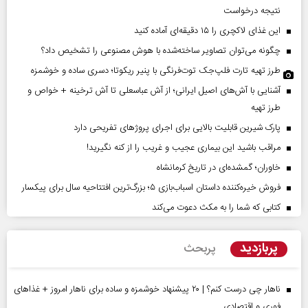
نتیجه درخواست
این غذای لاکچری را ۱۵ دقیقه‌ای آماده کنید
چگونه می‌توان تصاویر ساخته‌شده با هوش مصنوعی را تشخیص داد؟
طرز تهیه تارت فلپ‌جک توت‌فرنگی با پنیر ریکوتا؛ دسری ساده و خوشمزه
آشنایی با آش‌های اصیل ایرانی؛ از آش عباسعلی تا آش ترخینه + خواص و
طرز تهیه
پارک شیرین قابلیت‌ بالایی برای اجرای پروژهای تفریحی دارد
مراقب باشید این بیماری عجیب و غریب را از کنه نگیرید!
خاوران؛ گمشده‌ای در تاریخ کرمانشاه
فروش خیره‌کننده داستان اسباب‌بازی ۵؛ بزرگ‌ترین افتتاحیه سال برای پیکسار
کتابی که شما را به مکث دعوت می‌کند
پربازدید
پربحث
ناهار چی درست کنم؟ | ۲۰ پیشنهاد خوشمزه و ساده برای ناهار امروز + غذاهای
فوری و اقتصادی