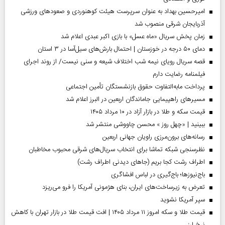
امیرحسین بهداد به عنوان سرپرست هیئت کوهنوردی و صعودهای ورزشی
آذربایجان شرقی منصوب شد
زمان پخش سریال «ماه عسل» با بازی اکبر عبدی اعلام شد
دمای ۵۰ درجه در خوزستان | احتمال بارش‌های سیل‌آسا در ۳ استان
قصه سریال رویای نیمه شب اختلاف شیعه و سنی نیست/ از روند اجرای
فیلمنامه رضایت دارم
پرداخت مابه‌التفاوت حقوق بازنشستگان تأمین اجتماعی
مسیر‌های راهپیمایی جاماندگان اربعین در البرز اعلام شد
قیمت سکه و طلا در بازار آزاد در ۱۰ مرداد ۱۴۰۵
ببینید | «چهل روز » محسن چاووشی منتشر شد
رسانه‌های برون‌مرزی راویان جهانی اربعین
نظرسنجی شبکه تماشا برای انتخاب سریال‌های شرقی محبوب مخاطبان
اطراف رشت کجا بریم (جاهای دیدنی اطراف رشت)
باج‌نیوزها؛ باج‌گیری در لباس افشاگری
تعرض به زیرساخت‌های ایران، بنای هژمونی آمریکا را فرو می‌ریزد
سپر آمریکا نشوید
قیمت طلا و سکه امروز ۱۱ مرداد ۱۴۰۵ | افت قیمت طلا در بازار تهران با کاهش