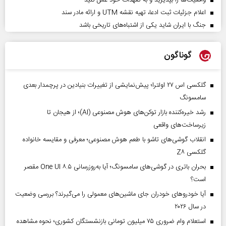
واقعیت‌ها را بپذیرید و به تعهدات خود عمل کنید
اعلام جزئیات ثبت ادعا، تهیه نقشه UTM و ارائه مادر سند
جنگ با ایران شاید یکی از اشتباه‌های تاریخی باشد
گوناگون
گلکسی اس ۲۷ اولترا؛ پیش‌نمایشی از تغییرات بنیادین در پرچمدار بعدی
سامسونگ
رشد خیره‌کننده بازار توکن‌های هوش مصنوعی (AI)؛ از هیجان تا
زیرساخت‌های واقعی
انقلاب گوشی‌های تاشو‌ با طعم هوش مصنوعی؛ معرفی و مقایسه خانواده
گلکسی Z۸
بحران باتری در گوشی‌های سامسونگ؛ آیا به‌روزرسانی One UI ۸.۵ مقصر
است؟
آیا خودروهای خودران جای ماشین‌های معمولی را می‌گیرند؟ بررسی وضعیت
در سال ۲۰۲۶
استعلام وام ضروری ۷۵ میلیون تومانی بازنشستگان کشوری؛ نحوه مشاهده