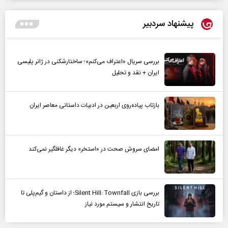
پیشنهاد سردبیر
بررسی سریال «اعتراف می‌کنم»؛ ساختارشکنی در ژانر پلیسی
ایران + نقد و تحلیل
بازتاب پیاده‌روی اربعین در ادبیات داستانی معاصر ایران
امضای سروش صحت در «استخر» دیگر غافلگیر نمی‌کند
بررسی بازی Silent Hill: Townfall؛ از داستان و گیم‌پلی تا
تاریخ انتشار و سیستم مورد نیاز