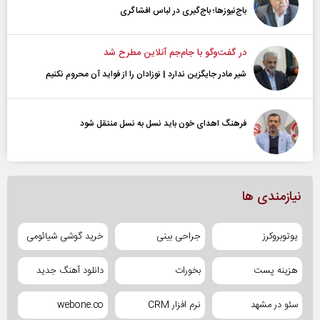
باج‌نیوزها؛ باج‌گیری در لباس افشاگری
در گفت‌و‌گو با جام‌جم آنلاین مطرح شد
شیر مادر جایگزین ندارد | نوزادان را از فواید آن محروم نکنیم
فرهنگ اهدای خون باید نسل به نسل منتقل شود
نیازمندی ها
یوتوبروکرز
جراحی بینی
خرید گوشی شیائومی
هزینه پست
بخورات
دانلود آهنگ جدید
سئو در مشهد
نرم افزار CRM
webone.co