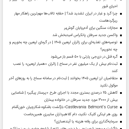
احیای قبور
چرا گرد و غبار در ایران تشدید شد؟ | حقابه تالاب‌ها مهم‌ترین راهکار مهار
ریزگردهاست
مجازات سنگین برای آدم‌ربایان گوش‌بر
واکسن جدید سرطان پانکراس امیدبخش شد
توصیه‌های تغذیه‌ای برای زائران اربعین ۱۴۰۵ | در گرمای اربعین چه بخوریم و
چه نخوریم؟
گره قتل در دی‌جی پارتی با ۵۰ قسم باز می‌شود
ثبت‌نام بیش از یک میلیون نفر در سماح | زائران «همیار اربعین» را نصب
کنند
متقاضیان ارز اربعین ۱۴۰۵ بخوانند | ثبت‌نام در سامانه سماح را به روز‌های آخر
موکول نکنید
کاهش ۲۵ درصدی بستری مجدد با اجرای طرح «پرستار پیگیر» | شناسایی
بیش از ۳۰۰۰ مورد جدید سرطان در خانواده بیماران
Castlevania: Belmont’s Curse؛ بازگشت باشکوه شکارچیان خون‌آشام
روی هر لینکی کلیک نکنید، دام کلاهبرداران سایبری همین‌جاست
سرمایه‌گذاری برای رفاه؛ هزینه یا آینده‌سازی؟
بازگشت مسعود شصت‌چی با دردسر‌های تازه؛ از شایعه حضور در میز مذاکره