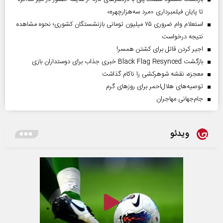
تا پایان فیلمبرداری «مرد سه‌هزارچهره»
استعلام وام ضروری ۷۵ میلیون تومانی بازنشستگان کشوری؛ نحوه مشاهده
نتیجه درخواست
اجیر کردن قاتل برای کشتن همسر!
بازگشت Black Flag Resynced خبری جذاب برای دوستداران بازی
معجزه، نقشه شوهرکشی را ناکام گذاشت
توصیه‌های هلال‌احمر برای روز‌های گرم
جام‌جهانی مهاجران
ویدئو