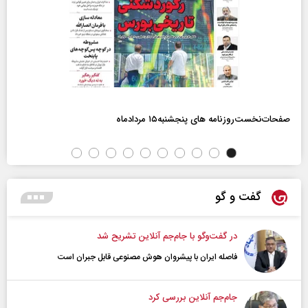
صفحات‌نخست‌روزنامه ها‌ی پنجشنبه‌۱۵ مردادماه
گفت و گو
در گفت‌و‌گو با جام‌جم آنلاین تشریح شد
فاصله ایران با پیشرو‌ان هوش مصنوعی قابل جبران است
جام‌جم آنلاین بررسی کرد