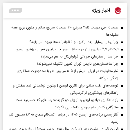
اخبار ویژه
صبحانه چی درست کنم؟ معرفی ۳۰ صبحانه سریع، سالم و مقوی برای همه
سلیقه‌ها
چرا برخی بیماران بعد از کرونا و آنفلوآنزا ماه‌ها بهبود نمی‌یابند؟
ثبت‌نام ۲.۵ میلیون زائر در سماح | عبور ۱.۷ میلیون نفر از مرز‌های اربعین
چرا بعد از سفرهای طولانی گوارش‌تان به هم می‌ریزد؟
چرا ساختمان‌های ناایمن تهران تعیین تکلیف نمی‌شوند؟
آمار معلولیت در ایران | بیش از ۱۰.۵ میلیون نفر با محدودیت عملکردی
زندگی می‌کنند
توصیه‌های طب سنتی برای زائران اربعین | بهترین نوشیدنی ضد عطش و
راهکارهای پیشگیری از گرمازدگی
راز ماندگاری «رادیو اربعین» از زبان دو گوینده؛ رسانه‌ای که حسینیه است
ستارگانی که در جام جهانی ۲۰۲۶ بازی نکردند
آغاز رسمی برنامه‌های اربعین ۱۴۰۵ در مرز‌ها | ثبت‌نام سماح به ۱.۷ میلیون نفر
رسید
قیمت قبر در بهشت زهرا (س) در سال ۱۴۰۵ چقدر است؟ | نرخ خرید، رزرو و