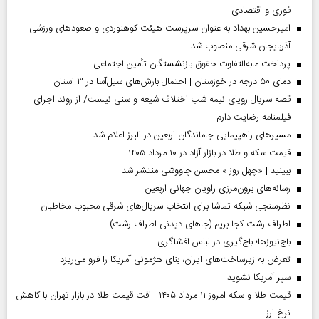
فوری و اقتصادی
امیرحسین بهداد به عنوان سرپرست هیئت کوهنوردی و صعودهای ورزشی
آذربایجان شرقی منصوب شد
پرداخت مابه‌التفاوت حقوق بازنشستگان تأمین اجتماعی
دمای ۵۰ درجه در خوزستان | احتمال بارش‌های سیل‌آسا در ۳ استان
قصه سریال رویای نیمه شب اختلاف شیعه و سنی نیست/ از روند اجرای
فیلمنامه رضایت دارم
مسیر‌های راهپیمایی جاماندگان اربعین در البرز اعلام شد
قیمت سکه و طلا در بازار آزاد در ۱۰ مرداد ۱۴۰۵
ببینید | «چهل روز » محسن چاووشی منتشر شد
رسانه‌های برون‌مرزی راویان جهانی اربعین
نظرسنجی شبکه تماشا برای انتخاب سریال‌های شرقی محبوب مخاطبان
اطراف رشت کجا بریم (جاهای دیدنی اطراف رشت)
باج‌نیوزها؛ باج‌گیری در لباس افشاگری
تعرض به زیرساخت‌های ایران، بنای هژمونی آمریکا را فرو می‌ریزد
سپر آمریکا نشوید
قیمت طلا و سکه امروز ۱۱ مرداد ۱۴۰۵ | افت قیمت طلا در بازار تهران با کاهش
نرخ ارز