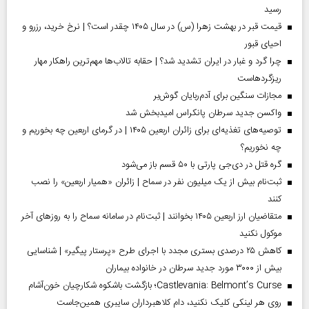
رسید
قیمت قبر در بهشت زهرا (س) در سال ۱۴۰۵ چقدر است؟ | نرخ خرید، رزرو و
احیای قبور
چرا گرد و غبار در ایران تشدید شد؟ | حقابه تالاب‌ها مهم‌ترین راهکار مهار
ریزگردهاست
مجازات سنگین برای آدم‌ربایان گوش‌بر
واکسن جدید سرطان پانکراس امیدبخش شد
توصیه‌های تغذیه‌ای برای زائران اربعین ۱۴۰۵ | در گرمای اربعین چه بخوریم و
چه نخوریم؟
گره قتل در دی‌جی پارتی با ۵۰ قسم باز می‌شود
ثبت‌نام بیش از یک میلیون نفر در سماح | زائران «همیار اربعین» را نصب
کنند
متقاضیان ارز اربعین ۱۴۰۵ بخوانند | ثبت‌نام در سامانه سماح را به روز‌های آخر
موکول نکنید
کاهش ۲۵ درصدی بستری مجدد با اجرای طرح «پرستار پیگیر» | شناسایی
بیش از ۳۰۰۰ مورد جدید سرطان در خانواده بیماران
Castlevania: Belmont’s Curse؛ بازگشت باشکوه شکارچیان خون‌آشام
روی هر لینکی کلیک نکنید، دام کلاهبرداران سایبری همین‌جاست