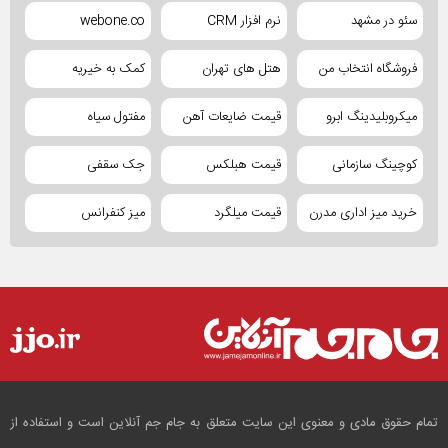
سئو در مشهد
نرم افزار CRM
webone.co
فروشگاه انتخاب من
هتل های تهران
کمک به خیریه
میکروبلیدینگ ابرو
قیمت ضایعات آهن
مفتول سیاه
کوچینگ سازمانی
قیمت هبلکس
جک سقفی
خرید میز اداری مدرن
قیمت میلگرد
میز کنفرانس
تمام حقوق مادی و معنوی این سایت متعلق به جام جم آنلاین است و استفاده از