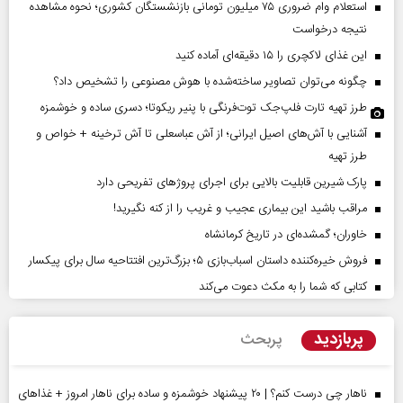
استعلام وام ضروری ۷۵ میلیون تومانی بازنشستگان کشوری؛ نحوه مشاهده
نتیجه درخواست
این غذای لاکچری را ۱۵ دقیقه‌ای آماده کنید
چگونه می‌توان تصاویر ساخته‌شده با هوش مصنوعی را تشخیص داد؟
طرز تهیه تارت فلپ‌جک توت‌فرنگی با پنیر ریکوتا؛ دسری ساده و خوشمزه
آشنایی با آش‌های اصیل ایرانی؛ از آش عباسعلی تا آش ترخینه + خواص و
طرز تهیه
پارک شیرین قابلیت‌ بالایی برای اجرای پروژهای تفریحی دارد
مراقب باشید این بیماری عجیب و غریب را از کنه نگیرید!
خاوران؛ گمشده‌ای در تاریخ کرمانشاه
فروش خیره‌کننده داستان اسباب‌بازی ۵؛ بزرگ‌ترین افتتاحیه سال برای پیکسار
کتابی که شما را به مکث دعوت می‌کند
پربازدید
پربحث
ناهار چی درست کنم؟ | ۲۰ پیشنهاد خوشمزه و ساده برای ناهار امروز + غذاهای