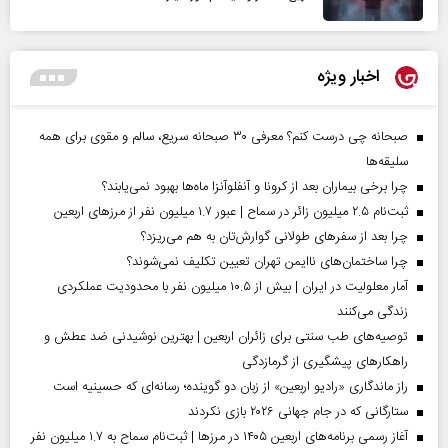
اخبار ویژه
صبحانه چی درست کنم؟ معرفی ۳۰ صبحانه سریع، سالم و مقوی برای همه
سلیقه‌ها
چرا برخی بیماران بعد از کرونا و آنفلوآنزا ماه‌ها بهبود نمی‌یابند؟
ثبت‌نام ۲.۵ میلیون زائر در سماح | عبور ۱.۷ میلیون نفر از مرز‌های اربعین
چرا بعد از سفرهای طولانی گوارش‌تان به هم می‌ریزد؟
چرا ساختمان‌های ناایمن تهران تعیین تکلیف نمی‌شوند؟
آمار معلولیت در ایران | بیش از ۱۰.۵ میلیون نفر با محدودیت عملکردی
زندگی می‌کنند
توصیه‌های طب سنتی برای زائران اربعین | بهترین نوشیدنی ضد عطش و
راهکارهای پیشگیری از گرمازدگی
راز ماندگاری «رادیو اربعین» از زبان دو گوینده؛ رسانه‌ای که حسینیه است
ستارگانی که در جام جهانی ۲۰۲۶ بازی نکردند
آغاز رسمی برنامه‌های اربعین ۱۴۰۵ در مرز‌ها | ثبت‌نام سماح به ۱.۷ میلیون نفر