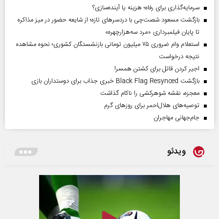
سرمایه‌گذاری برای رفاه؛ هزینه یا آینده‌سازی؟
بازگشت مسعود شصت‌چی با دردسر‌های تازه؛ از شایعه حضور در میز مذاکره
تا پایان فیلمبرداری «مرد سه‌هزارچهره»
استعلام وام ضروری ۷۵ میلیون تومانی بازنشستگان کشوری؛ نحوه مشاهده
نتیجه درخواست
اجیر کردن قاتل برای کشتن همسر!
بازگشت Black Flag Resynced خبری جذاب برای دوستداران بازی
معجزه، نقشه شوهرکشی را ناکام گذاشت
توصیه‌های هلال‌احمر برای روز‌های گرم
جام‌جهانی مهاجران
ویدئو