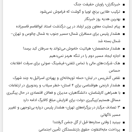
خبرنگاران؛ راویان حقیقت جنگ
ترکیب طلایی برنج، لوبیا و گوشت که فراموش نمی‌شود
بهترین هدیه روز خبرنگار
پیام تسلیت معاون وزیر ارشاد در پی درگذشت استاد ابوالقاسم قاسم‌زاده
هشدار پلیس برای مسافران شمال؛ مسیر جنوب به شمال چالوس و تهران–
شمال بسته شد
هشدار متخصصان؛ هپاتیت خاموش می‌تواند به سرطان کبد برسد!
اجازه ایجاد مسیر دوم را در تنگه هرمز نمی‌دهیم
هک شرکت‌های مالی با تماس تلفنی؛ فیشینگ صوتی برای سرقت اطلاعات
حساس
نقض آتش‌بس در لبنان؛ حمله توپخانه‌ای و پهپادی اسرائیل به چند شهرک
هشدار نارنجی هواشناسی برای ۴ استان؛ خطر سیلاب و رعدوبرق در ارتفاعات
با همراهی کارشناسان، دانشگاهیان، مدیران و فعالان اقتصادی در حال پیگیری
مسائل هستیم/پیگیری دولت برای افزایش مبلغ کالابرگ ادامه دارد
۳ تصادف مرگبار در بزرگراه‌های تهران؛ هشدار پلیس درباره بی‌توجهی و تغییر
مسیر ناگهانی
ببینید | وقتی ستاره‌ها قبل از گل جشن گرفتند!
پرداخت مابه‌التفاوت حقوق بازنشستگان تأمین اجتماعی