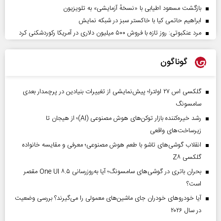
بازگشت مسعود اطیابی با «نسخهٔ آزمایشی» به تلویزیون
ابراهیم حاتمی کیا با خاکستر سبز در شبکه نمایش
مرد عنکبوتی: روز تازه با فروش ۵۰۰ میلیون دلاری در آمریکا رکوردشکنی کرد
گوناگون
گلکسی اس ۲۷ اولترا؛ پیش‌نمایشی از تغییرات بنیادین در پرچمدار بعدی
سامسونگ
رشد خیره‌کننده بازار توکن‌های هوش مصنوعی (AI)؛ از هیجان تا
زیرساخت‌های واقعی
انقلاب گوشی‌های تاشو‌ با طعم هوش مصنوعی؛ معرفی و مقایسه خانواده
گلکسی Z۸
بحران باتری در گوشی‌های سامسونگ؛ آیا به‌روزرسانی One UI ۸.۵ مقصر
است؟
آیا خودروهای خودران جای ماشین‌های معمولی را می‌گیرند؟ بررسی وضعیت
در سال ۲۰۲۶