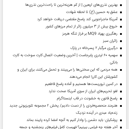
بهترین نذری‌های اربعین | از کم هزینه‌ترین تا راحت‌ترین نذری‌ها
عشق به حسین (ع) تا لحظه شهادت
آمریکا ماجراجویی کند پاسخ مقتضی دریافت خواهد کرد
خروج بیش از ۳ میلیون زائر از تمام مرز‌های کشور
رهگیری پهپاد MQ9 بر فراز تنگه هرمز
‌زائران سبز
درگیری مرگبار ۲ پسرخاله در پارک
سهمیه ۶۰ لیتری پابرجاست | آخرین وضعیت اتصال کارت سوخت به کارت
بانکی
همه مردمی که این سختی‌ها را می‌بینند و تحمل می‌کنند، برای ایران و
کشورشان این کاررا انجام می‌دهند
در کمین تروریست‌ها هستیم و آماده پاسخ قاطعیم
لغو تحریم‌های ایران از سوی آمریکا صحت ندارد
پاسخ قانون به خشونت در قاب اینستاگرام
هنرمند منحصر‌به‌فردی را از دست دادیم/ پخش ۲ مجموعه تلویزیونی جدید
زنده‌یاد عبدی در آینده نزدیک
پزشکیان: باید دشمن را وادار کنیم به آنچه امضا کرده پایبند بماند
آخر هفته چه فیلمی ببینیم؟ فهرست کامل فیلم‌های پنجشنبه و جمعه