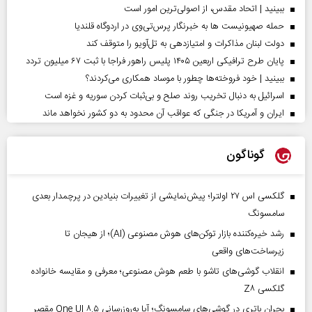
ببینید | اتحاد مقدس، از اصولی‌ترین امور است
حمله صهیونیست ها به خبرنگار پرس‌تی‌وی در اردوگاه قلندیا
دولت لبنان مذاکرات و امتیازدهی به تل‌آویو را متوقف کند
پایان طرح ترافیکی اربعین ۱۴۰۵ پلیس راهور فراجا با ثبت ۶۷ میلیون تردد
ببینید | خود فروخته‌ها چطور با موساد همکاری می‌کردند؟
اسرائیل به دنبال تخریب روند صلح و بی‌ثبات کردن سوریه و غزه است
ایران و آمریکا در جنگی که عواقب آن محدود به دو کشور نخواهد ماند
گوناگون
گلکسی اس ۲۷ اولترا؛ پیش‌نمایشی از تغییرات بنیادین در پرچمدار بعدی
سامسونگ
رشد خیره‌کننده بازار توکن‌های هوش مصنوعی (AI)؛ از هیجان تا
زیرساخت‌های واقعی
انقلاب گوشی‌های تاشو‌ با طعم هوش مصنوعی؛ معرفی و مقایسه خانواده
گلکسی Z۸
بحران باتری در گوشی‌های سامسونگ؛ آیا به‌روزرسانی One UI ۸.۵ مقصر