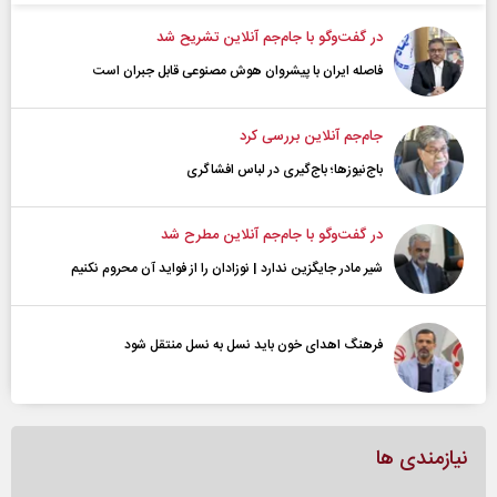
در گفت‌و‌گو با جام‌جم آنلاین تشریح شد
فاصله ایران با پیشرو‌ان هوش مصنوعی قابل جبران است
جام‌جم آنلاین بررسی کرد
باج‌نیوزها؛ باج‌گیری در لباس افشاگری
در گفت‌و‌گو با جام‌جم آنلاین مطرح شد
شیر مادر جایگزین ندارد | نوزادان را از فواید آن محروم نکنیم
فرهنگ اهدای خون باید نسل به نسل منتقل شود
نیازمندی ها