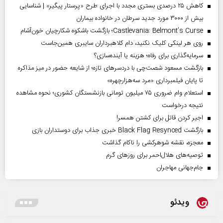
کاهش ۲۵ درصدی بستری مجدد با اجرای طرح «پرستار پیگیر» | شناسایی
بیش از ۳۰۰۰ مورد جدید سرطان در خانواده بیماران
Castlevania: Belmont’s Curse؛ بازگشت باشکوه شکارچیان خون‌آشام
روی هر لینکی کلیک نکنید، دام کلاهبرداران سایبری همین‌جاست
سرمایه‌گذاری برای رفاه؛ هزینه یا آینده‌سازی؟
بازگشت مسعود شصت‌چی با دردسر‌های تازه؛ از شایعه حضور در میز مذاکره
تا پایان فیلمبرداری «مرد سه‌هزارچهره»
استعلام وام ضروری ۷۵ میلیون تومانی بازنشستگان کشوری؛ نحوه مشاهده
نتیجه درخواست
اجیر کردن قاتل برای کشتن همسر!
بازگشت Black Flag Resynced خبری جذاب برای دوستداران بازی
معجزه، نقشه شوهرکشی را ناکام گذاشت
توصیه‌های هلال‌احمر برای روز‌های گرم
جام‌جهانی مهاجران
ویدئو