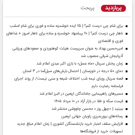
پربازدید
پربحث
برای شام چی درست کنم؟ | ۲۵ ایده خوشمزه، ساده و فوری برای شام امشب
ناهار چی درست کنم؟ | ۲۰ پیشنهاد خوشمزه و ساده برای ناهار امروز + غذاهای
فوری و اقتصادی
امیرحسین بهداد به عنوان سرپرست هیئت کوهنوردی و صعودهای ورزشی
آذربایجان شرقی منصوب شد
زمان پخش سریال «ماه عسل» با بازی اکبر عبدی اعلام شد
دمای ۵۰ درجه در خوزستان | احتمال بارش‌های سیل‌آسا در ۳ استان
قصه سریال رویای نیمه شب اختلاف شیعه و سنی نیست/ از روند اجرای
فیلمنامه رضایت دارم
مسیر‌های راهپیمایی جاماندگان اربعین در البرز اعلام شد
قیمت سکه و طلا در بازار آزاد در ۱۰ مرداد ۱۴۰۵
ببینید | «چهل روز » محسن چاووشی منتشر شد
رسانه‌های برون‌مرزی راویان جهانی اربعین
افزایش سقف اعتبار خرید بازنشستگان کشوری | زمان اعلام مبلغ جدید
تسهیلات خرید از فروشگاه‌ها