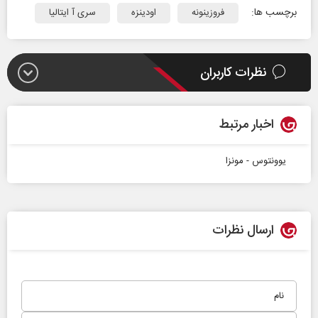
برچسب ها:
فروزینونه
اودینزه
سری آ ایتالیا
نظرات کاربران
اخبار مرتبط
یوونتوس - مونزا
ارسال نظرات