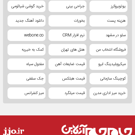
یوتوبروکرز
جراحی بینی
خرید گوشی شیائومی
هزینه پست
بخورات
دانلود آهنگ جدید
سئو در مشهد
نرم افزار CRM
webone.co
فروشگاه انتخاب من
هتل های تهران
کمک به خیریه
میکروبلیدینگ ابرو
قیمت ضایعات آهن
مفتول سیاه
کوچینگ سازمانی
قیمت هبلکس
جک سقفی
خرید میز اداری مدرن
قیمت میلگرد
میز کنفرانس