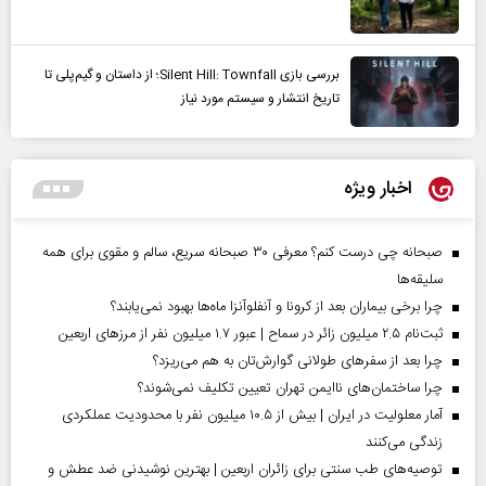
بررسی بازی Silent Hill: Townfall؛ از داستان و گیم‌پلی تا
تاریخ انتشار و سیستم مورد نیاز
اخبار ویژه
صبحانه چی درست کنم؟ معرفی ۳۰ صبحانه سریع، سالم و مقوی برای همه
سلیقه‌ها
چرا برخی بیماران بعد از کرونا و آنفلوآنزا ماه‌ها بهبود نمی‌یابند؟
ثبت‌نام ۲.۵ میلیون زائر در سماح | عبور ۱.۷ میلیون نفر از مرز‌های اربعین
چرا بعد از سفرهای طولانی گوارش‌تان به هم می‌ریزد؟
چرا ساختمان‌های ناایمن تهران تعیین تکلیف نمی‌شوند؟
آمار معلولیت در ایران | بیش از ۱۰.۵ میلیون نفر با محدودیت عملکردی
زندگی می‌کنند
توصیه‌های طب سنتی برای زائران اربعین | بهترین نوشیدنی ضد عطش و