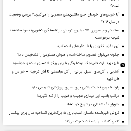
است؟
آیا خودروهای خودران جای ماشین‌های معمولی را می‌گیرند؟ بررسی وضعیت
در سال ۲۰۲۶
استعلام وام ضروری ۷۵ میلیون تومانی بازنشستگان کشوری؛ نحوه مشاهده
نتیجه درخواست
این غذای لاکچری را ۱۵ دقیقه‌ای آماده کنید
چگونه می‌توان تصاویر ساخته‌شده با هوش مصنوعی را تشخیص داد؟
طرز تهیه تارت فلپ‌جک توت‌فرنگی با پنیر ریکوتا؛ دسری ساده و خوشمزه
آشنایی با آش‌های اصیل ایرانی؛ از آش عباسعلی تا آش ترخینه + خواص و
طرز تهیه
پارک شیرین قابلیت‌ بالایی برای اجرای پروژهای تفریحی دارد
مراقب باشید این بیماری عجیب و غریب را از کنه نگیرید!
خاوران؛ گمشده‌ای در تاریخ کرمانشاه
فروش خیره‌کننده داستان اسباب‌بازی ۵؛ بزرگ‌ترین افتتاحیه سال برای پیکسار
کتابی که شما را به مکث دعوت می‌کند