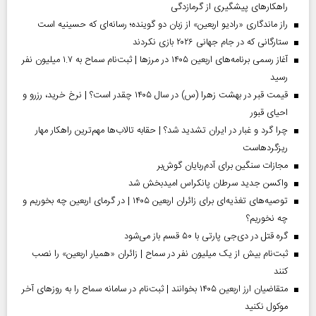
راهکارهای پیشگیری از گرمازدگی
راز ماندگاری «رادیو اربعین» از زبان دو گوینده؛ رسانه‌ای که حسینیه است
ستارگانی که در جام جهانی ۲۰۲۶ بازی نکردند
آغاز رسمی برنامه‌های اربعین ۱۴۰۵ در مرز‌ها | ثبت‌نام سماح به ۱.۷ میلیون نفر
رسید
قیمت قبر در بهشت زهرا (س) در سال ۱۴۰۵ چقدر است؟ | نرخ خرید، رزرو و
احیای قبور
چرا گرد و غبار در ایران تشدید شد؟ | حقابه تالاب‌ها مهم‌ترین راهکار مهار
ریزگردهاست
مجازات سنگین برای آدم‌ربایان گوش‌بر
واکسن جدید سرطان پانکراس امیدبخش شد
توصیه‌های تغذیه‌ای برای زائران اربعین ۱۴۰۵ | در گرمای اربعین چه بخوریم و
چه نخوریم؟
گره قتل در دی‌جی پارتی با ۵۰ قسم باز می‌شود
ثبت‌نام بیش از یک میلیون نفر در سماح | زائران «همیار اربعین» را نصب
کنند
متقاضیان ارز اربعین ۱۴۰۵ بخوانند | ثبت‌نام در سامانه سماح را به روز‌های آخر
موکول نکنید