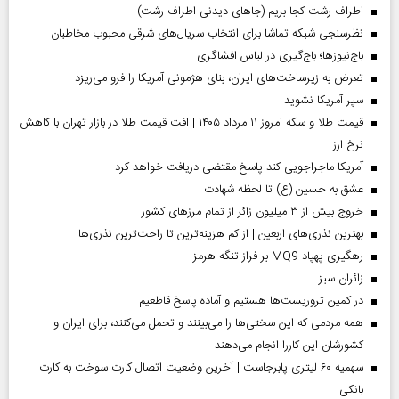
اطراف رشت کجا بریم (جاهای دیدنی اطراف رشت)
نظرسنجی شبکه تماشا برای انتخاب سریال‌های شرقی محبوب مخاطبان
باج‌نیوزها؛ باج‌گیری در لباس افشاگری
تعرض به زیرساخت‌های ایران، بنای هژمونی آمریکا را فرو می‌ریزد
سپر آمریکا نشوید
قیمت طلا و سکه امروز ۱۱ مرداد ۱۴۰۵ | افت قیمت طلا در بازار تهران با کاهش
نرخ ارز
آمریکا ماجراجویی کند پاسخ مقتضی دریافت خواهد کرد
عشق به حسین (ع) تا لحظه شهادت
خروج بیش از ۳ میلیون زائر از تمام مرز‌های کشور
بهترین نذری‌های اربعین | از کم هزینه‌ترین تا راحت‌ترین نذری‌ها
رهگیری پهپاد MQ9 بر فراز تنگه هرمز
‌زائران سبز
در کمین تروریست‌ها هستیم و آماده پاسخ قاطعیم
همه مردمی که این سختی‌ها را می‌بینند و تحمل می‌کنند، برای ایران و
کشورشان این کاررا انجام می‌دهند
سهمیه ۶۰ لیتری پابرجاست | آخرین وضعیت اتصال کارت سوخت به کارت
بانکی