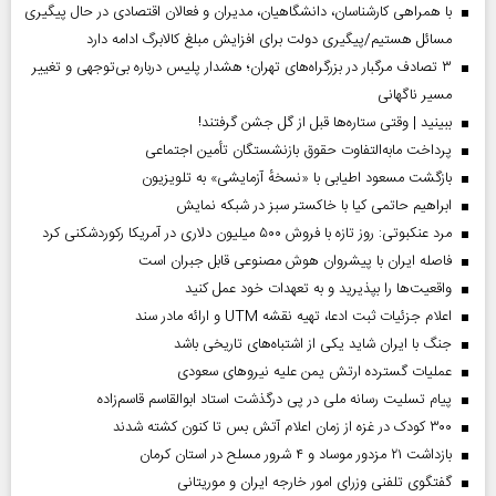
با همراهی کارشناسان، دانشگاهیان، مدیران و فعالان اقتصادی در حال پیگیری
مسائل هستیم/پیگیری دولت برای افزایش مبلغ کالابرگ ادامه دارد
۳ تصادف مرگبار در بزرگراه‌های تهران؛ هشدار پلیس درباره بی‌توجهی و تغییر
مسیر ناگهانی
ببینید | وقتی ستاره‌ها قبل از گل جشن گرفتند!
پرداخت مابه‌التفاوت حقوق بازنشستگان تأمین اجتماعی
بازگشت مسعود اطیابی با «نسخهٔ آزمایشی» به تلویزیون
ابراهیم حاتمی کیا با خاکستر سبز در شبکه نمایش
مرد عنکبوتی: روز تازه با فروش ۵۰۰ میلیون دلاری در آمریکا رکوردشکنی کرد
فاصله ایران با پیشرو‌ان هوش مصنوعی قابل جبران است
واقعیت‌ها را بپذیرید و به تعهدات خود عمل کنید
اعلام جزئیات ثبت ادعا، تهیه نقشه UTM و ارائه مادر سند
جنگ با ایران شاید یکی از اشتباه‌های تاریخی باشد
عملیات گسترده ارتش یمن علیه نیروهای سعودی
پیام تسلیت رسانه ملی در پی درگذشت استاد ابوالقاسم قاسم‌زاده
۳۰۰ کودک در غزه از زمان اعلام آتش بس تا کنون کشته شدند
بازداشت ۲۱ مزدور موساد و ۴ شرور مسلح در استان کرمان
گفتگوی تلفنی وزرای امور خارجه ایران و موریتانی