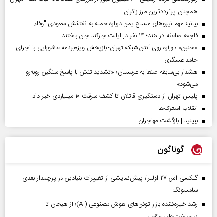
همچنان پرترددترین مرز زائران
بیانیه مهم نیروهای مسلح یمن درباره حمله به نفتکش سعودی "وفاء"
فاجعه صاعقه در هند؛ ۱۴ نفر در ایالت جارکند جان باختند
«حنین» دوباره روی آنتن شبکه تهران؛ بازپخش ویژه‌برنامه عاشورایی با اجرای
حامد عسگری
هشدار بی‌سابقه صنعا به عربستان؛ «تشدید تنش با پاسخ سنگین روبه‌رو
می‌شود»
پلیس تهران از دستگیری قاتلان تا کشف سرقت ۱۰ میلیاردی خبر داد
انقلاب استوک‌ها
ببینید | بازگشت مهاجران
گوناگون
گلکسی اس ۲۷ اولترا؛ پیش‌نمایشی از تغییرات بنیادین در پرچمدار بعدی
سامسونگ
رشد خیره‌کننده بازار توکن‌های هوش مصنوعی (AI)؛ از هیجان تا
زیرساخت‌های واقعی