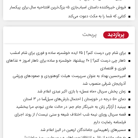
فروش خیره‌کننده داستان اسباب‌بازی ۵؛ بزرگ‌ترین افتتاحیه سال برای پیکسار
کتابی که شما را به مکث دعوت می‌کند
پربازدید
پربحث
برای شام چی درست کنم؟ | ۲۵ ایده خوشمزه، ساده و فوری برای شام امشب
ناهار چی درست کنم؟ | ۲۰ پیشنهاد خوشمزه و ساده برای ناهار امروز + غذاهای
فوری و اقتصادی
امیرحسین بهداد به عنوان سرپرست هیئت کوهنوردی و صعودهای ورزشی
آذربایجان شرقی منصوب شد
زمان پخش سریال «ماه عسل» با بازی اکبر عبدی اعلام شد
دمای ۵۰ درجه در خوزستان | احتمال بارش‌های سیل‌آسا در ۳ استان
ببینید | آزارگر زنان به خبرنگار جام جم: در حالت عادی نبودم، مرا ببخشید
قصه سریال رویای نیمه شب اختلاف شیعه و سنی نیست/ از روند اجرای
فیلمنامه رضایت دارم
مسیر‌های راهپیمایی جاماندگان اربعین در البرز اعلام شد
به جای مانده از نقل و انتقالات؛ سپاهان و پرسپولیس سد ساختند!