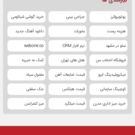
نیازمندی ها
یوتوبروکرز
جراحی بینی
خرید گوشی شیائومی
هزینه پست
بخورات
دانلود آهنگ جدید
سئو در مشهد
نرم افزار CRM
webone.co
فروشگاه انتخاب من
هتل های تهران
کمک به خیریه
میکروبلیدینگ ابرو
قیمت ضایعات آهن
مفتول سیاه
کوچینگ سازمانی
قیمت هبلکس
جک سقفی
خرید میز اداری مدرن
قیمت میلگرد
میز کنفرانس