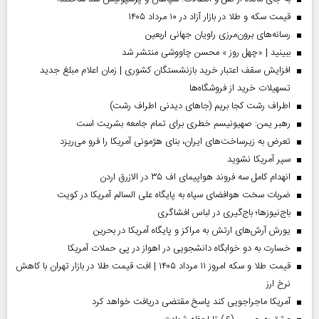
قیمت سکه و طلا در بازار آزاد در ۱۰ مرداد ۱۴۰۵
رسانه‌های برون‌مرزی راویان جهانی اربعین
ببینید | «چهل روز » محسن چاووشی منتشر شد
افزایش سقف اعتبار خرید بازنشستگان کشوری | زمان اعلام مبلغ جدید
تسهیلات خرید از فروشگاه‌ها
اطراف رشت کجا بریم (جاهای دیدنی اطراف رشت)
رهبر یمن: صهیونیسم خطری برای تمام جامعه بشریت است
تعرض به زیرساخت‌های ایران، بنای هژمونی آمریکا را فرو می‌ریزد
سپر آمریکا نشوید
انهدام کامل سه فروند هواپیمای اف ۳۵ در الازرق اردن
ضربات سخت هوافضای سپاه به پایگاه علی السالم آمریکا در کویت
باج‌نیوزها؛ باج‌گیری در لباس افشاگری
یورش آرش‌های ارتش به مراکز و پایگاه‌ آمریکا در بحرین
خسارت به دو خوابگاه دانشجویی در اهواز در پی حملات آمریکا
قیمت طلا و سکه امروز ۱۱ مرداد ۱۴۰۵ | افت قیمت طلا در بازار تهران با کاهش
نرخ ارز
آمریکا ماجراجویی کند پاسخ مقتضی دریافت خواهد کرد