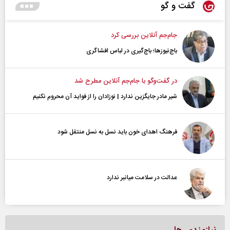
گفت و گو
جام‌جم آنلاین بررسی کرد
باج‌نیوزها؛ باج‌گیری در لباس افشاگری
در گفت‌و‌گو با جام‌جم آنلاین مطرح شد
شیر مادر جایگزین ندارد | نوزادان را از فواید آن محروم نکنیم
فرهنگ اهدای خون باید نسل به نسل منتقل شود
عدالت در سلامت میانبر ندارد