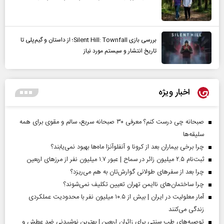
بررسی بازی Silent Hill: Townfall؛ از داستان و گیم‌پلی تا
تاریخ انتشار و سیستم مورد نیاز
اخبار ویژه
صبحانه چی درست کنم؟ معرفی ۳۰ صبحانه سریع، سالم و مقوی برای همه
سلیقه‌ها
چرا برخی بیماران بعد از کرونا و آنفلوآنزا ماه‌ها بهبود نمی‌یابند؟
ثبت‌نام ۲.۵ میلیون زائر در سماح | عبور ۱.۷ میلیون نفر از مرز‌های اربعین
چرا بعد از سفرهای طولانی گوارش‌تان به هم می‌ریزد؟
چرا ساختمان‌های ناایمن تهران تعیین تکلیف نمی‌شوند؟
آمار معلولیت در ایران | بیش از ۱۰.۵ میلیون نفر با محدودیت عملکردی
زندگی می‌کنند
توصیه‌های طب سنتی برای زائران اربعین | بهترین نوشیدنی ضد عطش و