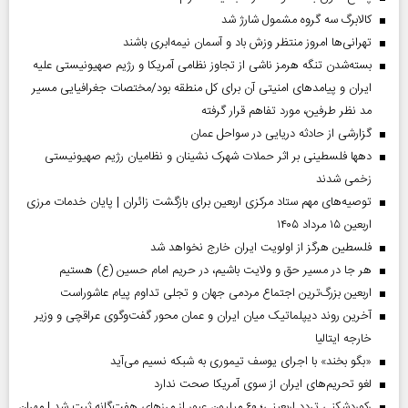
کالابرگ سه گروه مشمول شارژ شد
تهرانی‌ها امروز منتظر وزش باد و آسمان نیمه‌ابری باشند
بسته‌شدن تنگه هرمز ناشی از تجاوز نظامی آمریکا و رژیم صهیونیستی علیه
ایران و پیامد‌های امنیتی آن برای کل منطقه بود/مختصات جغرافیایی مسیر
مد نظر طرفین، مورد تفاهم قرار گرفته
گزارشی از حادثه دریایی در سواحل عمان
دهها فلسطینی بر اثر حملات شهرک نشینان و نظامیان رژیم صهیونیستی
زخمی شدند
توصیه‌های مهم ستاد مرکزی اربعین برای بازگشت زائران | پایان خدمات مرزی
اربعین ۱۵ مرداد ۱۴۰۵
فلسطین هرگز از اولویت ایران خارج نخواهد شد
هر جا در مسیر حق و ولایت باشیم، در حریم امام حسین (ع) هستیم
اربعین بزرگ‌ترین اجتماع مردمی جهان و تجلی تداوم پیام عاشوراست
آخرین روند دیپلماتیک میان ایران و عمان محور گفت‌وگوی عراقچی و وزیر
خارجه ایتالیا
«بگو بخند» با اجرای یوسف تیموری به شبکه نسیم می‌آید
لغو تحریم‌های ایران از سوی آمریکا صحت ندارد
رکوردشکنی تردد اربعینی؛ ۶۰ میلیون عبور از مرزهای هفت‌گانه ثبت شد | مهران