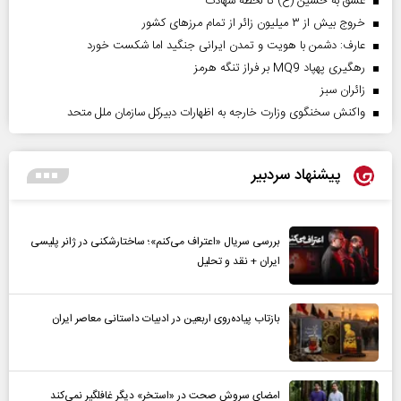
عشق به حسین (ع) تا لحظه شهادت
خروج بیش از ۳ میلیون زائر از تمام مرز‌های کشور
عارف: دشمن با هویت و تمدن ایرانی جنگید اما شکست خورد
رهگیری پهپاد MQ9 بر فراز تنگه هرمز
‌زائران سبز
واکنش سخنگوی وزارت خارجه به اظهارات دبیرکل سازمان ملل متحد
پیشنهاد سردبیر
بررسی سریال «اعتراف می‌کنم»؛ ساختارشکنی در ژانر پلیسی
ایران + نقد و تحلیل
بازتاب پیاده‌روی اربعین در ادبیات داستانی معاصر ایران
امضای سروش صحت در «استخر» دیگر غافلگیر نمی‌کند