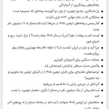
راهکارهای پیشگیری از گرمازدگی
راز ماندگاری «رادیو اربعین» از زبان دو گوینده؛ رسانه‌ای که حسینیه است
ستارگانی که در جام جهانی ۲۰۲۶ بازی نکردند
آغاز رسمی برنامه‌های اربعین ۱۴۰۵ در مرز‌ها | ثبت‌نام سماح به ۱.۷ میلیون نفر
رسید
قیمت قبر در بهشت زهرا (س) در سال ۱۴۰۵ چقدر است؟ | نرخ خرید، رزرو و
احیای قبور
چرا گرد و غبار در ایران تشدید شد؟ | حقابه تالاب‌ها مهم‌ترین راهکار مهار
ریزگردهاست
مجازات سنگین برای آدم‌ربایان گوش‌بر
واکسن جدید سرطان پانکراس امیدبخش شد
توصیه‌های تغذیه‌ای برای زائران اربعین ۱۴۰۵ | در گرمای اربعین چه بخوریم و
چه نخوریم؟
گره قتل در دی‌جی پارتی با ۵۰ قسم باز می‌شود
ثبت‌نام بیش از یک میلیون نفر در سماح | زائران «همیار اربعین» را نصب
کنند
متقاضیان ارز اربعین ۱۴۰۵ بخوانند | ثبت‌نام در سامانه سماح را به روز‌های آخر
موکول نکنید