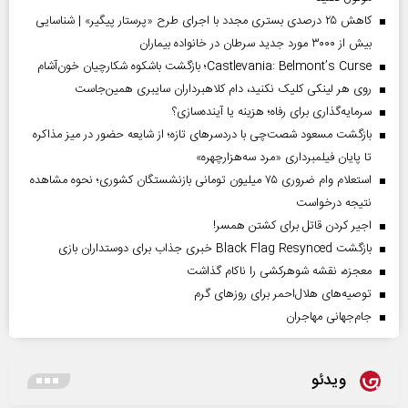
کاهش ۲۵ درصدی بستری مجدد با اجرای طرح «پرستار پیگیر» | شناسایی
بیش از ۳۰۰۰ مورد جدید سرطان در خانواده بیماران
Castlevania: Belmont’s Curse؛ بازگشت باشکوه شکارچیان خون‌آشام
روی هر لینکی کلیک نکنید، دام کلاهبرداران سایبری همین‌جاست
سرمایه‌گذاری برای رفاه؛ هزینه یا آینده‌سازی؟
بازگشت مسعود شصت‌چی با دردسر‌های تازه؛ از شایعه حضور در میز مذاکره
تا پایان فیلمبرداری «مرد سه‌هزارچهره»
استعلام وام ضروری ۷۵ میلیون تومانی بازنشستگان کشوری؛ نحوه مشاهده
نتیجه درخواست
اجیر کردن قاتل برای کشتن همسر!
بازگشت Black Flag Resynced خبری جذاب برای دوستداران بازی
معجزه، نقشه شوهرکشی را ناکام گذاشت
توصیه‌های هلال‌احمر برای روز‌های گرم
جام‌جهانی مهاجران
ویدئو