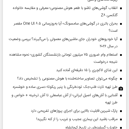
انقلاب گوشی‌های تاشو‌ با طعم هوش مصنوعی؛ معرفی و مقایسه خانواده
گلکسی Z۸
بحران باتری در گوشی‌های سامسونگ؛ آیا به‌روزرسانی One UI ۸.۵ مقصر
است؟
آیا خودروهای خودران جای ماشین‌های معمولی را می‌گیرند؟ بررسی وضعیت
در سال ۲۰۲۶
استعلام وام ضروری ۷۵ میلیون تومانی بازنشستگان کشوری؛ نحوه مشاهده
نتیجه درخواست
این غذای لاکچری را ۱۵ دقیقه‌ای آماده کنید
چگونه می‌توان تصاویر ساخته‌شده با هوش مصنوعی را تشخیص داد؟
طرز تهیه تارت فلپ‌جک توت‌فرنگی با پنیر ریکوتا؛ دسری ساده و خوشمزه
آشنایی با آش‌های اصیل ایرانی؛ از آش عباسعلی تا آش ترخینه + خواص و
طرز تهیه
پارک شیرین قابلیت‌ بالایی برای اجرای پروژهای تفریحی دارد
مراقب باشید این بیماری عجیب و غریب را از کنه نگیرید!
خاوران؛ گمشده‌ای در تاریخ کرمانشاه