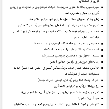
فوری و اقتصادی
امیرحسین بهداد به عنوان سرپرست هیئت کوهنوردی و صعودهای ورزشی
آذربایجان شرقی منصوب شد
زمان پخش سریال «ماه عسل» با بازی اکبر عبدی اعلام شد
دمای ۵۰ درجه در خوزستان | احتمال بارش‌های سیل‌آسا در ۳ استان
قصه سریال رویای نیمه شب اختلاف شیعه و سنی نیست/ از روند اجرای
فیلمنامه رضایت دارم
مسیر‌های راهپیمایی جاماندگان اربعین در البرز اعلام شد
قیمت سکه و طلا در بازار آزاد در ۱۰ مرداد ۱۴۰۵
ببینید | «چهل روز » محسن چاووشی منتشر شد
رسانه‌های برون‌مرزی راویان جهانی اربعین
افزایش سقف اعتبار خرید بازنشستگان کشوری | زمان اعلام مبلغ جدید
تسهیلات خرید از فروشگاه‌ها
اطراف رشت کجا بریم (جاهای دیدنی اطراف رشت)
باج‌نیوزها؛ باج‌گیری در لباس افشاگری
تعرض به زیرساخت‌های ایران، بنای هژمونی آمریکا را فرو می‌ریزد
سپر آمریکا نشوید
نظرسنجی شبکه تماشا برای انتخاب سریال‌های شرقی محبوب مخاطبان