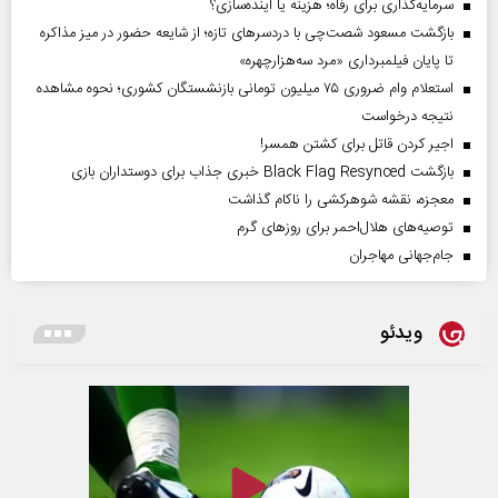
سرمایه‌گذاری برای رفاه؛ هزینه یا آینده‌سازی؟
بازگشت مسعود شصت‌چی با دردسر‌های تازه؛ از شایعه حضور در میز مذاکره
تا پایان فیلمبرداری «مرد سه‌هزارچهره»
استعلام وام ضروری ۷۵ میلیون تومانی بازنشستگان کشوری؛ نحوه مشاهده
نتیجه درخواست
اجیر کردن قاتل برای کشتن همسر!
بازگشت Black Flag Resynced خبری جذاب برای دوستداران بازی
معجزه، نقشه شوهرکشی را ناکام گذاشت
توصیه‌های هلال‌احمر برای روز‌های گرم
جام‌جهانی مهاجران
ویدئو