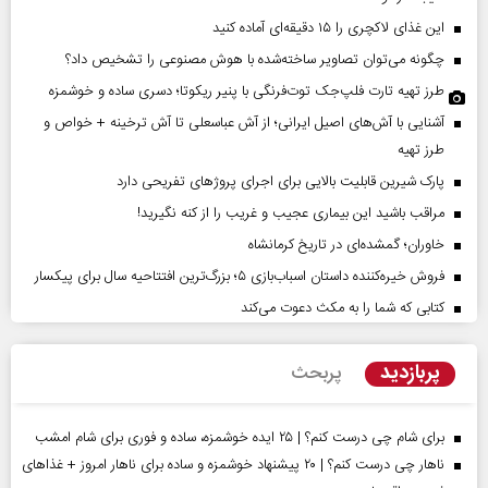
این غذای لاکچری را ۱۵ دقیقه‌ای آماده کنید
چگونه می‌توان تصاویر ساخته‌شده با هوش مصنوعی را تشخیص داد؟
طرز تهیه تارت فلپ‌جک توت‌فرنگی با پنیر ریکوتا؛ دسری ساده و خوشمزه
آشنایی با آش‌های اصیل ایرانی؛ از آش عباسعلی تا آش ترخینه + خواص و
طرز تهیه
پارک شیرین قابلیت‌ بالایی برای اجرای پروژهای تفریحی دارد
مراقب باشید این بیماری عجیب و غریب را از کنه نگیرید!
خاوران؛ گمشده‌ای در تاریخ کرمانشاه
فروش خیره‌کننده داستان اسباب‌بازی ۵؛ بزرگ‌ترین افتتاحیه سال برای پیکسار
کتابی که شما را به مکث دعوت می‌کند
پربازدید
پربحث
برای شام چی درست کنم؟ | ۲۵ ایده خوشمزه، ساده و فوری برای شام امشب
ناهار چی درست کنم؟ | ۲۰ پیشنهاد خوشمزه و ساده برای ناهار امروز + غذاهای