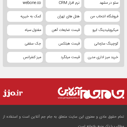
سئو در مشهد
نرم افزار CRM
webone.co
فروشگاه انتخاب من
هتل های تهران
کمک به خیریه
میکروبلیدینگ ابرو
قیمت ضایعات آهن
مفتول سیاه
کوچینگ سازمانی
قیمت هبلکس
جک سقفی
خرید میز اداری مدرن
قیمت میلگرد
میز کنفرانس
تمام حقوق مادی و معنوی این سایت متعلق به جام جم آنلاین است و استفاده از
مطالب با ذکر منبع بلامانع است.