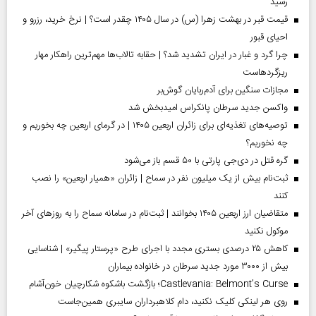
رسید
قیمت قبر در بهشت زهرا (س) در سال ۱۴۰۵ چقدر است؟ | نرخ خرید، رزرو و
احیای قبور
چرا گرد و غبار در ایران تشدید شد؟ | حقابه تالاب‌ها مهم‌ترین راهکار مهار
ریزگردهاست
مجازات سنگین برای آدم‌ربایان گوش‌بر
واکسن جدید سرطان پانکراس امیدبخش شد
توصیه‌های تغذیه‌ای برای زائران اربعین ۱۴۰۵ | در گرمای اربعین چه بخوریم و
چه نخوریم؟
گره قتل در دی‌جی پارتی با ۵۰ قسم باز می‌شود
ثبت‌نام بیش از یک میلیون نفر در سماح | زائران «همیار اربعین» را نصب
کنند
متقاضیان ارز اربعین ۱۴۰۵ بخوانند | ثبت‌نام در سامانه سماح را به روز‌های آخر
موکول نکنید
کاهش ۲۵ درصدی بستری مجدد با اجرای طرح «پرستار پیگیر» | شناسایی
بیش از ۳۰۰۰ مورد جدید سرطان در خانواده بیماران
Castlevania: Belmont’s Curse؛ بازگشت باشکوه شکارچیان خون‌آشام
روی هر لینکی کلیک نکنید، دام کلاهبرداران سایبری همین‌جاست