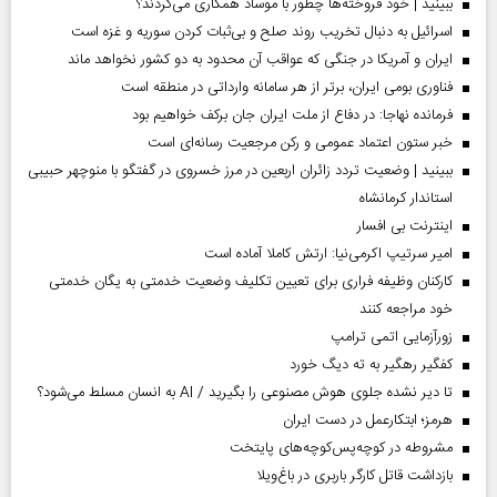
ببینید | خود فروخته‌ها چطور با موساد همکاری می‌کردند؟
اسرائیل به دنبال تخریب روند صلح و بی‌ثبات کردن سوریه و غزه است
ایران و آمریکا در جنگی که عواقب آن محدود به دو کشور نخواهد ماند
فناوری بومی ایران، برتر از هر سامانه وارداتی در منطقه است
فرمانده نهاجا: در دفاع از ملت ایران جان برکف خواهیم بود
خبر ستون اعتماد عمومی و رکن مرجعیت رسانه‌ای است
ببینید | وضعیت تردد زائران اربعین در مرز خسروی در گفتگو با منوچهر حبیبی
استاندار کرمانشاه
اینترنت بی افسار
امیر سرتیپ اکرمی‌نیا: ارتش کاملا آماده است
کارکنان وظیفه فراری برای تعیین تکلیف وضعیت خدمتی به یگان خدمتی
خود مراجعه کنند
زورآزمایی اتمی ترامپ
کفگیر رهگیر به ته دیگ خورد
تا دیر نشده جلوی هوش مصنوعی را بگیرید / AI به انسان مسلط می‌شود؟
هرمز؛ ابتکارعمل در دست ایران
مشروطه در کوچه‌پس‌کوچه‌های پایتخت
بازداشت قاتل کارگر باربری در باغ‌ویلا