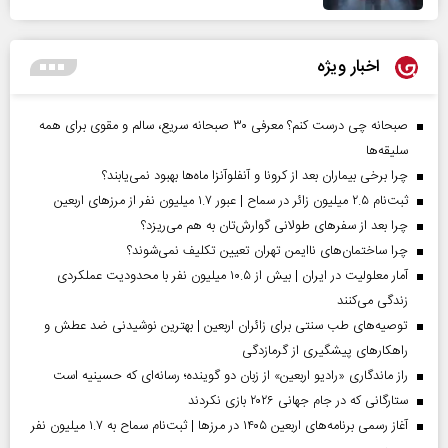
اخبار ویژه
صبحانه چی درست کنم؟ معرفی ۳۰ صبحانه سریع، سالم و مقوی برای همه
سلیقه‌ها
چرا برخی بیماران بعد از کرونا و آنفلوآنزا ماه‌ها بهبود نمی‌یابند؟
ثبت‌نام ۲.۵ میلیون زائر در سماح | عبور ۱.۷ میلیون نفر از مرز‌های اربعین
چرا بعد از سفرهای طولانی گوارش‌تان به هم می‌ریزد؟
چرا ساختمان‌های ناایمن تهران تعیین تکلیف نمی‌شوند؟
آمار معلولیت در ایران | بیش از ۱۰.۵ میلیون نفر با محدودیت عملکردی
زندگی می‌کنند
توصیه‌های طب سنتی برای زائران اربعین | بهترین نوشیدنی ضد عطش و
راهکارهای پیشگیری از گرمازدگی
راز ماندگاری «رادیو اربعین» از زبان دو گوینده؛ رسانه‌ای که حسینیه است
ستارگانی که در جام جهانی ۲۰۲۶ بازی نکردند
آغاز رسمی برنامه‌های اربعین ۱۴۰۵ در مرز‌ها | ثبت‌نام سماح به ۱.۷ میلیون نفر