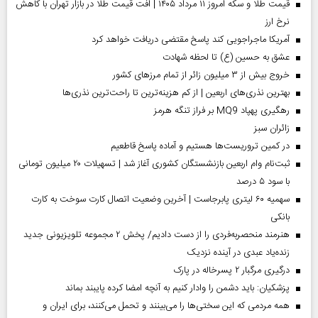
قیمت طلا و سکه امروز ۱۱ مرداد ۱۴۰۵ | افت قیمت طلا در بازار تهران با کاهش
نرخ ارز
آمریکا ماجراجویی کند پاسخ مقتضی دریافت خواهد کرد
عشق به حسین (ع) تا لحظه شهادت
خروج بیش از ۳ میلیون زائر از تمام مرز‌های کشور
بهترین نذری‌های اربعین | از کم هزینه‌ترین تا راحت‌ترین نذری‌ها
رهگیری پهپاد MQ9 بر فراز تنگه هرمز
‌زائران سبز
در کمین تروریست‌ها هستیم و آماده پاسخ قاطعیم
ثبت‌نام وام اربعین بازنشستگان کشوری آغاز شد | تسهیلات ۲۰ میلیون تومانی
با سود ۵ درصد
سهمیه ۶۰ لیتری پابرجاست | آخرین وضعیت اتصال کارت سوخت به کارت
بانکی
هنرمند منحصر‌به‌فردی را از دست دادیم/ پخش ۲ مجموعه تلویزیونی جدید
زنده‌یاد عبدی در آینده نزدیک
درگیری مرگبار ۲ پسرخاله در پارک
پزشکیان: باید دشمن را وادار کنیم به آنچه امضا کرده پایبند بماند
همه مردمی که این سختی‌ها را می‌بینند و تحمل می‌کنند، برای ایران و