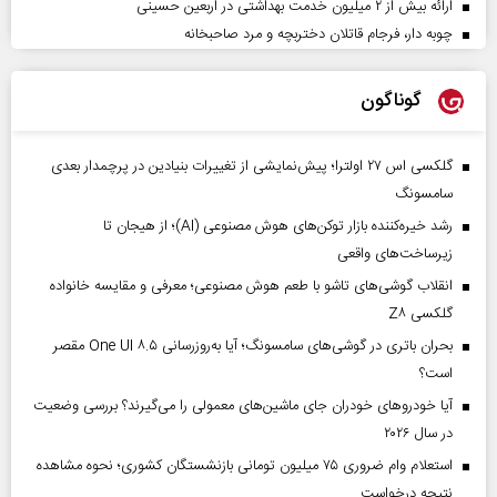
ارائه بیش از ۲ میلیون خدمت بهداشتی در اربعین حسینی
چوبه دار، فرجام قاتلان دختربچه و مرد صاحبخانه
گوناگون
گلکسی اس ۲۷ اولترا؛ پیش‌نمایشی از تغییرات بنیادین در پرچمدار بعدی
سامسونگ
رشد خیره‌کننده بازار توکن‌های هوش مصنوعی (AI)؛ از هیجان تا
زیرساخت‌های واقعی
انقلاب گوشی‌های تاشو‌ با طعم هوش مصنوعی؛ معرفی و مقایسه خانواده
گلکسی Z۸
بحران باتری در گوشی‌های سامسونگ؛ آیا به‌روزرسانی One UI ۸.۵ مقصر
است؟
آیا خودروهای خودران جای ماشین‌های معمولی را می‌گیرند؟ بررسی وضعیت
در سال ۲۰۲۶
استعلام وام ضروری ۷۵ میلیون تومانی بازنشستگان کشوری؛ نحوه مشاهده
نتیجه درخواست