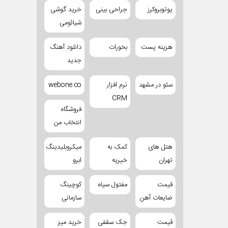
یوتوبروکرز
جراحی بینی
خرید گوشی
شیائومی
هزینه پست
بخورات
دانلود آهنگ
جدید
سئو در مشهد
نرم افزار
webone.co
CRM
فروشگاه
انتخاب من
هتل های
کمک به
میکروبلیدینگ
تهران
خیریه
ابرو
قیمت
مفتول سیاه
کوچینگ
ضایعات آهن
سازمانی
قیمت
جک سقفی
خرید میز