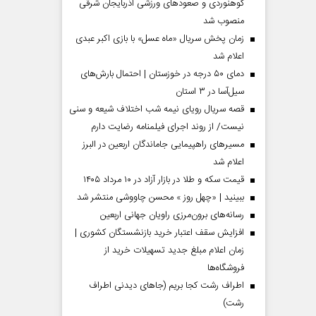
کوهنوردی و صعودهای ورزشی آذربایجان شرقی
منصوب شد
زمان پخش سریال «ماه عسل» با بازی اکبر عبدی
اعلام شد
دمای ۵۰ درجه در خوزستان | احتمال بارش‌های
سیل‌آسا در ۳ استان
قصه سریال رویای نیمه شب اختلاف شیعه و سنی
نیست/ از روند اجرای فیلمنامه رضایت دارم
مسیر‌های راهپیمایی جاماندگان اربعین در البرز
اعلام شد
قیمت سکه و طلا در بازار آزاد در ۱۰ مرداد ۱۴۰۵
مردادماه
صفحات نخست روزنامه ها‌ی‌سه‌شنبه ۶ مردادماه
صفحات
ببینید | «چهل روز » محسن چاووشی منتشر شد
رسانه‌های برون‌مرزی راویان جهانی اربعین
افزایش سقف اعتبار خرید بازنشستگان کشوری |
زمان اعلام مبلغ جدید تسهیلات خرید از
فروشگاه‌ها
اطراف رشت کجا بریم (جاهای دیدنی اطراف
رشت)