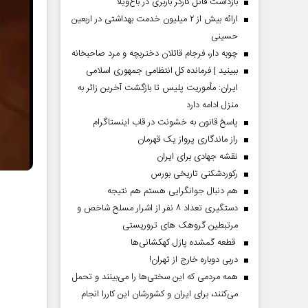
بازداشت قاتل کارگر باربری در باغ‌ویلا
ارائه بیش از ۲ میلیون خدمت بهداشتی در اربعین
حسینی
چوبه دار، فرجام قاتلان دختربچه و مرد صاحبخانه
ببینید | فرمانده کل انتظامی جمهوری اسلامی
ایران­: مأموریت پلیس تا بازگشت آخرین زائر به
منزل ادامه دارد
پاسخ قانون به خشونت در قاب اینستاگرام
راز ماندگاری پرواز یک قهرمان
نقشه جهادی برای ایران
رکوردشکنی تاریخی بورس
هم دنبال جوانگرایی هستم هم نتیجه
دستگیری تعداد ۸ نفر از اشرار مسلح شاخص و
مرتبطین گروهک های تروریستی
قطعه گمشده پازل کهکشانی‌ها
دربی دوباره خارج از تهران!
همه مردمی که این سختی‌ها را می‌بینند و تحمل
می‌کنند، برای ایران و کشورشان این کاررا انجام