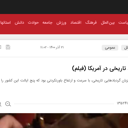
است
بین الملل
فرهنگ
اقتصاد
ورزش
جامعه
حوادث
دانش
استانها
لل
عمومی
۲۱ آذر ۱۴۰۰ - ۱۱:۰۲
 تاریخی در آمریکا (فیلم)
زبان گردباد‌هایی تاریخی، با سرعت و ارتفاع باورنکردنی بود که پنج ایالت این کشور را 