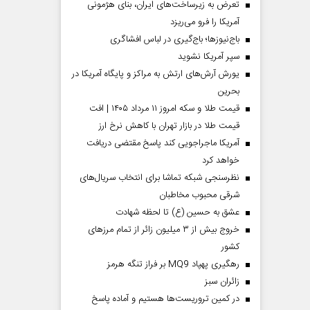
تعرض به زیرساخت‌های ایران، بنای هژمونی
آمریکا را فرو می‌ریزد
باج‌نیوزها؛ باج‌گیری در لباس افشاگری
سپر آمریکا نشوید
یورش آرش‌های ارتش به مراکز و پایگاه‌ آمریکا در
بحرین
قیمت طلا و سکه امروز ۱۱ مرداد ۱۴۰۵ | افت
قیمت طلا در بازار تهران با کاهش نرخ ارز
آمریکا ماجراجویی کند پاسخ مقتضی دریافت
خواهد کرد
نظرسنجی شبکه تماشا برای انتخاب سریال‌های
شرقی محبوب مخاطبان
عشق به حسین (ع) تا لحظه شهادت
خروج بیش از ۳ میلیون زائر از تمام مرز‌های
کشور
رهگیری پهپاد MQ9 بر فراز تنگه هرمز
‌زائران سبز
در کمین تروریست‌ها هستیم و آماده پاسخ