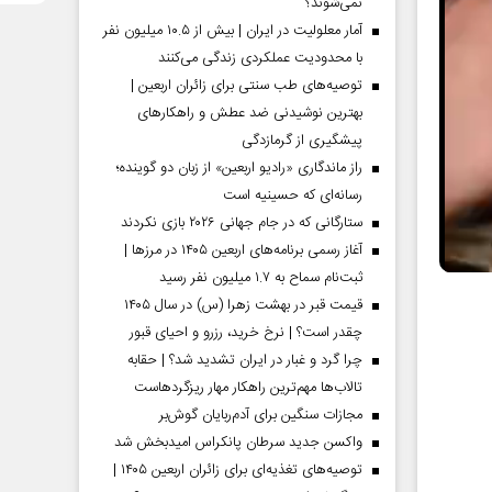
نمی‌شوند؟
آمار معلولیت در ایران | بیش از ۱۰.۵ میلیون نفر
با محدودیت عملکردی زندگی می‌کنند
توصیه‌های طب سنتی برای زائران اربعین |
بهترین نوشیدنی ضد عطش و راهکارهای
پیشگیری از گرمازدگی
راز ماندگاری «رادیو اربعین» از زبان دو گوینده؛
رسانه‌ای که حسینیه است
ستارگانی که در جام جهانی ۲۰۲۶ بازی نکردند
آغاز رسمی برنامه‌های اربعین ۱۴۰۵ در مرز‌ها |
ثبت‌نام سماح به ۱.۷ میلیون نفر رسید
قیمت قبر در بهشت زهرا (س) در سال ۱۴۰۵
چقدر است؟ | نرخ خرید، رزرو و احیای قبور
چرا گرد و غبار در ایران تشدید شد؟ | حقابه
تالاب‌ها مهم‌ترین راهکار مهار ریزگردهاست
مجازات سنگین برای آدم‌ربایان گوش‌بر
واکسن جدید سرطان پانکراس امیدبخش شد
توصیه‌های تغذیه‌ای برای زائران اربعین ۱۴۰۵ |