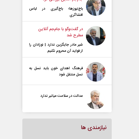
باج‌نیوزها؛ باج‌گیری در لباس
افشاگری
در گفت‌و‌گو با جام‌جم آنلاین
مطرح شد
شیر مادر جایگزین ندارد | نوزادان را
از فواید آن محروم نکنیم
فرهنگ اهدای خون باید نسل به
نسل منتقل شود
عدالت در سلامت میانبر ندارد
نیازمندی ها