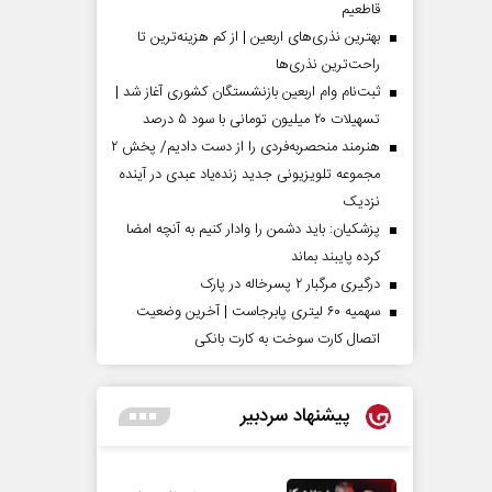
قاطعیم
بهترین نذری‌های اربعین | از کم هزینه‌ترین تا
راحت‌ترین نذری‌ها
ثبت‌نام وام اربعین بازنشستگان کشوری آغاز شد |
تسهیلات ۲۰ میلیون تومانی با سود ۵ درصد
هنرمند منحصر‌به‌فردی را از دست دادیم/ پخش ۲
مجموعه تلویزیونی جدید زنده‌یاد عبدی در آینده
نزدیک
پزشکیان: باید دشمن را وادار کنیم به آنچه امضا
کرده پایبند بماند
درگیری مرگبار ۲ پسرخاله در پارک
سهمیه ۶۰ لیتری پابرجاست | آخرین وضعیت
اتصال کارت سوخت به کارت بانکی
پیشنهاد سردبیر