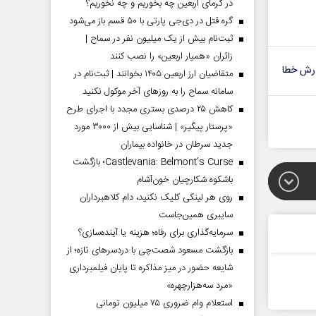
در گرمای اربعین چه بخوریم و چه نخوریم؟
گره قتل در دی‌جی پارتی با ۵۰ قسم باز می‌شود
ثبت‌نام بیش از یک میلیون نفر در سماح |
زائران «همیار اربعین» را نصب کنند
رش خطا
متقاضیان ارز اربعین ۱۴۰۵ بخوانند | ثبت‌نام در
سامانه سماح را به روز‌های آخر موکول نکنید
کاهش ۲۵ درصدی بستری مجدد با اجرای طرح
«پرستار پیگیر» | شناسایی بیش از ۳۰۰۰ مورد
جدید سرطان در خانواده بیماران
Castlevania: Belmont’s Curse؛ بازگشت
باشکوه شکارچیان خون‌آشام
روی هر لینکی کلیک نکنید، دام کلاهبرداران
سایبری همین‌جاست
سرمایه‌گذاری برای رفاه؛ هزینه یا آینده‌سازی؟
بازگشت مسعود شصت‌چی با دردسر‌های تازه؛ از
شایعه حضور در میز مذاکره تا پایان فیلمبرداری
«مرد سه‌هزارچهره»
استعلام وام ضروری ۷۵ میلیون تومانی