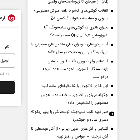
(AI)؛ از هیجان تا زیرساخت‌های واقعی
انقلاب گوشی‌های تاشو‌ با طعم هوش مصنوعی؛
ارس
معرفی و مقایسه خانواده گلکسی Z۸
بحران باتری در گوشی‌های سامسونگ؛ آیا
به‌روزرسانی One UI ۸.۵ مقصر است؟
آیا خودروهای خودران جای ماشین‌های معمولی را
می‌گیرند؟ بررسی وضعیت در سال ۲۰۲۶
استعلام وام ضروری ۷۵ میلیون تومانی
بازنشستگان کشوری؛ نحوه مشاهده نتیجه
درخواست
این غذای لاکچری را ۱۵ دقیقه‌ای آماده کنید
چگونه می‌توان تصاویر ساخته‌شده با هوش
مصنوعی را تشخیص داد؟
طرز تهیه تارت فلپ‌جک توت‌فرنگی با پنیر ریکوتا؛
دسری ساده و خوشمزه
آشنایی با آش‌های اصیل ایرانی؛ از آش عباسعلی تا
آش ترخینه + خواص و طرز تهیه