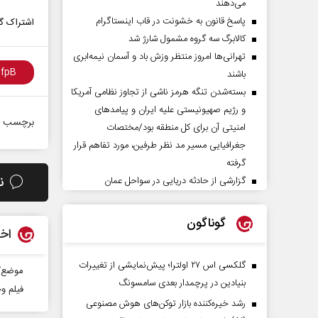
می‌دهند
پاسخ قانون به خشونت در قاب اینستاگرام
اشتراک گذ
کالابرگ سه گروه مشمول شارژ شد
تهرانی‌ها امروز منتظر وزش باد و آسمان نیمه‌ابری
باشند
بسته‌شدن تنگه هرمز ناشی از تجاوز نظامی آمریکا
و رژیم صهیونیستی علیه ایران و پیامد‌های
برچسب ه
امنیتی آن برای کل منطقه بود/مختصات
جغرافیایی مسیر مد نظر طرفین، مورد تفاهم قرار
گرفته
ن
گزارشی از حادثه دریایی در سواحل عمان
گوناگون
اخب
گلکسی اس ۲۷ اولترا؛ پیش‌نمایشی از تغییرات
موضع‌گ
بنیادین در پرچمدار بعدی سامسونگ
فیلم و
رشد خیره‌کننده بازار توکن‌های هوش مصنوعی