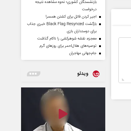
بازنشستگان کشوری؛ نحوه مشاهده نتیجه
درخواست
اجیر کردن قاتل برای کشتن همسر!
بازگشت Black Flag Resynced خبری جذاب
برای دوستداران بازی
معجزه، نقشه شوهرکشی را ناکام گذاشت
توصیه‌های هلال‌احمر برای روز‌های گرم
جام‌جهانی مهاجران
ویدئو