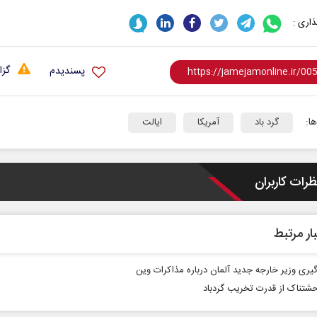
اری :
گزا
پسندیدم
ا:
گرد باد
آمریکا
ایالت
ظرات کاربران
ار مرتبط
یری وزیر خارجه جدید آلمان درباره مذاکرات وین
حشتناک از قدرت تخریب گردباد