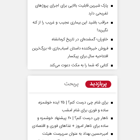
پارک شیرین قابلیت‌ بالایی برای اجرای پروژهای
تفریحی دارد
مراقب باشید این بیماری عجیب و غریب را از کنه
نگیرید!
خاوران؛ گمشده‌ای در تاریخ کرمانشاه
فروش خیره‌کننده داستان اسباب‌بازی ۵؛ بزرگ‌ترین
افتتاحیه سال برای پیکسار
کتابی که شما را به مکث دعوت می‌کند
دات کوتاه‏‌مدت و
اربعین نماد مقاومت در برابر
اقع آمریکا
استکبار‌
پربازدید
پربحث
 مسائل سیاسی
رحمت‌الله نوروزی - عضو کمیسیون اجتماعی
رضا 
مجلس
برای شام چی درست کنم؟ | ۲۵ ایده خوشمزه،
ساده و فوری برای شام امشب
ناهار چی درست کنم؟ | ۲۰ پیشنهاد خوشمزه و
ساده برای ناهار امروز + غذاهای فوری و اقتصادی
امیرحسین بهداد به عنوان سرپرست هیئت