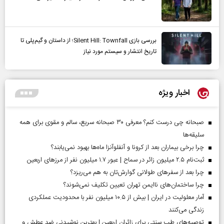
بررسی بازی Silent Hill: Townfall؛ از داستان و گیم‌پلی تا
تاریخ انتشار و سیستم مورد نیاز
اخبار ویژه
صبحانه چی درست کنم؟ معرفی ۳۰ صبحانه سریع، سالم و مقوی برای همه
سلیقه‌ها
چرا برخی بیماران بعد از کرونا و آنفلوآنزا ماه‌ها بهبود نمی‌یابند؟
ثبت‌نام ۲.۵ میلیون زائر در سماح | عبور ۱.۷ میلیون نفر از مرز‌های اربعین
چرا بعد از سفرهای طولانی گوارش‌تان به هم می‌ریزد؟
چرا ساختمان‌های ناایمن تهران تعیین تکلیف نمی‌شوند؟
آمار معلولیت در ایران | بیش از ۱۰.۵ میلیون نفر با محدودیت عملکردی
زندگی می‌کنند
توصیه‌های طب سنتی برای زائران اربعین | بهترین نوشیدنی ضد عطش و