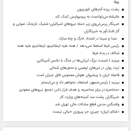
یوفا
پشت پرده آمارهای تلویزیون
عالیشاه می‌توانست به پرسپولیس کمک کند
خبرنگار پرس‌تی‌وی زیر حمله نیروهای اسرائیلی؛ شلیک نارنجک صوتی و
گاز اشک‌آور به خبرنگاران
صدا و سیما در امتداد خارگ و چاه مبارک
رئیس فیفا استعفا نمی‌دهد / همه علیه اینفانتینو، اینفانتینو علیه همه
شکاف در بدنه فیفا
ببینید | غنیمت بزرگ ایرانی‌ها در جنگ با دشمن آمریکایی
تردد روان در مرزهای اربعینی و محورهای شمالی
فاصله ایران با پیشرو‌ان هوش مصنوعی قابل جبران است
ببینید | رئیس‌جمهور: استعفاء نخواهم داد و می‌ایستم
«محاصره در برابر محاصره» و هدف قرار دادن تجمع نیروهای سعودی
خبرنگاران پشت سد کمیته‌های وزارت کار
واشنگتن مدعی قطع مبادلات مالی تهران شد
«غنائم ایران» چیزی جز پیروزی خیالی نیست