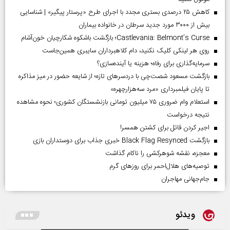
کاهش ۲۵ درصدی بستری مجدد با اجرای طرح «پرستار پیگیر» | شناسایی
بیش از ۳۰۰۰ مورد جدید سرطان در خانواده بیماران
Castlevania: Belmont’s Curse؛ بازگشت باشکوه شکارچیان خون‌آشام
روی هر لینکی کلیک نکنید، دام کلاهبرداران سایبری همین‌جاست
سرمایه‌گذاری برای رفاه؛ هزینه یا آینده‌سازی؟
بازگشت مسعود شصت‌چی با دردسر‌های تازه؛ از شایعه حضور در میز مذاکره
تا پایان فیلمبرداری «مرد سه‌هزارچهره»
استعلام وام ضروری ۷۵ میلیون تومانی بازنشستگان کشوری؛ نحوه مشاهده
نتیجه درخواست
اجیر کردن قاتل برای کشتن همسر!
بازگشت Black Flag Resynced خبری جذاب برای دوستداران بازی
معجزه، نقشه شوهرکشی را ناکام گذاشت
توصیه‌های هلال‌احمر برای روز‌های گرم
جام‌جهانی مهاجران
ویدئو