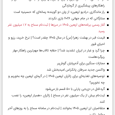
راهکارهای پیشگیری از گرمازدگی
راز ماندگاری «رادیو اربعین» از زبان دو گوینده؛ رسانه‌ای که حسینیه است
ستارگانی که در جام جهانی ۲۰۲۶ بازی نکردند
آغاز رسمی برنامه‌های اربعین ۱۴۰۵ در مرز‌ها | ثبت‌نام سماح به ۱.۷ میلیون نفر
رسید
قیمت قبر در بهشت زهرا (س) در سال ۱۴۰۵ چقدر است؟ | نرخ خرید، رزرو و
احیای قبور
چرا گرد و غبار در ایران تشدید شد؟ | حقابه تالاب‌ها مهم‌ترین راهکار مهار
ریزگردهاست
مجازات سنگین برای آدم‌ربایان گوش‌بر
واکسن جدید سرطان پانکراس امیدبخش شد
توصیه‌های تغذیه‌ای برای زائران اربعین ۱۴۰۵ | در گرمای اربعین چه بخوریم و
چه نخوریم؟
گره قتل در دی‌جی پارتی با ۵۰ قسم باز می‌شود
ثبت‌نام بیش از یک میلیون نفر در سماح | زائران «همیار اربعین» را نصب
کنند
متقاضیان ارز اربعین ۱۴۰۵ بخوانند | ثبت‌نام در سامانه سماح را به روز‌های آخر
موکول نکنید