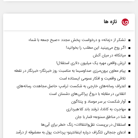
تازه ها
تشکر از «زمانه» و درخواست پخش مجدد «صبح جمعه با شما»
اگر روح می‌بینید این مطلب را بخوانید!
میانکاله در میان آتش
ارزش واقعی مهره یک میلیون دلاری استقلال!
پیام معاون برون‌مرزی صداوسیما به مناسبت روز خبرنگار؛ خبرنگار در نقطه
تلاقی واقعیت و افکار عمومی ایستاده است
اعتراف رسانه‌های خارجی به شکست ترامپ حاصل مجاهدت رسانه‌های
انقلابی در مقابله با دروغ پراکنی‌های دشمنان است
آوار شکست بر سر موساد و پنتاگون
مهاجرت به کانادا، ترفند باند کلاهبرداری
شنا در مناطق ممنوعه؛ قمار با جان
استقلال در بن‌بست نقل‌وانتقالات؛ زنگ خطر برای آبی‌ها
ادعای جنجالی تلگراف درباره اینفانتینو؛ پرداخت پول به معشوقه از درآمد