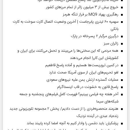
آمریکا ماجراجویی کند پاسخ مقتضی دریافت خواهد کرد
خروج بیش از ۳ میلیون زائر از تمام مرز‌های کشور
رهگیری پهپاد MQ9 بر فراز تنگه هرمز
سهمیه ۶۰ لیتری پابرجاست | آخرین وضعیت اتصال کارت سوخت به کارت
بانکی
درگیری مرگبار ۲ پسرخاله در پارک
‌زائران سبز
همه مردمی که این سختی‌ها را می‌بینند و تحمل می‌کنند، برای ایران و
کشورشان این کاررا انجام می‌دهند
در کمین تروریست‌ها هستیم و آماده پاسخ قاطعیم
لغو تحریم‌های ایران از سوی آمریکا صحت ندارد
عملیات گسترده ارتش یمن علیه نیروهای سعودی
پاسخ قانون به خشونت در قاب اینستاگرام
آخر هفته چه فیلمی ببینیم؟ فهرست کامل فیلم‌های پنجشنبه و جمعه
شبکه‌های سیما
هنرمند منحصر‌به‌فردی را از دست دادیم/ پخش ۲ مجموعه تلویزیونی جدید
زنده‌یاد عبدی در آینده نزدیک
پزشکیان: باید دشمن را وادار کنیم به آنچه امضا کرده پایبند بماند