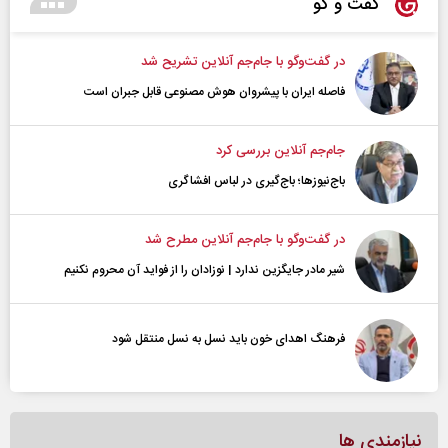
گفت و گو
در گفت‌و‌گو با جام‌جم آنلاین تشریح شد
فاصله ایران با پیشرو‌ان هوش مصنوعی قابل جبران است
جام‌جم آنلاین بررسی کرد
باج‌نیوزها؛ باج‌گیری در لباس افشاگری
در گفت‌و‌گو با جام‌جم آنلاین مطرح شد
شیر مادر جایگزین ندارد | نوزادان را از فواید آن محروم نکنیم
فرهنگ اهدای خون باید نسل به نسل منتقل شود
نیازمندی ها