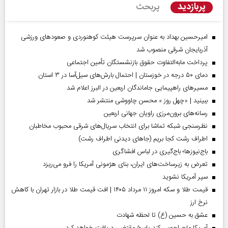
پربازدید
پربحث
امیرحسین بهداد به عنوان سرپرست هیئت کوهنوردی و صعودهای ورزشی
آذربایجان شرقی منصوب شد
پرداخت مابه‌التفاوت حقوق بازنشستگان تأمین اجتماعی
دمای ۵۰ درجه در خوزستان | احتمال بارش‌های سیل‌آسا در ۳ استان
مسیر‌های راهپیمایی جاماندگان اربعین در البرز اعلام شد
ببینید | «چهل روز » محسن چاووشی منتشر شد
رسانه‌های برون‌مرزی راویان جهانی اربعین
نظرسنجی شبکه تماشا برای انتخاب سریال‌های شرقی محبوب مخاطبان
اطراف رشت کجا بریم (جاهای دیدنی اطراف رشت)
باج‌نیوزها؛ باج‌گیری در لباس افشاگری
تعرض به زیرساخت‌های ایران، بنای هژمونی آمریکا را فرو می‌ریزد
سپر آمریکا نشوید
قیمت طلا و سکه امروز ۱۱ مرداد ۱۴۰۵ | افت قیمت طلا در بازار تهران با کاهش
نرخ ارز
عشق به حسین (ع) تا لحظه شهادت