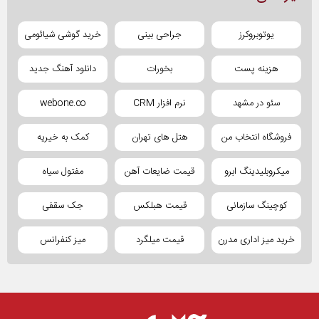
یوتوبروکرز
جراحی بینی
خرید گوشی شیائومی
هزینه پست
بخورات
دانلود آهنگ جدید
سئو در مشهد
نرم افزار CRM
webone.co
فروشگاه انتخاب من
هتل های تهران
کمک به خیریه
میکروبلیدینگ ابرو
قیمت ضایعات آهن
مفتول سیاه
کوچینگ سازمانی
قیمت هبلکس
جک سقفی
خرید میز اداری مدرن
قیمت میلگرد
میز کنفرانس