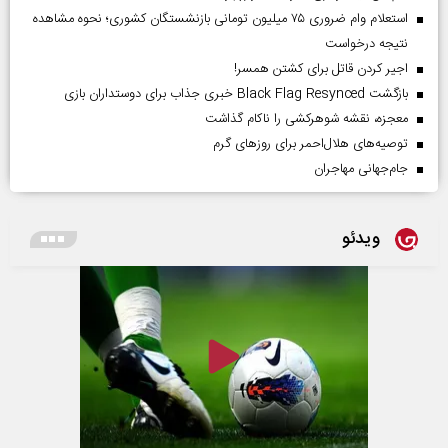
استعلام وام ضروری ۷۵ میلیون تومانی بازنشستگان کشوری؛ نحوه مشاهده
نتیجه درخواست
اجیر کردن قاتل برای کشتن همسر!
بازگشت Black Flag Resynced خبری جذاب برای دوستداران بازی
معجزه، نقشه شوهرکشی را ناکام گذاشت
توصیه‌های هلال‌احمر برای روز‌های گرم
جام‌جهانی مهاجران
ویدئو