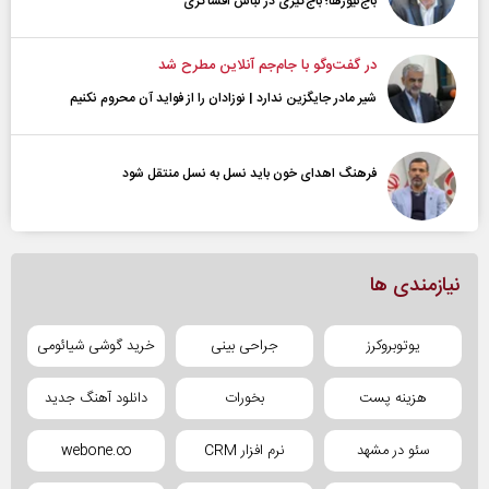
باج‌نیوزها؛ باج‌گیری در لباس افشاگری
در گفت‌و‌گو با جام‌جم آنلاین مطرح شد
شیر مادر جایگزین ندارد | نوزادان را از فواید آن محروم نکنیم
فرهنگ اهدای خون باید نسل به نسل منتقل شود
نیازمندی ها
یوتوبروکرز
جراحی بینی
خرید گوشی شیائومی
هزینه پست
بخورات
دانلود آهنگ جدید
سئو در مشهد
نرم افزار CRM
webone.co