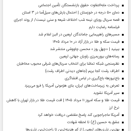
پرداخت مابه‌التفاوت حقوق بازنشستگان تأمین اجتماعی
دمای ۵۰ درجه در خوزستان | احتمال بارش‌های سیل‌آسا در ۳ استان
قصه سریال رویای نیمه شب اختلاف شیعه و سنی نیست/ از روند اجرای
فیلمنامه رضایت دارم
مسیر‌های راهپیمایی جاماندگان اربعین در البرز اعلام شد
قیمت سکه و طلا در بازار آزاد در ۱۰ مرداد ۱۴۰۵
ببینید | «چهل روز » محسن چاووشی منتشر شد
رسانه‌های برون‌مرزی راویان جهانی اربعین
نظرسنجی شبکه تماشا برای انتخاب سریال‌های شرقی محبوب مخاطبان
اطراف رشت کجا بریم (جاهای دیدنی اطراف رشت)
باج‌نیوزها؛ باج‌گیری در لباس افشاگری
تعرض به زیرساخت‌های ایران، بنای هژمونی آمریکا را فرو می‌ریزد
سپر آمریکا نشوید
قیمت طلا و سکه امروز ۱۱ مرداد ۱۴۰۵ | افت قیمت طلا در بازار تهران با کاهش
نرخ ارز
آمریکا ماجراجویی کند پاسخ مقتضی دریافت خواهد کرد
عشق به حسین (ع) تا لحظه شهادت
بهترین نذری‌های اربعین | از کم هزینه‌ترین تا راحت‌ترین نذری‌ها