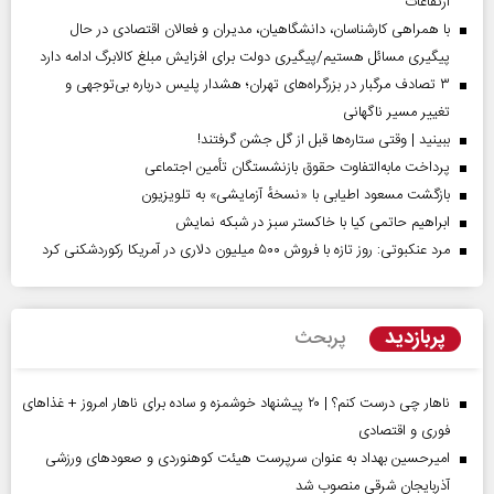
ارتفاعات
با همراهی کارشناسان، دانشگاهیان، مدیران و فعالان اقتصادی در حال
پیگیری مسائل هستیم/پیگیری دولت برای افزایش مبلغ کالابرگ ادامه دارد
۳ تصادف مرگبار در بزرگراه‌های تهران؛ هشدار پلیس درباره بی‌توجهی و
تغییر مسیر ناگهانی
ببینید | وقتی ستاره‌ها قبل از گل جشن گرفتند!
پرداخت مابه‌التفاوت حقوق بازنشستگان تأمین اجتماعی
بازگشت مسعود اطیابی با «نسخهٔ آزمایشی» به تلویزیون
ابراهیم حاتمی کیا با خاکستر سبز در شبکه نمایش
مرد عنکبوتی: روز تازه با فروش ۵۰۰ میلیون دلاری در آمریکا رکوردشکنی کرد
پربازدید
پربحث
ناهار چی درست کنم؟ | ۲۰ پیشنهاد خوشمزه و ساده برای ناهار امروز + غذاهای
فوری و اقتصادی
امیرحسین بهداد به عنوان سرپرست هیئت کوهنوردی و صعودهای ورزشی
آذربایجان شرقی منصوب شد