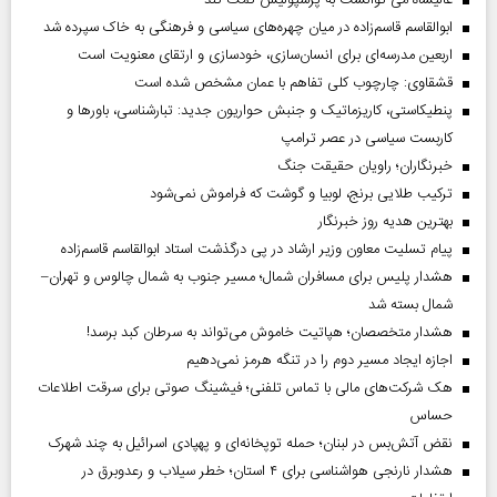
عالیشاه می توانست به پرسپولیس کمک کند
ابوالقاسم قاسم‌زاده در میان چهره‌های سیاسی و فرهنگی به خاک سپرده شد
اربعین مدرسه‌ای برای انسان‌سازی، خودسازی و ارتقای معنویت است
قشقاوی: چارچوب کلی تفاهم با عمان مشخص شده است
پنطیکاستی، کاریزماتیک و جنبش حواریون جدید: تبارشناسی، باور‌ها و
کاربست سیاسی در عصر ترامپ
خبرنگاران؛ راویان حقیقت جنگ
ترکیب طلایی برنج، لوبیا و گوشت که فراموش نمی‌شود
بهترین هدیه روز خبرنگار
پیام تسلیت معاون وزیر ارشاد در پی درگذشت استاد ابوالقاسم قاسم‌زاده
هشدار پلیس برای مسافران شمال؛ مسیر جنوب به شمال چالوس و تهران–
شمال بسته شد
هشدار متخصصان؛ هپاتیت خاموش می‌تواند به سرطان کبد برسد!
اجازه ایجاد مسیر دوم را در تنگه هرمز نمی‌دهیم
هک شرکت‌های مالی با تماس تلفنی؛ فیشینگ صوتی برای سرقت اطلاعات
حساس
نقض آتش‌بس در لبنان؛ حمله توپخانه‌ای و پهپادی اسرائیل به چند شهرک
هشدار نارنجی هواشناسی برای ۴ استان؛ خطر سیلاب و رعدوبرق در