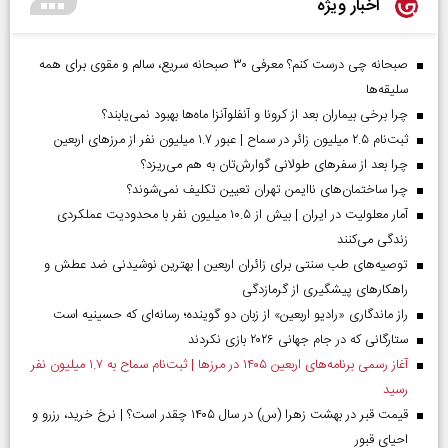
اخبار ویژه
صبحانه چی درست کنم؟ معرفی ۳۰ صبحانه سریع، سالم و مقوی برای همه
سلیقه‌ها
چرا برخی بیماران بعد از کرونا و آنفلوآنزا ماه‌ها بهبود نمی‌یابند؟
ثبت‌نام ۲.۵ میلیون زائر در سماح | عبور ۱.۷ میلیون نفر از مرز‌های اربعین
چرا بعد از سفرهای طولانی گوارش‌تان به هم می‌ریزد؟
چرا ساختمان‌های ناایمن تهران تعیین تکلیف نمی‌شوند؟
آمار معلولیت در ایران | بیش از ۱۰.۵ میلیون نفر با محدودیت عملکردی
زندگی می‌کنند
توصیه‌های طب سنتی برای زائران اربعین | بهترین نوشیدنی ضد عطش و
راهکارهای پیشگیری از گرمازدگی
راز ماندگاری «رادیو اربعین» از زبان دو گوینده؛ رسانه‌ای که حسینیه است
ستارگانی که در جام جهانی ۲۰۲۶ بازی نکردند
آغاز رسمی برنامه‌های اربعین ۱۴۰۵ در مرز‌ها | ثبت‌نام سماح به ۱.۷ میلیون نفر
رسید
قیمت قبر در بهشت زهرا (س) در سال ۱۴۰۵ چقدر است؟ | نرخ خرید، رزرو و
احیای قبور