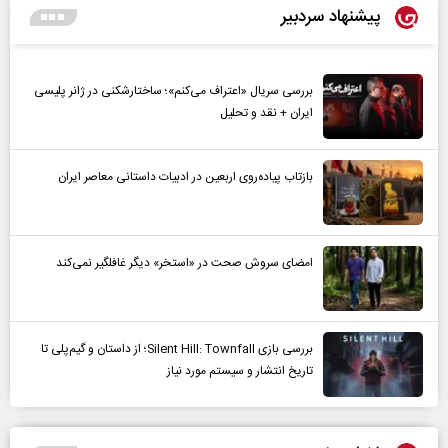
پیشنهاد سردبیر
بررسی سریال «اعتراف می‌کنم»؛ ساختارشکنی در ژانر پلیسی
ایران + نقد و تحلیل
بازتاب پیاده‌روی اربعین در ادبیات داستانی معاصر ایران
امضای سروش صحت در «استخر» دیگر غافلگیر نمی‌کند
بررسی بازی Silent Hill: Townfall؛ از داستان و گیم‌پلی تا
تاریخ انتشار و سیستم مورد نیاز