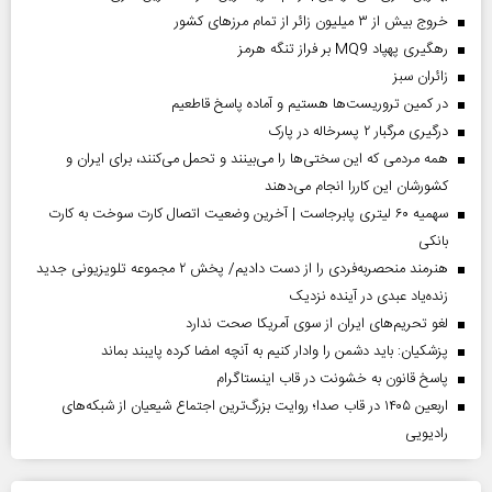
خروج بیش از ۳ میلیون زائر از تمام مرز‌های کشور
رهگیری پهپاد MQ9 بر فراز تنگه هرمز
‌زائران سبز
در کمین تروریست‌ها هستیم و آماده پاسخ قاطعیم
درگیری مرگبار ۲ پسرخاله در پارک
همه مردمی که این سختی‌ها را می‌بینند و تحمل می‌کنند، برای ایران و
کشورشان این کاررا انجام می‌دهند
سهمیه ۶۰ لیتری پابرجاست | آخرین وضعیت اتصال کارت سوخت به کارت
بانکی
هنرمند منحصر‌به‌فردی را از دست دادیم/ پخش ۲ مجموعه تلویزیونی جدید
زنده‌یاد عبدی در آینده نزدیک
لغو تحریم‌های ایران از سوی آمریکا صحت ندارد
پزشکیان: باید دشمن را وادار کنیم به آنچه امضا کرده پایبند بماند
پاسخ قانون به خشونت در قاب اینستاگرام
اربعین ۱۴۰۵ در قاب صدا؛ روایت بزرگ‌ترین اجتماع شیعیان از شبکه‌های
رادیویی