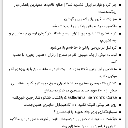
چرا گرد و غبار در ایران تشدید شد؟ | حقابه تالاب‌ها مهم‌ترین راهکار مهار
ریزگردهاست
مجازات سنگین برای آدم‌ربایان گوش‌بر
واکسن جدید سرطان پانکراس امیدبخش شد
توصیه‌های تغذیه‌ای برای زائران اربعین ۱۴۰۵ | در گرمای اربعین چه بخوریم و
چه نخوریم؟
گره قتل در دی‌جی پارتی با ۵۰ قسم باز می‌شود
ثبت‌نام بیش از یک میلیون نفر در سماح | زائران «همیار اربعین» را نصب
کنند
متقاضیان ارز اربعین ۱۴۰۵ بخوانند | ثبت‌نام در سامانه سماح را به روز‌های آخر
موکول نکنید
کاهش ۲۵ درصدی بستری مجدد با اجرای طرح «پرستار پیگیر» | شناسایی
بیش از ۳۰۰۰ مورد جدید سرطان در خانواده بیماران
Castlevania: Belmont’s Curse؛ بازگشت باشکوه شکارچیان خون‌آشام
روی هر لینکی کلیک نکنید، دام کلاهبرداران سایبری همین‌جاست
سرمایه‌گذاری برای رفاه؛ هزینه یا آینده‌سازی؟
بازگشت مسعود شصت‌چی با دردسر‌های تازه؛ از شایعه حضور در میز مذاکره
تا پایان فیلمبرداری «مرد سه‌هزارچهره»