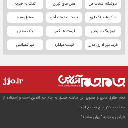
فروشگاه انتخاب من
هتل های تهران
کمک به خیریه
میکروبلیدینگ ابرو
قیمت ضایعات آهن
مفتول سیاه
کوچینگ سازمانی
قیمت هبلکس
جک سقفی
خرید میز اداری مدرن
قیمت میلگرد
میز کنفرانس
تمام حقوق مادی و معنوی این سایت متعلق به جام جم آنلاین است و استفاده از
مطالب با ذکر منبع بلامانع است.
طراحی و تولید
"ایران سامانه"