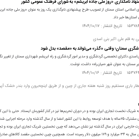
نهاد نامگذاری «روز ملی جاده ابریشم» به شورای فرهنگ عمومی کشور
 اسلامی استان سمنان از تصویب طرح پیشنهادی نام‌گذاری یک روز به عنوان «روز ملی جاده ابری
استان‌ها خبر داد.
ی به قلم علی اکبر بنی اسدی
دشگری سمنان؛ وقتی «گذر» می‌تواند به «مقصد» بدل شود
نی‌اسدی دکترای تخصصی گردشگری و مدیر امور گردشگری و راه ابریشم شهرداری سمنان از تغییر نگ
یرِ سمنان به عنوان شهر «میان‌راه» داشت، نوشت.
ر باری مستقیم روز شنبه هفته جاری از چین و از طریق اینچه‌برون وارد بندر خشک آپر
شریک نخست تجاری ایران بوده و در دوران تحریم‌ها نیز در کنار کشورمان ایستاد. حتی با این 
همکاری‌های مشترک ۲۵ساله با هدف توسعه روابط با این کشور امضا و از سال گذشته وارد مرحله اجرایی 
ارت خارجی ایران در سال گذشته نیز نشان می‌دهد که چین نخستین شریک تجاری ایران بوده و تجا
کشور در این سال به ۳۴ میلیارد و ۱۷۹ میلیون دلار رسیده است. همچنین چین نخستین مقصد کالا‌های صا