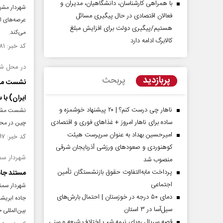
با همراهی کارشناسان، دانشگاهیان، مدیران و
شهردار مشهد
فعالان اقتصادی در حال پیگیری مسائل
عرصه‌های ا
هستیم/پیگیری دولت برای افزایش مبلغ
می‌کند.
کالابرگ ادامه دارد
کد خبر: ۱۴۹۰۵۸۱ تاریخ انتشار : ۱۴۰۳/۱۱/۰۱
در محل شه
پربازدید
پربحث
نشست مشتر
ایران) با 
ناهار چی درست کنم؟ | ۲۰ پیشنهاد خوشمزه و
نشست مشترک 
ساده برای ناهار امروز + غذاهای فوری و اقتصادی
چین در محل
امیرحسین بهداد به عنوان سرپرست هیئت
کد خبر: ۱۴۷۱۶۹۷ تاریخ انتشار : ۱۴۰۳/۰۶/۱۸
کوهنوردی و صعودهای ورزشی آذربایجان شرقی
شهردار سم
منصوب شد
پرداخت مابه‌التفاوت حقوق بازنشستگان تأمین
مستند جاد
اجتماعی
شهردار سمنا
دمای ۵۰ درجه در خوزستان | احتمال بارش‌های
سیل‌آسا در ۳ استان
بین‌المللی 
قصه سریال رویای نیمه شب اختلاف شیعه و سنی