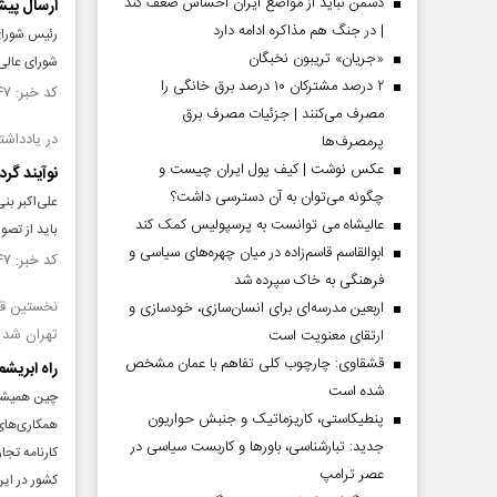
دشمن نباید از مواضع ایران احساس ضعف کند
ارسال پیش
| در جنگ هم مذاکره ادامه دارد
رئیس شورای
«جریان» تریبون نخبگان
شورای عالی 
۲ درصد مشترکان ۱۰ درصد برق خانگی را
کد خبر: ۱۵۳۷۸۴۷ تاریخ انتشار : ۱۴۰۴/۱۰/۱۷
مصرف می‌کنند | جزئیات مصرف برق
در یادداشت
پرمصرف‌ها
عکس نوشت | کیف پول ایران چیست و
نوآیند گر
چگونه می‌توان به آن دسترسی داشت؟
علی‌اکبر ب
عالیشاه می توانست به پرسپولیس کمک کند
باید از تصو
ابوالقاسم قاسم‌زاده در میان چهره‌های سیاسی و
کد خبر: ۱۵۳۷۶۴۷ تاریخ انتشار : ۱۴۰۴/۱۰/۱۶
فرهنگی به خاک سپرده شد
نخستین قطا
اربعین مدرسه‌ای برای انسان‌سازی، خودسازی و
تهران شد
ارتقای معنویت است
قشقاوی: چارچوب کلی تفاهم با عمان مشخص
راه ابریشم
شده است
چین همیشه 
پنطیکاستی، کاریزماتیک و جنبش حواریون
جدید: تبارشناسی، باور‌ها و کاربست سیاسی در
کارنامه تج
عصر ترامپ