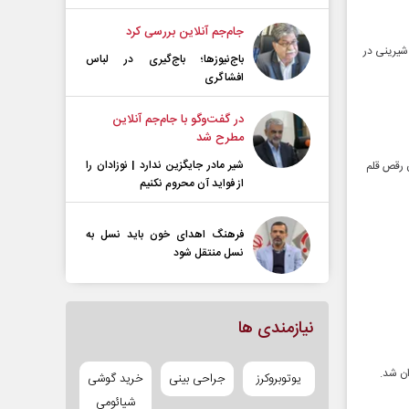
جام‌جم آنلاین بررسی کرد
 و شیرینی در
باج‌نیوزها؛ باج‌گیری در لباس
افشاگری
در گفت‌و‌گو با جام‌جم آنلاین
مطرح شد
شیر مادر جایگزین ندارد | نوزادان را
ن رقص قلم
از فواید آن محروم نکنیم
فرهنگ اهدای خون باید نسل به
نسل منتقل شود
نیازمندی ها
یوتوبروکرز
جراحی بینی
خرید گوشی
شیائومی