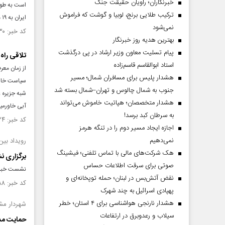
خبرنگاران؛ راویان حقیقت جنگ
ترکیب طلایی برنج، لوبیا و گوشت که فراموش
ایران به ۱۹ میلیارد و ۳۲۵ میلیون دلار رسیده است.
نمی‌شود
کد خبر: ۱۵۰۵۱۳۰ تاریخ انتشار : ۱۴۰۴/۰۳/۰۷
بهترین هدیه روز خبرنگار
پیام تسلیت معاون وزیر ارشاد در پی درگذشت
تلاقی راه ا
استاد ابوالقاسم قاسم‌زاده
هشدار پلیس برای مسافران شمال؛ مسیر
سیاست خارج
جنوب به شمال چالوس و تهران–شمال بسته شد
شبه جزیره 
هشدار متخصصان؛ هپاتیت خاموش می‌تواند
آبی خاورمیا
به سرطان کبد برسد!
کد خبر: ۱۵۰۳۰۲۴ تاریخ انتشار : ۱۴۰۴/۰۲/۲۱
اجازه ایجاد مسیر دوم را در تنگه هرمز
نمی‌دهیم
رویداد بین‌الملل
هک شرکت‌های مالی با تماس تلفنی؛ فیشینگ
برگزاری ن
صوتی برای سرقت اطلاعات حساس
نشست خبری ر
نقض آتش‌بس در لبنان؛ حمله توپخانه‌ای و
کد خبر: ۱۴۹۹۸۸۸ تاریخ انتشار : ۱۴۰۴/۰۱/۲۸
پهپادی اسرائیل به چند شهرک
هشدار نارنجی هواشناسی برای ۴ استان؛ خطر
شهردار مش
سیلاب و رعدوبرق در ارتفاعات
حمایت مدی