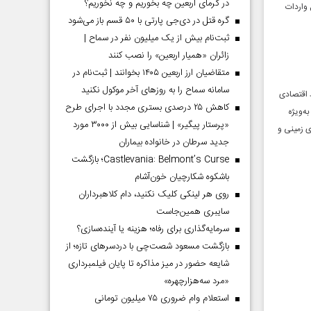
در گرمای اربعین چه بخوریم و چه نخوریم؟
ر مقابل واردات
گره قتل در دی‌جی پارتی با ۵۰ قسم باز می‌شود
ثبت‌نام بیش از یک میلیون نفر در سماح |
زائران «همیار اربعین» را نصب کنند
متقاضیان ارز اربعین ۱۴۰۵ بخوانند | ثبت‌نام در
سامانه سماح را به روز‌های آخر موکول نکنید
‌جمهور چین، روابط اقتصادی
کاهش ۲۵ درصدی بستری مجدد با اجرای طرح
ه‌ویژه
«پرستار پیگیر» | شناسایی بیش از ۳۰۰۰ مورد
 زمینی و
جدید سرطان در خانواده بیماران
Castlevania: Belmont’s Curse؛ بازگشت
باشکوه شکارچیان خون‌آشام
روی هر لینکی کلیک نکنید، دام کلاهبرداران
سایبری همین‌جاست
سرمایه‌گذاری برای رفاه؛ هزینه یا آینده‌سازی؟
بازگشت مسعود شصت‌چی با دردسر‌های تازه؛ از
شایعه حضور در میز مذاکره تا پایان فیلمبرداری
«مرد سه‌هزارچهره»
استعلام وام ضروری ۷۵ میلیون تومانی