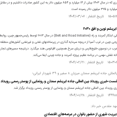
است به طوری که در سال ۱۴۰۳ بیش از ۱۴ میلیارد و ۸۵۴ میلیون دلار به این کشور صادرات داشتیم و د
بریشم نوین و افق ۲۰۳۰
از زمان معرفی ابتکار کمربند و راه (Belt and Road Initiative) در سال ۲۰۱۳ توسط رئیس
ی چین در غرب آسیا از دریچه سرمایه گذاری در زیرساختهای نفتی و غیرنفتی کشور‌های منطقه ب
عرب در دوسوی خلیج‌فارس و دریای سرخ همچنین اقیانوس هند میگذرد. درنتیجه مسیر‌های تجاری
نه نقش مهمی در برنامه عظیم پروژه کمربند و جاده چینی ایفا می‌کند.
ی جاده ابریشم سمنان میزبان ۸ سفیر و ۳۹ شهردار ایرانی؛
شست خبری رویداد بین المللی جاده ابریشم سمنان و رونمایی از پوستر رسمی رویداد
ویداد بین المللی جاده ابریشم سمنان و رونمایی از پوستر رسمی رویداد برگزار شد.
هد مقدس خبر داد:
ریت شهری از حضور بانوان در عرصه‌های اقتصادی