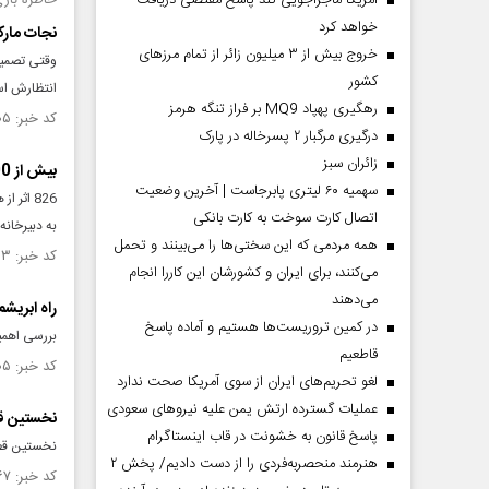
آمریکا ماجراجویی کند پاسخ مقتضی دریافت
خاطره بازی با 
خواهد کرد
نجات مارک
خروج بیش از ۳ میلیون زائر از تمام مرز‌های
کشور
انتظارش ا
رهگیری پهپاد MQ9 بر فراز تنگه هرمز
کد خبر: ۱۳۴۴۳۰۵ تاریخ انتشار : ۱۴۰۰/۰۸/۰۶
درگیری مرگبار ۲ پسرخاله در پارک
‌زائران سبز
بیش از 800 اثر به نخستین نمایشگاه خوشنویسی راه ابریشم رسید
سهمیه ۶۰ لیتری پابرجاست | آخرین وضعیت
826 اثر
اتصال کارت سوخت به کارت بانکی
به دبیرخانه
همه مردمی که این سختی‌ها را می‌بینند و تحمل
کد خبر: ۱۲۹۸۴۱۳ تاریخ انتشار : ۱۳۹۹/۱۰/۱۰
می‌کنند، برای ایران و کشورشان این کاررا انجام
می‌دهند
راه ابریشم
در کمین تروریست‌ها هستیم و آماده پاسخ
بررسی اهمیت
قاطعیم
کد خبر: ۱۲۷۰۲۰۵ تاریخ انتشار : ۱۳۹۹/۰۴/۱۱
لغو تحریم‌های ایران از سوی آمریکا صحت ندارد
عملیات گسترده ارتش یمن علیه نیروهای سعودی
نخستین قطا
پاسخ قانون به خشونت در قاب اینستاگرام
نخستین قطار ترانزیتی راه ا
هنرمند منحصر‌به‌فردی را از دست دادیم/ پخش ۲
کد خبر: ۸۸۱۸۶۷ تاریخ انتشار : ۱۳۹۴/۱۱/۲۶