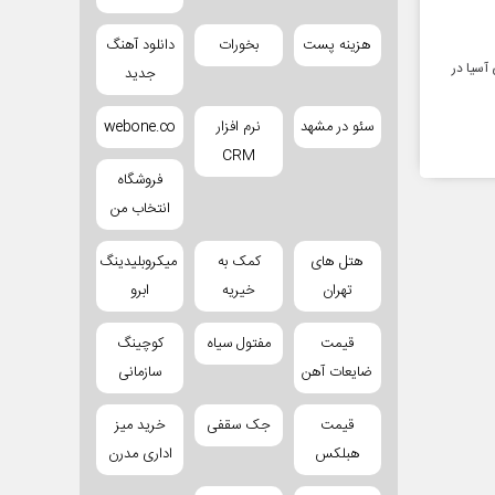
هزینه پست
بخورات
دانلود آهنگ
آسیا در
جدید
سئو در مشهد
نرم افزار
webone.co
CRM
فروشگاه
انتخاب من
هتل های
کمک به
میکروبلیدینگ
تهران
خیریه
ابرو
قیمت
مفتول سیاه
کوچینگ
ضایعات آهن
سازمانی
قیمت
جک سقفی
خرید میز
هبلکس
اداری مدرن