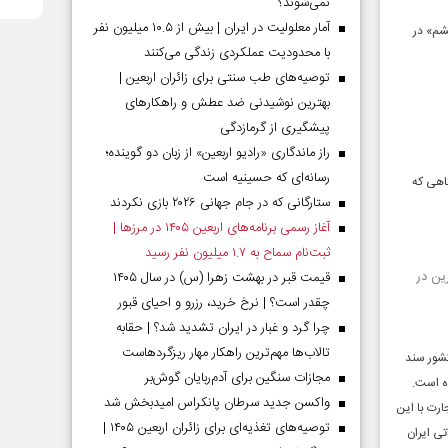
نمی‌شوند؟
آمار معلولیت در ایران | بیش از ۱۰.۵ میلیون نفر
شم» در
با محدودیت عملکردی زندگی می‌کنند
توصیه‌های طب سنتی برای زائران اربعین |
بهترین نوشیدنی ضد عطش و راهکارهای
پیشگیری از گرمازدگی
راز ماندگاری «رادیو اربعین» از زبان دو گوینده؛
رسانه‌ای که حسینیه است
اهی که
ستارگانی که در جام جهانی ۲۰۲۶ بازی نکردند
آغاز رسمی برنامه‌های اربعین ۱۴۰۵ در مرز‌ها |
ثبت‌نام سماح به ۱.۷ میلیون نفر رسید
ین در
قیمت قبر در بهشت زهرا (س) در سال ۱۴۰۵
چقدر است؟ | نرخ خرید، رزرو و احیای قبور
چرا گرد و غبار در ایران تشدید شد؟ | حقابه
تالاب‌ها مهم‌ترین راهکار مهار ریزگردهاست
کشور سند
مجازات سنگین برای آدم‌ربایان گوش‌بر
شده است.
واکسن جدید سرطان پانکراس امیدبخش شد
رت با این
توصیه‌های تغذیه‌ای برای زائران اربعین ۱۴۰۵ |
دراتی ایران