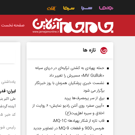
صفحه نخست
تازه ها
حمله پهپادی به کشتی ترکیه‌ای در دریای سیاه؛
«MV Gulluk» مسیرش را تغییر داد
یادداشتی 
نشست خبری پزشکیان همزمان با روز خبرنگار
برگزار می شود
ایران؛ قد
برق از سر پرمصرف‌ها پرید
علی اکبر ب
«آیین صفر» روی آنتن رادیو نمایش؛ ۶ روایت از
آینده گردش
اخلاق و سیره اهل‌بیت(ع)
کد خبر: ۱۵۵۴۷۸۵ تاریخ انتشار : ۱۴۰۵/۰۳/۱۶
قاب تازه از شکار پهپادها؛ MQ-1C،
رئیس شورا
هرمس-900 و قطعات MQ-9 در تصاویر جدید