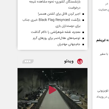
بازنشستگان کشوری؛ نحوه مشاهده نتیجه
در
درخواست
ی حمایت
اجیر کردن قاتل برای کشتن همسر!
بازگشت Black Flag Resynced خبری جذاب
برای دوستداران بازی
معجزه، نقشه شوهرکشی را ناکام گذاشت
توصیه‌های هلال‌احمر برای روز‌های گرم
ه ابریشم
جام‌جهانی مهاجران
با سفیر
ویدئو
تلویزیونی
مایش در رویداد