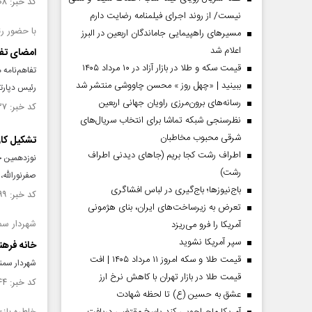
کد خبر: ۱۴۶۱۱۰۸ تاریخ انتشار : ۱۴۰۳/۰۳/۲۷
نیست/ از روند اجرای فیلمنامه رضایت دارم
با حضور ر
مسیر‌های راهپیمایی جاماندگان اربعین در البرز
اعلام شد
امضای تفا
قیمت سکه و طلا در بازار آزاد در ۱۰ مرداد ۱۴۰۵
تفاهم‌نامه 
ببینید | «چهل روز » محسن چاووشی منتشر شد
رئیس دپارت
رسانه‌های برون‌مرزی راویان جهانی اربعین
کد خبر: ۱۴۴۵۶۳۷ تاریخ انتشار : ۱۴۰۲/۱۱/۲۸
نظرسنجی شبکه تماشا برای انتخاب سریال‌های
شرقی محبوب مخاطبان
تشکیل کار
اطراف رشت کجا بریم (جاهای دیدنی اطراف
نوزدهمین جل
رشت)
صفرنورالله، 
باج‌نیوزها؛ باج‌گیری در لباس افشاگری
کد خبر: ۱۴۴۱۱۹۹ تاریخ انتشار : ۱۴۰۲/۱۰/۲۷
تعرض به زیرساخت‌های ایران، بنای هژمونی
شهردار سم
آمریکا را فرو می‌ریزد
سپر آمریکا نشوید
خانه فرهن
قیمت طلا و سکه امروز ۱۱ مرداد ۱۴۰۵ | افت
شهردار سمنا
قیمت طلا در بازار تهران با کاهش نرخ ارز
کد خبر: ۱۴۲۲۳۴۴ تاریخ انتشار : ۱۴۰۲/۰۶/۱۹
عشق به حسین (ع) تا لحظه شهادت