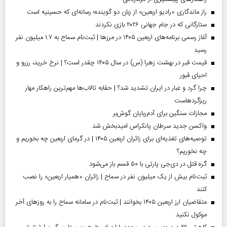
راز ماندگاری «رادیو اربعین» از زبان دو گوینده؛ رسانه‌ای که حسینیه است
ستارگانی که در جام جهانی ۲۰۲۶ بازی نکردند
آغاز رسمی برنامه‌های اربعین ۱۴۰۵ در مرز‌ها | ثبت‌نام سماح به ۱.۷ میلیون نفر
رسید
قیمت قبر در بهشت زهرا (س) در سال ۱۴۰۵ چقدر است؟ | نرخ خرید، رزرو و
احیای قبور
چرا گرد و غبار در ایران تشدید شد؟ | حقابه تالاب‌ها مهم‌ترین راهکار مهار
ریزگردهاست
مجازات سنگین برای آدم‌ربایان گوش‌بر
واکسن جدید سرطان پانکراس امیدبخش شد
توصیه‌های تغذیه‌ای برای زائران اربعین ۱۴۰۵ | در گرمای اربعین چه بخوریم و
چه نخوریم؟
گره قتل در دی‌جی پارتی با ۵۰ قسم باز می‌شود
ثبت‌نام بیش از یک میلیون نفر در سماح | زائران «همیار اربعین» را نصب
کنند
متقاضیان ارز اربعین ۱۴۰۵ بخوانند | ثبت‌نام در سامانه سماح را به روز‌های آخر
موکول نکنید