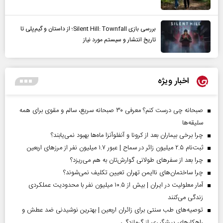
بررسی بازی Silent Hill: Townfall؛ از داستان و گیم‌پلی تا
تاریخ انتشار و سیستم مورد نیاز
اخبار ویژه
صبحانه چی درست کنم؟ معرفی ۳۰ صبحانه سریع، سالم و مقوی برای همه
سلیقه‌ها
چرا برخی بیماران بعد از کرونا و آنفلوآنزا ماه‌ها بهبود نمی‌یابند؟
ثبت‌نام ۲.۵ میلیون زائر در سماح | عبور ۱.۷ میلیون نفر از مرز‌های اربعین
چرا بعد از سفرهای طولانی گوارش‌تان به هم می‌ریزد؟
چرا ساختمان‌های ناایمن تهران تعیین تکلیف نمی‌شوند؟
آمار معلولیت در ایران | بیش از ۱۰.۵ میلیون نفر با محدودیت عملکردی
زندگی می‌کنند
توصیه‌های طب سنتی برای زائران اربعین | بهترین نوشیدنی ضد عطش و
راهکارهای پیشگیری از گرمازدگی