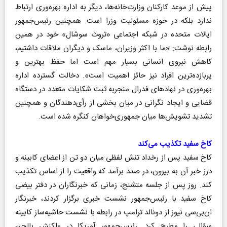
پیش از موعد کارکنان وزارت‌خانه‌ها، دیگر به اداره بهره‌وری ارتباط
ندارد بلکه در حوزه مسئولیت وزرا است. همچنین رئیس‌جمهور
ایالات متحده در شبکه اجتماعی «تروث سوشال» خود در همین
رابطه نوشت: «ما با اکثر وزیران، ماسک و دیگران ملاقات داشتیم،
کاهش نیروی انسانی بسیار مهم است اما حفظ بهترین و
پربازده‌ترین افراد نیز حائز اهمیت است». دخالت گسترده اداره
بهره‌وری در نهادهای فدرال منجر‌به ثبت شکایات متعدد در دستگاه
قضایی و ایجاد نگرانی در میان بخشی از رأی‌دهندگان و همچنین
تشدید تشویش‌ها میان جمهوری‌خواهان کنگره شده است.
کاخ سفید تکذیب می‌کند
کاخ سفید پس از رخداد تنش لفظی میان دو تن از اعضای کابینه و
درز خبر آن به بیرون، در صدد برآمد که واقعیت را از اساس تکذیب
کند. روز پس از جلسه متشنج، زمانی که خبرنگاران در دفتر بیضی
کاخ سفید با رئیس‌جمهور نشست خبری برگزار کردند، خبرنگار
ان‌بی‌سی نیوز از دونالد ترامپ در رابطه با نشست حاشیه‌ساز کابینه
سؤالی را مطرح کرد. رئیس‌جمهور آمریکا در واکنش بالحن