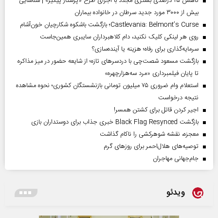
کاهش ۲۵ درصدی بستری مجدد با اجرای طرح «پرستار پیگیر» | شناسایی
بیش از ۳۰۰۰ مورد جدید سرطان در خانواده بیماران
Castlevania: Belmont’s Curse؛ بازگشت باشکوه شکارچیان خون‌آشام
روی هر لینکی کلیک نکنید، دام کلاهبرداران سایبری همین‌جاست
سرمایه‌گذاری برای رفاه؛ هزینه یا آینده‌سازی؟
بازگشت مسعود شصت‌چی با دردسر‌های تازه؛ از شایعه حضور در میز مذاکره
تا پایان فیلمبرداری «مرد سه‌هزارچهره»
استعلام وام ضروری ۷۵ میلیون تومانی بازنشستگان کشوری؛ نحوه مشاهده
نتیجه درخواست
اجیر کردن قاتل برای کشتن همسر!
بازگشت Black Flag Resynced خبری جذاب برای دوستداران بازی
معجزه، نقشه شوهرکشی را ناکام گذاشت
توصیه‌های هلال‌احمر برای روز‌های گرم
جام‌جهانی مهاجران
ویدئو