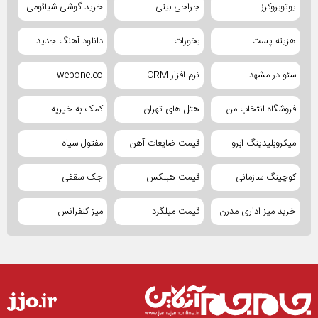
یوتوبروکرز
جراحی بینی
خرید گوشی شیائومی
هزینه پست
بخورات
دانلود آهنگ جدید
سئو در مشهد
نرم افزار CRM
webone.co
فروشگاه انتخاب من
هتل های تهران
کمک به خیریه
میکروبلیدینگ ابرو
قیمت ضایعات آهن
مفتول سیاه
کوچینگ سازمانی
قیمت هبلکس
جک سقفی
خرید میز اداری مدرن
قیمت میلگرد
میز کنفرانس