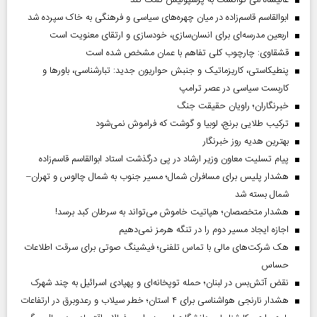
عالیشاه می توانست به پرسپولیس کمک کند
ابوالقاسم قاسم‌زاده در میان چهره‌های سیاسی و فرهنگی به خاک سپرده شد
اربعین مدرسه‌ای برای انسان‌سازی، خودسازی و ارتقای معنویت است
قشقاوی: چارچوب کلی تفاهم با عمان مشخص شده است
پنطیکاستی، کاریزماتیک و جنبش حواریون جدید: تبارشناسی، باور‌ها و
کاربست سیاسی در عصر ترامپ
خبرنگاران؛ راویان حقیقت جنگ
ترکیب طلایی برنج، لوبیا و گوشت که فراموش نمی‌شود
بهترین هدیه روز خبرنگار
پیام تسلیت معاون وزیر ارشاد در پی درگذشت استاد ابوالقاسم قاسم‌زاده
هشدار پلیس برای مسافران شمال؛ مسیر جنوب به شمال چالوس و تهران–
شمال بسته شد
هشدار متخصصان؛ هپاتیت خاموش می‌تواند به سرطان کبد برسد!
اجازه ایجاد مسیر دوم را در تنگه هرمز نمی‌دهیم
هک شرکت‌های مالی با تماس تلفنی؛ فیشینگ صوتی برای سرقت اطلاعات
حساس
نقض آتش‌بس در لبنان؛ حمله توپخانه‌ای و پهپادی اسرائیل به چند شهرک
هشدار نارنجی هواشناسی برای ۴ استان؛ خطر سیلاب و رعدوبرق در ارتفاعات