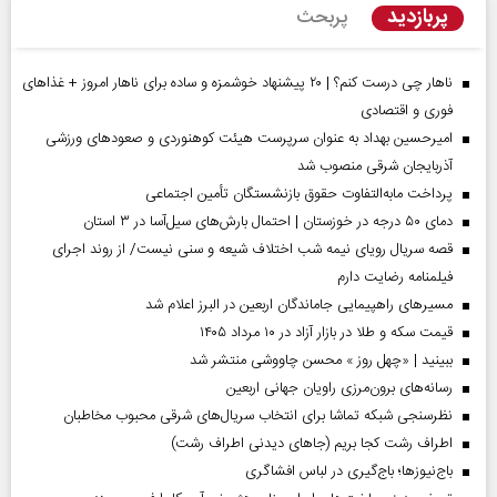
پربازدید
پربحث
ناهار چی درست کنم؟ | ۲۰ پیشنهاد خوشمزه و ساده برای ناهار امروز + غذاهای
فوری و اقتصادی
امیرحسین بهداد به عنوان سرپرست هیئت کوهنوردی و صعودهای ورزشی
آذربایجان شرقی منصوب شد
پرداخت مابه‌التفاوت حقوق بازنشستگان تأمین اجتماعی
دمای ۵۰ درجه در خوزستان | احتمال بارش‌های سیل‌آسا در ۳ استان
قصه سریال رویای نیمه شب اختلاف شیعه و سنی نیست/ از روند اجرای
فیلمنامه رضایت دارم
مسیر‌های راهپیمایی جاماندگان اربعین در البرز اعلام شد
قیمت سکه و طلا در بازار آزاد در ۱۰ مرداد ۱۴۰۵
ببینید | «چهل روز » محسن چاووشی منتشر شد
رسانه‌های برون‌مرزی راویان جهانی اربعین
نظرسنجی شبکه تماشا برای انتخاب سریال‌های شرقی محبوب مخاطبان
اطراف رشت کجا بریم (جاهای دیدنی اطراف رشت)
باج‌نیوزها؛ باج‌گیری در لباس افشاگری