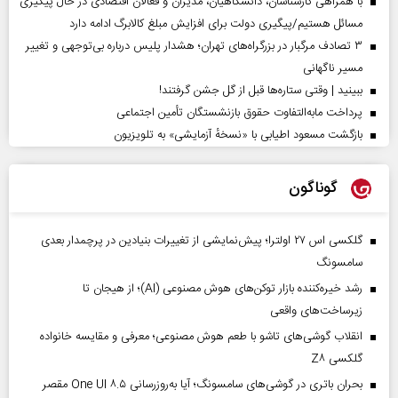
با همراهی کارشناسان، دانشگاهیان، مدیران و فعالان اقتصادی در حال پیگیری
مسائل هستیم/پیگیری دولت برای افزایش مبلغ کالابرگ ادامه دارد
۳ تصادف مرگبار در بزرگراه‌های تهران؛ هشدار پلیس درباره بی‌توجهی و تغییر
مسیر ناگهانی
ببینید | وقتی ستاره‌ها قبل از گل جشن گرفتند!
پرداخت مابه‌التفاوت حقوق بازنشستگان تأمین اجتماعی
بازگشت مسعود اطیابی با «نسخهٔ آزمایشی» به تلویزیون
گوناگون
گلکسی اس ۲۷ اولترا؛ پیش‌نمایشی از تغییرات بنیادین در پرچمدار بعدی
سامسونگ
رشد خیره‌کننده بازار توکن‌های هوش مصنوعی (AI)؛ از هیجان تا
زیرساخت‌های واقعی
انقلاب گوشی‌های تاشو‌ با طعم هوش مصنوعی؛ معرفی و مقایسه خانواده
گلکسی Z۸
بحران باتری در گوشی‌های سامسونگ؛ آیا به‌روزرسانی One UI ۸.۵ مقصر