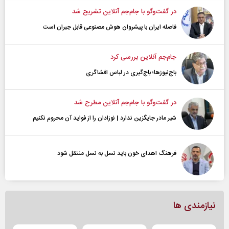
در گفت‌و‌گو با جام‌جم آنلاین تشریح شد
فاصله ایران با پیشرو‌ان هوش مصنوعی قابل جبران است
جام‌جم آنلاین بررسی کرد
باج‌نیوزها؛ باج‌گیری در لباس افشاگری
در گفت‌و‌گو با جام‌جم آنلاین مطرح شد
شیر مادر جایگزین ندارد | نوزادان را از فواید آن محروم نکنیم
فرهنگ اهدای خون باید نسل به نسل منتقل شود
نیازمندی ها