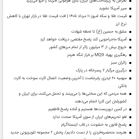
تعرض به زیرساخت‌های ایران، بنای هژمونی آمریکا را فرو می‌ریزد
سپر آمریکا نشوید
قیمت طلا و سکه امروز ۱۱ مرداد ۱۴۰۵ | افت قیمت طلا در بازار تهران با کاهش
نرخ ارز
عشق به حسین (ع) تا لحظه شهادت
آمریکا ماجراجویی کند پاسخ مقتضی دریافت خواهد کرد
خروج بیش از ۳ میلیون زائر از تمام مرز‌های کشور
رهگیری پهپاد MQ9 بر فراز تنگه هرمز
‌زائران سبز
درگیری مرگبار ۲ پسرخاله در پارک
سهمیه ۶۰ لیتری پابرجاست | آخرین وضعیت اتصال کارت سوخت به کارت
بانکی
همه مردمی که این سختی‌ها را می‌بینند و تحمل می‌کنند، برای ایران و
کشورشان این کاررا انجام می‌دهند
در کمین تروریست‌ها هستیم و آماده پاسخ قاطعیم
لغو تحریم‌های ایران از سوی آمریکا صحت ندارد
پاسخ قانون به خشونت در قاب اینستاگرام
هنرمند منحصر‌به‌فردی را از دست دادیم/ پخش ۲ مجموعه تلویزیونی جدید