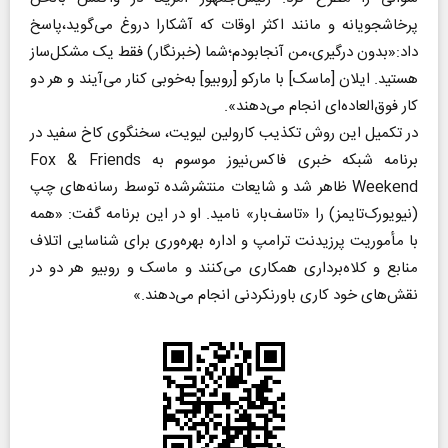
پرخاشجویانه و مانند اکثر اوقات که آشکارا دروغ می‌گوید،پاسخ
داد:«بدون درگیری،من آنجابودم؛شما (خبرنگار) فقط یک مشکل‌ساز
هستید. ایلان [ماسک] با مارکو [روبیو] به‌خوبی کنار می‌آیند و هر دو
کار فوق‌‌العاده‌ای انجام می‌دهند».
در تکمیل این روش تکذیب کارولین لیویت، سخنگوی کاخ سفید در
برنامه شبکه خبری فاکس‌نیوز موسوم به Fox & Friends
Weekend ظاهر شد و شایعات منتشر‌شده توسط رسانه‌های چپ
(نیویورک‌تایمز) را «تاسف‌بار» نامید. او در این برنامه گفت: «همه
با مأموریت پرزیدنت ترامپ و اداره بهره‌وری برای شناسایی اتلاف
منابع و کلاه‌برداری همکاری می‌کنند و ماسک و روبیو هر دو در
نقش‌های خود کاری باور‌نکردنی انجام می‌دهند.»