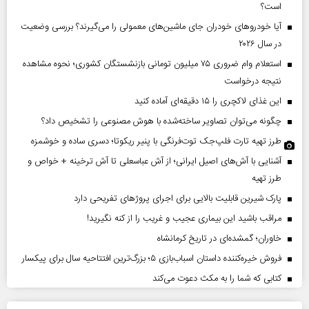
است؟
آیا خودروهای خودران جای ماشین‌های معمولی را می‌گیرند؟ بررسی وضعیت
در سال ۲۰۲۶
استعلام وام ضروری ۷۵ میلیون تومانی بازنشستگان کشوری؛ نحوه مشاهده
نتیجه درخواست
این غذای لاکچری را ۱۵ دقیقه‌ای آماده کنید
چگونه می‌توان تصاویر ساخته‌شده با هوش مصنوعی را تشخیص داد؟
طرز تهیه تارت فلپ‌جک توت‌فرنگی با پنیر ریکوتا؛ دسری ساده و خوشمزه
آشنایی با آش‌های اصیل ایرانی؛ از آش عباسعلی تا آش ترخینه + خواص و
طرز تهیه
پارک شیرین قابلیت‌ بالایی برای اجرای پروژهای تفریحی دارد
مراقب باشید این بیماری عجیب و غریب را از کنه نگیرید!
خاوران؛ گمشده‌ای در تاریخ کرمانشاه
فروش خیره‌کننده داستان اسباب‌بازی ۵؛ بزرگ‌ترین افتتاحیه سال برای پیکسار
کتابی که شما را به مکث دعوت می‌کند