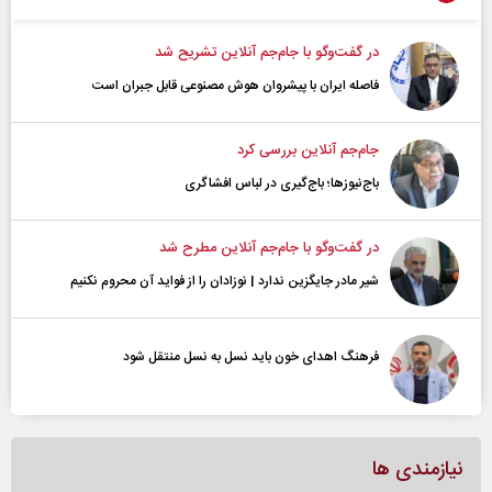
در گفت‌و‌گو با جام‌جم آنلاین تشریح شد
فاصله ایران با پیشرو‌ان هوش مصنوعی قابل جبران است
جام‌جم آنلاین بررسی کرد
باج‌نیوزها؛ باج‌گیری در لباس افشاگری
در گفت‌و‌گو با جام‌جم آنلاین مطرح شد
شیر مادر جایگزین ندارد | نوزادان را از فواید آن محروم نکنیم
فرهنگ اهدای خون باید نسل به نسل منتقل شود
نیازمندی ها