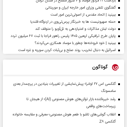
بازداشت ۲۱ مزدور موساد و ۴ شرور مسلح در استان کرمان
گفتگوی تلفنی وزرای امور خارجه ایران و موریتانی
ببینید | اتحاد مقدس، از اصولی‌ترین امور است
حمله صهیونیست ها به خبرنگار پرس‌تی‌وی در اردوگاه قلندیا
دولت لبنان مذاکرات و امتیازدهی به تل‌آویو را متوقف کند
پایان طرح ترافیکی اربعین ۱۴۰۵ پلیس راهور فراجا با ثبت ۶۷ میلیون تردد
ببینید | خود فروخته‌ها چطور با موساد همکاری می‌کردند؟
اسرائیل به دنبال تخریب روند صلح و بی‌ثبات کردن سوریه و غزه است
گوناگون
گلکسی اس ۲۷ اولترا؛ پیش‌نمایشی از تغییرات بنیادین در پرچمدار بعدی
سامسونگ
رشد خیره‌کننده بازار توکن‌های هوش مصنوعی (AI)؛ از هیجان تا
زیرساخت‌های واقعی
انقلاب گوشی‌های تاشو‌ با طعم هوش مصنوعی؛ معرفی و مقایسه خانواده
گلکسی Z۸