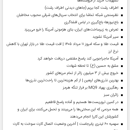
تسهیلات خرید از فروشگاه‌ها
اطراف رشت کجا بریم (جاهای دیدنی اطراف رشت)
نظرسنجی شبکه تماشا برای انتخاب سریال‌های شرقی محبوب مخاطبان
باج‌نیوزها؛ باج‌گیری در لباس افشاگری
تعرض به زیرساخت‌های ایران، بنای هژمونی آمریکا را فرو می‌ریزد
سپر آمریکا نشوید
قیمت طلا و سکه امروز ۱۱ مرداد ۱۴۰۵ | افت قیمت طلا در بازار تهران با کاهش
نرخ ارز
آمریکا ماجراجویی کند پاسخ مقتضی دریافت خواهد کرد
عشق به حسین (ع) تا لحظه شهادت
خروج بیش از ۳ میلیون زائر از تمام مرز‌های کشور
بهترین نذری‌های اربعین | از کم هزینه‌ترین تا راحت‌ترین نذری‌ها
رهگیری پهپاد MQ9 بر فراز تنگه هرمز
‌زائران سبز
در کمین تروریست‌ها هستیم و آماده پاسخ قاطعیم
همه مردمی که این سختی‌ها را می‌بینند و تحمل می‌کنند، برای ایران و
کشورشان این کاررا انجام می‌دهند
سهمیه ۶۰ لیتری پابرجاست | آخرین وضعیت اتصال کارت سوخت به کارت