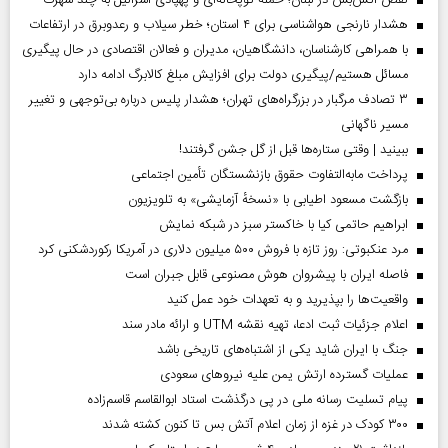
نقض آتش‌بس در لبنان؛ حمله توپخانه‌ای و پهپادی اسرائیل به چند شهرک
هشدار نارنجی هواشناسی برای ۴ استان؛ خطر سیلاب و رعدوبرق در ارتفاعات
با همراهی کارشناسان، دانشگاهیان، مدیران و فعالان اقتصادی در حال پیگیری
مسائل هستیم/پیگیری دولت برای افزایش مبلغ کالابرگ ادامه دارد
۳ تصادف مرگبار در بزرگراه‌های تهران؛ هشدار پلیس درباره بی‌توجهی و تغییر
مسیر ناگهانی
ببینید | وقتی ستاره‌ها قبل از گل جشن گرفتند!
پرداخت مابه‌التفاوت حقوق بازنشستگان تأمین اجتماعی
بازگشت مسعود اطیابی با «نسخهٔ آزمایشی» به تلویزیون
ابراهیم حاتمی کیا با خاکستر سبز در شبکه نمایش
مرد عنکبوتی: روز تازه با فروش ۵۰۰ میلیون دلاری در آمریکا رکوردشکنی کرد
فاصله ایران با پیشرو‌ان هوش مصنوعی قابل جبران است
واقعیت‌ها را بپذیرید و به تعهدات خود عمل کنید
اعلام جزئیات ثبت ادعا، تهیه نقشه UTM و ارائه مادر سند
جنگ با ایران شاید یکی از اشتباه‌های تاریخی باشد
عملیات گسترده ارتش یمن علیه نیروهای سعودی
پیام تسلیت رسانه ملی در پی درگذشت استاد ابوالقاسم قاسم‌زاده
۳۰۰ کودک در غزه از زمان اعلام آتش بس تا کنون کشته شدند