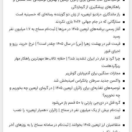
راهکارهای پیشگیری از گرمازدگی
راز ماندگاری «رادیو اربعین» از زبان دو گوینده؛ رسانه‌ای که حسینیه است
ستارگانی که در جام جهانی ۲۰۲۶ بازی نکردند
آغاز رسمی برنامه‌های اربعین ۱۴۰۵ در مرز‌ها | ثبت‌نام سماح به ۱.۷ میلیون نفر
رسید
قیمت قبر در بهشت زهرا (س) در سال ۱۴۰۵ چقدر است؟ | نرخ خرید، رزرو و
احیای قبور
چرا گرد و غبار در ایران تشدید شد؟ | حقابه تالاب‌ها مهم‌ترین راهکار مهار
ریزگردهاست
مجازات سنگین برای آدم‌ربایان گوش‌بر
واکسن جدید سرطان پانکراس امیدبخش شد
توصیه‌های تغذیه‌ای برای زائران اربعین ۱۴۰۵ | در گرمای اربعین چه بخوریم و
چه نخوریم؟
گره قتل در دی‌جی پارتی با ۵۰ قسم باز می‌شود
ثبت‌نام بیش از یک میلیون نفر در سماح | زائران «همیار اربعین» را نصب
کنند
متقاضیان ارز اربعین ۱۴۰۵ بخوانند | ثبت‌نام در سامانه سماح را به روز‌های آخر