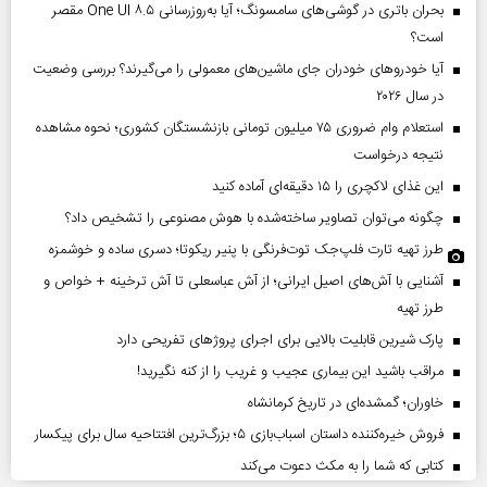
بحران باتری در گوشی‌های سامسونگ؛ آیا به‌روزرسانی One UI ۸.۵ مقصر
است؟
آیا خودروهای خودران جای ماشین‌های معمولی را می‌گیرند؟ بررسی وضعیت
در سال ۲۰۲۶
استعلام وام ضروری ۷۵ میلیون تومانی بازنشستگان کشوری؛ نحوه مشاهده
نتیجه درخواست
این غذای لاکچری را ۱۵ دقیقه‌ای آماده کنید
چگونه می‌توان تصاویر ساخته‌شده با هوش مصنوعی را تشخیص داد؟
طرز تهیه تارت فلپ‌جک توت‌فرنگی با پنیر ریکوتا؛ دسری ساده و خوشمزه
آشنایی با آش‌های اصیل ایرانی؛ از آش عباسعلی تا آش ترخینه + خواص و
طرز تهیه
پارک شیرین قابلیت‌ بالایی برای اجرای پروژهای تفریحی دارد
مراقب باشید این بیماری عجیب و غریب را از کنه نگیرید!
خاوران؛ گمشده‌ای در تاریخ کرمانشاه
فروش خیره‌کننده داستان اسباب‌بازی ۵؛ بزرگ‌ترین افتتاحیه سال برای پیکسار
کتابی که شما را به مکث دعوت می‌کند