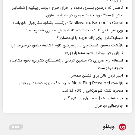
موکول نکنید
کاهش ۲۵ درصدی بستری مجدد با اجرای طرح «پرستار پیگیر» | شناسایی
بیش از ۳۰۰۰ مورد جدید سرطان در خانواده بیماران
Castlevania: Belmont’s Curse؛ بازگشت باشکوه شکارچیان خون‌آشام
روی هر لینکی کلیک نکنید، دام کلاهبرداران سایبری همین‌جاست
سرمایه‌گذاری برای رفاه؛ هزینه یا آینده‌سازی؟
بازگشت مسعود شصت‌چی با دردسر‌های تازه؛ از شایعه حضور در میز مذاکره
تا پایان فیلمبرداری «مرد سه‌هزارچهره»
استعلام وام ضروری ۷۵ میلیون تومانی بازنشستگان کشوری؛ نحوه مشاهده
نتیجه درخواست
اجیر کردن قاتل برای کشتن همسر!
بازگشت Black Flag Resynced خبری جذاب برای دوستداران بازی
معجزه، نقشه شوهرکشی را ناکام گذاشت
توصیه‌های هلال‌احمر برای روز‌های گرم
جام‌جهانی مهاجران
ویدئو