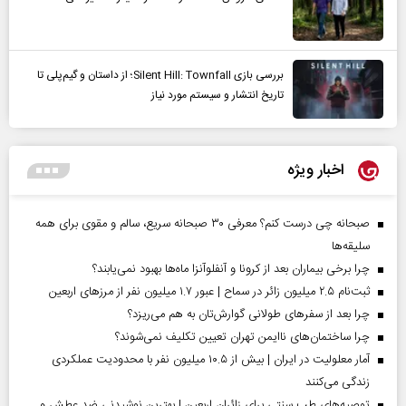
بررسی بازی Silent Hill: Townfall؛ از داستان و گیم‌پلی تا
تاریخ انتشار و سیستم مورد نیاز
اخبار ویژه
صبحانه چی درست کنم؟ معرفی ۳۰ صبحانه سریع، سالم و مقوی برای همه
سلیقه‌ها
چرا برخی بیماران بعد از کرونا و آنفلوآنزا ماه‌ها بهبود نمی‌یابند؟
ثبت‌نام ۲.۵ میلیون زائر در سماح | عبور ۱.۷ میلیون نفر از مرز‌های اربعین
چرا بعد از سفرهای طولانی گوارش‌تان به هم می‌ریزد؟
چرا ساختمان‌های ناایمن تهران تعیین تکلیف نمی‌شوند؟
آمار معلولیت در ایران | بیش از ۱۰.۵ میلیون نفر با محدودیت عملکردی
زندگی می‌کنند
توصیه‌های طب سنتی برای زائران اربعین | بهترین نوشیدنی ضد عطش و