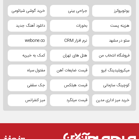
یوتوبروکرز
جراحی بینی
خرید گوشی شیائومی
هزینه پست
بخورات
دانلود آهنگ جدید
سئو در مشهد
نرم افزار CRM
webone.co
فروشگاه انتخاب من
هتل های تهران
کمک به خیریه
میکروبلیدینگ ابرو
قیمت ضایعات آهن
مفتول سیاه
کوچینگ سازمانی
قیمت هبلکس
جک سقفی
خرید میز اداری مدرن
قیمت میلگرد
میز کنفرانس