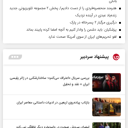
بانکی
هنرمند منحصر‌به‌فردی را از دست دادیم/ پخش ۲ مجموعه تلویزیونی جدید
زنده‌یاد عبدی در آینده نزدیک
درگیری مرگبار ۲ پسرخاله در پارک
پزشکیان: باید دشمن را وادار کنیم به آنچه امضا کرده پایبند بماند
لغو تحریم‌های ایران از سوی آمریکا صحت ندارد
پیشنهاد سردبیر
بررسی سریال «اعتراف می‌کنم»؛ ساختارشکنی در ژانر پلیسی
ایران + نقد و تحلیل
بازتاب پیاده‌روی اربعین در ادبیات داستانی معاصر ایران
امضای سروش صحت در «استخر» دیگر غافلگیر نمی‌کند