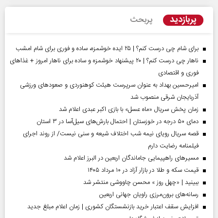
پربازدید
پربحث
برای شام چی درست کنم؟ | ۲۵ ایده خوشمزه، ساده و فوری برای شام امشب
ناهار چی درست کنم؟ | ۲۰ پیشنهاد خوشمزه و ساده برای ناهار امروز + غذاهای
فوری و اقتصادی
امیرحسین بهداد به عنوان سرپرست هیئت کوهنوردی و صعودهای ورزشی
آذربایجان شرقی منصوب شد
زمان پخش سریال «ماه عسل» با بازی اکبر عبدی اعلام شد
دمای ۵۰ درجه در خوزستان | احتمال بارش‌های سیل‌آسا در ۳ استان
قصه سریال رویای نیمه شب اختلاف شیعه و سنی نیست/ از روند اجرای
فیلمنامه رضایت دارم
مسیر‌های راهپیمایی جاماندگان اربعین در البرز اعلام شد
قیمت سکه و طلا در بازار آزاد در ۱۰ مرداد ۱۴۰۵
ببینید | «چهل روز » محسن چاووشی منتشر شد
رسانه‌های برون‌مرزی راویان جهانی اربعین
افزایش سقف اعتبار خرید بازنشستگان کشوری | زمان اعلام مبلغ جدید