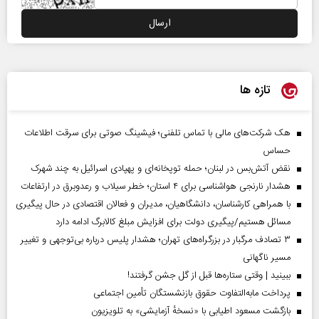
تازه ها
هک شرکت‌های مالی با تماس تلفنی؛ فیشینگ صوتی برای سرقت اطلاعات
حساس
نقض آتش‌بس در لبنان؛ حمله توپخانه‌ای و پهپادی اسرائیل به چند شهرک
هشدار نارنجی هواشناسی برای ۴ استان؛ خطر سیلاب و رعدوبرق در ارتفاعات
با همراهی کارشناسان، دانشگاهیان، مدیران و فعالان اقتصادی در حال پیگیری
مسائل هستیم/پیگیری دولت برای افزایش مبلغ کالابرگ ادامه دارد
۳ تصادف مرگبار در بزرگراه‌های تهران؛ هشدار پلیس درباره بی‌توجهی و تغییر
مسیر ناگهانی
ببینید | وقتی ستاره‌ها قبل از گل جشن گرفتند!
پرداخت مابه‌التفاوت حقوق بازنشستگان تأمین اجتماعی
بازگشت مسعود اطیابی با «نسخهٔ آزمایشی» به تلویزیون