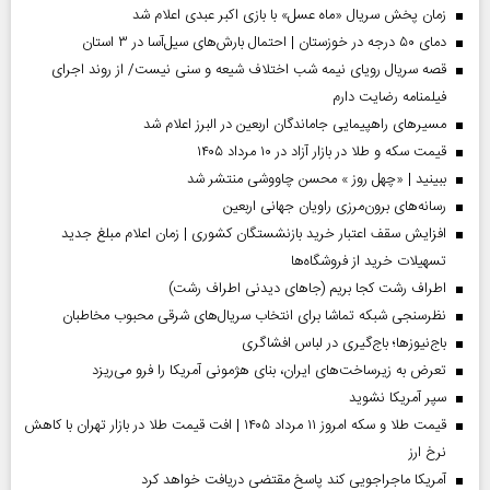
زمان پخش سریال «ماه عسل» با بازی اکبر عبدی اعلام شد
دمای ۵۰ درجه در خوزستان | احتمال بارش‌های سیل‌آسا در ۳ استان
قصه سریال رویای نیمه شب اختلاف شیعه و سنی نیست/ از روند اجرای
فیلمنامه رضایت دارم
مسیر‌های راهپیمایی جاماندگان اربعین در البرز اعلام شد
قیمت سکه و طلا در بازار آزاد در ۱۰ مرداد ۱۴۰۵
ببینید | «چهل روز » محسن چاووشی منتشر شد
رسانه‌های برون‌مرزی راویان جهانی اربعین
افزایش سقف اعتبار خرید بازنشستگان کشوری | زمان اعلام مبلغ جدید
تسهیلات خرید از فروشگاه‌ها
اطراف رشت کجا بریم (جاهای دیدنی اطراف رشت)
نظرسنجی شبکه تماشا برای انتخاب سریال‌های شرقی محبوب مخاطبان
باج‌نیوزها؛ باج‌گیری در لباس افشاگری
تعرض به زیرساخت‌های ایران، بنای هژمونی آمریکا را فرو می‌ریزد
سپر آمریکا نشوید
قیمت طلا و سکه امروز ۱۱ مرداد ۱۴۰۵ | افت قیمت طلا در بازار تهران با کاهش
نرخ ارز
آمریکا ماجراجویی کند پاسخ مقتضی دریافت خواهد کرد