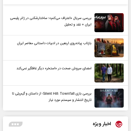
بررسی سریال «اعتراف می‌کنم»؛ ساختارشکنی در ژانر پلیسی
ایران + نقد و تحلیل
بازتاب پیاده‌روی اربعین در ادبیات داستانی معاصر ایران
امضای سروش صحت در «استخر» دیگر غافلگیر نمی‌کند
بررسی بازی Silent Hill: Townfall؛ از داستان و گیم‌پلی تا
تاریخ انتشار و سیستم مورد نیاز
اخبار ویژه