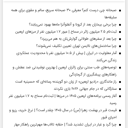
صبحانه چی درست کنم؟ معرفی ۳۰ صبحانه سریع، سالم و مقوی برای همه
سلیقه‌ها
چرا برخی بیماران بعد از کرونا و آنفلوآنزا ماه‌ها بهبود نمی‌یابند؟
ثبت‌نام ۲.۵ میلیون زائر در سماح | عبور ۱.۷ میلیون نفر از مرز‌های اربعین
چرا بعد از سفرهای طولانی گوارش‌تان به هم می‌ریزد؟
چرا ساختمان‌های ناایمن تهران تعیین تکلیف نمی‌شوند؟
آمار معلولیت در ایران | بیش از ۱۰.۵ میلیون نفر با محدودیت عملکردی
زندگی می‌کنند
توصیه‌های طب سنتی برای زائران اربعین | بهترین نوشیدنی ضد عطش و
راهکارهای پیشگیری از گرمازدگی
راز ماندگاری «رادیو اربعین» از زبان دو گوینده؛ رسانه‌ای که حسینیه است
ستارگانی که در جام جهانی ۲۰۲۶ بازی نکردند
آغاز رسمی برنامه‌های اربعین ۱۴۰۵ در مرز‌ها | ثبت‌نام سماح به ۱.۷ میلیون نفر
رسید
قیمت قبر در بهشت زهرا (س) در سال ۱۴۰۵ چقدر است؟ | نرخ خرید، رزرو و
احیای قبور
چرا گرد و غبار در ایران تشدید شد؟ | حقابه تالاب‌ها مهم‌ترین راهکار مهار