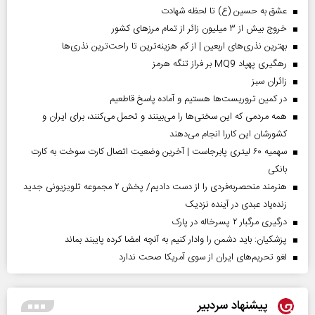
عشق به حسین (ع) تا لحظه شهادت
خروج بیش از ۳ میلیون زائر از تمام مرز‌های کشور
بهترین نذری‌های اربعین | از کم هزینه‌ترین تا راحت‌ترین نذری‌ها
رهگیری پهپاد MQ9 بر فراز تنگه هرمز
‌زائران سبز
در کمین تروریست‌ها هستیم و آماده پاسخ قاطعیم
همه مردمی که این سختی‌ها را می‌بینند و تحمل می‌کنند، برای ایران و
کشورشان این کاررا انجام می‌دهند
سهمیه ۶۰ لیتری پابرجاست | آخرین وضعیت اتصال کارت سوخت به کارت
بانکی
هنرمند منحصر‌به‌فردی را از دست دادیم/ پخش ۲ مجموعه تلویزیونی جدید
زنده‌یاد عبدی در آینده نزدیک
درگیری مرگبار ۲ پسرخاله در پارک
پزشکیان: باید دشمن را وادار کنیم به آنچه امضا کرده پایبند بماند
لغو تحریم‌های ایران از سوی آمریکا صحت ندارد
پیشنهاد سردبیر