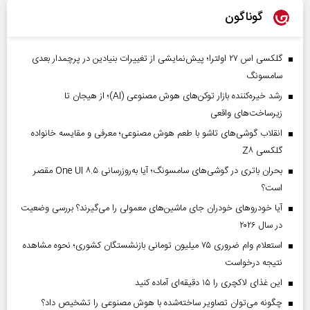
گوناگون
گلکسی اس ۲۷ اولترا؛ پیش‌نمایشی از تغییرات بنیادین در پرچمدار بعدی
سامسونگ
رشد خیره‌کننده بازار توکن‌های هوش مصنوعی (AI)؛ از هیجان تا
زیرساخت‌های واقعی
انقلاب گوشی‌های تاشو‌ با طعم هوش مصنوعی؛ معرفی و مقایسه خانواده
گلکسی Z۸
بحران باتری در گوشی‌های سامسونگ؛ آیا به‌روزرسانی One UI ۸.۵ مقصر
است؟
آیا خودروهای خودران جای ماشین‌های معمولی را می‌گیرند؟ بررسی وضعیت
در سال ۲۰۲۶
استعلام وام ضروری ۷۵ میلیون تومانی بازنشستگان کشوری؛ نحوه مشاهده
نتیجه درخواست
این غذای لاکچری را ۱۵ دقیقه‌ای آماده کنید
چگونه می‌توان تصاویر ساخته‌شده با هوش مصنوعی را تشخیص داد؟