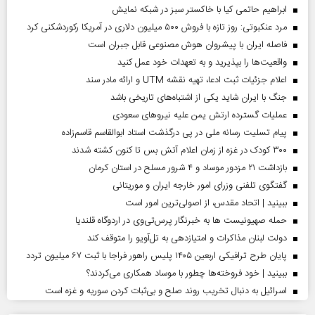
ابراهیم حاتمی کیا با خاکستر سبز در شبکه نمایش
مرد عنکبوتی: روز تازه با فروش ۵۰۰ میلیون دلاری در آمریکا رکوردشکنی کرد
فاصله ایران با پیشرو‌ان هوش مصنوعی قابل جبران است
واقعیت‌ها را بپذیرید و به تعهدات خود عمل کنید
اعلام جزئیات ثبت ادعا، تهیه نقشه UTM و ارائه مادر سند
جنگ با ایران شاید یکی از اشتباه‌های تاریخی باشد
عملیات گسترده ارتش یمن علیه نیروهای سعودی
پیام تسلیت رسانه ملی در پی درگذشت استاد ابوالقاسم قاسم‌زاده
۳۰۰ کودک در غزه از زمان اعلام آتش بس تا کنون کشته شدند
بازداشت ۲۱ مزدور موساد و ۴ شرور مسلح در استان کرمان
گفتگوی تلفنی وزرای امور خارجه ایران و موریتانی
ببینید | اتحاد مقدس، از اصولی‌ترین امور است
حمله صهیونیست ها به خبرنگار پرس‌تی‌وی در اردوگاه قلندیا
دولت لبنان مذاکرات و امتیازدهی به تل‌آویو را متوقف کند
پایان طرح ترافیکی اربعین ۱۴۰۵ پلیس راهور فراجا با ثبت ۶۷ میلیون تردد
ببینید | خود فروخته‌ها چطور با موساد همکاری می‌کردند؟
اسرائیل به دنبال تخریب روند صلح و بی‌ثبات کردن سوریه و غزه است