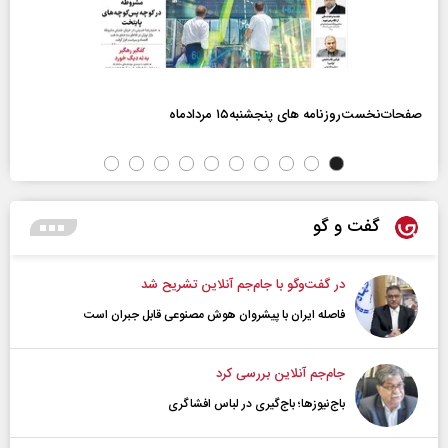
صفحات‌نخست‌روزنامه ها‌ی پنجشنبه‌۱۵ مردادماه
گفت و گو
در گفت‌و‌گو با جام‌جم آنلاین تشریح شد
فاصله ایران با پیشرو‌ان هوش مصنوعی قابل جبران است
جام‌جم آنلاین بررسی کرد
باج‌نیوزها؛ باج‌گیری در لباس افشاگری