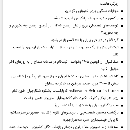
ریزگردهاست
مجازات سنگین برای آدم‌ربایان گوش‌بر
واکسن جدید سرطان پانکراس امیدبخش شد
توصیه‌های تغذیه‌ای برای زائران اربعین ۱۴۰۵ | در گرمای اربعین چه بخوریم و
چه نخوریم؟
گره قتل در دی‌جی پارتی با ۵۰ قسم باز می‌شود
ثبت‌نام بیش از یک میلیون نفر در سماح | زائران «همیار اربعین» را نصب
کنند
متقاضیان ارز اربعین ۱۴۰۵ بخوانند | ثبت‌نام در سامانه سماح را به روز‌های آخر
موکول نکنید
کاهش ۲۵ درصدی بستری مجدد با اجرای طرح «پرستار پیگیر» | شناسایی
بیش از ۳۰۰۰ مورد جدید سرطان در خانواده بیماران
Castlevania: Belmont’s Curse؛ بازگشت باشکوه شکارچیان خون‌آشام
روی هر لینکی کلیک نکنید، دام کلاهبرداران سایبری همین‌جاست
سرمایه‌گذاری برای رفاه؛ هزینه یا آینده‌سازی؟
بازگشت مسعود شصت‌چی با دردسر‌های تازه؛ از شایعه حضور در میز مذاکره
تا پایان فیلمبرداری «مرد سه‌هزارچهره»
استعلام وام ضروری ۷۵ میلیون تومانی بازنشستگان کشوری؛ نحوه مشاهده