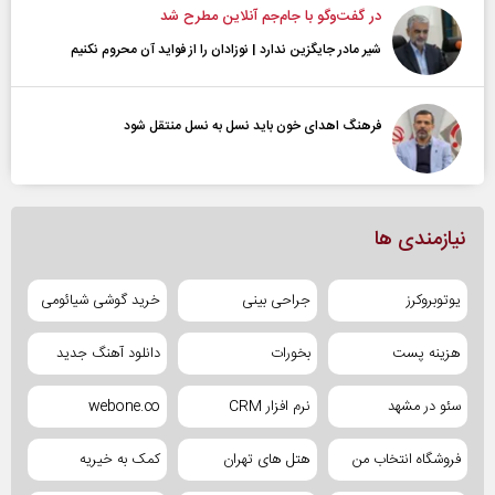
در گفت‌و‌گو با جام‌جم آنلاین مطرح شد
شیر مادر جایگزین ندارد | نوزادان را از فواید آن محروم نکنیم
فرهنگ اهدای خون باید نسل به نسل منتقل شود
نیازمندی ها
یوتوبروکرز
جراحی بینی
خرید گوشی شیائومی
هزینه پست
بخورات
دانلود آهنگ جدید
سئو در مشهد
نرم افزار CRM
webone.co
فروشگاه انتخاب من
هتل های تهران
کمک به خیریه