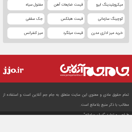
میکروبلیدینگ ابرو
قیمت ضایعات آهن
مفتول سیاه
کوچینگ سازمانی
قیمت هبلکس
جک سقفی
خرید میز اداری مدرن
قیمت میلگرد
میز کنفرانس
تمام حقوق مادی و معنوی این سایت متعلق به جام جم آنلاین است و استفاده از
مطالب با ذکر منبع بلامانع است.
طراحی و تولید
"ایران سامانه"