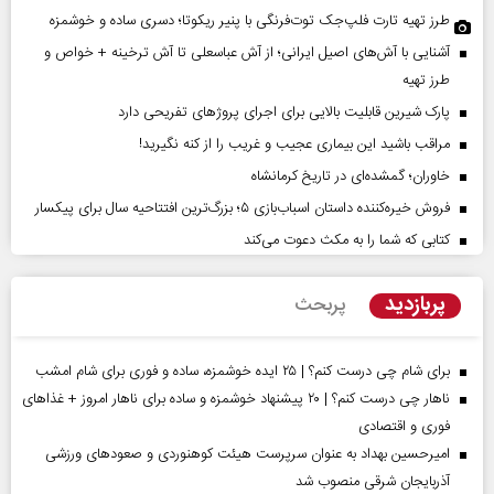
طرز تهیه تارت فلپ‌جک توت‌فرنگی با پنیر ریکوتا؛ دسری ساده و خوشمزه
آشنایی با آش‌های اصیل ایرانی؛ از آش عباسعلی تا آش ترخینه + خواص و
طرز تهیه
پارک شیرین قابلیت‌ بالایی برای اجرای پروژهای تفریحی دارد
مراقب باشید این بیماری عجیب و غریب را از کنه نگیرید!
خاوران؛ گمشده‌ای در تاریخ کرمانشاه
فروش خیره‌کننده داستان اسباب‌بازی ۵؛ بزرگ‌ترین افتتاحیه سال برای پیکسار
کتابی که شما را به مکث دعوت می‌کند
پربازدید
پربحث
برای شام چی درست کنم؟ | ۲۵ ایده خوشمزه، ساده و فوری برای شام امشب
ناهار چی درست کنم؟ | ۲۰ پیشنهاد خوشمزه و ساده برای ناهار امروز + غذاهای
فوری و اقتصادی
امیرحسین بهداد به عنوان سرپرست هیئت کوهنوردی و صعودهای ورزشی
آذربایجان شرقی منصوب شد