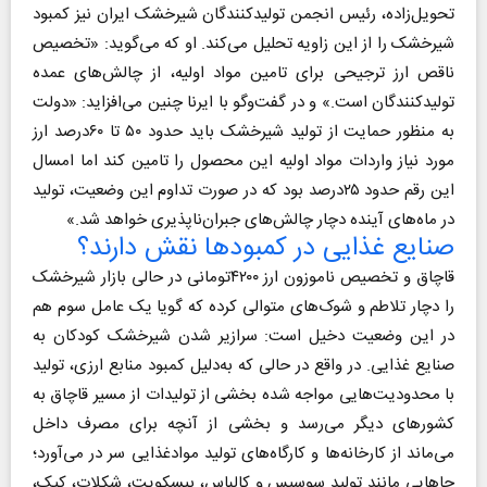
تحویل‌زاده، رئیس انجمن تولید‌کنندگان شیرخشک ایران نیز کمبود
شیرخشک را از این زاویه تحلیل می‌کند. او که می‌گوید:‌ «تخصیص
ناقص ارز ترجیحی برای تامین مواد اولیه، از چالش‌های عمده
تولیدکنندگان است.» و در گفت‌و‌گو با ایرنا ‌چنین می‌افزاید: «دولت
به منظور حمایت از تولید شیرخشک باید حدود ۵۰ تا ۶۰‌درصد ارز
مورد نیاز واردات مواد اولیه این محصول را تامین کند اما امسال
این رقم حدود ۲۵‌درصد بود که در صورت تداوم این وضعیت، تولید
در ماه‌های آینده دچار چالش‌های جبران‌ناپذیری خواهد شد.»
صنایع غذایی در کمبودها نقش دارند؟
قاچاق و تخصیص ناموزون ارز ۴۲۰۰‌تومانی در حالی بازار شیرخشک
را دچار تلاطم و شوک‌های متوالی کرده که گویا یک عامل سوم هم
در این وضعیت دخیل است: سرازیر شدن شیرخشک کودکان به
صنایع غذایی. در واقع در حالی که به‌دلیل کمبود منابع ارزی، تولید
با محدودیت‌هایی مواجه شده بخشی از تولیدات از مسیر قاچاق به
کشورهای دیگر می‌رسد و بخشی از آنچه برای مصرف داخل
می‌ماند از کارخانه‌ها و کارگاه‌های تولید موادغذایی سر در می‌آورد؛
جاهایی مانند تولید سوسیس و کالباس، بیسکویت، شکلات، کیک،