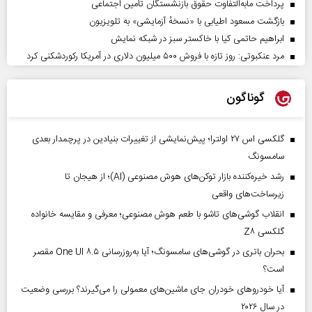
پرداخت مابه‌التفاوت حقوق بازنشستگان تأمین اجتماعی
بازگشت مسعود اطیابی با «نسخهٔ آزمایشی» به تلویزیون
ابراهیم حاتمی کیا با خاکستر سبز در شبکه نمایش
مرد عنکبوتی: روز تازه با فروش ۵۰۰ میلیون دلاری در آمریکا رکوردشکنی کرد
گوناگون
گلکسی اس ۲۷ اولترا؛ پیش‌نمایشی از تغییرات بنیادین در پرچمدار بعدی
سامسونگ
رشد خیره‌کننده بازار توکن‌های هوش مصنوعی (AI)؛ از هیجان تا
زیرساخت‌های واقعی
انقلاب گوشی‌های تاشو‌ با طعم هوش مصنوعی؛ معرفی و مقایسه خانواده
گلکسی Z۸
بحران باتری در گوشی‌های سامسونگ؛ آیا به‌روزرسانی One UI ۸.۵ مقصر
است؟
آیا خودروهای خودران جای ماشین‌های معمولی را می‌گیرند؟ بررسی وضعیت
در سال ۲۰۲۶