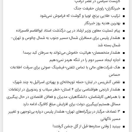
کاربست سیاسی در عصر ترامپ
خبرنگاران؛ راویان حقیقت جنگ
ترکیب طلایی برنج، لوبیا و گوشت که فراموش نمی‌شود
بهترین هدیه روز خبرنگار
پیام تسلیت معاون وزیر ارشاد در پی درگذشت استاد ابوالقاسم قاسم‌زاده
هشدار پلیس برای مسافران شمال؛ مسیر جنوب به شمال چالوس و تهران–
شمال بسته شد
هشدار متخصصان؛ هپاتیت خاموش می‌تواند به سرطان کبد برسد!
اجازه ایجاد مسیر دوم را در تنگه هرمز نمی‌دهیم
هک شرکت‌های مالی با تماس تلفنی؛ فیشینگ صوتی برای سرقت اطلاعات
حساس
نقض آتش‌بس در لبنان؛ حمله توپخانه‌ای و پهپادی اسرائیل به چند شهرک
هشدار نارنجی هواشناسی برای ۴ استان؛ خطر سیلاب و رعدوبرق در ارتفاعات
با همراهی کارشناسان، دانشگاهیان، مدیران و فعالان اقتصادی در حال پیگیری
مسائل هستیم/پیگیری دولت برای افزایش مبلغ کالابرگ ادامه دارد
۳ تصادف مرگبار در بزرگراه‌های تهران؛ هشدار پلیس درباره بی‌توجهی و تغییر
مسیر ناگهانی
ببینید | وقتی ستاره‌ها قبل از گل جشن گرفتند!