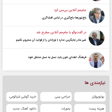
جام‌جم آنلاین بررسی کرد
باج‌نیوزها؛ باج‌گیری در لباس افشاگری
در گفت‌و‌گو با جام‌جم آنلاین مطرح شد
شیر مادر جایگزین ندارد | نوزادان را از فواید آن محروم نکنیم
فرهنگ اهدای خون باید نسل به نسل منتقل شود
نیازمندی ها
یوتوبروکرز
جراحی بینی
خرید گوشی شیائومی
هزینه پست
بخورات
دانلود آهنگ جدید