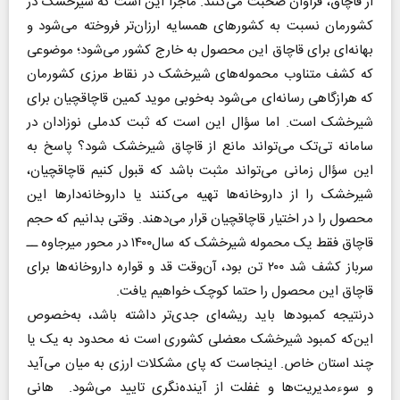
از قاچاق، فراوان صحبت می‌کنند. ماجرا این است که شیرخشک در
کشورمان نسبت به کشورهای همسایه ارزان‌تر فروخته می‌شود و
بهانه‌ای برای قاچاق این محصول به خارج کشور می‌شود؛ موضوعی
که کشف متناوب محموله‌های شیرخشک در نقاط مرزی کشورمان
که هر‌از‌گاهی رسانه‌ای می‌شود به‌خوبی موید کمین قاچاقچیان برای
شیرخشک است. اما سؤال این است که ثبت کدملی نوزادان در
سامانه تی‌تک می‌تواند مانع از قاچاق شیرخشک شود؟ پاسخ به
این سؤال زمانی می‌تواند مثبت باشد که قبول کنیم قاچاقچیان،
شیرخشک را از داروخانه‌ها تهیه می‌کنند یا داروخانه‌دارها این
محصول را در اختیار قاچاقچیان قرار می‌دهند. وقتی بدانیم که حجم
قاچاق فقط یک محموله شیرخشک که سال۱۴۰۰ در محور میرجاوه ــ
سرباز کشف شد ۲۰۰ تن بود، آن‌وقت قد و قواره داروخانه‌ها برای
قاچاق این محصول را حتما کوچک خواهیم یافت.
درنتیجه کمبودها باید ریشه‌ای جدی‌تر داشته باشد، به‌خصوص
این‌که کمبود شیرخشک معضلی کشوری است نه محدود به یک یا
چند استان خاص. اینجاست که پای مشکلات ارزی به میان می‌آید
و سوءمدیریت‌ها و غفلت از آینده‌نگری تایید می‌شود. هانی