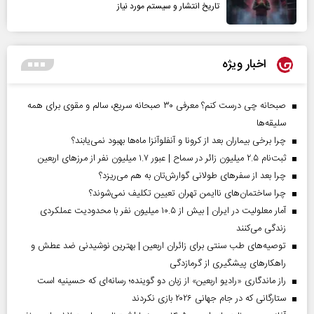
تاریخ انتشار و سیستم مورد نیاز
اخبار ویژه
صبحانه چی درست کنم؟ معرفی ۳۰ صبحانه سریع، سالم و مقوی برای همه
سلیقه‌ها
چرا برخی بیماران بعد از کرونا و آنفلوآنزا ماه‌ها بهبود نمی‌یابند؟
ثبت‌نام ۲.۵ میلیون زائر در سماح | عبور ۱.۷ میلیون نفر از مرز‌های اربعین
چرا بعد از سفرهای طولانی گوارش‌تان به هم می‌ریزد؟
چرا ساختمان‌های ناایمن تهران تعیین تکلیف نمی‌شوند؟
آمار معلولیت در ایران | بیش از ۱۰.۵ میلیون نفر با محدودیت عملکردی
زندگی می‌کنند
توصیه‌های طب سنتی برای زائران اربعین | بهترین نوشیدنی ضد عطش و
راهکارهای پیشگیری از گرمازدگی
راز ماندگاری «رادیو اربعین» از زبان دو گوینده؛ رسانه‌ای که حسینیه است
ستارگانی که در جام جهانی ۲۰۲۶ بازی نکردند