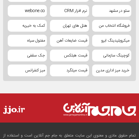
سئو در مشهد
نرم افزار CRM
webone.co
فروشگاه انتخاب من
هتل های تهران
کمک به خیریه
میکروبلیدینگ ابرو
قیمت ضایعات آهن
مفتول سیاه
کوچینگ سازمانی
قیمت هبلکس
جک سقفی
خرید میز اداری مدرن
قیمت میلگرد
میز کنفرانس
تمام حقوق مادی و معنوی این سایت متعلق به جام جم آنلاین است و استفاده از