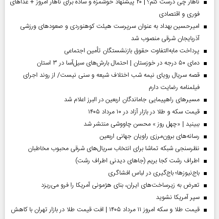
ناهار چی درست کنم؟ | ۲۰ پیشنهاد خوشمزه و ساده برای ناهار امروز + غذاهای
فوری و اقتصادی
امیرحسین بهداد به عنوان سرپرست هیئت کوهنوردی و صعودهای ورزشی
آذربایجان شرقی منصوب شد
پرداخت مابه‌التفاوت حقوق بازنشستگان تأمین اجتماعی
دمای ۵۰ درجه در خوزستان | احتمال بارش‌های سیل‌آسا در ۳ استان
قصه سریال رویای نیمه شب اختلاف شیعه و سنی نیست/ از روند اجرای
فیلمنامه رضایت دارم
مسیر‌های راهپیمایی جاماندگان اربعین در البرز اعلام شد
قیمت سکه و طلا در بازار آزاد در ۱۰ مرداد ۱۴۰۵
ببینید | «چهل روز » محسن چاووشی منتشر شد
رسانه‌های برون‌مرزی راویان جهانی اربعین
نظرسنجی شبکه تماشا برای انتخاب سریال‌های شرقی محبوب مخاطبان
اطراف رشت کجا بریم (جاهای دیدنی اطراف رشت)
باج‌نیوزها؛ باج‌گیری در لباس افشاگری
تعرض به زیرساخت‌های ایران، بنای هژمونی آمریکا را فرو می‌ریزد
سپر آمریکا نشوید
قیمت طلا و سکه امروز ۱۱ مرداد ۱۴۰۵ | افت قیمت طلا در بازار تهران با کاهش