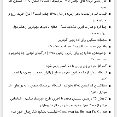
آغاز رسمی برنامه‌های اربعین ۱۴۰۵ در مرز‌ها | ثبت‌نام سماح به ۱.۷ میلیون نفر
رسید
قیمت قبر در بهشت زهرا (س) در سال ۱۴۰۵ چقدر است؟ | نرخ خرید، رزرو و
احیای قبور
چرا گرد و غبار در ایران تشدید شد؟ | حقابه تالاب‌ها مهم‌ترین راهکار مهار
ریزگردهاست
مجازات سنگین برای آدم‌ربایان گوش‌بر
واکسن جدید سرطان پانکراس امیدبخش شد
توصیه‌های تغذیه‌ای برای زائران اربعین ۱۴۰۵ | در گرمای اربعین چه بخوریم و
چه نخوریم؟
گره قتل در دی‌جی پارتی با ۵۰ قسم باز می‌شود
ثبت‌نام بیش از یک میلیون نفر در سماح | زائران «همیار اربعین» را نصب
کنند
متقاضیان ارز اربعین ۱۴۰۵ بخوانند | ثبت‌نام در سامانه سماح را به روز‌های آخر
موکول نکنید
کاهش ۲۵ درصدی بستری مجدد با اجرای طرح «پرستار پیگیر» | شناسایی
بیش از ۳۰۰۰ مورد جدید سرطان در خانواده بیماران
Castlevania: Belmont’s Curse؛ بازگشت باشکوه شکارچیان خون‌آشام