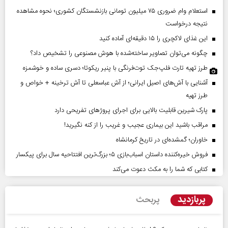
استعلام وام ضروری ۷۵ میلیون تومانی بازنشستگان کشوری؛ نحوه مشاهده
نتیجه درخواست
این غذای لاکچری را ۱۵ دقیقه‌ای آماده کنید
چگونه می‌توان تصاویر ساخته‌شده با هوش مصنوعی را تشخیص داد؟
طرز تهیه تارت فلپ‌جک توت‌فرنگی با پنیر ریکوتا؛ دسری ساده و خوشمزه
آشنایی با آش‌های اصیل ایرانی؛ از آش عباسعلی تا آش ترخینه + خواص و
طرز تهیه
پارک شیرین قابلیت‌ بالایی برای اجرای پروژهای تفریحی دارد
مراقب باشید این بیماری عجیب و غریب را از کنه نگیرید!
خاوران؛ گمشده‌ای در تاریخ کرمانشاه
فروش خیره‌کننده داستان اسباب‌بازی ۵؛ بزرگ‌ترین افتتاحیه سال برای پیکسار
کتابی که شما را به مکث دعوت می‌کند
پربازدید
پربحث