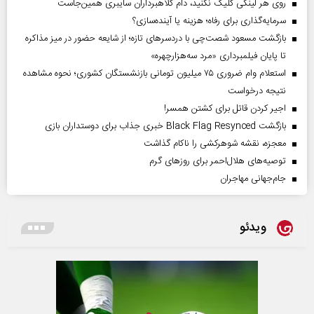
روی هر لینکی کلیک نکنید، دام کلاهبرداران سایبری همین‌جاست
سرمایه‌گذاری برای رفاه؛ هزینه یا آینده‌سازی؟
بازگشت مسعود شصت‌چی با دردسر‌های تازه؛ از شایعه حضور در میز مذاکره
تا پایان فیلمبرداری «مرد سه‌هزارچهره»
استعلام وام ضروری ۷۵ میلیون تومانی بازنشستگان کشوری؛ نحوه مشاهده
نتیجه درخواست
اجیر کردن قاتل برای کشتن همسر!
بازگشت Black Flag Resynced خبری جذاب برای دوستداران بازی
معجزه، نقشه شوهرکشی را ناکام گذاشت
توصیه‌های هلال‌احمر برای روز‌های گرم
جام‌جهانی مهاجران
ویدئو