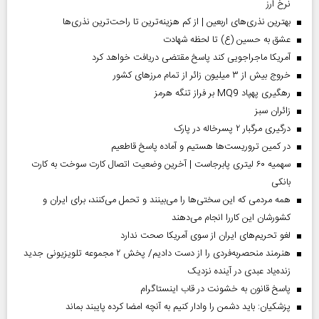
نرخ ارز
بهترین نذری‌های اربعین | از کم هزینه‌ترین تا راحت‌ترین نذری‌ها
عشق به حسین (ع) تا لحظه شهادت
آمریکا ماجراجویی کند پاسخ مقتضی دریافت خواهد کرد
خروج بیش از ۳ میلیون زائر از تمام مرز‌های کشور
رهگیری پهپاد MQ9 بر فراز تنگه هرمز
‌زائران سبز
درگیری مرگبار ۲ پسرخاله در پارک
در کمین تروریست‌ها هستیم و آماده پاسخ قاطعیم
سهمیه ۶۰ لیتری پابرجاست | آخرین وضعیت اتصال کارت سوخت به کارت
بانکی
همه مردمی که این سختی‌ها را می‌بینند و تحمل می‌کنند، برای ایران و
کشورشان این کاررا انجام می‌دهند
لغو تحریم‌های ایران از سوی آمریکا صحت ندارد
هنرمند منحصر‌به‌فردی را از دست دادیم/ پخش ۲ مجموعه تلویزیونی جدید
زنده‌یاد عبدی در آینده نزدیک
پاسخ قانون به خشونت در قاب اینستاگرام
پزشکیان: باید دشمن را وادار کنیم به آنچه امضا کرده پایبند بماند