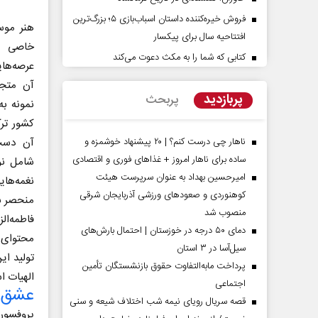
فروش خیره‌کننده داستان اسباب‌بازی ۵؛ بزرگ‌ترین
هنر موس
افتتاحیه سال برای پیکسار
خاصی با
کتابی که شما را به مکث دعوت می‌کند
عرصه‌ها
آن متجل
پربازدید
پربحث
نمونه به 
کشور ترک
آن دست 
ناهار چی درست کنم؟ | ۲۰ پیشنهاد خوشمزه و
ساده برای ناهار امروز + غذاهای فوری و اقتصادی
شامل نوا
امیرحسین بهداد به عنوان سرپرست هیئت
نغمه‌ها
کوهنوردی و صعودهای ورزشی آذربایجان شرقی
منحصر به
منصوب شد
فاطمه‌ا
دمای ۵۰ درجه در خوزستان | احتمال بارش‌های
محتوای ا
سیل‌آسا در ۳ استان
تولید ای
پرداخت مابه‌التفاوت حقوق بازنشستگان تأمین
الهیات ا
اجتماعی
عشق ب
قصه سریال رویای نیمه شب اختلاف شیعه و سنی
پروفسور 