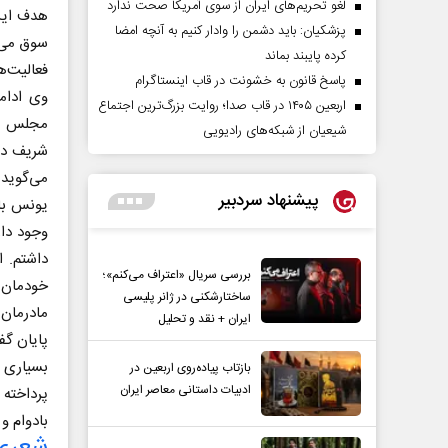
لغو تحریم‌های ایران از سوی آمریکا صحت ندارد
هدف این
پزشکیان: باید دشمن را وادار کنیم به آنچه امضا
سوق می‌د
کرده پایبند بماند
فعالیت‌ها
پاسخ قانون به خشونت در قاب اینستاگرام
وی ادامه
اربعین ۱۴۰۵ در قاب صدا؛ روایت بزرگ‌ترین اجتماع
مجلس مش
شیعیان از شبکه‌های رادیویی
شریف در
می‌گوید.
پیشنهاد سردبیر
یونس بال
وجود دار
داشتم. ا
مردادماه
صفحات نخست روزنامه ها‌ی‌سه‌شنبه ۶ مردادماه
صفحات
بررسی سریال «اعتراف می‌کنم»؛
خودمان س
ساختارشکنی در ژانر پلیسی
مادرمان 
ایران + نقد و تحلیل
پایان گف
بسیاری ا
بازتاب پیاده‌روی اربعین در
ادبیات داستانی معاصر ایران
پرداخته 
بادوام و
شعری 