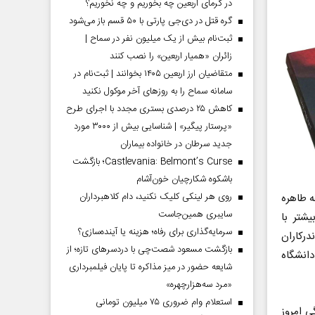
در گرمای اربعین چه بخوریم و چه نخوریم؟
گره قتل در دی‌جی پارتی با ۵۰ قسم باز می‌شود
ثبت‌نام بیش از یک میلیون نفر در سماح |
زائران «همیار اربعین» را نصب کنند
متقاضیان ارز اربعین ۱۴۰۵ بخوانند | ثبت‌نام در
سامانه سماح را به روز‌های آخر موکول نکنید
کاهش ۲۵ درصدی بستری مجدد با اجرای طرح
«پرستار پیگیر» | شناسایی بیش از ۳۰۰۰ مورد
جدید سرطان در خانواده بیماران
Castlevania: Belmont’s Curse؛ بازگشت
باشکوه شکارچیان خون‌آشام
روی هر لینکی کلیک نکنید، دام کلاهبرداران
ه طاهره
سایبری همین‌جاست
شتر با
سرمایه‌گذاری برای رفاه؛ هزینه یا آینده‌سازی؟
درکاران
بازگشت مسعود شصت‌چی با دردسر‌های تازه؛ از
دانشگاه
شایعه حضور در میز مذاکره تا پایان فیلمبرداری
«مرد سه‌هزارچهره»
استعلام وام ضروری ۷۵ میلیون تومانی
ی امروز