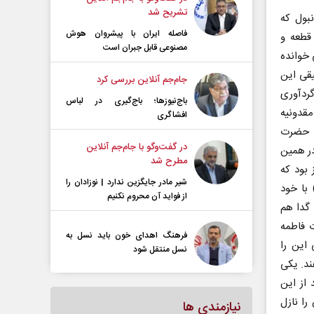
تشریح شد
نبول که
فاصله ایران با پیشرو‌ان هوش
قطعه و
مصنوعی قابل جبران است
 خوانده
قی این
جام‌جم آنلاین بررسی کرد
گردآوری
باج‌نیوزها؛ باج‌گیری در لباس
مقدونیه
افشاگری
نه حضرت
در گفت‌و‌گو با جام‌جم آنلاین
در همین
مطرح شد
بود که
شیر مادر جایگزین ندارد | نوزادان را
 با خود
از فواید آن محروم نکنیم
گدا هم
 فاطمه
فرهنگ اهدای خون باید نسل به
این را
نسل منتقل شود
ند. یکی
از این
را نازل
نیازمندی ها