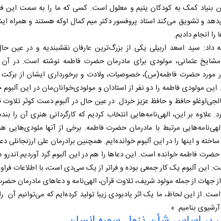
 بنیاد کمک به کودکان یتیم و معلول است. کسی که ما را به سمت این فعا
هد و تشویق می‌کند استاد پروفسور دکتر میم کمال اوکه هستند و همراه ای
 را انجام دادیم.
 داد: سید اسعد اربیلی یکی از بزرگ‌ترین عارفان نقشبندیه و در عین ح
ایخ عثمانی، مولودی برای مادرمان حضرت فاطمه نوشته است. در آن 
 مورد حضرت فاطمه(س)، خصوصیات، ولادت و برخورداری ایشان از برکت پر
 این مولودی فاطمه را دو نفر از استادان و مولودی‌خوانان‌مان در این آلبوم خ
جی‌اوغلو حافظ و حافظ عزیز خردل. در عین حال در آلبوم دست کوثر تلاوت 
د. علاوه بر این، الهی‌نامه‌هایی انتخاب کردیم که کارگردانی هنری آن را بنده
لهی‌نامه‌هایی مرتبط با مادرمان حضرت فاطمه. برخی از آنها ملودی‌هایی ه
 نخست روزنامه ها‌ی یکشنبه ۴ مردادماه
اخته و اینها را در این آلبوم خوانده‌ایم. همچنین برادرمان علی ارزنجانلی دعا
صفحات نخست روزنامه ها‌ی شنبه ۳ مردادماه
حضرت فاطمه خوانده است. این دعاها را هم در این آلبوم گرد آوردیم.اندرو د
ت: این آلبوم یک کار جمعی بوده و فراتر از یک سی‌دی است، با اطلاعات فراوا
ز جهات از جمله مولود شریف، تلاوت قرآن، الهی‌نامه و دعاهای مادرمان حضر
است. از این لحاظ، ما یک اثر یادبودی زیبا تولید کرده‌ایم که می‌توانیم آن را
 آرشیوی بنامیم. »
بر اساس شأن نزول سوره انسان