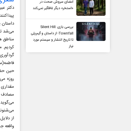
امضای سروش صحت در
دکتر عبی
«استخر» دیگر غافلگیر نمی‌کند
پیداکنن
داستان پ
بررسی بازی Silent Hill:
می‌شد ت
Townfall؛ از داستان و گیم‌پلی
مناطق هم
تا تاریخ انتشار و سیستم مورد
نیاز
کردیم. م
گردآوری 
فاطمه(س)
حین حضر
روزه می‌
مقداری 
مصادف م
می‌گوید
می‌شنوند
از دلای
واقعه جب