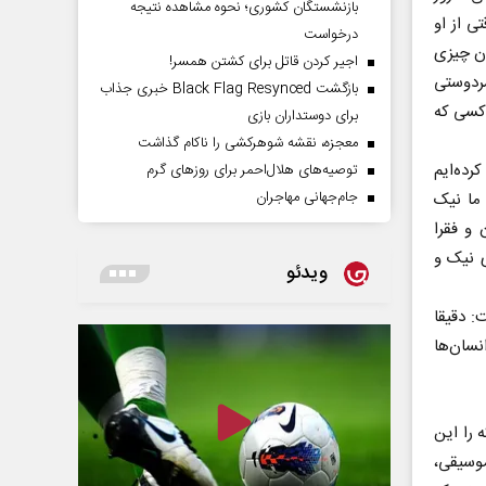
بازنشستگان کشوری؛ نحوه مشاهده نتیجه
ی از او
درخواست
ان چیزی
اجیر کردن قاتل برای کشتن همسر!
ردوستی
بازگشت Black Flag Resynced خبری جذاب
 کسی که
برای دوستداران بازی
معجزه، نقشه شوهرکشی را ناکام گذاشت
ده‌ایم
توصیه‌های هلال‌احمر برای روز‌های گرم
جام‌جهانی مهاجران
ما نیک
 و فقرا
ی نیک و
ویدئو
: دقیقا
نسان‌ها
 را این
موسیقی،