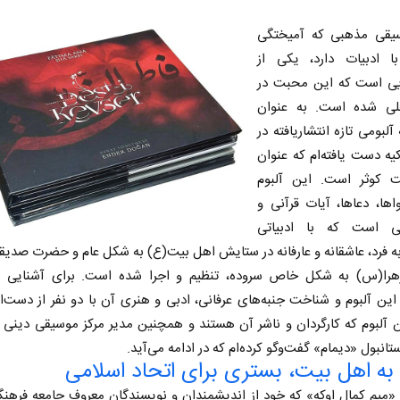
یقی مذهبی که آمیختگی
 ادبیات دارد، یکی از
یی است که این محبت در
ی شده است. به عنوان
آلبومی تازه انتشاریافته در
یه دست یافته‌ام که عنوان
کوثر است. این آلبوم
ها، دعاها، آیات قرآنی و
یی است که با ادبیاتی
 فرد، عاشقانه و عارفانه در ستایش اهل بیت(ع) به شکل عام و حضرت صدیق
لزهرا(س) به شکل خاص سروده، تنظیم و اجرا شده است. برای آشنایی بی
ین آلبوم و شناخت جنبه‌های عرفانی، ادبی و هنری آن با دو نفر از دست‌ان
ن آلبوم که کارگردان و ناشر آن هستند و همچنین مدیر مرکز موسیقی دینی 
ستانبول «دیمام» گفت‌وگو کرده‌ام که در ادامه می‌آید.
ه اهل بیت، بستری برای اتحاد اسلامی
«میم کمال اوکه» که خود از اندیشمندان و نویسندگان معروف جامعه فرهنگ