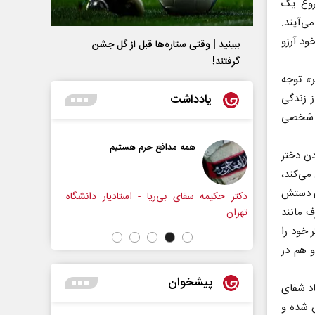
روع یک
ی‌آیند.
ود آرزو
ببینید | وقتی ستاره‌ها قبل از گل جشن
گرفتند!
ر» توجه
یادداشت
ز زندگی
ی شخصی
فع حرم هستیم
حکایت یک تاریخ و دو زندگی
دن دختر
نرگس خانعلی‌زاده - روزنامه‌نگار
می‌کند،
ری دستش
ریا - استادیار دانشگاه
ف مانند
خود را
و هم در
پیشخوان
اد شفای
س شده و