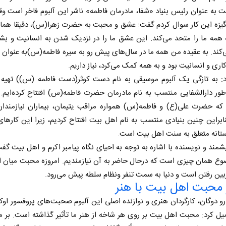
ت به عنوان رئیس بنیاد «شفا، مادرمان فاطمه» ناشر این آلبوم فاخر است وقت
نگیزه این کار سوال کردم گفت: عشق و محبت به حضرت زهرا(س)، دقیقا هم
همه‌ ما را متحد می‌کند. این عشق ما را در نزدیک شدن به انسانیت و بش
کند. به عقیده‌ من همه ما در سال‌های پیش رو به سیره فاطمه(س)به عنوان
کاری و انسانیت بود و به همه کمک می‌کرد، نیاز داریم.
د: به تازگی یک آلبوم موسیقی به نام دست کوثر(دست فاطمه (س)) تهیه کر
ور دارالشفایی منتسب به نام مادرمان حضرت فاطمه(س) افتتاح کرده‌ایم. 
 که حضرت علی(ع) و فاطمه(س) همواره مراقب یتیمان، بیماران نیازمندان
نابراین چنین بنیادی منتسب به نام اهل بیت افتتاح کردیم، زیرا این کارها
ستانه متعلق به سنت اهل بیت است.
شمند و نویسنده با اشاره به توجه به احیای نگاه پیامبر اکرم و اهل بیت گفت
ع همان چیزی است که درحال حاضر به آن نیازمندیم. امروزه محبت میان ا
بین رفتن است و دنیا به سمت تنفر ونظام سلطه پیش می‌رود.
 محبت اهل بیت با هنر
رو دوگان، کارگردان هنری و نوازنده اصلی این آلبوم صحبت‌های پروفسور اوکه
یل کرد: محبت اهل بیت بر روی هر شاخه از هنر ما تأثیر گذاشته است. بر 