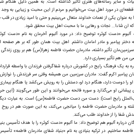
بیات و سایر رسانه‌های هنری تأثیر گذاشته است. به همین دلیل هنگام ش
طعه‌ای در مورد اهل بیت می‌خوانیم و مردم از این محبت و زیبایی به وجد م
ا به عنوان یکی از نعمات خداوند متعال می‌بینیم و حتی با امید زیادی در قلب خ
که ان شاءا... نجات و رهایی ما با محبت اهل بیت محقق شود.
ه آلبوم «دست کوثر» توضیح داد: در مورد آلبوم آخرمان به نام «دست کوث
دختر پیامبر و مادر امامان داشتم. اهل بیت همان طور که بر هر صفحه ا
سرزمین‌مان تأثیر داشته، مادرمان حضرت فاطمه زهرا(س) هم بر روی زندگ
 من هم تأثیر بسیاری دارد.
و
اربعین نماد مقاومت در برابر
همه مدا
اره به یک فرهنگ رایج در کشورش درباره شفاگرفتن فرزندان با واسطه قراردا
استکبار‌
ان پیامبر اکرم گفت: مادران سرزمین‌ من همیشه وقتی سر فرزندش را نوازش 
او را دوست دارد، هنگام درد او، دستش را به رویش می‌کشد یا هنگام بیما
رحمت‌الله نوروزی - عضو کمیسیون اجتماعی
دکتر حکیمه سقای بی‌
ی پیشانی او می‌گذارد و سوره فاتحه می‌خوانند و این طور می‌گویند (این حر
مجلس
تهران
المثل رایج است): دست من دست حضرت فاطمه(س) است. به عبارت دیگر 
شته و مادرمان حضرت فاطمه را میانجی می‌کند، به این صورت هم در روح 
دش شفا را از خداوند طلب می‌کند.
گان درباره آلبوم هم توضیح داد: ما آلبوم «دست کوثر» را با هدف تأسیس بنی
فاطمه ساختیم. در ترکیه بنیادی به نام «بنیاد شفای مادرمان فاطمه» تأسی