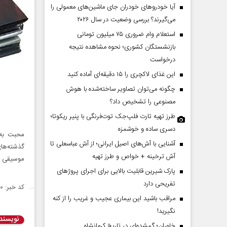
آیا خودروهای خودران جای ماشین‌های معمولی را
می‌گیرند؟ بررسی وضعیت در سال ۲۰۲۶
استعلام وام ضروری ۷۵ میلیون تومانی
بازنشستگان کشوری؛ نحوه مشاهده نتیجه
درخواست
این غذای لاکچری را ۱۵ دقیقه‌ای آماده کنید
چگونه می‌توان تصاویر ساخته‌شده با هوش
مصنوعی را تشخیص داد؟
طرز تهیه تارت فلپ‌جک توت‌فرنگی با پنیر ریکوتا؛
دسری ساده و خوشمزه
محبت به 
آشنایی با آش‌های اصیل ایرانی؛ از آش عباسعلی تا
گذشته‌های
آش ترخینه + خواص و طرز تهیه
موسیقی خ
پارک شیرین قابلیت‌ بالایی برای اجرای پروژهای
تفریحی دارد
کد خبر: ۱۴۲۴۶۰۰
مراقب باشید این بیماری عجیب و غریب را از کنه
نگیرید!
نویسند
خاوران؛ گمشده‌ای در تاریخ کرمانشاه