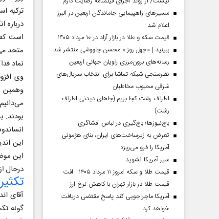
نیست/ از روند اجرای فیلمنامه رضایت دارم
ترکیه اس
مسیر‌های راهپیمایی جاماندگان اربعین در البرز
درباره ا
اعلام شد
است که 
قیمت سکه و طلا در بازار آزاد در ۱۰ مرداد ۱۴۰۵
متحد می‌
ببینید | «چهل روز » محسن چاووشی منتشر شد
رسانه‌های برون‌مرزی راویان جهانی اربعین
نماد فدا
نظرسنجی شبکه تماشا برای انتخاب سریال‌های
وی افزو
شرقی محبوب مخاطبان
وهمین ط
اطراف رشت کجا بریم (جاهای دیدنی اطراف
می‌دانیم
رشت)
بودند. ب
باج‌نیوزها؛ باج‌گیری در لباس افشاگری
انساندو
تعرض به زیرساخت‌های ایران، بنای هژمونی
این اندی
آمریکا را فرو می‌ریزد
این موضو
سپر آمریکا نشوید
درحال از
قیمت طلا و سکه امروز ۱۱ مرداد ۱۴۰۵ | افت
تکثیر
قیمت طلا در بازار تهران با کاهش نرخ ارز
آقای اند
آمریکا ماجراجویی کند پاسخ مقتضی دریافت
گونه تکم
خواهد کرد