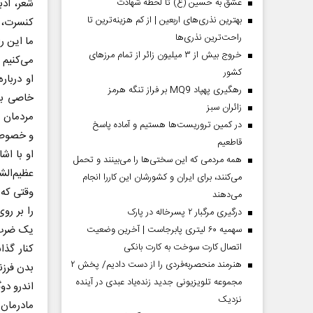
شعر، اد
عشق به حسین (ع) تا لحظه شهادت
بهترین نذری‌های اربعین | از کم هزینه‌ترین تا
کنسرت، ق
راحت‌ترین نذری‌ها
ما این ر
خروج بیش از ۳ میلیون زائر از تمام مرز‌های
می‌کنیم 
کشور
او دربار
رهگیری پهپاد MQ9 بر فراز تنگه هرمز
خاصی به 
‌زائران سبز
مردمان 
در کمین تروریست‌ها هستیم و آماده پاسخ
و خصوصی
قاطعیم
ایی عقب‌نشینی ترامپ؟
پشت‌پرده تهدیدات کوتاه‏‌مدت 
او با اش
همه مردمی که این سختی‌ها را می‌بینند و تحمل
ادعا‌های خلاف واقع آمریکا
عظیم‌الش
می‌کنند، برای ایران و کشورشان این کاررا انجام
وقتی که 
نی - تحلیلگر مسائل سیاسی
می‌دهند
عباس سلیمی‌نمین - تحلیلگر مسائل سیاسی
را بر رو
درگیری مرگبار ۲ پسرخاله در پارک
یک ضرب‌
سهمیه ۶۰ لیتری پابرجاست | آخرین وضعیت
اتصال کارت سوخت به کارت بانکی
کنار گذا
هنرمند منحصر‌به‌فردی را از دست دادیم/ پخش ۲
بدن فرزن
مجموعه تلویزیونی جدید زنده‌یاد عبدی در آینده
اندرو دو
نزدیک
مادرمان 