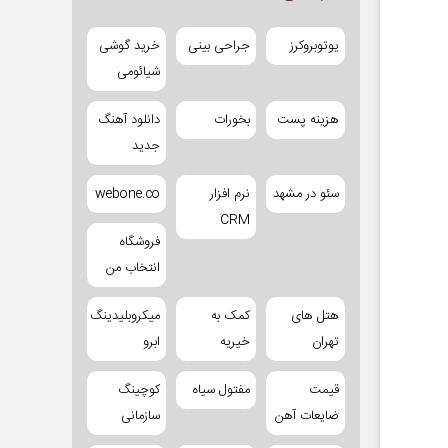
یوتوبروکرز
جراحی بینی
خرید گوشی
شیائومی
هزینه پست
بخورات
دانلود آهنگ
جدید
سئو در مشهد
نرم افزار
webone.co
CRM
فروشگاه
انتخاب من
هتل های
کمک به
میکروبلیدینگ
تهران
خیریه
ابرو
قیمت
مفتول سیاه
کوچینگ
ضایعات آهن
سازمانی