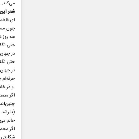
می‌کند. 
شعر این 
ای فاطمه
چون مسکی
سه روز غ
حتی نگفت
در جهان
حتی نگفت
در جهان
خرقه‌ام 
‌ و در خا
اگر مصط
چنین‌ان
(با رشد
حالم می‌
اگر محمد
شکایتی 