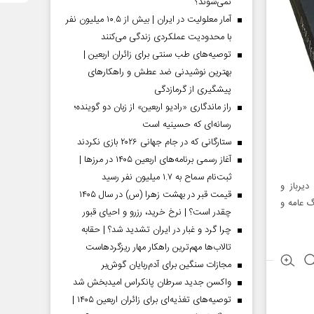
نمی‌شوند؟
آمار معلولیت در ایران | بیش از ۱۰.۵ میلیون نفر
با محدودیت عملکردی زندگی می‌کنند
توصیه‌های طب سنتی برای زائران اربعین |
بهترین نوشیدنی ضد عطش و راهکارهای
پیشگیری از گرمازدگی
راز ماندگاری «رادیو اربعین» از زبان دو گوینده؛
رسانه‌ای که حسینیه است
ستارگانی که در جام جهانی ۲۰۲۶ بازی نکردند
آغاز رسمی برنامه‌های اربعین ۱۴۰۵ در مرز‌ها |
ثبت‌نام سماح به ۱.۷ میلیون نفر رسید
یرباز و
قیمت قبر در بهشت زهرا (س) در سال ۱۴۰۵
گ عامه و
چقدر است؟ | نرخ خرید، رزرو و احیای قبور
چرا گرد و غبار در ایران تشدید شد؟ | حقابه
تالاب‌ها مهم‌ترین راهکار مهار ریزگردهاست
مجازات سنگین برای آدم‌ربایان گوش‌بر
واکسن جدید سرطان پانکراس امیدبخش شد
توصیه‌های تغذیه‌ای برای زائران اربعین ۱۴۰۵ |