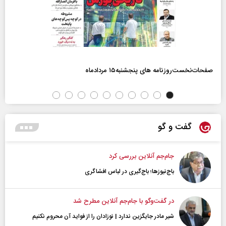
صفحات‌نخست‌روزنامه ها‌ی پنجشنبه‌۱۵ مردادماه
گفت و گو
جام‌جم آنلاین بررسی کرد
باج‌نیوزها؛ باج‌گیری در لباس افشاگری
در گفت‌و‌گو با جام‌جم آنلاین مطرح شد
شیر مادر جایگزین ندارد | نوزادان را از فواید آن محروم نکنیم