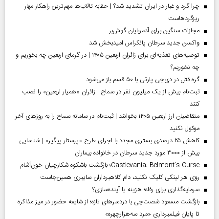
چرا گرد و غبار در ایران تشدید شد؟ | حقابه تالاب‌ها مهم‌ترین راهکار مهار
ریزگردهاست
مجازات سنگین برای آدم‌ربایان گوش‌بر
واکسن جدید سرطان پانکراس امیدبخش شد
توصیه‌های تغذیه‌ای برای زائران اربعین ۱۴۰۵ | در گرمای اربعین چه بخوریم و
چه نخوریم؟
گره قتل در دی‌جی پارتی با ۵۰ قسم باز می‌شود
ثبت‌نام بیش از یک میلیون نفر در سماح | زائران «همیار اربعین» را نصب
کنند
متقاضیان ارز اربعین ۱۴۰۵ بخوانند | ثبت‌نام در سامانه سماح را به روز‌های آخر
موکول نکنید
کاهش ۲۵ درصدی بستری مجدد با اجرای طرح «پرستار پیگیر» | شناسایی
بیش از ۳۰۰۰ مورد جدید سرطان در خانواده بیماران
Castlevania: Belmont’s Curse؛ بازگشت باشکوه شکارچیان خون‌آشام
روی هر لینکی کلیک نکنید، دام کلاهبرداران سایبری همین‌جاست
سرمایه‌گذاری برای رفاه؛ هزینه یا آینده‌سازی؟
بازگشت مسعود شصت‌چی با دردسر‌های تازه؛ از شایعه حضور در میز مذاکره
تا پایان فیلمبرداری «مرد سه‌هزارچهره»