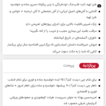
طرز تهیه تارت فلپ‌جک توت‌فرنگی با پنیر ریکوتا؛ دسری ساده و خوشمزه
آشنایی با آش‌های اصیل ایرانی؛ از آش عباسعلی تا آش ترخینه + خواص و
طرز تهیه
پارک شیرین قابلیت‌ بالایی برای اجرای پروژهای تفریحی دارد
مراقب باشید این بیماری عجیب و غریب را از کنه نگیرید!
خاوران؛ گمشده‌ای در تاریخ کرمانشاه
فروش خیره‌کننده داستان اسباب‌بازی ۵؛ بزرگ‌ترین افتتاحیه سال برای پیکسار
کتابی که شما را به مکث دعوت می‌کند
پربازدید
پربحث
برای شام چی درست کنم؟ | ۲۵ ایده خوشمزه، ساده و فوری برای شام امشب
ناهار چی درست کنم؟ | ۲۰ پیشنهاد خوشمزه و ساده برای ناهار امروز + غذاهای
فوری و اقتصادی
امیرحسین بهداد به عنوان سرپرست هیئت کوهنوردی و صعودهای ورزشی
آذربایجان شرقی منصوب شد