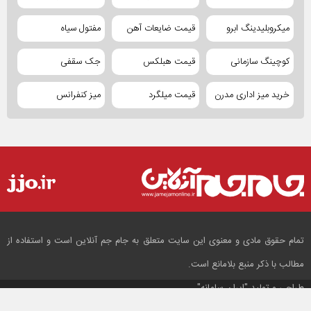
میکروبلیدینگ ابرو
قیمت ضایعات آهن
مفتول سیاه
کوچینگ سازمانی
قیمت هبلکس
جک سقفی
خرید میز اداری مدرن
قیمت میلگرد
میز کنفرانس
تمام حقوق مادی و معنوی این سایت متعلق به جام جم آنلاین است و استفاده از
مطالب با ذکر منبع بلامانع است.
طراحی و تولید
"ایران سامانه"