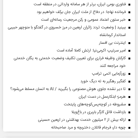
فناوری بومی ایران، برتر از هر سامانه وارداتی در منطقه است
فرمانده نهاجا: در دفاع از ملت ایران جان برکف خواهیم بود
خبر ستون اعتماد عمومی و رکن مرجعیت رسانه‌ای است
ببینید | وضعیت تردد زائران اربعین در مرز خسروی در گفتگو با منوچهر حبیبی
استاندار کرمانشاه
اینترنت بی افسار
امیر سرتیپ اکرمی‌نیا: ارتش کاملا آماده است
کارکنان وظیفه فراری برای تعیین تکلیف وضعیت خدمتی به یگان خدمتی
خود مراجعه کنند
زورآزمایی اتمی ترامپ
کفگیر رهگیر به ته دیگ خورد
تا دیر نشده جلوی هوش مصنوعی را بگیرید / AI به انسان مسلط می‌شود؟
هرمز؛ ابتکارعمل در دست ایران
مشروطه در کوچه‌پس‌کوچه‌های پایتخت
بازداشت قاتل کارگر باربری در باغ‌ویلا
ارائه بیش از ۲ میلیون خدمت بهداشتی در اربعین حسینی
چوبه دار، فرجام قاتلان دختربچه و مرد صاحبخانه