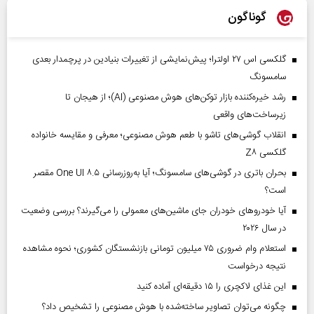
گوناگون
گلکسی اس ۲۷ اولترا؛ پیش‌نمایشی از تغییرات بنیادین در پرچمدار بعدی
سامسونگ
رشد خیره‌کننده بازار توکن‌های هوش مصنوعی (AI)؛ از هیجان تا
زیرساخت‌های واقعی
انقلاب گوشی‌های تاشو‌ با طعم هوش مصنوعی؛ معرفی و مقایسه خانواده
گلکسی Z۸
بحران باتری در گوشی‌های سامسونگ؛ آیا به‌روزرسانی One UI ۸.۵ مقصر
است؟
آیا خودروهای خودران جای ماشین‌های معمولی را می‌گیرند؟ بررسی وضعیت
در سال ۲۰۲۶
استعلام وام ضروری ۷۵ میلیون تومانی بازنشستگان کشوری؛ نحوه مشاهده
نتیجه درخواست
این غذای لاکچری را ۱۵ دقیقه‌ای آماده کنید
چگونه می‌توان تصاویر ساخته‌شده با هوش مصنوعی را تشخیص داد؟