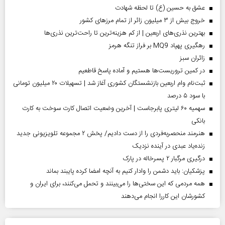
عشق به حسین (ع) تا لحظه شهادت
خروج بیش از ۳ میلیون زائر از تمام مرز‌های کشور
بهترین نذری‌های اربعین | از کم هزینه‌ترین تا راحت‌ترین نذری‌ها
رهگیری پهپاد MQ9 بر فراز تنگه هرمز
‌زائران سبز
در کمین تروریست‌ها هستیم و آماده پاسخ قاطعیم
ثبت‌نام وام اربعین بازنشستگان کشوری آغاز شد | تسهیلات ۲۰ میلیون تومانی
با سود ۵ درصد
سهمیه ۶۰ لیتری پابرجاست | آخرین وضعیت اتصال کارت سوخت به کارت
بانکی
هنرمند منحصر‌به‌فردی را از دست دادیم/ پخش ۲ مجموعه تلویزیونی جدید
زنده‌یاد عبدی در آینده نزدیک
درگیری مرگبار ۲ پسرخاله در پارک
پزشکیان: باید دشمن را وادار کنیم به آنچه امضا کرده پایبند بماند
همه مردمی که این سختی‌ها را می‌بینند و تحمل می‌کنند، برای ایران و
کشورشان این کاررا انجام می‌دهند