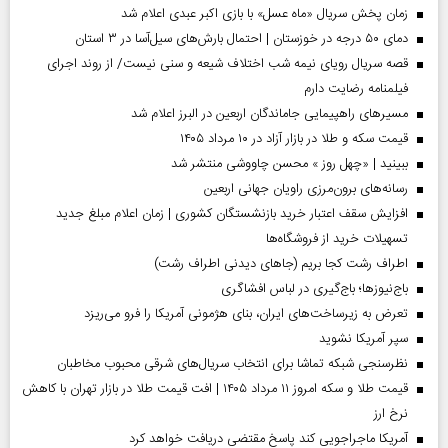
زمان پخش سریال «ماه عسل» با بازی اکبر عبدی اعلام شد
دمای ۵۰ درجه در خوزستان | احتمال بارش‌های سیل‌آسا در ۳ استان
قصه سریال رویای نیمه شب اختلاف شیعه و سنی نیست/ از روند اجرای
فیلمنامه رضایت دارم
مسیر‌های راهپیمایی جاماندگان اربعین در البرز اعلام شد
قیمت سکه و طلا در بازار آزاد در ۱۰ مرداد ۱۴۰۵
ببینید | «چهل روز » محسن چاووشی منتشر شد
رسانه‌های برون‌مرزی راویان جهانی اربعین
افزایش سقف اعتبار خرید بازنشستگان کشوری | زمان اعلام مبلغ جدید
تسهیلات خرید از فروشگاه‌ها
اطراف رشت کجا بریم (جاهای دیدنی اطراف رشت)
باج‌نیوزها؛ باج‌گیری در لباس افشاگری
تعرض به زیرساخت‌های ایران، بنای هژمونی آمریکا را فرو می‌ریزد
سپر آمریکا نشوید
نظرسنجی شبکه تماشا برای انتخاب سریال‌های شرقی محبوب مخاطبان
قیمت طلا و سکه امروز ۱۱ مرداد ۱۴۰۵ | افت قیمت طلا در بازار تهران با کاهش
نرخ ارز
آمریکا ماجراجویی کند پاسخ مقتضی دریافت خواهد کرد