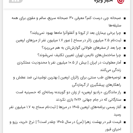
اخبار ویژه
صبحانه چی درست کنم؟ معرفی ۳۰ صبحانه سریع، سالم و مقوی برای همه
سلیقه‌ها
چرا برخی بیماران بعد از کرونا و آنفلوآنزا ماه‌ها بهبود نمی‌یابند؟
ثبت‌نام ۲.۵ میلیون زائر در سماح | عبور ۱.۷ میلیون نفر از مرز‌های اربعین
چرا بعد از سفرهای طولانی گوارش‌تان به هم می‌ریزد؟
چرا ساختمان‌های ناایمن تهران تعیین تکلیف نمی‌شوند؟
آمار معلولیت در ایران | بیش از ۱۰.۵ میلیون نفر با محدودیت عملکردی
زندگی می‌کنند
توصیه‌های طب سنتی برای زائران اربعین | بهترین نوشیدنی ضد عطش و
راهکارهای پیشگیری از گرمازدگی
راز ماندگاری «رادیو اربعین» از زبان دو گوینده؛ رسانه‌ای که حسینیه است
ستارگانی که در جام جهانی ۲۰۲۶ بازی نکردند
آغاز رسمی برنامه‌های اربعین ۱۴۰۵ در مرز‌ها | ثبت‌نام سماح به ۱.۷ میلیون نفر
رسید
قیمت قبر در بهشت زهرا (س) در سال ۱۴۰۵ چقدر است؟ | نرخ خرید، رزرو و
احیای قبور