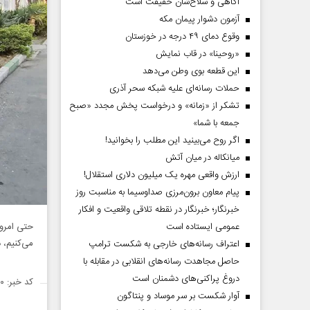
آگاهی و سلاح‌شان حقیقت است
آزمون دشوار پیمان مکه
وقوع دمای ۴۹ درجه در خوزستان
«روحینا» در قاب نمایش
این قطعه بوی وطن می‌دهد
حملات رسانه‌ای علیه شبکه سحر آذری
تشکر از «زمانه» و درخواست پخش مجدد «صبح
جمعه با شما»
اگر روح می‌بینید این مطلب را بخوانید!
میانکاله در میان آتش
ارزش واقعی مهره یک میلیون دلاری استقلال!
پیام معاون برون‌مرزی صداوسیما به مناسبت روز
خبرنگار؛ خبرنگار در نقطه تلاقی واقعیت و افکار
عمومی ایستاده است
حتی امروز
می‌کنیم، 
اعتراف رسانه‌های خارجی به شکست ترامپ
حاصل مجاهدت رسانه‌های انقلابی در مقابله با
دروغ پراکنی‌های دشمنان است
کد خبر: ۱۴۲۵۳۳۰
آوار شکست بر سر موساد و پنتاگون