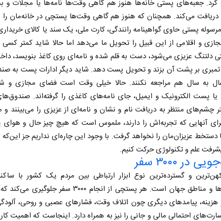
رد. جعبه‌های پستی خانه‌ها هنوز هم گاهی وقت‌ها نامه‌ها یا مجلات و ب
دریافت می‌کند. همچنان که هنوز هم گاهی وقت‌ها پستچی در خانه‌مان را م
مرسوله پستی حاوی گواهینامه رانندگی، کارت ملی، یک سند یا کالای خریداری
زی و اقلامی از این قبیل را تحویل ما می‌دهد اما حالا شاید کمتر کسی 
ی دلتنگ عزیزی می‌شود، دست به قلم شده و نامه‌ای روی کاغذ بنویسد، دا
 تمبری بر پشت آن بزند و تحویل پست دهد. شاید دیگر ادارات پست به صند
 به سال هم مراجعه نکنند. حالا خیلی وقت است فضای مجازی و شب
یا پست الکترونیک و ایمیل، جای نامه‌های کاغذی را گرفته‌اند. صندوق‌ه
ر چشم‌های منتظر به دریافت نام و نشان و نامه‌ای از عزیزی را می‌بینند و می
رای آنهایی که تجربه‌اش را دارند، ملموس است که هیچ چیز حال و هوای ی
 دستخط عزیزان‌مان را نخواهد گرفت. با وجود این چاره‌ای نداریم جز این‌که م
یشرفت علم و تکنولوژی حرکت کنیم.
ی در ۳۰۰۰ سفر
ن‌ترین و گسترده‌ترین نوع ابزار ارتباطی بین مردم یک کشور با ساکنا
سرزمین‌ها و مناطق جهان است. هر پستچی از انجام ۳۰۰۰ سفر جلوگی
ر هزینه، پیامدهای دیگری چون اتلاف وقت، فشارهای عصبی و روحی، آلودگی
ارت‌های احتمالی مالی و جانی را نیز به همراه دارد. اینجاست که اهمیت کا