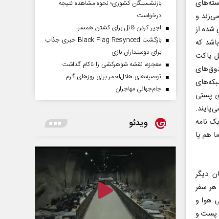
سته‌های
بازنشستگان کشوری؛ نحوه مشاهده نتیجه
درخواست
ی‌زند و
اجیر کردن قاتل برای کشتن همسر!
 شده از
بازگشت Black Flag Resynced خبری جذاب
باشد که
برای دوستداران بازی
خل پاکت
معجزه، نقشه شوهرکشی را ناکام گذاشت
وق‌های
توصیه‌های هلال‌احمر برای روز‌های گرم
که‌های
جام‌جهانی مهاجران
ای پستی
‌پایند.
ک نامه
ویدئو
ا هم پا
ن دیگر
ری می‌کند که هر سفر
 هوا و
ر پست و