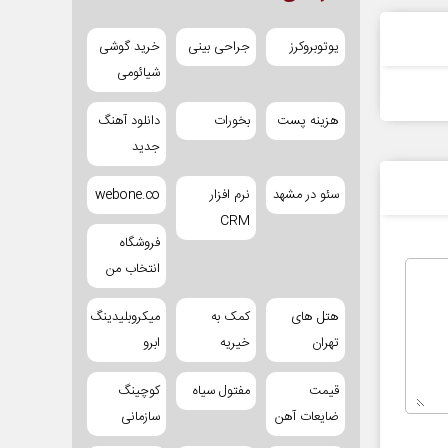
یوتوبروکرز
جراحی بینی
خرید گوشی
شیائومی
هزینه پست
بخورات
دانلود آهنگ
جدید
سئو در مشهد
نرم افزار
webone.co
CRM
فروشگاه
انتخاب من
هتل های
کمک به
میکروبلیدینگ
تهران
خیریه
ابرو
قیمت
مفتول سیاه
کوچینگ
ضایعات آهن
سازمانی