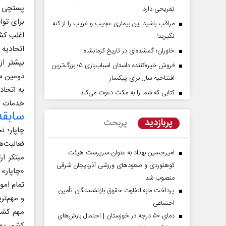
تفریحی دارد
برای توا
مراقب باشید این بیماری عجیب و غریب را از کنه
نگیرید!
خاوران؛ گمشده‌ای در تاریخ کرمانشاه
فروش خیره‌کننده داستان اسباب‌بازی ۵؛ بزرگ‌ترین
افتتاحیه سال برای پیکسار
به اتحا
کتابی که شما را به مکث دعوت می‌کند
خدمات پ
ی حقیقتِ آرامش‌ بخش
روز روایتگران حقیقت
سابقه
پربازدید
پربحث
چاپار؛ 
دکتر حسین قرایی - مدیر کل روابط عمومی
رسانه ملی
امیرحسین بهداد به عنوان سرپرست هیئت
کوهنوردی و صعودهای ورزشی آذربایجان شرقی
«چاپار» 
منصوب شد
تمام امو
پرداخت مابه‌التفاوت حقوق بازنشستگان تأمین
و مهم‌تر
اجتماعی
مهم کشور
دمای ۵۰ درجه در خوزستان | احتمال بارش‌های
کشور پهن