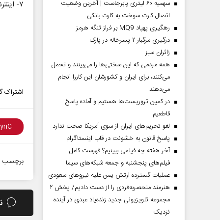
سهمیه ۶۰ لیتری پابرجاست | آخرین وضعیت
۷- اینترنت و راه افتادن پست الکترونیک و شبکه‌های اجتماعی
اتصال کارت سوخت به کارت بانکی
رهگیری پهپاد MQ9 بر فراز تنگه هرمز
درگیری مرگبار ۲ پسرخاله در پارک
‌زائران سبز
همه مردمی که این سختی‌ها را می‌بینند و تحمل
می‌کنند، برای ایران و کشورشان این کاررا انجام
می‌دهند
اشتراک گذ
در کمین تروریست‌ها هستیم و آماده پاسخ
قاطعیم
لغو تحریم‌های ایران از سوی آمریکا صحت ندارد
پاسخ قانون به خشونت در قاب اینستاگرام
آخر هفته چه فیلمی ببینیم؟ فهرست کامل
برچسب ه
فیلم‌های پنجشنبه و جمعه شبکه‌های سیما
عملیات گسترده ارتش یمن علیه نیروهای سعودی
هنرمند منحصر‌به‌فردی را از دست دادیم/ پخش ۲
مجموعه تلویزیونی جدید زنده‌یاد عبدی در آینده
ن
نزدیک