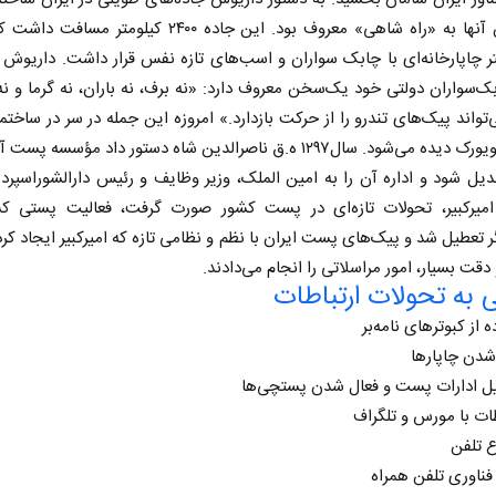
مهم‌ترین آنها به «راه شاهی» معروف بود. این جاده ۲۴۰۰ کیلومتر 
متر چاپارخانه‌ای با چابک سواران و اسب‌های تازه نفس قرار داشت. داریوش 
ک‌سواران دولتی خود یک‌سخن معروف دارد: «نه برف، نه باران، نه گرما و نه
واند پیک‌های تندرو را از حرکت بازدارد.» امروزه این جمله در سر در ساختما
پست نیویورک دیده می‌شود. سال۱۲۹۷ ه.ق ناصرالدین شاه دستور داد مؤسسه پ
دیل شود و اداره آن را به امین الملک، وزیر وظایف و رئیس دارالشورا‌سپرد
میرکبیر، تحولات تازه‌ای در پست کشور صورت گرفت، فعالیت پستی ک
ر تعطیل شد و پیک‌های پست ایران با نظم و نظامی تازه که امیرکبیر ایجاد کرده
قت بسیار، امور مراسلاتی را انجام می‌دادند.
نخست روزنامه ها‌ی‌سه‌شنبه ۶ مردادماه
صفحات نخست روزنامه ها‌ی یکشنبه ۴ مردادم
 به تحولات ارتباطات