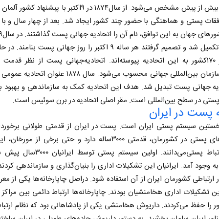
پستچی بیش از پیش مشخص می‌شود. از سال۱۸۷۴ در ۹اکتبر با پیشنهاد 
فقات پستی و هماهنگی با حضور چند کشور ایجاد شد. بعد از چهار سال و با
اتحادیه تکمیل شد و تصمیم گرفتند هر ساله ۹ اکتبر را روز جهانی پست بنامن
بیشتر از ۱۷۰کشور به این اتحادیه پیوسته‌اند. اتحادیه‌جهانی پست از نظر قدمت
دومین سازمان بین‌المللی جهانی محسوب می‌شود. سال ۱۸۷۸ عنوان 
دیه جهانی پست تبدیل شد. هدف این اتحادیه کمک به سازماندهی و بهبود 
ستی در سطح بین‌المللی است. مقر اصلی اتحادیه در برن سوئیس است.
ادامه جنگ برای آمریکا یعنی
خبرنگار،
 پست در ایران
شکست مفتضحانه
رسانه
نخستین سیستم پستی ایران است. پست در ایران از قدمتی طولانی برخوردا
دکتر محمد باقر خرمشاد - استاد دانشگاه
دکتر مراد عنادی - کارش
فعالیت‌های پستی در کشورمان، قدمتی ۳۰۰۰ساله دارد و حتی برخی از مورخا
مبتکر ارتباط پستی‌می‌دانند. اولین سیستم پستی توس
به وجود آمد. ایرانیان این تشکیلات اداری را بنیان‌گذاری و سازماندهی کردند 
ر ارتباطی کشورمان ایران از آن استفاده شود. دراصل چاپارخانه‌ها یکی از معر
ین تشکیلات اداری هخامنشیان بودند. چاپارخانه‌ها ارتباط دائمی بین مراکز و
 را حفظ می‌کردند. داریوش هخامنشی یکی از پادشاهانی بود که نظام ارتباط
اور ایران سامان بخشید. به دستور داریوش جاده‌های طویلی در ایران ساخت