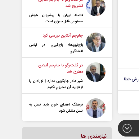
تشریح شد
فاصله ایران با پیشرو‌ان هوش
مصنوعی قابل جبران است
جام‌جم آنلاین بررسی کرد
باج‌نیوزها؛ باج‌گیری در لباس
افشاگری
در گفت‌و‌گو با جام‌جم آنلاین
مطرح شد
رش خطا
شیر مادر جایگزین ندارد | نوزادان را
از فواید آن محروم نکنیم
فرهنگ اهدای خون باید نسل به
نسل منتقل شود
نیازمندی ها