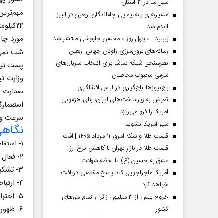
سیل‌آسا در ۳ استان
مسیر‌های راهپیمایی جاماندگان اربعین در البرز
۲۴کیلو
اعلام شد
مورد چاب
ببینید | «چهل روز » محسن چاووشی منتشر شد
رسانه‌های برون‌مرزی راویان جهانی اربعین
شب نمی‌ت
نظرسنجی شبکه تماشا برای انتخاب سریال‌های
شرقی محبوب مخاطبان
وزارت تب
باج‌نیوزها؛ باج‌گیری در لباس افشاگری
صدارت ا
تعرض به زیرساخت‌های ایران، بنای هژمونی
استعمارگ
آمریکا را فرو می‌ریزد
سرعت و د
سپر آمریکا نشوید
 مردادماه
صفحات نخست‌روزنامه‌ها‌ی‌چهارشنبه‌۷‌مردادماه
صفحات 
نگاهی
قیمت طلا و سکه امروز ۱۱ مرداد ۱۴۰۵ | افت
۱- استفاده از کبوترهای نامه‌بر
قیمت طلا در بازار تهران با کاهش نرخ ارز
۲- فعال شدن چاپارها
عشق به حسین (ع) تا لحظه شهادت
۳- تشکیل ادارات پست و فعال شدن پستچی‌ها
آمریکا ماجراجویی کند پاسخ مقتضی دریافت
۴- ارتباطات با مورس و تلگراف
خواهد کرد
​​​​​​​۵- اختراع تلفن
خروج بیش از ۳ میلیون زائر از تمام مرز‌های
۶- ظهور فناوری تلفن همراه
کشور