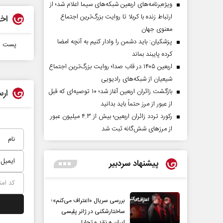
ویژه‌برنامه‌های اربعین شبکه‌های سیما اعلام شد؛ از
ارتباط زنده با کربلا تا روایت بزرگ‌ترین اجتماع
اخب
معنوی جهان
پزشکیان: باید دشمن را وادار کنیم به آنچه امضا
پست س
کرده پایبند بماند
اربعین ۱۴۰۵ در قاب صدا؛ روایت بزرگ‌ترین اجتماع
شیعیان از شبکه‌های رادیویی
بازگشت زائران اربعین آغاز شد؛ ۱۰ توصیه‌ای که قبل
ارس
از عبور از مرز حتماً باید بدانید
رکورد تردد زائران اربعین؛ بیش از ۴.۳ میلیون عبور
از مرزهای شش‌گانه ثبت شد
پیشنهاد سردبیر
بررسی سریال «اعتراف می‌کنم»؛
ساختارشکنی در ژانر پلیسی
ایران + نقد و تحلیل