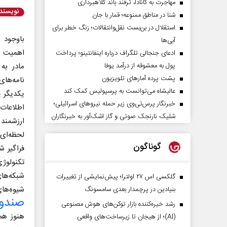
مهاجرت به کانادا، ترفند باند کلاهبرداری
نویسند
شنا در مناطق ممنوعه؛ قمار با جان
استقلال در بن‌بست نقل‌وانتقالات؛ زنگ خطر برای
باوجود ا
آبی‌ها
اهمیت پ
ادعای جنجالی تلگراف درباره اینفانتینو؛ پرداخت
پول به معشوقه از درآمد یوفا
مادر به 
پشت پرده آمارهای تلویزیون
نامه‌ها
عالیشاه می‌توانست به پرسپولیس کمک کند
یکدیگر ی
خبرنگار پرس‌تی‌وی زیر حمله نیروهای اسرائیلی؛
اطلاعا
شلیک نارنجک صوتی و گاز اشک‌آور به خبرنگاران
ارزشمند
لحظه‌ای
گوناگون
فراگیر ش
تکنولوژ
شبکه‌های
گلکسی اس ۲۷ اولترا؛ پیش‌نمایشی از تغییرات
شیوه‌های
بنیادین در پرچمدار بعدی سامسونگ
صندوق
رشد خیره‌کننده بازار توکن‌های هوش مصنوعی
هنوز هم
(AI)؛ از هیجان تا زیرساخت‌های واقعی