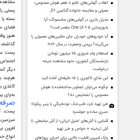
مشاهده ک
انقلاب گوشی‌های تاشو‌ با طعم هوش مصنوعی؛
پستی را 
معرفی و مقایسه خانواده گلکسی Z۸
بسته یا 
بحران باتری در گوشی‌های سامسونگ؛ آیا
فضای مجا
به‌روزرسانی One UI ۸.۵ مقصر است؟
هنوز وقت
آیا خودروهای خودران جای ماشین‌های معمولی را
گذاشته،
می‌گیرند؟ بررسی وضعیت در سال ۲۰۲۶
پست سال
استعلام وام ضروری ۷۵ میلیون تومانی
اجتماعی 
بازنشستگان کشوری؛ نحوه مشاهده نتیجه
درخواست
دیگر کمت
هرچند ب
این غذای لاکچری را ۱۵ دقیقه‌ای آماده کنید
کاغذی با
چگونه می‌توان تصاویر ساخته‌شده با هوش
به‌پای پ
مصنوعی را تشخیص داد؟
صرفه‌جوی
طرز تهیه تارت فلپ‌جک توت‌فرنگی با پنیر ریکوتا؛
پست، که
دسری ساده و خوشمزه
آشنایی با آش‌های اصیل ایرانی؛ از آش عباسعلی تا
افزون ب
آش ترخینه + خواص و طرز تهیه
انواع خس
پارک شیرین قابلیت‌ بالایی برای اجرای پروژهای