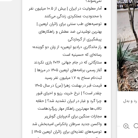
نمی‌شوند؟
آمار معلولیت در ایران | بیش از ۱۰.۵ میلیون نفر
با محدودیت عملکردی زندگی می‌کنند
توصیه‌های طب سنتی برای زائران اربعین |
بهترین نوشیدنی ضد عطش و راهکارهای
پیشگیری از گرمازدگی
راز ماندگاری «رادیو اربعین» از زبان دو گوینده؛
رسانه‌ای که حسینیه است
ستارگانی که در جام جهانی ۲۰۲۶ بازی نکردند
آغاز رسمی برنامه‌های اربعین ۱۴۰۵ در مرز‌ها |
ثبت‌نام سماح به ۱.۷ میلیون نفر رسید
قیمت قبر در بهشت زهرا (س) در سال ۱۴۰۵
چقدر است؟ | نرخ خرید، رزرو و احیای قبور
چرا گرد و غبار در ایران تشدید شد؟ | حقابه
رد و بدل
تالاب‌ها مهم‌ترین راهکار مهار ریزگردهاست
مجازات سنگین برای آدم‌ربایان گوش‌بر
واکسن جدید سرطان پانکراس امیدبخش شد
توصیه‌های تغذیه‌ای برای زائران اربعین ۱۴۰۵ |