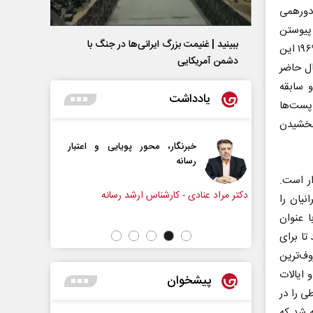
کشور آلمان دورهمی
 پیوستن
ببینید | غنیمت بزرگ ایرانی‌ها در جنگ با
اغلب کشورهای جهان به این توافق، نام آن را اتحادیه جهانی پست گذاشتند. در سال۱۹۶۹ این
دشمن آمریکایی
د. در حال حاضر
 و سابقه
یادداشت
اتحادیه عمومی پست‌ها
بخشیدن
 محور پویایی و اعتبار
دروازه‌بانی اندوه در مسیر امید
سپیده اشرفی - روزنامه‌نگار
ر است.
ناس ارشد رسانه
ن، ایرانیان را
ط ایرانیان ۳۰۰۰سال پیش با عنوان
تا برای
وف‌ترین
 ایالات
پیشخوان
ی را در
ه شد که