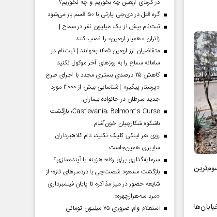
در گرمای اربعین چه بخوریم و چه نخوریم؟
گره قتل در دی‌جی پارتی با ۵۰ قسم باز می‌شود
ثبت‌نام بیش از یک میلیون نفر در سماح |
زائران «همیار اربعین» را نصب کنند
متقاضیان ارز اربعین ۱۴۰۵ بخوانند | ثبت‌نام در
سامانه سماح را به روز‌های آخر موکول نکنید
کاهش ۲۵ درصدی بستری مجدد با اجرای طرح
«پرستار پیگیر» | شناسایی بیش از ۳۰۰۰ مورد
جدید سرطان در خانواده بیماران
Castlevania: Belmont’s Curse؛ بازگشت
باشکوه شکارچیان خون‌آشام
روی هر لینکی کلیک نکنید، دام کلاهبرداران
سایبری همین‌جاست
سرمایه‌گذاری برای رفاه؛ هزینه یا آینده‌سازی؟
وم‌ترین
بازگشت مسعود شصت‌چی با دردسر‌های تازه؛ از
شایعه حضور در میز مذاکره تا پایان فیلمبرداری
«مرد سه‌هزارچهره»
بان‌ها
استعلام وام ضروری ۷۵ میلیون تومانی