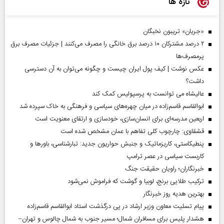
تازه ها
«جریان» تریبون نخبگان
۲ درصد مشترکان ۱۰ درصد برق خانگی را مصرف می‌کنند | جزئیات مصرف برق
پرمصرف‌ها
عکس نوشت | کیف پول ایران چیست و چگونه می‌توان به آن دسترسی
داشت؟
عالیشاه می توانست به پرسپولیس کمک کند
ابوالقاسم قاسم‌زاده در میان چهره‌های سیاسی و فرهنگی به خاک سپرده شد
اربعین مدرسه‌ای برای انسان‌سازی، خودسازی و ارتقای معنویت است
قشقاوی: چارچوب کلی تفاهم با عمان مشخص شده است
پنطیکاستی، کاریزماتیک و جنبش حواریون جدید: تبارشناسی، باور‌ها و
کاربست سیاسی در عصر ترامپ
خبرنگاران؛ راویان حقیقت جنگ
ترکیب طلایی برنج، لوبیا و گوشت که فراموش نمی‌شود
بهترین هدیه روز خبرنگار
پیام تسلیت معاون وزیر ارشاد در پی درگذشت استاد ابوالقاسم قاسم‌زاده
هشدار پلیس برای مسافران شمال؛ مسیر جنوب به شمال چالوس و تهران–