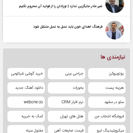
شیر مادر جایگزین ندارد | نوزادان را از فواید آن محروم نکنیم
فرهنگ اهدای خون باید نسل به نسل منتقل شود
نیازمندی ها
یوتوبروکرز
جراحی بینی
خرید گوشی شیائومی
هزینه پست
بخورات
دانلود آهنگ جدید
سئو در مشهد
نرم افزار CRM
webone.co
فروشگاه انتخاب من
هتل های تهران
کمک به خیریه
میکروبلیدینگ ابرو
قیمت ضایعات آهن
مفتول سیاه