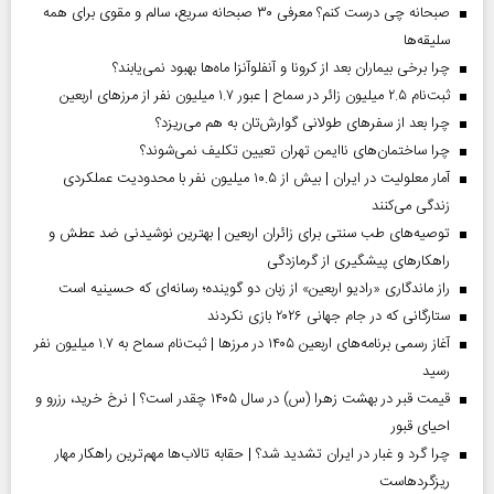
صبحانه چی درست کنم؟ معرفی ۳۰ صبحانه سریع، سالم و مقوی برای همه
سلیقه‌ها
چرا برخی بیماران بعد از کرونا و آنفلوآنزا ماه‌ها بهبود نمی‌یابند؟
ثبت‌نام ۲.۵ میلیون زائر در سماح | عبور ۱.۷ میلیون نفر از مرز‌های اربعین
چرا بعد از سفرهای طولانی گوارش‌تان به هم می‌ریزد؟
چرا ساختمان‌های ناایمن تهران تعیین تکلیف نمی‌شوند؟
آمار معلولیت در ایران | بیش از ۱۰.۵ میلیون نفر با محدودیت عملکردی
زندگی می‌کنند
توصیه‌های طب سنتی برای زائران اربعین | بهترین نوشیدنی ضد عطش و
راهکارهای پیشگیری از گرمازدگی
راز ماندگاری «رادیو اربعین» از زبان دو گوینده؛ رسانه‌ای که حسینیه است
ستارگانی که در جام جهانی ۲۰۲۶ بازی نکردند
آغاز رسمی برنامه‌های اربعین ۱۴۰۵ در مرز‌ها | ثبت‌نام سماح به ۱.۷ میلیون نفر
رسید
قیمت قبر در بهشت زهرا (س) در سال ۱۴۰۵ چقدر است؟ | نرخ خرید، رزرو و
احیای قبور
چرا گرد و غبار در ایران تشدید شد؟ | حقابه تالاب‌ها مهم‌ترین راهکار مهار
ریزگردهاست