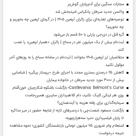
مجازات سنگین برای آدم‌ربایان گوش‌بر
واکسن جدید سرطان پانکراس امیدبخش شد
توصیه‌های تغذیه‌ای برای زائران اربعین ۱۴۰۵ | در گرمای اربعین چه بخوریم و
چه نخوریم؟
گره قتل در دی‌جی پارتی با ۵۰ قسم باز می‌شود
ثبت‌نام بیش از یک میلیون نفر در سماح | زائران «همیار اربعین» را نصب
کنند
متقاضیان ارز اربعین ۱۴۰۵ بخوانند | ثبت‌نام در سامانه سماح را به روز‌های آخر
موکول نکنید
کاهش ۲۵ درصدی بستری مجدد با اجرای طرح «پرستار پیگیر» | شناسایی
بیش از ۳۰۰۰ مورد جدید سرطان در خانواده بیماران
Castlevania: Belmont’s Curse؛ بازگشت باشکوه شکارچیان خون‌آشام
روی هر لینکی کلیک نکنید، دام کلاهبرداران سایبری همین‌جاست
سرمایه‌گذاری برای رفاه؛ هزینه یا آینده‌سازی؟
بازگشت مسعود شصت‌چی با دردسر‌های تازه؛ از شایعه حضور در میز مذاکره
تا پایان فیلمبرداری «مرد سه‌هزارچهره»
استعلام وام ضروری ۷۵ میلیون تومانی بازنشستگان کشوری؛ نحوه مشاهده
نتیجه درخواست