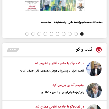
صفحات‌نخست‌روزنامه ها‌ی پنجشنبه‌۱۵ مردادماه
گفت و گو
در گفت‌و‌گو با جام‌جم آنلاین تشریح شد
فاصله ایران با پیشرو‌ان هوش مصنوعی قابل جبران است
جام‌جم آنلاین بررسی کرد
باج‌نیوزها؛ باج‌گیری در لباس افشاگری
در گفت‌و‌گو با جام‌جم آنلاین مطرح شد