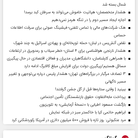
شمال بسته شد
هشدار متخصصان؛ هپاتیت خاموش می‌تواند به سرطان کبد برسد!
اجازه ایجاد مسیر دوم را در تنگه هرمز نمی‌دهیم
هک شرکت‌های مالی با تماس تلفنی؛ فیشینگ صوتی برای سرقت اطلاعات
حساس
نقض آتش‌بس در لبنان؛ حمله توپخانه‌ای و پهپادی اسرائیل به چند شهرک
هشدار نارنجی هواشناسی برای ۴ استان؛ خطر سیلاب و رعدوبرق در ارتفاعات
با همراهی کارشناسان، دانشگاهیان، مدیران و فعالان اقتصادی در حال پیگیری
مسائل هستیم/پیگیری دولت برای افزایش مبلغ کالابرگ ادامه دارد
۳ تصادف مرگبار در بزرگراه‌های تهران؛ هشدار پلیس درباره بی‌توجهی و تغییر
مسیر ناگهانی
ببینید | وقتی ستاره‌ها قبل از گل جشن گرفتند!
پرداخت مابه‌التفاوت حقوق بازنشستگان تأمین اجتماعی
بازگشت مسعود اطیابی با «نسخهٔ آزمایشی» به تلویزیون
ابراهیم حاتمی کیا با خاکستر سبز در شبکه نمایش
مرد عنکبوتی: روز تازه با فروش ۵۰۰ میلیون دلاری در آمریکا رکوردشکنی کرد