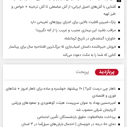
آشنایی با آش‌های اصیل ایرانی؛ از آش عباسعلی تا آش ترخینه + خواص و
طرز تهیه
پارک شیرین قابلیت‌ بالایی برای اجرای پروژهای تفریحی دارد
مراقب باشید این بیماری عجیب و غریب را از کنه نگیرید!
خاوران؛ گمشده‌ای در تاریخ کرمانشاه
فروش خیره‌کننده داستان اسباب‌بازی ۵؛ بزرگ‌ترین افتتاحیه سال برای پیکسار
کتابی که شما را به مکث دعوت می‌کند
پربازدید
پربحث
ناهار چی درست کنم؟ | ۲۰ پیشنهاد خوشمزه و ساده برای ناهار امروز + غذاهای
فوری و اقتصادی
امیرحسین بهداد به عنوان سرپرست هیئت کوهنوردی و صعودهای ورزشی
آذربایجان شرقی منصوب شد
پرداخت مابه‌التفاوت حقوق بازنشستگان تأمین اجتماعی
دمای ۵۰ درجه در خوزستان | احتمال بارش‌های سیل‌آسا در ۳ استان