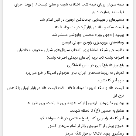
قصه سریال رویای نیمه شب اختلاف شیعه و سنی نیست/ از روند اجرای
فیلمنامه رضایت دارم
مسیر‌های راهپیمایی جاماندگان اربعین در البرز اعلام شد
قیمت سکه و طلا در بازار آزاد در ۱۰ مرداد ۱۴۰۵
ببینید | «چهل روز » محسن چاووشی منتشر شد
رسانه‌های برون‌مرزی راویان جهانی اربعین
نظرسنجی شبکه تماشا برای انتخاب سریال‌های شرقی محبوب مخاطبان
اطراف رشت کجا بریم (جاهای دیدنی اطراف رشت)
باج‌نیوزها؛ باج‌گیری در لباس افشاگری
تعرض به زیرساخت‌های ایران، بنای هژمونی آمریکا را فرو می‌ریزد
سپر آمریکا نشوید
قیمت طلا و سکه امروز ۱۱ مرداد ۱۴۰۵ | افت قیمت طلا در بازار تهران با کاهش
نرخ ارز
بهترین نذری‌های اربعین | از کم هزینه‌ترین تا راحت‌ترین نذری‌ها
عشق به حسین (ع) تا لحظه شهادت
آمریکا ماجراجویی کند پاسخ مقتضی دریافت خواهد کرد
خروج بیش از ۳ میلیون زائر از تمام مرز‌های کشور
رهگیری پهپاد MQ9 بر فراز تنگه هرمز