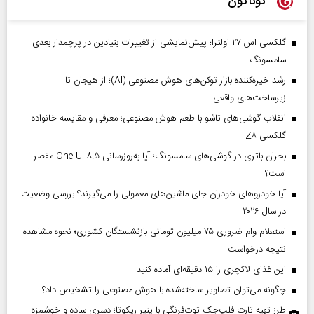
گوناگون
گلکسی اس ۲۷ اولترا؛ پیش‌نمایشی از تغییرات بنیادین در پرچمدار بعدی
سامسونگ
رشد خیره‌کننده بازار توکن‌های هوش مصنوعی (AI)؛ از هیجان تا
زیرساخت‌های واقعی
انقلاب گوشی‌های تاشو‌ با طعم هوش مصنوعی؛ معرفی و مقایسه خانواده
گلکسی Z۸
بحران باتری در گوشی‌های سامسونگ؛ آیا به‌روزرسانی One UI ۸.۵ مقصر
است؟
آیا خودروهای خودران جای ماشین‌های معمولی را می‌گیرند؟ بررسی وضعیت
در سال ۲۰۲۶
استعلام وام ضروری ۷۵ میلیون تومانی بازنشستگان کشوری؛ نحوه مشاهده
نتیجه درخواست
این غذای لاکچری را ۱۵ دقیقه‌ای آماده کنید
چگونه می‌توان تصاویر ساخته‌شده با هوش مصنوعی را تشخیص داد؟
طرز تهیه تارت فلپ‌جک توت‌فرنگی با پنیر ریکوتا؛ دسری ساده و خوشمزه