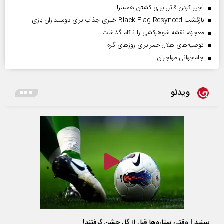
اجیر کردن قاتل برای کشتن همسر!
بازگشت Black Flag Resynced خبری جذاب برای دوستداران بازی
معجزه، نقشه شوهرکشی را ناکام گذاشت
توصیه‌های هلال‌احمر برای روز‌های گرم
جام‌جهانی مهاجران
ویدئو
ببینید | وقتی ستاره‌ها قبل از گل جشن گرفتند!