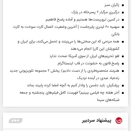
‌زائران سبز
درگیری مرگبار ۲ پسرخاله در پارک
در کمین تروریست‌ها هستیم و آماده پاسخ قاطعیم
سهمیه ۶۰ لیتری پابرجاست | آخرین وضعیت اتصال کارت سوخت به کارت
بانکی
همه مردمی که این سختی‌ها را می‌بینند و تحمل می‌کنند، برای ایران و
کشورشان این کاررا انجام می‌دهند
لغو تحریم‌های ایران از سوی آمریکا صحت ندارد
پاسخ قانون به خشونت در قاب اینستاگرام
هنرمند منحصر‌به‌فردی را از دست دادیم/ پخش ۲ مجموعه تلویزیونی جدید
زنده‌یاد عبدی در آینده نزدیک
پزشکیان: باید دشمن را وادار کنیم به آنچه امضا کرده پایبند بماند
آخر هفته چه فیلمی ببینیم؟ فهرست کامل فیلم‌های پنجشنبه و جمعه
شبکه‌های سیما
پیشنهاد سردبیر