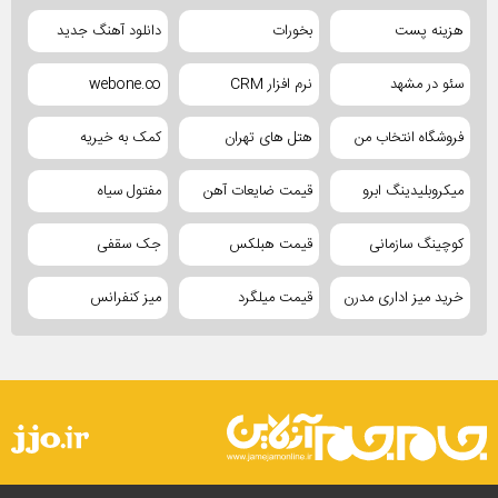
هزینه پست
بخورات
دانلود آهنگ جدید
سئو در مشهد
نرم افزار CRM
webone.co
فروشگاه انتخاب من
هتل های تهران
کمک به خیریه
میکروبلیدینگ ابرو
قیمت ضایعات آهن
مفتول سیاه
کوچینگ سازمانی
قیمت هبلکس
جک سقفی
خرید میز اداری مدرن
قیمت میلگرد
میز کنفرانس