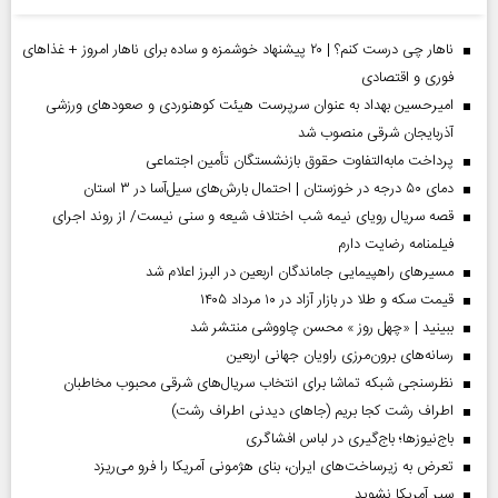
ناهار چی درست کنم؟ | ۲۰ پیشنهاد خوشمزه و ساده برای ناهار امروز + غذاهای
فوری و اقتصادی
امیرحسین بهداد به عنوان سرپرست هیئت کوهنوردی و صعودهای ورزشی
آذربایجان شرقی منصوب شد
پرداخت مابه‌التفاوت حقوق بازنشستگان تأمین اجتماعی
دمای ۵۰ درجه در خوزستان | احتمال بارش‌های سیل‌آسا در ۳ استان
قصه سریال رویای نیمه شب اختلاف شیعه و سنی نیست/ از روند اجرای
فیلمنامه رضایت دارم
مسیر‌های راهپیمایی جاماندگان اربعین در البرز اعلام شد
قیمت سکه و طلا در بازار آزاد در ۱۰ مرداد ۱۴۰۵
ببینید | «چهل روز » محسن چاووشی منتشر شد
رسانه‌های برون‌مرزی راویان جهانی اربعین
نظرسنجی شبکه تماشا برای انتخاب سریال‌های شرقی محبوب مخاطبان
اطراف رشت کجا بریم (جاهای دیدنی اطراف رشت)
باج‌نیوزها؛ باج‌گیری در لباس افشاگری
تعرض به زیرساخت‌های ایران، بنای هژمونی آمریکا را فرو می‌ریزد
سپر آمریکا نشوید