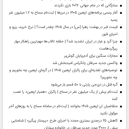
ستارگانی که در جام جهانی ۲۰۲۶ بازی نکردند
آغاز رسمی برنامه‌های اربعین ۱۴۰۵ در مرز‌ها | ثبت‌نام سماح به ۱.۷ میلیون نفر
رسید
قیمت قبر در بهشت زهرا (س) در سال ۱۴۰۵ چقدر است؟ | نرخ خرید، رزرو و
احیای قبور
چرا گرد و غبار در ایران تشدید شد؟ | حقابه تالاب‌ها مهم‌ترین راهکار مهار
ریزگردهاست
مجازات سنگین برای آدم‌ربایان گوش‌بر
واکسن جدید سرطان پانکراس امیدبخش شد
توصیه‌های تغذیه‌ای برای زائران اربعین ۱۴۰۵ | در گرمای اربعین چه بخوریم و
چه نخوریم؟
گره قتل در دی‌جی پارتی با ۵۰ قسم باز می‌شود
ثبت‌نام بیش از یک میلیون نفر در سماح | زائران «همیار اربعین» را نصب
کنند
متقاضیان ارز اربعین ۱۴۰۵ بخوانند | ثبت‌نام در سامانه سماح را به روز‌های آخر
موکول نکنید
کاهش ۲۵ درصدی بستری مجدد با اجرای طرح «پرستار پیگیر» | شناسایی
بیش از ۳۰۰۰ مورد جدید سرطان در خانواده بیماران