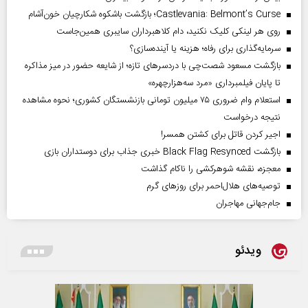
Castlevania: Belmont’s Curse؛ بازگشت باشکوه شکارچیان خون‌آشام
روی هر لینکی کلیک نکنید، دام کلاهبرداران سایبری همین‌جاست
سرمایه‌گذاری برای رفاه؛ هزینه یا آینده‌سازی؟
بازگشت مسعود شصت‌چی با دردسر‌های تازه؛ از شایعه حضور در میز مذاکره
تا پایان فیلمبرداری «مرد سه‌هزارچهره»
استعلام وام ضروری ۷۵ میلیون تومانی بازنشستگان کشوری؛ نحوه مشاهده
نتیجه درخواست
اجیر کردن قاتل برای کشتن همسر!
بازگشت Black Flag Resynced خبری جذاب برای دوستداران بازی
معجزه، نقشه شوهرکشی را ناکام گذاشت
توصیه‌های هلال‌احمر برای روز‌های گرم
جام‌جهانی مهاجران
ویدئو