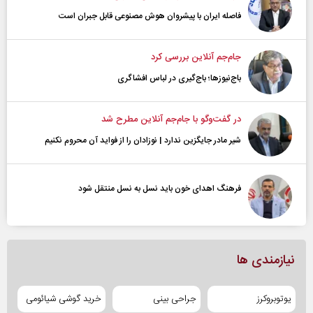
فاصله ایران با پیشرو‌ان هوش مصنوعی قابل جبران است
جام‌جم آنلاین بررسی کرد
باج‌نیوزها؛ باج‌گیری در لباس افشاگری
در گفت‌و‌گو با جام‌جم آنلاین مطرح شد
شیر مادر جایگزین ندارد | نوزادان را از فواید آن محروم نکنیم
فرهنگ اهدای خون باید نسل به نسل منتقل شود
نیازمندی ها
یوتوبروکرز
جراحی بینی
خرید گوشی شیائومی