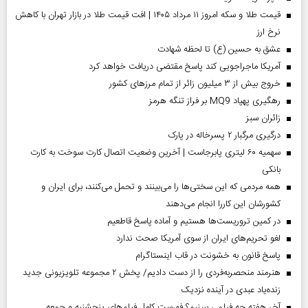
قیمت طلا و سکه امروز ۱۱ مرداد ۱۴۰۵ | افت قیمت طلا در بازار تهران با کاهش
نرخ ارز
عشق به حسین (ع) تا لحظه شهادت
آمریکا ماجراجویی کند پاسخ مقتضی دریافت خواهد کرد
خروج بیش از ۳ میلیون زائر از تمام مرز‌های کشور
رهگیری پهپاد MQ9 بر فراز تنگه هرمز
‌زائران سبز
درگیری مرگبار ۲ پسرخاله در پارک
سهمیه ۶۰ لیتری پابرجاست | آخرین وضعیت اتصال کارت سوخت به کارت
بانکی
همه مردمی که این سختی‌ها را می‌بینند و تحمل می‌کنند، برای ایران و
کشورشان این کاررا انجام می‌دهند
در کمین تروریست‌ها هستیم و آماده پاسخ قاطعیم
لغو تحریم‌های ایران از سوی آمریکا صحت ندارد
پاسخ قانون به خشونت در قاب اینستاگرام
هنرمند منحصر‌به‌فردی را از دست دادیم/ پخش ۲ مجموعه تلویزیونی جدید
زنده‌یاد عبدی در آینده نزدیک
آخر هفته چه فیلمی ببینیم؟ فهرست کامل فیلم‌های پنجشنبه و جمعه