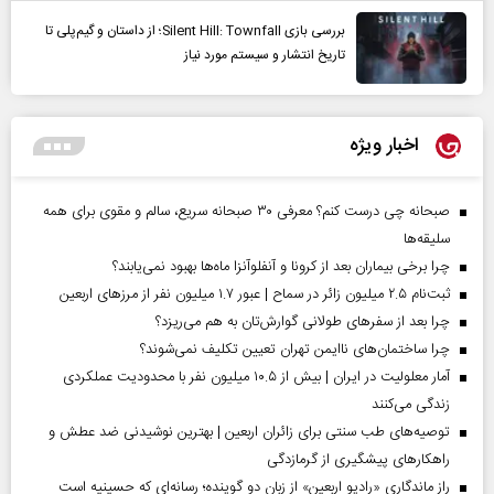
بررسی بازی Silent Hill: Townfall؛ از داستان و گیم‌پلی تا
تاریخ انتشار و سیستم مورد نیاز
اخبار ویژه
صبحانه چی درست کنم؟ معرفی ۳۰ صبحانه سریع، سالم و مقوی برای همه
سلیقه‌ها
چرا برخی بیماران بعد از کرونا و آنفلوآنزا ماه‌ها بهبود نمی‌یابند؟
ثبت‌نام ۲.۵ میلیون زائر در سماح | عبور ۱.۷ میلیون نفر از مرز‌های اربعین
چرا بعد از سفرهای طولانی گوارش‌تان به هم می‌ریزد؟
چرا ساختمان‌های ناایمن تهران تعیین تکلیف نمی‌شوند؟
آمار معلولیت در ایران | بیش از ۱۰.۵ میلیون نفر با محدودیت عملکردی
زندگی می‌کنند
توصیه‌های طب سنتی برای زائران اربعین | بهترین نوشیدنی ضد عطش و
راهکارهای پیشگیری از گرمازدگی
راز ماندگاری «رادیو اربعین» از زبان دو گوینده؛ رسانه‌ای که حسینیه است