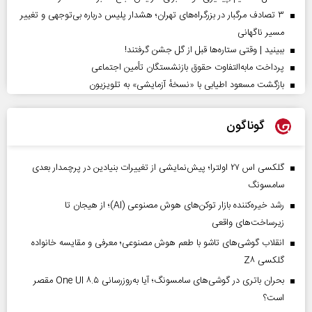
۳ تصادف مرگبار در بزرگراه‌های تهران؛ هشدار پلیس درباره بی‌توجهی و تغییر
مسیر ناگهانی
ببینید | وقتی ستاره‌ها قبل از گل جشن گرفتند!
پرداخت مابه‌التفاوت حقوق بازنشستگان تأمین اجتماعی
بازگشت مسعود اطیابی با «نسخهٔ آزمایشی» به تلویزیون
گوناگون
گلکسی اس ۲۷ اولترا؛ پیش‌نمایشی از تغییرات بنیادین در پرچمدار بعدی
سامسونگ
رشد خیره‌کننده بازار توکن‌های هوش مصنوعی (AI)؛ از هیجان تا
زیرساخت‌های واقعی
انقلاب گوشی‌های تاشو‌ با طعم هوش مصنوعی؛ معرفی و مقایسه خانواده
گلکسی Z۸
بحران باتری در گوشی‌های سامسونگ؛ آیا به‌روزرسانی One UI ۸.۵ مقصر
است؟