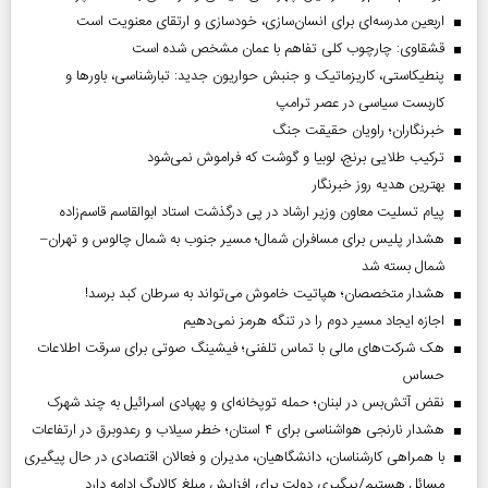
اربعین مدرسه‌ای برای انسان‌سازی، خودسازی و ارتقای معنویت است
قشقاوی: چارچوب کلی تفاهم با عمان مشخص شده است
پنطیکاستی، کاریزماتیک و جنبش حواریون جدید: تبارشناسی، باور‌ها و
کاربست سیاسی در عصر ترامپ
خبرنگاران؛ راویان حقیقت جنگ
ترکیب طلایی برنج، لوبیا و گوشت که فراموش نمی‌شود
بهترین هدیه روز خبرنگار
پیام تسلیت معاون وزیر ارشاد در پی درگذشت استاد ابوالقاسم قاسم‌زاده
هشدار پلیس برای مسافران شمال؛ مسیر جنوب به شمال چالوس و تهران–
شمال بسته شد
هشدار متخصصان؛ هپاتیت خاموش می‌تواند به سرطان کبد برسد!
اجازه ایجاد مسیر دوم را در تنگه هرمز نمی‌دهیم
هک شرکت‌های مالی با تماس تلفنی؛ فیشینگ صوتی برای سرقت اطلاعات
حساس
نقض آتش‌بس در لبنان؛ حمله توپخانه‌ای و پهپادی اسرائیل به چند شهرک
هشدار نارنجی هواشناسی برای ۴ استان؛ خطر سیلاب و رعدوبرق در ارتفاعات
با همراهی کارشناسان، دانشگاهیان، مدیران و فعالان اقتصادی در حال پیگیری
مسائل هستیم/پیگیری دولت برای افزایش مبلغ کالابرگ ادامه دارد