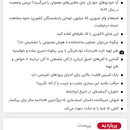
آیا خودروهای خودران جای ماشین‌های معمولی را می‌گیرند؟ بررسی وضعیت
در سال ۲۰۲۶
استعلام وام ضروری ۷۵ میلیون تومانی بازنشستگان کشوری؛ نحوه مشاهده
نتیجه درخواست
این غذای لاکچری را ۱۵ دقیقه‌ای آماده کنید
چگونه می‌توان تصاویر ساخته‌شده با هوش مصنوعی را تشخیص داد؟
طرز تهیه تارت فلپ‌جک توت‌فرنگی با پنیر ریکوتا؛ دسری ساده و خوشمزه
آشنایی با آش‌های اصیل ایرانی؛ از آش عباسعلی تا آش ترخینه + خواص و
طرز تهیه
پارک شیرین قابلیت‌ بالایی برای اجرای پروژهای تفریحی دارد
مراقب باشید این بیماری عجیب و غریب را از کنه نگیرید!
خاوران؛ گمشده‌ای در تاریخ کرمانشاه
فروش خیره‌کننده داستان اسباب‌بازی ۵؛ بزرگ‌ترین افتتاحیه سال برای پیکسار
کتابی که شما را به مکث دعوت می‌کند
پربازدید
پربحث