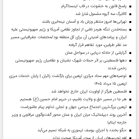
پاسخ قانون به خشونت در قاب اینستاگرام
کالابرگ سه گروه مشمول شارژ شد
تهرانی‌ها امروز منتظر وزش باد و آسمان نیمه‌ابری باشند
بسته‌شدن تنگه هرمز ناشی از تجاوز نظامی آمریکا و رژیم صهیونیستی علیه
ایران و پیامد‌های امنیتی آن برای کل منطقه بود/مختصات جغرافیایی مسیر
مد نظر طرفین، مورد تفاهم قرار گرفته
گزارشی از حادثه دریایی در سواحل عمان
دهها فلسطینی بر اثر حملات شهرک نشینان و نظامیان رژیم صهیونیستی
زخمی شدند
توصیه‌های مهم ستاد مرکزی اربعین برای بازگشت زائران | پایان خدمات مرزی
اربعین ۱۵ مرداد ۱۴۰۵
فلسطین هرگز از اولویت ایران خارج نخواهد شد
هر جا در مسیر حق و ولایت باشیم، در حریم امام حسین (ع) هستیم
اربعین بزرگ‌ترین اجتماع مردمی جهان و تجلی تداوم پیام عاشوراست
آخرین روند دیپلماتیک میان ایران و عمان محور گفت‌وگوی عراقچی و وزیر
خارجه ایتالیا
«بگو بخند» با اجرای یوسف تیموری به شبکه نسیم می‌آید
لغو تحریم‌های ایران از سوی آمریکا صحت ندارد