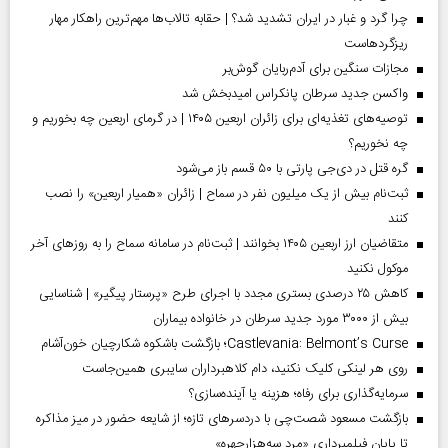
چرا گرد و غبار در ایران تشدید شد؟ | حقابه تالاب‌ها مهم‌ترین راهکار مهار
ریزگردهاست
مجازات سنگین برای آدم‌ربایان گوش‌بر
واکسن جدید سرطان پانکراس امیدبخش شد
توصیه‌های تغذیه‌ای برای زائران اربعین ۱۴۰۵ | در گرمای اربعین چه بخوریم و
چه نخوریم؟
گره قتل در دی‌جی پارتی با ۵۰ قسم باز می‌شود
ثبت‌نام بیش از یک میلیون نفر در سماح | زائران «همیار اربعین» را نصب
کنند
متقاضیان ارز اربعین ۱۴۰۵ بخوانند | ثبت‌نام در سامانه سماح را به روز‌های آخر
موکول نکنید
کاهش ۲۵ درصدی بستری مجدد با اجرای طرح «پرستار پیگیر» | شناسایی
بیش از ۳۰۰۰ مورد جدید سرطان در خانواده بیماران
Castlevania: Belmont’s Curse؛ بازگشت باشکوه شکارچیان خون‌آشام
روی هر لینکی کلیک نکنید، دام کلاهبرداران سایبری همین‌جاست
سرمایه‌گذاری برای رفاه؛ هزینه یا آینده‌سازی؟
بازگشت مسعود شصت‌چی با دردسر‌های تازه؛ از شایعه حضور در میز مذاکره
تا پایان فیلمبرداری «مرد سه‌هزارچهره»