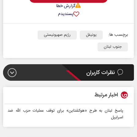
گزارش خطا
پسندیدم
برچسب ها:
یونیفل
رژیم صهیونیستی
جنوب لبنان
نظرات کاربران
اخبار مرتبط
پاسخ لبنان به طرح «هوکشتاین» برای توقف عملیات حزب‌ الله ضد
اسراییل