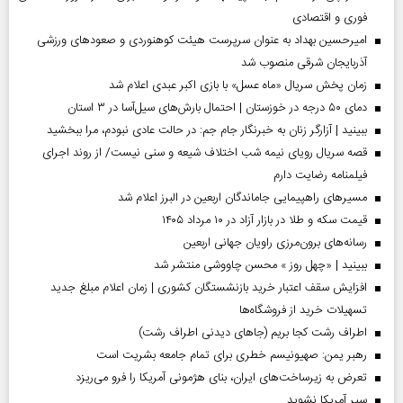
فوری و اقتصادی
امیرحسین بهداد به عنوان سرپرست هیئت کوهنوردی و صعودهای ورزشی
آذربایجان شرقی منصوب شد
زمان پخش سریال «ماه عسل» با بازی اکبر عبدی اعلام شد
دمای ۵۰ درجه در خوزستان | احتمال بارش‌های سیل‌آسا در ۳ استان
ببینید | آزارگر زنان به خبرنگار جام جم: در حالت عادی نبودم، مرا ببخشید
قصه سریال رویای نیمه شب اختلاف شیعه و سنی نیست/ از روند اجرای
فیلمنامه رضایت دارم
مسیر‌های راهپیمایی جاماندگان اربعین در البرز اعلام شد
قیمت سکه و طلا در بازار آزاد در ۱۰ مرداد ۱۴۰۵
رسانه‌های برون‌مرزی راویان جهانی اربعین
ببینید | «چهل روز » محسن چاووشی منتشر شد
افزایش سقف اعتبار خرید بازنشستگان کشوری | زمان اعلام مبلغ جدید
تسهیلات خرید از فروشگاه‌ها
اطراف رشت کجا بریم (جاهای دیدنی اطراف رشت)
رهبر یمن: صهیونیسم خطری برای تمام جامعه بشریت است
تعرض به زیرساخت‌های ایران، بنای هژمونی آمریکا را فرو می‌ریزد
سپر آمریکا نشوید