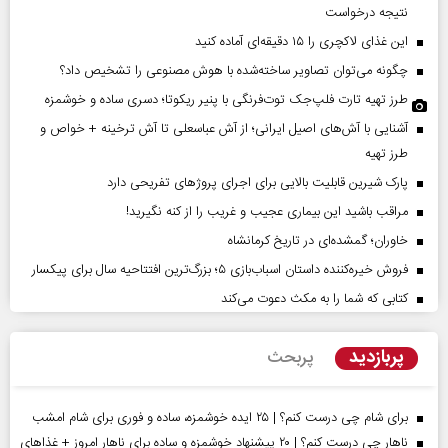
نتیجه درخواست
این غذای لاکچری را ۱۵ دقیقه‌ای آماده کنید
چگونه می‌توان تصاویر ساخته‌شده با هوش مصنوعی را تشخیص داد؟
طرز تهیه تارت فلپ‌جک توت‌فرنگی با پنیر ریکوتا؛ دسری ساده و خوشمزه
آشنایی با آش‌های اصیل ایرانی؛ از آش عباسعلی تا آش ترخینه + خواص و
طرز تهیه
پارک شیرین قابلیت‌ بالایی برای اجرای پروژهای تفریحی دارد
مراقب باشید این بیماری عجیب و غریب را از کنه نگیرید!
خاوران؛ گمشده‌ای در تاریخ کرمانشاه
فروش خیره‌کننده داستان اسباب‌بازی ۵؛ بزرگ‌ترین افتتاحیه سال برای پیکسار
کتابی که شما را به مکث دعوت می‌کند
پربازدید
پربحث
برای شام چی درست کنم؟ | ۲۵ ایده خوشمزه، ساده و فوری برای شام امشب
ناهار چی درست کنم؟ | ۲۰ پیشنهاد خوشمزه و ساده برای ناهار امروز + غذاهای