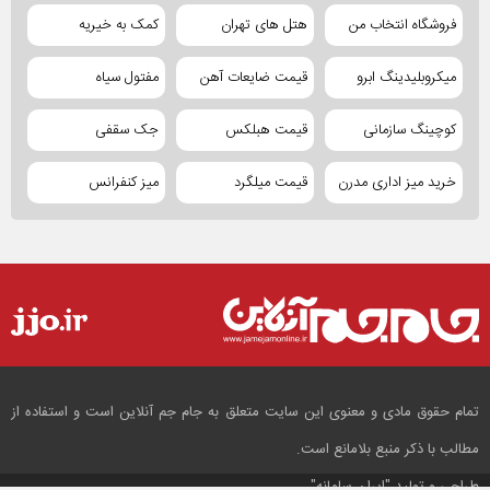
فروشگاه انتخاب من
هتل های تهران
کمک به خیریه
میکروبلیدینگ ابرو
قیمت ضایعات آهن
مفتول سیاه
کوچینگ سازمانی
قیمت هبلکس
جک سقفی
خرید میز اداری مدرن
قیمت میلگرد
میز کنفرانس
تمام حقوق مادی و معنوی این سایت متعلق به جام جم آنلاین است و استفاده از
مطالب با ذکر منبع بلامانع است.
طراحی و تولید
"ایران سامانه"