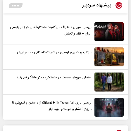
پیشنهاد سردبیر
بررسی سریال «اعتراف می‌کنم»؛ ساختارشکنی در ژانر پلیسی
ایران + نقد و تحلیل
بازتاب پیاده‌روی اربعین در ادبیات داستانی معاصر ایران
امضای سروش صحت در «استخر» دیگر غافلگیر نمی‌کند
بررسی بازی Silent Hill: Townfall؛ از داستان و گیم‌پلی تا
تاریخ انتشار و سیستم مورد نیاز