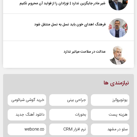
شیر مادر جایگزین ندارد | نوزادان را از فواید آن محروم نکنیم
فرهنگ اهدای خون باید نسل به نسل منتقل شود
عدالت در سلامت میانبر ندارد
نیازمندی ها
یوتوبروکرز
جراحی بینی
خرید گوشی شیائومی
هزینه پست
بخورات
دانلود آهنگ جدید
سئو در مشهد
نرم افزار CRM
webone.co