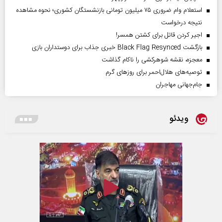
استعلام وام ضروری ۷۵ میلیون تومانی بازنشستگان کشوری؛ نحوه مشاهده
نتیجه درخواست
اجیر کردن قاتل برای کشتن همسر!
بازگشت Black Flag Resynced خبری جذاب برای دوستداران بازی
معجزه، نقشه شوهرکشی را ناکام گذاشت
توصیه‌های هلال‌احمر برای روز‌های گرم
جام‌جهانی مهاجران
ویدئو