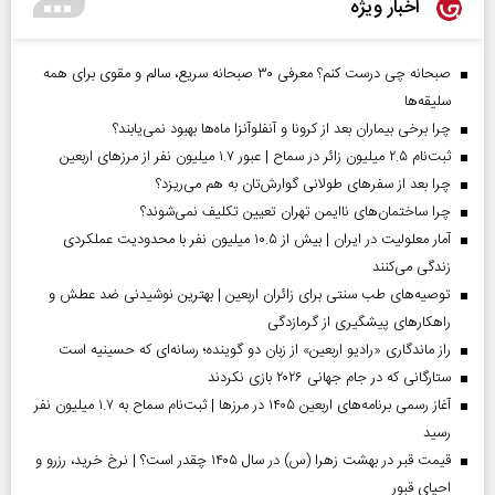
اخبار ویژه
صبحانه چی درست کنم؟ معرفی ۳۰ صبحانه سریع، سالم و مقوی برای همه
سلیقه‌ها
چرا برخی بیماران بعد از کرونا و آنفلوآنزا ماه‌ها بهبود نمی‌یابند؟
ثبت‌نام ۲.۵ میلیون زائر در سماح | عبور ۱.۷ میلیون نفر از مرز‌های اربعین
چرا بعد از سفرهای طولانی گوارش‌تان به هم می‌ریزد؟
چرا ساختمان‌های ناایمن تهران تعیین تکلیف نمی‌شوند؟
آمار معلولیت در ایران | بیش از ۱۰.۵ میلیون نفر با محدودیت عملکردی
زندگی می‌کنند
توصیه‌های طب سنتی برای زائران اربعین | بهترین نوشیدنی ضد عطش و
راهکارهای پیشگیری از گرمازدگی
راز ماندگاری «رادیو اربعین» از زبان دو گوینده؛ رسانه‌ای که حسینیه است
ستارگانی که در جام جهانی ۲۰۲۶ بازی نکردند
آغاز رسمی برنامه‌های اربعین ۱۴۰۵ در مرز‌ها | ثبت‌نام سماح به ۱.۷ میلیون نفر
رسید
قیمت قبر در بهشت زهرا (س) در سال ۱۴۰۵ چقدر است؟ | نرخ خرید، رزرو و
احیای قبور