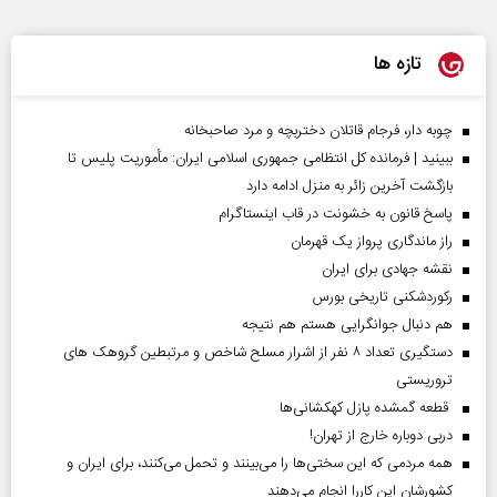
تازه ها
چوبه دار، فرجام قاتلان دختربچه و مرد صاحبخانه
ببینید | فرمانده کل انتظامی جمهوری اسلامی ایران­: مأموریت پلیس تا
بازگشت آخرین زائر به منزل ادامه دارد
پاسخ قانون به خشونت در قاب اینستاگرام
راز ماندگاری پرواز یک قهرمان
نقشه جهادی برای ایران
رکوردشکنی تاریخی بورس
هم دنبال جوانگرایی هستم هم نتیجه
دستگیری تعداد ۸ نفر از اشرار مسلح شاخص و مرتبطین گروهک های
تروریستی
قطعه گمشده پازل کهکشانی‌ها
دربی دوباره خارج از تهران!
همه مردمی که این سختی‌ها را می‌بینند و تحمل می‌کنند، برای ایران و
کشورشان این کاررا انجام می‌دهند