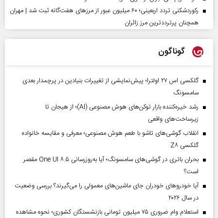
رکوردشکنی تردد اربعینی؛ ۶۰ میلیون عبور از مرزهای هفت‌گانه ثبت شد | مهران
همچنان پرترددترین مرز زائران
گوناگون
گلکسی اس ۲۷ اولترا؛ پیش‌نمایشی از تغییرات بنیادین در پرچمدار بعدی
سامسونگ
رشد خیره‌کننده بازار توکن‌های هوش مصنوعی (AI)؛ از هیجان تا
زیرساخت‌های واقعی
انقلاب گوشی‌های تاشو‌ با طعم هوش مصنوعی؛ معرفی و مقایسه خانواده
گلکسی Z۸
بحران باتری در گوشی‌های سامسونگ؛ آیا به‌روزرسانی One UI ۸.۵ مقصر
است؟
آیا خودروهای خودران جای ماشین‌های معمولی را می‌گیرند؟ بررسی وضعیت
در سال ۲۰۲۶
استعلام وام ضروری ۷۵ میلیون تومانی بازنشستگان کشوری؛ نحوه مشاهده