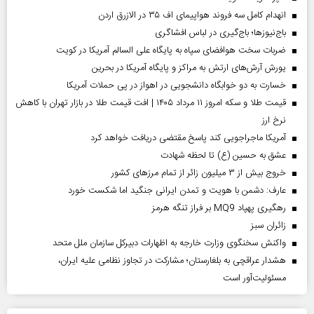
انهدام کامل سه فروند هواپیمای اف ۳۵ در الازرق اردن
باج‌نیوزها؛ باج‌گیری در لباس افشاگری
ضربات سخت هوافضای سپاه به پایگاه علی السالم آمریکا در کویت
یورش آرش‌های ارتش به مراکز و پایگاه‌ آمریکا در بحرین
خسارت به دو خوابگاه دانشجویی در اهواز در پی حملات آمریکا
قیمت طلا و سکه امروز ۱۱ مرداد ۱۴۰۵ | افت قیمت طلا در بازار تهران با کاهش
نرخ ارز
آمریکا ماجراجویی کند پاسخ مقتضی دریافت خواهد کرد
عشق به حسین (ع) تا لحظه شهادت
خروج بیش از ۳ میلیون زائر از تمام مرز‌های کشور
عارف: دشمن با هویت و تمدن ایرانی جنگید اما شکست خورد
رهگیری پهپاد MQ9 بر فراز تنگه هرمز
‌زائران سبز
واکنش سخنگوی وزارت خارجه به اظهارات دبیرکل سازمان ملل متحد
هشدار عراقچی به بلغارستان؛ مشارکت در تجاوز نظامی علیه ایران،
مسئولیت‌آور است