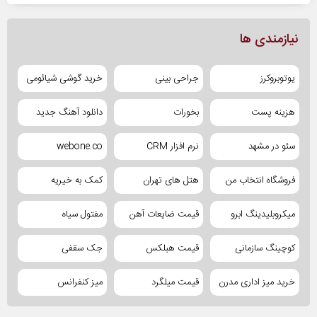
نیازمندی ها
یوتوبروکرز
جراحی بینی
خرید گوشی شیائومی
هزینه پست
بخورات
دانلود آهنگ جدید
سئو در مشهد
نرم افزار CRM
webone.co
فروشگاه انتخاب من
هتل های تهران
کمک به خیریه
میکروبلیدینگ ابرو
قیمت ضایعات آهن
مفتول سیاه
کوچینگ سازمانی
قیمت هبلکس
جک سقفی
خرید میز اداری مدرن
قیمت میلگرد
میز کنفرانس