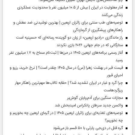
چرا ساختمان‌های ناایمن تهران تعیین تکلیف نمی‌شوند؟
آمار معلولیت در ایران | بیش از ۱۰.۵ میلیون نفر با محدودیت عملکردی
زندگی می‌کنند
توصیه‌های طب سنتی برای زائران اربعین | بهترین نوشیدنی ضد عطش و
راهکارهای پیشگیری از گرمازدگی
راز ماندگاری «رادیو اربعین» از زبان دو گوینده؛ رسانه‌ای که حسینیه است
ستارگانی که در جام جهانی ۲۰۲۶ بازی نکردند
آغاز رسمی برنامه‌های اربعین ۱۴۰۵ در مرز‌ها | ثبت‌نام سماح به ۱.۷ میلیون نفر
رسید
قیمت قبر در بهشت زهرا (س) در سال ۱۴۰۵ چقدر است؟ | نرخ خرید، رزرو و
احیای قبور
چرا گرد و غبار در ایران تشدید شد؟ | حقابه تالاب‌ها مهم‌ترین راهکار مهار
ریزگردهاست
مجازات سنگین برای آدم‌ربایان گوش‌بر
واکسن جدید سرطان پانکراس امیدبخش شد
توصیه‌های تغذیه‌ای برای زائران اربعین ۱۴۰۵ | در گرمای اربعین چه بخوریم و
چه نخوریم؟
گره قتل در دی‌جی پارتی با ۵۰ قسم باز می‌شود