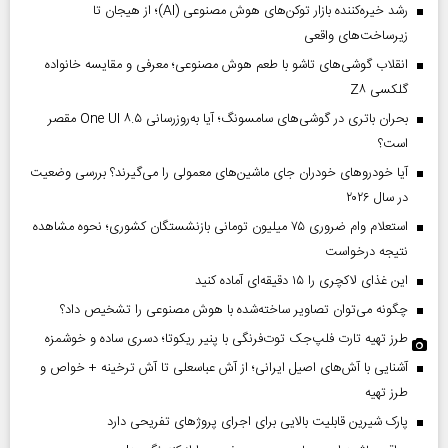
رشد خیره‌کننده بازار توکن‌های هوش مصنوعی (AI)؛ از هیجان تا
زیرساخت‌های واقعی
انقلاب گوشی‌های تاشو‌ با طعم هوش مصنوعی؛ معرفی و مقایسه خانواده
گلکسی Z۸
بحران باتری در گوشی‌های سامسونگ؛ آیا به‌روزرسانی One UI ۸.۵ مقصر
است؟
آیا خودروهای خودران جای ماشین‌های معمولی را می‌گیرند؟ بررسی وضعیت
در سال ۲۰۲۶
استعلام وام ضروری ۷۵ میلیون تومانی بازنشستگان کشوری؛ نحوه مشاهده
نتیجه درخواست
این غذای لاکچری را ۱۵ دقیقه‌ای آماده کنید
چگونه می‌توان تصاویر ساخته‌شده با هوش مصنوعی را تشخیص داد؟
طرز تهیه تارت فلپ‌جک توت‌فرنگی با پنیر ریکوتا؛ دسری ساده و خوشمزه
آشنایی با آش‌های اصیل ایرانی؛ از آش عباسعلی تا آش ترخینه + خواص و
طرز تهیه
پارک شیرین قابلیت‌ بالایی برای اجرای پروژهای تفریحی دارد