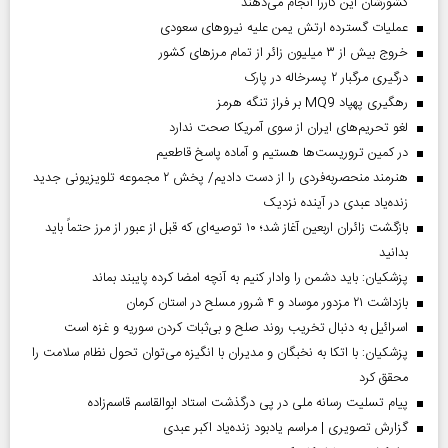
کشورشان این کاررا انجام می‌دهند
عملیات گسترده ارتش یمن علیه نیروهای سعودی
خروج بیش از ۳ میلیون زائر از تمام مرز‌های کشور
درگیری مرگبار ۲ پسرخاله در پارک
رهگیری پهپاد MQ9 بر فراز تنگه هرمز
لغو تحریم‌های ایران از سوی آمریکا صحت ندارد
در کمین تروریست‌ها هستیم و آماده پاسخ قاطعیم
هنرمند منحصر‌به‌فردی را از دست دادیم/ پخش ۲ مجموعه تلویزیونی جدید
زنده‌یاد عبدی در آینده نزدیک
بازگشت زائران اربعین آغاز شد؛ ۱۰ توصیه‌ای که قبل از عبور از مرز حتماً باید
بدانید
پزشکیان: باید دشمن را وادار کنیم به آنچه امضا کرده پایبند بماند
بازداشت ۲۱ مزدور موساد و ۴ شرور مسلح در استان کرمان
اسرائیل به دنبال تخریب روند صلح و بی‌ثبات کردن سوریه و غزه است
پزشکیان: با اتکا به نخبگان و مدیران با انگیزه می‌توان تحول نظام سلامت را
محقق کرد
پیام تسلیت رسانه ملی در پی درگذشت استاد ابوالقاسم قاسم‌زاده
گزارش تصویری | مراسم یادبود زنده‌یاد اکبر عبدی