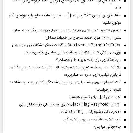
ثبت‌نام بیش از یک میلیون نفر در سماح | زائران «همیار اربعین» را نصب
کنند
متقاضیان ارز اربعین ۱۴۰۵ بخوانند | ثبت‌نام در سامانه سماح را به روز‌های آخر
موکول نکنید
کاهش ۲۵ درصدی بستری مجدد با اجرای طرح «پرستار پیگیر» | شناسایی
بیش از ۳۰۰۰ مورد جدید سرطان در خانواده بیماران
Castlevania: Belmont’s Curse؛ بازگشت باشکوه شکارچیان خون‌آشام
روی هر لینکی کلیک نکنید، دام کلاهبرداران سایبری همین‌جاست
سرمایه‌گذاری برای رفاه؛ هزینه یا آینده‌سازی؟
بازگشت مسعود شصت‌چی با دردسر‌های تازه؛ از شایعه حضور در میز مذاکره
تا پایان فیلمبرداری «مرد سه‌هزارچهره»
استعلام وام ضروری ۷۵ میلیون تومانی بازنشستگان کشوری؛ نحوه مشاهده
نتیجه درخواست
اجیر کردن قاتل برای کشتن همسر!
بازگشت Black Flag Resynced خبری جذاب برای دوستداران بازی
معجزه، نقشه شوهرکشی را ناکام گذاشت
توصیه‌های هلال‌احمر برای روز‌های گرم
جام‌جهانی مهاجران