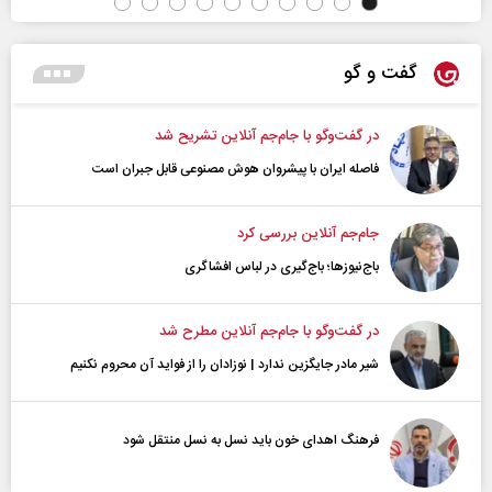
گفت و گو
در گفت‌و‌گو با جام‌جم آنلاین تشریح شد
فاصله ایران با پیشرو‌ان هوش مصنوعی قابل جبران است
جام‌جم آنلاین بررسی کرد
باج‌نیوزها؛ باج‌گیری در لباس افشاگری
در گفت‌و‌گو با جام‌جم آنلاین مطرح شد
شیر مادر جایگزین ندارد | نوزادان را از فواید آن محروم نکنیم
فرهنگ اهدای خون باید نسل به نسل منتقل شود