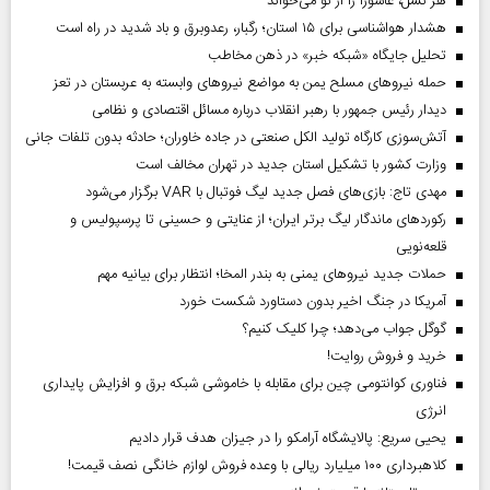
هر نسل، عاشورا را از نو می‌خواند
هشدار هواشناسی برای ۱۵ استان؛ رگبار، رعدوبرق و باد شدید در راه است
تحلیل جایگاه «شبکه خبر» در ذهن مخاطب
حمله نیروهای مسلح یمن به مواضع نیروهای وابسته به عربستان در تعز
دیدار رئیس‌ جمهور با رهبر انقلاب درباره مسائل اقتصادی و نظامی
آتش‌سوزی کارگاه تولید الکل صنعتی در جاده خاوران؛ حادثه بدون تلفات جانی
وزارت کشور با تشکیل استان جدید در تهران مخالف است
مهدی تاج: بازی‌های فصل جدید لیگ فوتبال با VAR برگزار می‌شود
رکورد‌های ماندگار لیگ برتر ایران؛ از عنایتی و حسینی تا پرسپولیس و
قلعه‌نویی
حملات جدید نیروهای یمنی به بندر المخا؛ انتظار برای بیانیه مهم
آمریکا در جنگ اخیر بدون دستاورد شکست خورد
گوگل جواب می‌دهد؛ چرا کلیک کنیم؟
خرید و فروش روایت!
فناوری کوانتومی چین برای مقابله با خاموشی شبکه برق و افزایش پایداری
انرژی
یحیی سریع: پالایشگاه آرامکو را در جیزان هدف قرار دادیم
کلاهبرداری ۱۰۰ میلیارد ریالی با وعده فروش لوازم خانگی نصف قیمت!