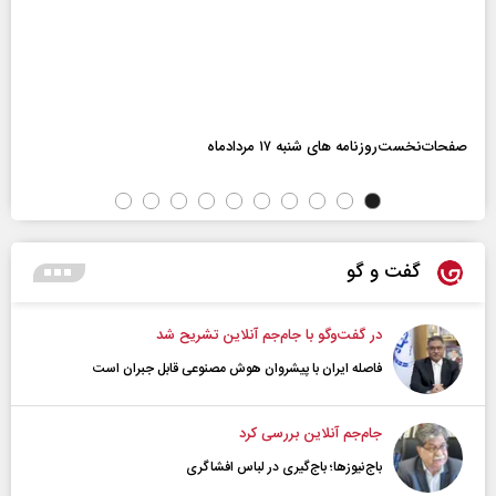
صفحات‌نخست‌روزنامه ها‌ی شنبه ۱۷ مردادماه
گفت و گو
در گفت‌و‌گو با جام‌جم آنلاین تشریح شد
فاصله ایران با پیشرو‌ان هوش مصنوعی قابل جبران است
جام‌جم آنلاین بررسی کرد
باج‌نیوزها؛ باج‌گیری در لباس افشاگری