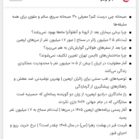
صبحانه چی درست کنم؟ معرفی ۳۰ صبحانه سریع، سالم و مقوی برای همه
سلیقه‌ها
چرا برخی بیماران بعد از کرونا و آنفلوآنزا ماه‌ها بهبود نمی‌یابند؟
ثبت‌نام ۲.۵ میلیون زائر در سماح | عبور ۱.۷ میلیون نفر از مرز‌های اربعین
چرا بعد از سفرهای طولانی گوارش‌تان به هم می‌ریزد؟
چرا ساختمان‌های ناایمن تهران تعیین تکلیف نمی‌شوند؟
آمار معلولیت در ایران | بیش از ۱۰.۵ میلیون نفر با محدودیت عملکردی
زندگی می‌کنند
توصیه‌های طب سنتی برای زائران اربعین | بهترین نوشیدنی ضد عطش و
راهکارهای پیشگیری از گرمازدگی
راز ماندگاری «رادیو اربعین» از زبان دو گوینده؛ رسانه‌ای که حسینیه است
ستارگانی که در جام جهانی ۲۰۲۶ بازی نکردند
آغاز رسمی برنامه‌های اربعین ۱۴۰۵ در مرز‌ها | ثبت‌نام سماح به ۱.۷ میلیون نفر
رسید
قیمت قبر در بهشت زهرا (س) در سال ۱۴۰۵ چقدر است؟ | نرخ خرید، رزرو و
احیای قبور