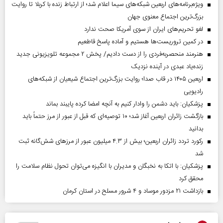
ویژه‌برنامه‌های اربعین شبکه‌های سیما اعلام شد؛ از ارتباط زنده با کربلا تا روایت
بزرگ‌ترین اجتماع معنوی جهان
لغو تحریم‌های ایران از سوی آمریکا صحت ندارد
در کمین تروریست‌ها هستیم و آماده پاسخ قاطعیم
هنرمند منحصر‌به‌فردی را از دست دادیم/ پخش ۲ مجموعه تلویزیونی جدید
زنده‌یاد عبدی در آینده نزدیک
اربعین ۱۴۰۵ در قاب صدا؛ روایت بزرگ‌ترین اجتماع شیعیان از شبکه‌های
رادیویی
پزشکیان: باید دشمن را وادار کنیم به آنچه امضا کرده پایبند بماند
بازگشت زائران اربعین آغاز شد؛ ۱۰ توصیه‌ای که قبل از عبور از مرز حتماً باید
بدانید
رکورد تردد زائران اربعین؛ بیش از ۴.۳ میلیون عبور از مرزهای شش‌گانه ثبت
شد
پزشکیان: با اتکا به نخبگان و مدیران با انگیزه می‌توان تحول نظام سلامت را
محقق کرد
بازداشت ۲۱ مزدور موساد و ۴ شرور مسلح در استان کرمان