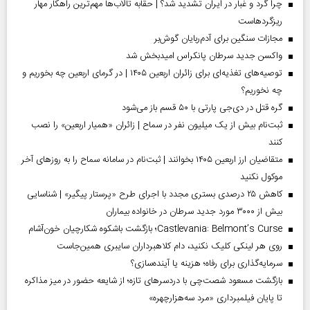
چرا گرد و غبار در ایران تشدید شد؟ | حقابه تالاب‌ها مهم‌ترین راهکار مهار
ریزگردهاست
مجازات سنگین برای آدم‌ربایان گوش‌بر
واکسن جدید سرطان پانکراس امیدبخش شد
توصیه‌های تغذیه‌ای برای زائران اربعین ۱۴۰۵ | در گرمای اربعین چه بخوریم و
چه نخوریم؟
گره قتل در دی‌جی پارتی با ۵۰ قسم باز می‌شود
ثبت‌نام بیش از یک میلیون نفر در سماح | زائران «همیار اربعین» را نصب
کنند
متقاضیان ارز اربعین ۱۴۰۵ بخوانند | ثبت‌نام در سامانه سماح را به روز‌های آخر
موکول نکنید
کاهش ۲۵ درصدی بستری مجدد با اجرای طرح «پرستار پیگیر» | شناسایی
بیش از ۳۰۰۰ مورد جدید سرطان در خانواده بیماران
Castlevania: Belmont’s Curse؛ بازگشت باشکوه شکارچیان خون‌آشام
روی هر لینکی کلیک نکنید، دام کلاهبرداران سایبری همین‌جاست
سرمایه‌گذاری برای رفاه؛ هزینه یا آینده‌سازی؟
بازگشت مسعود شصت‌چی با دردسر‌های تازه؛ از شایعه حضور در میز مذاکره
تا پایان فیلمبرداری «مرد سه‌هزارچهره»