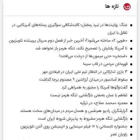
تازه ها
جنگ روایت‌ها در نبرد رمضان؛ کالبدشکافی سوگیری رسانه‌های آمریکایی در
تقابل با ایران
«طوبی ۲» ساخته می‌شود؟؛ آخرین خبر از فصل دوم سریال پربیننده تلویزیون
تا آمریکا رفتارش را تصحیح نکند، تنگه هرمز باز نخواهد شد
«استخر»‌‌؛ حتی میمون‌ها از درخت می‌افتند!
قهرمانان مردمی در قاب سیما
۳ بازی تدارکاتی در انتظار تیم ملی ایران در فیفادی مهر
سقوط آسانسور در میدان آرژانتین ۹ مصدوم برجا گذاشت
گفت‌وگوها آمریکا را مجبور به همراهی کرد
تفاهم با عمان به‌معنی بازگشایی تنگه هرمز نیست
معجزه «محمد صلاح» در ترکیه
گزارشگران رادیو هم‌نفس و همدل مردم در میدان‌های سخت هستند
بازگشایی تنگه هرمز مشروط به پذیرش شروط ایران است
جشنواره تابستانی با ۱۷ فیلم سینمایی و انیمیشن روی آنتن تلویزیون
راویان نصر