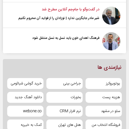
در گفت‌و‌گو با جام‌جم آنلاین مطرح شد
شیر مادر جایگزین ندارد | نوزادان را از فواید آن محروم نکنیم
فرهنگ اهدای خون باید نسل به نسل منتقل شود
نیازمندی ها
یوتوبروکرز
جراحی بینی
خرید گوشی شیائومی
هزینه پست
بخورات
دانلود آهنگ جدید
سئو در مشهد
نرم افزار CRM
webone.co
فروشگاه انتخاب من
هتل های تهران
کمک به خیریه