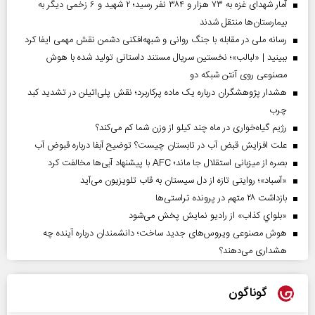
آمار شهدای غزه به ۷۳ هزار و ۳۸۴ نفر رسید؛ ۲ شهید و ۶ زخمی دیگر به
بیمارستان‌ها منتقل شدند
رسانه ملی در مقابله با جنگ روانی و شبهه‌افکنی دشمن نقش مهمی ایفا کرد
ببینید | «لبالب»؛ نخستین سریال مستند داستانی تولید شده با هوش
مصنوعی روی آنتن شبکه دو
هشدار پژوهشگران درباره یک ماده پرکاربرد؛ نقش پلی‌اتیلن در تشدید کبد
چرب
رژیم گیاه‌خواری در ماه چند کیلو از وزن شما کم می‌کند؟
علت افزایش قبض آب در تابستان چیست؟ توضیح آبفا درباره قبوض آب
بصره از میزبانی استقلال جا ماند؛ AFC با پیشنهاد آبی‌ها مخالفت کرد
«آسباد»؛ روایتی تازه از دل سیستان به قاب تلویزیون می‌آید
بازداشت ۲۸ متهم در پرونده تراستی‌ها
«بلواي کذاب» از رادیو نمایش پخش می‌شود
هوش مصنوعی ویروس‌های جدید ساخت؛ دانشمندان درباره آینده چه
هشداری می‌دهند؟
گوناگون