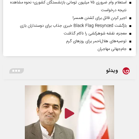
استعلام وام ضروری ۷۵ میلیون تومانی بازنشستگان کشوری؛ نحوه مشاهده
نتیجه درخواست
اجیر کردن قاتل برای کشتن همسر!
بازگشت Black Flag Resynced خبری جذاب برای دوستداران بازی
معجزه، نقشه شوهرکشی را ناکام گذاشت
توصیه‌های هلال‌احمر برای روز‌های گرم
جام‌جهانی مهاجران
ویدئو