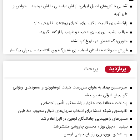
آشنایی با آش‌های اصیل ایرانی؛ از آش عباسعلی تا آش ترخینه + خواص و
طرز تهیه
پارک شیرین قابلیت‌ بالایی برای اجرای پروژهای تفریحی دارد
مراقب باشید این بیماری عجیب و غریب را از کنه نگیرید!
خاوران؛ گمشده‌ای در تاریخ کرمانشاه
فروش خیره‌کننده داستان اسباب‌بازی ۵؛ بزرگ‌ترین افتتاحیه سال برای پیکسار
پربازدید
پربحث
امیرحسین بهداد به عنوان سرپرست هیئت کوهنوردی و صعودهای ورزشی
آذربایجان شرقی منصوب شد
پرداخت مابه‌التفاوت حقوق بازنشستگان تأمین اجتماعی
نظرسنجی شبکه تماشا برای انتخاب سریال‌های شرقی محبوب مخاطبان
مسیر‌های راهپیمایی جاماندگان اربعین در البرز اعلام شد
ببینید | «چهل روز » محسن چاووشی منتشر شد
رسانه‌های برون‌مرزی راویان جهانی اربعین