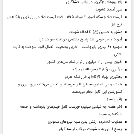
باج‌نیوزها؛ باج‌گیری در لباس افشاگری
سپر آمریکا نشوید
قیمت طلا و سکه امروز ۱۱ مرداد ۱۴۰۵ | افت قیمت طلا در بازار تهران با کاهش
نرخ ارز
عشق به حسین (ع) تا لحظه شهادت
آمریکا ماجراجویی کند پاسخ مقتضی دریافت خواهد کرد
سهمیه ۶۰ لیتری پابرجاست | آخرین وضعیت اتصال کارت سوخت به کارت
بانکی
خروج بیش از ۳ میلیون زائر از تمام مرز‌های کشور
درگیری مرگبار ۲ پسرخاله در پارک
رهگیری پهپاد MQ9 بر فراز تنگه هرمز
همه مردمی که این سختی‌ها را می‌بینند و تحمل می‌کنند، برای ایران و
کشورشان این کاررا انجام می‌دهند
‌زائران سبز
آخر هفته چه فیلمی ببینیم؟ فهرست کامل فیلم‌های پنجشنبه و جمعه
شبکه‌های سیما
عملیات گسترده ارتش یمن علیه نیروهای سعودی
پاسخ قانون به خشونت در قاب اینستاگرام