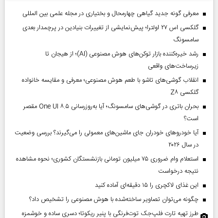
معرفی گونه جدید گیاهی چهارمحال و بختیاری در مجله علمی بین المللی
گلکسی اس ۲۷ اولترا؛ پیش‌نمایشی از تغییرات بنیادین در پرچمدار بعدی
سامسونگ
رشد خیره‌کننده بازار توکن‌های هوش مصنوعی (AI)؛ از هیجان تا
زیرساخت‌های واقعی
انقلاب گوشی‌های تاشو‌ با طعم هوش مصنوعی؛ معرفی و مقایسه خانواده
گلکسی Z۸
بحران باتری در گوشی‌های سامسونگ؛ آیا به‌روزرسانی One UI ۸.۵ مقصر
است؟
آیا خودروهای خودران جای ماشین‌های معمولی را می‌گیرند؟ بررسی وضعیت
در سال ۲۰۲۶
استعلام وام ضروری ۷۵ میلیون تومانی بازنشستگان کشوری؛ نحوه مشاهده
نتیجه درخواست
این غذای لاکچری را ۱۵ دقیقه‌ای آماده کنید
چگونه می‌توان تصاویر ساخته‌شده با هوش مصنوعی را تشخیص داد؟
طرز تهیه تارت فلپ‌جک توت‌فرنگی با پنیر ریکوتا؛ دسری ساده و خوشمزه