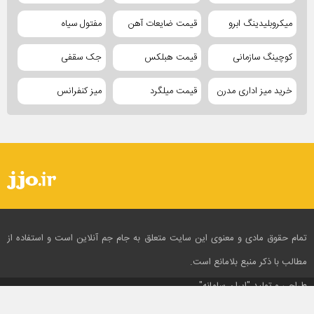
میکروبلیدینگ ابرو
قیمت ضایعات آهن
مفتول سیاه
کوچینگ سازمانی
قیمت هبلکس
جک سقفی
خرید میز اداری مدرن
قیمت میلگرد
میز کنفرانس
تمام حقوق مادی و معنوی این سایت متعلق به جام جم آنلاین است و استفاده از
مطالب با ذکر منبع بلامانع است.
طراحی و تولید
"ایران سامانه"