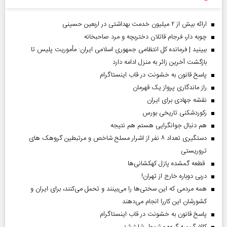
ارائه بیش از ۲ میلیون خدمت بهداشتی در اربعین حسینی
چوبه دار، فرجام قاتلان دختربچه و مرد صاحبخانه
ببینید | فرمانده کل انتظامی جمهوری اسلامی ایران­: مأموریت پلیس تا
بازگشت آخرین زائر به منزل ادامه دارد
پاسخ قانون به خشونت در قاب اینستاگرام
راز ماندگاری پرواز یک قهرمان
نقشه جهادی برای ایران
رکوردشکنی تاریخی بورس
هم دنبال جوانگرایی هستم هم نتیجه
دستگیری تعداد ۸ نفر از اشرار مسلح شاخص و مرتبطین گروهک های
تروریستی
قطعه گمشده پازل کهکشانی‌ها
دربی دوباره خارج از تهران!
همه مردمی که این سختی‌ها را می‌بینند و تحمل می‌کنند، برای ایران و
کشورشان این کاررا انجام می‌دهند
پاسخ قانون به خشونت در قاب اینستاگرام