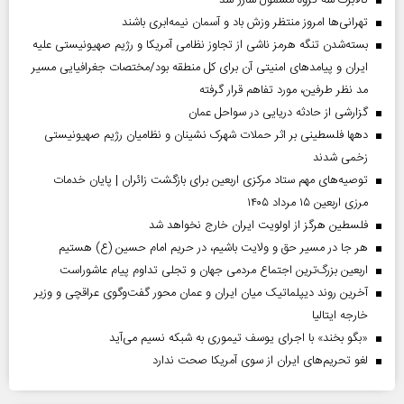
کالابرگ سه گروه مشمول شارژ شد
تهرانی‌ها امروز منتظر وزش باد و آسمان نیمه‌ابری باشند
بسته‌شدن تنگه هرمز ناشی از تجاوز نظامی آمریکا و رژیم صهیونیستی علیه
ایران و پیامد‌های امنیتی آن برای کل منطقه بود/مختصات جغرافیایی مسیر
مد نظر طرفین، مورد تفاهم قرار گرفته
گزارشی از حادثه دریایی در سواحل عمان
دهها فلسطینی بر اثر حملات شهرک نشینان و نظامیان رژیم صهیونیستی
زخمی شدند
توصیه‌های مهم ستاد مرکزی اربعین برای بازگشت زائران | پایان خدمات
مرزی اربعین ۱۵ مرداد ۱۴۰۵
فلسطین هرگز از اولویت ایران خارج نخواهد شد
هر جا در مسیر حق و ولایت باشیم، در حریم امام حسین (ع) هستیم
اربعین بزرگ‌ترین اجتماع مردمی جهان و تجلی تداوم پیام عاشوراست
آخرین روند دیپلماتیک میان ایران و عمان محور گفت‌وگوی عراقچی و وزیر
خارجه ایتالیا
«بگو بخند» با اجرای یوسف تیموری به شبکه نسیم می‌آید
لغو تحریم‌های ایران از سوی آمریکا صحت ندارد