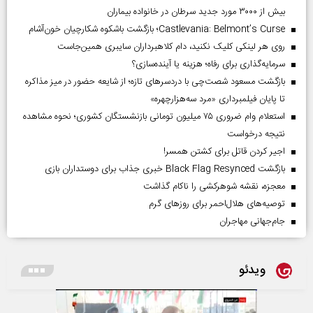
بیش از ۳۰۰۰ مورد جدید سرطان در خانواده بیماران
Castlevania: Belmont’s Curse؛ بازگشت باشکوه شکارچیان خون‌آشام
روی هر لینکی کلیک نکنید، دام کلاهبرداران سایبری همین‌جاست
سرمایه‌گذاری برای رفاه؛ هزینه یا آینده‌سازی؟
بازگشت مسعود شصت‌چی با دردسر‌های تازه؛ از شایعه حضور در میز مذاکره
تا پایان فیلمبرداری «مرد سه‌هزارچهره»
استعلام وام ضروری ۷۵ میلیون تومانی بازنشستگان کشوری؛ نحوه مشاهده
نتیجه درخواست
اجیر کردن قاتل برای کشتن همسر!
بازگشت Black Flag Resynced خبری جذاب برای دوستداران بازی
معجزه، نقشه شوهرکشی را ناکام گذاشت
توصیه‌های هلال‌احمر برای روز‌های گرم
جام‌جهانی مهاجران
ویدئو