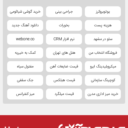
یوتوبروکرز
جراحی بینی
خرید گوشی شیائومی
هزینه پست
بخورات
دانلود آهنگ جدید
سئو در مشهد
نرم افزار CRM
webone.co
فروشگاه انتخاب من
هتل های تهران
کمک به خیریه
میکروبلیدینگ ابرو
قیمت ضایعات آهن
مفتول سیاه
کوچینگ سازمانی
قیمت هبلکس
جک سقفی
خرید میز اداری مدرن
قیمت میلگرد
میز کنفرانس