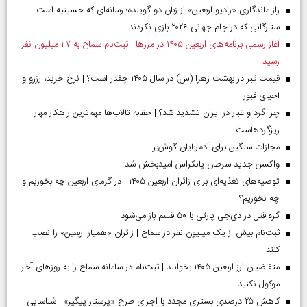
راز ماندگاری «رادیو اربعین» از زبان دو گوینده؛ رسانه‌ای که حسینیه است
ستارگانی که در جام جهانی ۲۰۲۶ بازی نکردند
آغاز رسمی برنامه‌های اربعین ۱۴۰۵ در مرز‌ها | ثبت‌نام سماح به ۱.۷ میلیون نفر
رسید
قیمت قبر در بهشت زهرا (س) در سال ۱۴۰۵ چقدر است؟ | نرخ خرید، رزرو و
احیای قبور
چرا گرد و غبار در ایران تشدید شد؟ | حقابه تالاب‌ها مهم‌ترین راهکار مهار
ریزگردهاست
مجازات سنگین برای آدم‌ربایان گوش‌بر
واکسن جدید سرطان پانکراس امیدبخش شد
توصیه‌های تغذیه‌ای برای زائران اربعین ۱۴۰۵ | در گرمای اربعین چه بخوریم و
چه نخوریم؟
گره قتل در دی‌جی پارتی با ۵۰ قسم باز می‌شود
ثبت‌نام بیش از یک میلیون نفر در سماح | زائران «همیار اربعین» را نصب
کنند
متقاضیان ارز اربعین ۱۴۰۵ بخوانند | ثبت‌نام در سامانه سماح را به روز‌های آخر
موکول نکنید
کاهش ۲۵ درصدی بستری مجدد با اجرای طرح «پرستار پیگیر» | شناسایی