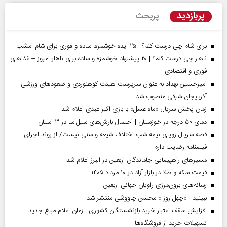
پربازدید
پربحث
برای شام چی درست کنم؟ | ۲۵ ایده خوشمزه، ساده و فوری برای شام امشب
ناهار چی درست کنم؟ | ۲۰ پیشنهاد خوشمزه و ساده برای ناهار امروز + غذاهای
فوری و اقتصادی
امیرحسین بهداد به عنوان سرپرست هیئت کوهنوردی و صعودهای ورزشی
آذربایجان شرقی منصوب شد
زمان پخش سریال «ماه عسل» با بازی اکبر عبدی اعلام شد
دمای ۵۰ درجه در خوزستان | احتمال بارش‌های سیل‌آسا در ۳ استان
قصه سریال رویای نیمه شب اختلاف شیعه و سنی نیست/ از روند اجرای
فیلمنامه رضایت دارم
مسیر‌های راهپیمایی جاماندگان اربعین در البرز اعلام شد
قیمت سکه و طلا در بازار آزاد در ۱۰ مرداد ۱۴۰۵
رسانه‌های برون‌مرزی راویان جهانی اربعین
ببینید | «چهل روز » محسن چاووشی منتشر شد
افزایش سقف اعتبار خرید بازنشستگان کشوری | زمان اعلام مبلغ جدید
تسهیلات خرید از فروشگاه‌ها