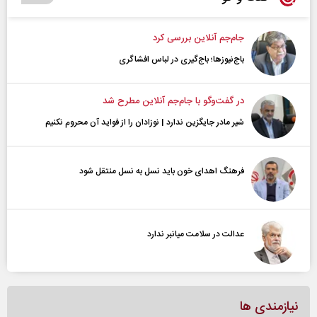
جام‌جم آنلاین بررسی کرد
باج‌نیوزها؛ باج‌گیری در لباس افشاگری
در گفت‌و‌گو با جام‌جم آنلاین مطرح شد
شیر مادر جایگزین ندارد | نوزادان را از فواید آن محروم نکنیم
فرهنگ اهدای خون باید نسل به نسل منتقل شود
عدالت در سلامت میانبر ندارد
نیازمندی ها