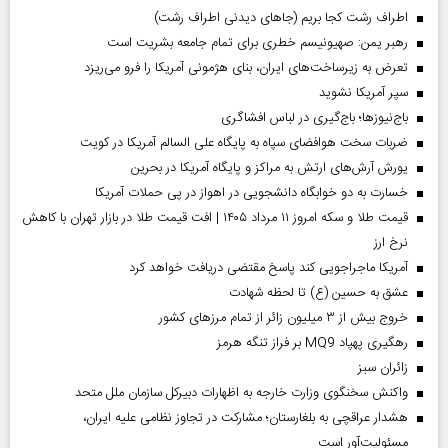
اطراف رشت کجا بریم (جاهای دیدنی اطراف رشت)
رهبر یمن: صهیونیسم خطری برای تمام جامعه بشریت است
تعرض به زیرساخت‌های ایران، بنای هژمونی آمریکا را فرو می‌ریزد
سپر آمریکا نشوید
باج‌نیوزها؛ باج‌گیری در لباس افشاگری
ضربات سخت هوافضای سپاه به پایگاه علی السالم آمریکا در کویت
یورش آرش‌های ارتش به مراکز و پایگاه‌ آمریکا در بحرین
خسارت به دو خوابگاه دانشجویی در اهواز در پی حملات آمریکا
قیمت طلا و سکه امروز ۱۱ مرداد ۱۴۰۵ | افت قیمت طلا در بازار تهران با کاهش
نرخ ارز
آمریکا ماجراجویی کند پاسخ مقتضی دریافت خواهد کرد
عشق به حسین (ع) تا لحظه شهادت
خروج بیش از ۳ میلیون زائر از تمام مرز‌های کشور
رهگیری پهپاد MQ9 بر فراز تنگه هرمز
‌زائران سبز
واکنش سخنگوی وزارت خارجه به اظهارات دبیرکل سازمان ملل متحد
هشدار عراقچی به بلغارستان؛ مشارکت در تجاوز نظامی علیه ایران،
مسئولیت‌آور است