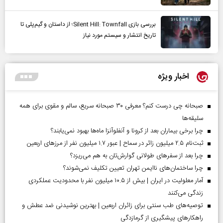
بررسی بازی Silent Hill: Townfall؛ از داستان و گیم‌پلی تا
تاریخ انتشار و سیستم مورد نیاز
اخبار ویژه
صبحانه چی درست کنم؟ معرفی ۳۰ صبحانه سریع، سالم و مقوی برای همه
سلیقه‌ها
چرا برخی بیماران بعد از کرونا و آنفلوآنزا ماه‌ها بهبود نمی‌یابند؟
ثبت‌نام ۲.۵ میلیون زائر در سماح | عبور ۱.۷ میلیون نفر از مرز‌های اربعین
چرا بعد از سفرهای طولانی گوارش‌تان به هم می‌ریزد؟
چرا ساختمان‌های ناایمن تهران تعیین تکلیف نمی‌شوند؟
آمار معلولیت در ایران | بیش از ۱۰.۵ میلیون نفر با محدودیت عملکردی
زندگی می‌کنند
توصیه‌های طب سنتی برای زائران اربعین | بهترین نوشیدنی ضد عطش و
راهکارهای پیشگیری از گرمازدگی