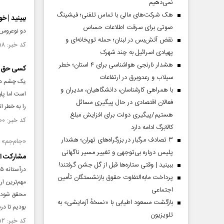
نمی‌دهیم
هک شرکت‌های مالی با تماس تلفنی؛ فیشینگ
ببینید | 
صوتی برای سرقت اطلاعات حساس
دو نوعروس ت
نقض آتش‌بس در لبنان؛ حمله توپخانه‌ای و
کد خبر: ۱۴۶۶۶۵۸ تاریخ انتشار : ۱۴۰۳/۰۵/۰۸
پهپادی اسرائیل به چند شهرک
هشدار نارنجی هواشناسی برای ۴ استان؛ خطر
کسی حق ند
سیلاب و رعدوبرق در ارتفاعات
یک چشم در 
با همراهی کارشناسان، دانشگاهیان، مدیران و
است اما پلی
فعالان اقتصادی در حال پیگیری مسائل
را به خطر ا
هستیم/پیگیری دولت برای افزایش مبلغ
کد خبر: ۱۴۴۳۴۰۰ تاریخ انتشار : ۱۴۰۲/۱۱/۱۱
کالابرگ ادامه دارد
۳ تصادف مرگبار در بزرگراه‌های تهران؛ هشدار
«جام‌جم» 
پلیس درباره بی‌توجهی و تغییر مسیر ناگهانی
مشارکت ان
ببینید | وقتی ستاره‌ها قبل از گل جشن گرفتند!
پرداخت مابه‌التفاوت حقوق بازنشستگان تأمین
مهم‌ترین ار
اجتماعی
محقق شود. ا
بازگشت مسعود اطیابی با «نسخهٔ آزمایشی» به
بودیم تا در
تلویزیون
کد خبر: ۱۴۴۱۰۵۲ تاریخ انتشار : ۱۴۰۲/۱۰/۲۶