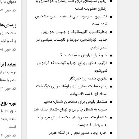
اربعین مدرسه‌ای برای انسان‌سازی، خودسازی و
دعوای ما با
ارتقای معنویت است
کد خبر: ۱۵۱۴۸۸۷ تاریخ انتشار : ۱۴۰۴/۰۵/۲۸
قشقاوی: چارچوب کلی تفاهم با عمان مشخص
شده است
پرسش‌های 
پنطیکاستی، کاریزماتیک و جنبش حواریون
سلامت روان 
جدید: تبارشناسی، باور‌ها و کاربست سیاسی در
پاک و آرام 
عصر ترامپ
کد خبر: ۱۵۰۷۴۰۱ تاریخ انتشار : ۱۴۰۴/۰۳/۲۶
خبرنگاران؛ راویان حقیقت جنگ
ترکیب طلایی برنج، لوبیا و گوشت که فراموش
ببینید | ب
نمی‌شود
ترامپ در ا
بهترین هدیه روز خبرنگار
مصر را متوق
پیام تسلیت معاون وزیر ارشاد در پی درگذشت
کد خبر: ۱۴۹۲۵۰۳ تاریخ انتشار : ۱۴۰۳/۱۱/۱۶
استاد ابوالقاسم قاسم‌زاده
هشدار پلیس برای مسافران شمال؛ مسیر
تورم نزاع!
جنوب به شمال چالوس و تهران–شمال بسته شد
میزان تاب‌آ
هشدار متخصصان؛ هپاتیت خاموش می‌تواند
منتشر‌شده ه
به سرطان کبد برسد!
است.
اجازه ایجاد مسیر دوم را در تنگه هرمز
کد خبر: ۱۴۸۳۹۹۶ تاریخ انتشار : ۱۴۰۳/۰۹/۱۳