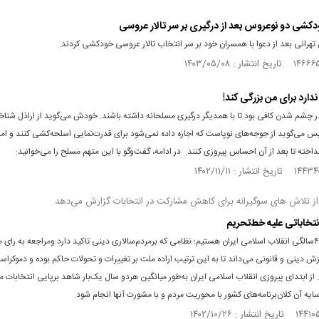
خودکشی دو نوعروس بعد از درگیری بر سر تالار عروسی
هرانی بعد از دعوا با همسران خود بر سر انتخاب تالار عروسی خودکشی کردند.
ارد برای من بزرگی کند!
چشم شدن کافی بود تا با همدیگر درگیری مسلحانه داشته باشند. خودش می‌گوید از اراذل شناخ
س می‌گوید از جوجه‌های نوپاست که اجازه داده نمی‌شود برای قدرت‌نمایی اسلحه‌کشی کنند و ام
نداخته تا بعد از آن احساس پیروزی کنند. در ادامه، گفت‌وگو با این متهم مسلح را می‌خوانید:
از تلاش های سوگیرانه برای کاهش مشارکت در انتخابات گزارش می‌دهد
تخاباتی علیه خط‌تحریم
درآستانه ۴۵سالگی انقلاب اسلامی ایران هستیم؛ نظامی که برمردم‌سالاری دینی تاکید دارد ومراجعه به رای 
زش دینی و قانونی می‌داند تا به این ترتیب اراده ملت بر تغییرات و تحولات حاکم بوده و دموکرا
ز ابتدای پیروزی انقلاب اسلامی ایران به‌طور میانگین هردو سال یک‌بار شاهد برپایی انتخابات‌ 
سایه آن کلان‌برنامه‌های کشور با محوریت مردم و با مشورت آنها انجام شود.