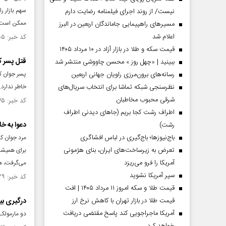
سهم بازار ر
نیست/ از روند اجرای فیلمنامه رضایت دارم
ممکن است 
مسیر‌های راهپیمایی جاماندگان اربعین در البرز
اعلام شد
کد خبر: ۱۳۹۵۳۰۵ تاریخ انتشار : ۱۴۰۱/۱۱/۰۲
قیمت سکه و طلا در بازار آزاد در ۱۰ مرداد ۱۴۰۵
قتل پسر ک
ببینید | «چهل روز » محسن چاووشی منتشر شد
رسانه‌های برون‌مرزی راویان جهانی اربعین
پسر جوان که
نظرسنجی شبکه تماشا برای انتخاب سریال‌های
خاطر ندارد.
شرقی محبوب مخاطبان
کد خبر: ۱۳۷۵۳۷۵ تاریخ انتشار : ۱۴۰۱/۰۵/۱۳
اطراف رشت کجا بریم (جاهای دیدنی اطراف
دعوا به خ
رشت)
باج‌نیوزها؛ باج‌گیری در لباس افشاگری
مرد جوان ک
تعرض به زیرساخت‌های ایران، بنای هژمونی
برای همیشه 
آمریکا را فرو می‌ریزد
می‌گرفت، ه
سپر آمریکا نشوید
کد خبر: ۱۳۷۲۳۲۹ تاریخ انتشار : ۱۴۰۱/۰۴/۱۵
قیمت طلا و سکه امروز ۱۱ مرداد ۱۴۰۵ | افت
قیمت طلا در بازار تهران با کاهش نرخ ارز
درگیری بی
آمریکا ماجراجویی کند پاسخ مقتضی دریافت
دو مارمولک 