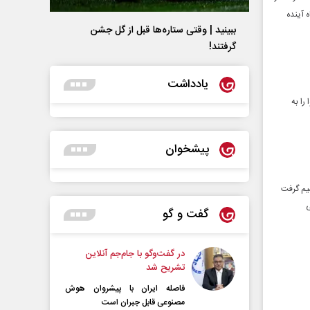
 آینده
ببینید | وقتی ستاره‌ها قبل از گل جشن
گرفتند!
یادداشت
را به
پیشخوان
یم گرفت
ی
گفت و گو
در گفت‌و‌گو با جام‌جم آنلاین
تشریح شد
فاصله ایران با پیشرو‌ان هوش
مصنوعی قابل جبران است