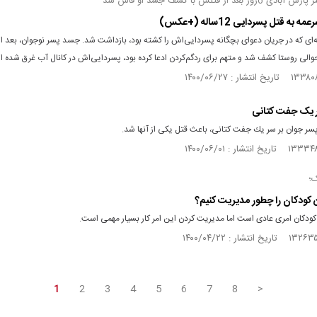
روز بعد از قتلش با کشف جسد او فاش شد
 به قتل پسردایی 12ساله (+عکس)
18ساله‌ای که در جریان دعوای بچگانه پسردایی‌اش را کشته بود، بازداشت شد. جسد پسر نوجوان، بعد 
حوالی روستا کشف شد و متهم برای ردگم‌کردن ادعا کرده بود، پسردایی‌اش در کانال آب غرق شده 
 یک جفت كتانی
پسر جوان بر سر یك جفت كتانی، باعث قتل یكی از آنها شد.
ک؛
 کودکان را چطور مدیریت کنیم؟
کودکان امری عادی است اما مدیریت کردن این امر کار بسیار مهمی است.
1
2
3
4
5
6
7
8
>