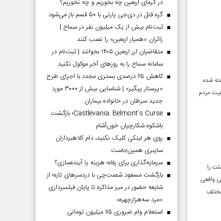
در گرمای اربعین چه بخوریم و چه نخوریم؟
گره قتل در دی‌جی پارتی با ۵۰ قسم باز می‌شود
ثبت‌نام بیش از یک میلیون نفر در سماح |
زائران «همیار اربعین» را نصب کنند
متقاضیان ارز اربعین ۱۴۰۵ بخوانند | ثبت‌نام در
سامانه سماح را به روز‌های آخر موکول نکنید
کاهش ۲۵ درصدی بستری مجدد با اجرای طرح
ته شده
«پرستار پیگیر» | شناسایی بیش از ۳۰۰۰ مورد
نیت مردم
جدید سرطان در خانواده بیماران
Castlevania: Belmont’s Curse؛ بازگشت
باشکوه شکارچیان خون‌آشام
روی هر لینکی کلیک نکنید، دام کلاهبرداران
سایبری همین‌جاست
سرمایه‌گذاری برای رفاه؛ هزینه یا آینده‌سازی؟
ملت را
بازگشت مسعود شصت‌چی با دردسر‌های تازه؛ از
سی واقعی
شایعه حضور در میز مذاکره تا پایان فیلمبرداری
مختلف
«مرد سه‌هزارچهره»
استعلام وام ضروری ۷۵ میلیون تومانی