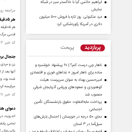
ابراهیم حاتمی کیا با خاکستر سبز در شبکه
نمایش
مراجعه روزانه ۲۹۷کتک‌خورده دعوا برای معاینه
مرد عنکبوتی: روز تازه با فروش ۵۰۰ میلیون
هر ۵دقیقه یک تهرانی کتک می‌خورد!
دلاری در آمریکا رکوردشکنی کرد
هر ۵دق
قدمی مرگ م
کد خبر: ۱۴۳۰۵۶۶ تاریخ انتشار : ۱۴۰۲/۰۸/۲۲
پربازدید
پربحث
جنجال برس
ناهار چی درست کنم؟ | ۲۰ پیشنهاد خوشمزه و
آنها بعد ا
ساده برای ناهار امروز + غذاهای فوری و اقتصادی
شده بود، وق
امیرحسین بهداد به عنوان سرپرست هیئت
سرکیسه کرد
کوهنوردی و صعودهای ورزشی آذربایجان شرقی
منصوب شد
کد خبر: ۱۳۹۷۳۱۱ تاریخ انتشار : ۱۴۰۱/۱۱/۲۰
پرداخت مابه‌التفاوت حقوق بازنشستگان تأمین
دعوای هند
اجتماعی
دمای ۵۰ درجه در خوزستان | احتمال بارش‌های
سیل‌آسا در ۳ استان
قصه سریال رویای نیمه شب اختلاف شیعه و سنی