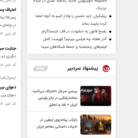
راز قتل پسر پارس‌ آبادی 6
مجموعه تلویزیونی جدید زنده‌یاد عبدی در آینده
نزدیک
اعتراف پسرعمه
پزشکیان: باید دشمن را وادار کنیم به آنچه امضا
پسر 
کرده پایبند بماند
در چاله‌ای 
پاسخ قانون به خشونت در قاب اینستاگرام
کد خبر: ۱۳۳۸۰۸۷ تاریخ انتشار : ۱۴۰۰/۰۶/۲۷
آخر هفته چه فیلمی ببینیم؟ فهرست کامل
فیلم‌های پنجشنبه و جمعه شبکه‌های سیما
جنایت سر
درگیری دو 
کد خبر: ۱۳۳۳۴۸۸ تاریخ انتشار : ۱۴۰۰/۰۶/۰۱
پیشنهاد سردبیر
اینفوگرافی
دعوای بین
بررسی سریال «اعتراف می‌کنم»؛
دعوای بین 
ساختارشکنی در ژانر پلیسی
کد خبر: ۱۳۲۶۳۵۸ تاریخ انتشار : ۱۴۰۰/۰۴/۲۲
ایران + نقد و تحلیل
بازتاب پیاده‌روی اربعین در
ادبیات داستانی معاصر ایران