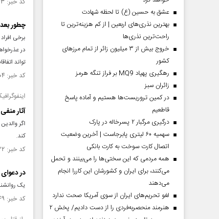
خواهد کرد
کد خبر: ۱۳۵۱۶۶۳ تاریخ انتشار : ۱۴۰۰/۰۹/۱۶
عشق به حسین (ع) تا لحظه شهادت
بهترین نذری‌های اربعین | از کم هزینه‌ترین تا
چطور بعد 
راحت‌ترین نذری‌ها
برخی افراد 
خروج بیش از ۳ میلیون زائر از تمام مرز‌های
در عذرخواه
کشور
تواند اتفاق
رهگیری پهپاد MQ9 بر فراز تنگه هرمز
کد خبر: ۱۳۵۱۶۰۴ تاریخ انتشار : ۱۴۰۰/۰۹/۱۶
‌زائران سبز
اینفوگرافی
در کمین تروریست‌ها هستیم و آماده پاسخ
قاطعیم
آثار منفی
درگیری مرگبار ۲ پسرخاله در پارک
اگر والدین 
سهمیه ۶۰ لیتری پابرجاست | آخرین وضعیت
کند.
اتصال کارت سوخت به کارت بانکی
کد خبر: ۱۳۴۸۰۲۲ تاریخ انتشار : ۱۴۰۰/۰۸/۲۵
همه مردمی که این سختی‌ها را می‌بینند و تحمل
می‌کنند، برای ایران و کشورشان این کاررا انجام
در دعوای 
می‌دهند
یک روانشنا
لغو تحریم‌های ایران از سوی آمریکا صحت ندارد
کد خبر: ۱۳۴۷۲۴۹ تاریخ انتشار : ۱۴۰۰/۰۸/۲۲
هنرمند منحصر‌به‌فردی را از دست دادیم/ پخش ۲