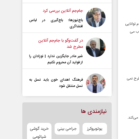
جام‌جم آنلاین بررسی کرد
باج‌نیوزها؛ باج‌گیری در لباس
 توانایی
افشاگری
وب می
در گفت‌و‌گو با جام‌جم آنلاین
مطرح شد
شیر مادر جایگزین ندارد | نوزادان را
از فواید آن محروم نکنیم
طرح نمی
فرهنگ اهدای خون باید نسل به
نسل منتقل شود
نیازمندی ها
می‌کند.
یوتوبروکرز
جراحی بینی
خرید گوشی
شیائومی