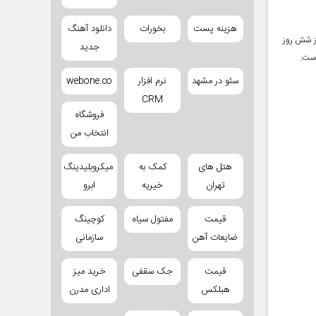
هزینه پست
بخورات
دانلود آهنگ
از شش روز
جدید
است.
سئو در مشهد
نرم افزار
webone.co
CRM
فروشگاه
انتخاب من
هتل های
کمک به
میکروبلیدینگ
تهران
خیریه
ابرو
قیمت
مفتول سیاه
کوچینگ
ضایعات آهن
سازمانی
قیمت
جک سقفی
خرید میز
هبلکس
اداری مدرن