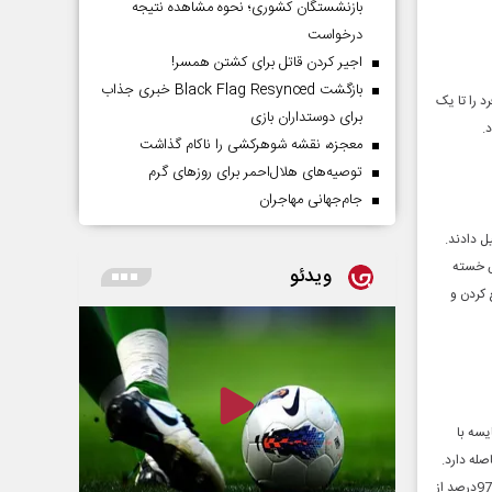
بازنشستگان کشوری؛ نحوه مشاهده نتیجه
درخواست
اجیر کردن قاتل برای کشتن همسر!
بازگشت Black Flag Resynced خبری جذاب
د را تا یک
برای دوستداران بازی
.
معجزه، نقشه شوهرکشی را ناکام گذاشت
توصیه‌های هلال‌احمر برای روز‌های گرم
جام‌جهانی مهاجران
شکیل دادند.
ش خسته
ویدئو
 کردن و
ر مقایسه با
خود یعنی iOS که 17.67 درصد است، فاصله دارد.
بااین‌حال، آخرین اطلاعات حاکی از آن است که اندروید در یکی از بزرگ‌ترین بازارهای خود، جایی که بیش از 97درصد از