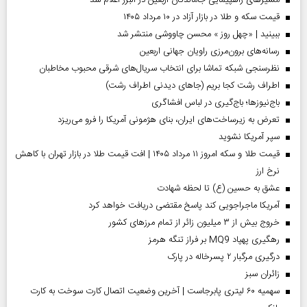
مسیر‌های راهپیمایی جاماندگان اربعین در البرز اعلام شد
قیمت سکه و طلا در بازار آزاد در ۱۰ مرداد ۱۴۰۵
ببینید | «چهل روز » محسن چاووشی منتشر شد
رسانه‌های برون‌مرزی راویان جهانی اربعین
نظرسنجی شبکه تماشا برای انتخاب سریال‌های شرقی محبوب مخاطبان
اطراف رشت کجا بریم (جاهای دیدنی اطراف رشت)
باج‌نیوزها؛ باج‌گیری در لباس افشاگری
تعرض به زیرساخت‌های ایران، بنای هژمونی آمریکا را فرو می‌ریزد
سپر آمریکا نشوید
قیمت طلا و سکه امروز ۱۱ مرداد ۱۴۰۵ | افت قیمت طلا در بازار تهران با کاهش
نرخ ارز
عشق به حسین (ع) تا لحظه شهادت
آمریکا ماجراجویی کند پاسخ مقتضی دریافت خواهد کرد
خروج بیش از ۳ میلیون زائر از تمام مرز‌های کشور
رهگیری پهپاد MQ9 بر فراز تنگه هرمز
درگیری مرگبار ۲ پسرخاله در پارک
‌زائران سبز
سهمیه ۶۰ لیتری پابرجاست | آخرین وضعیت اتصال کارت سوخت به کارت