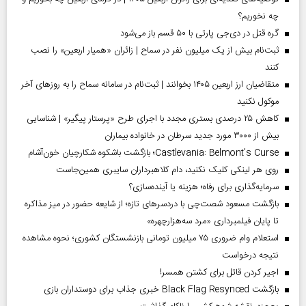
چه نخوریم؟
گره قتل در دی‌جی پارتی با ۵۰ قسم باز می‌شود
ثبت‌نام بیش از یک میلیون نفر در سماح | زائران «همیار اربعین» را نصب
کنند
متقاضیان ارز اربعین ۱۴۰۵ بخوانند | ثبت‌نام در سامانه سماح را به روز‌های آخر
موکول نکنید
کاهش ۲۵ درصدی بستری مجدد با اجرای طرح «پرستار پیگیر» | شناسایی
بیش از ۳۰۰۰ مورد جدید سرطان در خانواده بیماران
Castlevania: Belmont’s Curse؛ بازگشت باشکوه شکارچیان خون‌آشام
روی هر لینکی کلیک نکنید، دام کلاهبرداران سایبری همین‌جاست
سرمایه‌گذاری برای رفاه؛ هزینه یا آینده‌سازی؟
بازگشت مسعود شصت‌چی با دردسر‌های تازه؛ از شایعه حضور در میز مذاکره
تا پایان فیلمبرداری «مرد سه‌هزارچهره»
استعلام وام ضروری ۷۵ میلیون تومانی بازنشستگان کشوری؛ نحوه مشاهده
نتیجه درخواست
اجیر کردن قاتل برای کشتن همسر!
بازگشت Black Flag Resynced خبری جذاب برای دوستداران بازی