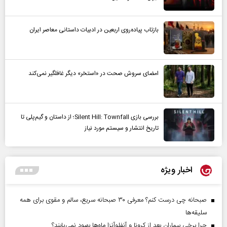
بازتاب پیاده‌روی اربعین در ادبیات داستانی معاصر ایران
امضای سروش صحت در «استخر» دیگر غافلگیر نمی‌کند
بررسی بازی Silent Hill: Townfall؛ از داستان و گیم‌پلی تا
تاریخ انتشار و سیستم مورد نیاز
اخبار ویژه
صبحانه چی درست کنم؟ معرفی ۳۰ صبحانه سریع، سالم و مقوی برای همه
سلیقه‌ها
چرا برخی بیماران بعد از کرونا و آنفلوآنزا ماه‌ها بهبود نمی‌یابند؟