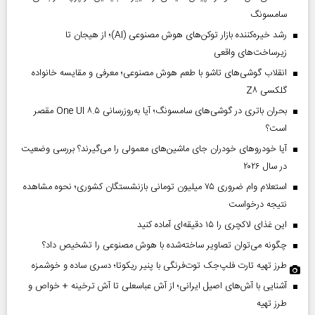
سامسونگ
رشد خیره‌کننده بازار توکن‌های هوش مصنوعی (AI)؛ از هیجان تا
زیرساخت‌های واقعی
انقلاب گوشی‌های تاشو‌ با طعم هوش مصنوعی؛ معرفی و مقایسه خانواده
گلکسی Z۸
بحران باتری در گوشی‌های سامسونگ؛ آیا به‌روزرسانی One UI ۸.۵ مقصر
است؟
آیا خودروهای خودران جای ماشین‌های معمولی را می‌گیرند؟ بررسی وضعیت
در سال ۲۰۲۶
استعلام وام ضروری ۷۵ میلیون تومانی بازنشستگان کشوری؛ نحوه مشاهده
نتیجه درخواست
این غذای لاکچری را ۱۵ دقیقه‌ای آماده کنید
چگونه می‌توان تصاویر ساخته‌شده با هوش مصنوعی را تشخیص داد؟
طرز تهیه تارت فلپ‌جک توت‌فرنگی با پنیر ریکوتا؛ دسری ساده و خوشمزه
آشنایی با آش‌های اصیل ایرانی؛ از آش عباسعلی تا آش ترخینه + خواص و
طرز تهیه