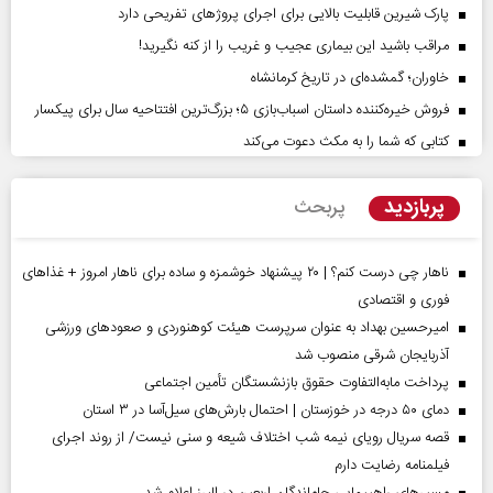
پارک شیرین قابلیت‌ بالایی برای اجرای پروژهای تفریحی دارد
مراقب باشید این بیماری عجیب و غریب را از کنه نگیرید!
خاوران؛ گمشده‌ای در تاریخ کرمانشاه
فروش خیره‌کننده داستان اسباب‌بازی ۵؛ بزرگ‌ترین افتتاحیه سال برای پیکسار
کتابی که شما را به مکث دعوت می‌کند
پربازدید
پربحث
ناهار چی درست کنم؟ | ۲۰ پیشنهاد خوشمزه و ساده برای ناهار امروز + غذاهای
فوری و اقتصادی
امیرحسین بهداد به عنوان سرپرست هیئت کوهنوردی و صعودهای ورزشی
آذربایجان شرقی منصوب شد
پرداخت مابه‌التفاوت حقوق بازنشستگان تأمین اجتماعی
دمای ۵۰ درجه در خوزستان | احتمال بارش‌های سیل‌آسا در ۳ استان
قصه سریال رویای نیمه شب اختلاف شیعه و سنی نیست/ از روند اجرای
فیلمنامه رضایت دارم