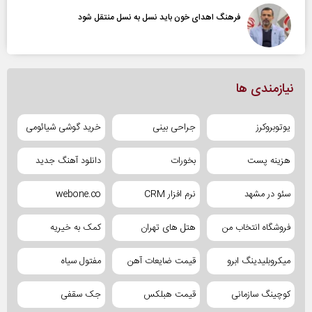
فرهنگ اهدای خون باید نسل به نسل منتقل شود
نیازمندی ها
یوتوبروکرز
جراحی بینی
خرید گوشی شیائومی
هزینه پست
بخورات
دانلود آهنگ جدید
سئو در مشهد
نرم افزار CRM
webone.co
فروشگاه انتخاب من
هتل های تهران
کمک به خیریه
میکروبلیدینگ ابرو
قیمت ضایعات آهن
مفتول سیاه
کوچینگ سازمانی
قیمت هبلکس
جک سقفی