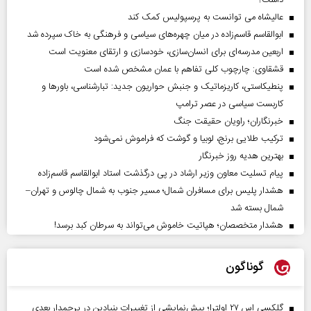
داشت؟
عالیشاه می توانست به پرسپولیس کمک کند
ابوالقاسم قاسم‌زاده در میان چهره‌های سیاسی و فرهنگی به خاک سپرده شد
اربعین مدرسه‌ای برای انسان‌سازی، خودسازی و ارتقای معنویت است
قشقاوی: چارچوب کلی تفاهم با عمان مشخص شده است
پنطیکاستی، کاریزماتیک و جنبش حواریون جدید: تبارشناسی، باور‌ها و
کاربست سیاسی در عصر ترامپ
خبرنگاران؛ راویان حقیقت جنگ
ترکیب طلایی برنج، لوبیا و گوشت که فراموش نمی‌شود
بهترین هدیه روز خبرنگار
پیام تسلیت معاون وزیر ارشاد در پی درگذشت استاد ابوالقاسم قاسم‌زاده
هشدار پلیس برای مسافران شمال؛ مسیر جنوب به شمال چالوس و تهران–
شمال بسته شد
هشدار متخصصان؛ هپاتیت خاموش می‌تواند به سرطان کبد برسد!
گوناگون
گلکسی اس ۲۷ اولترا؛ پیش‌نمایشی از تغییرات بنیادین در پرچمدار بعدی