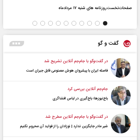
صفحات‌نخست‌روزنامه ها‌ی شنبه ۱۷ مردادماه
گفت و گو
در گفت‌و‌گو با جام‌جم آنلاین تشریح شد
فاصله ایران با پیشرو‌ان هوش مصنوعی قابل جبران است
جام‌جم آنلاین بررسی کرد
باج‌نیوزها؛ باج‌گیری در لباس افشاگری
در گفت‌و‌گو با جام‌جم آنلاین مطرح شد
شیر مادر جایگزین ندارد | نوزادان را از فواید آن محروم نکنیم