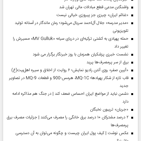
واشنگتن مدعی قطع مبادلات مالی تهران شد
«غنائم ایران» چیزی جز پیروزی خیالی نیست
«مدیر مدرسه» جلال آل‌احمد سریال می‌شود؛ رمان ماندگار در آستانه تولید
تلویزیونی
حمله پهپادی به کشتی ترکیه‌ای در دریای سیاه؛ «MV Gulluk» مسیرش را
تغییر داد
نشست خبری پزشکیان همزمان با روز خبرنگار برگزار می شود
برق از سر پرمصرف‌ها پرید
«آیین صفر» روی آنتن رادیو نمایش؛ ۶ روایت از اخلاق و سیره اهل‌بیت(ع)
قاب تازه از شکار پهپادها؛ MQ-1C، هرمس-900 و قطعات MQ-9 در تصاویر
جدید
دشمن نباید از مواضع ایران احساس ضعف کند | در جنگ هم مذاکره ادامه
دارد
«جریان» تریبون نخبگان
۲ درصد مشترکان ۱۰ درصد برق خانگی را مصرف می‌کنند | جزئیات مصرف برق
پرمصرف‌ها
عکس نوشت | کیف پول ایران چیست و چگونه می‌توان به آن دسترسی