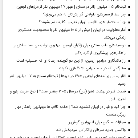
ثبت‌نام ۲.۵ میلیون زائر در سماح | عبور ۱.۷ میلیون نفر از مرز‌های اربعین
چرا بعد از سفرهای طولانی گوارش‌تان به هم می‌ریزد؟
چرا ساختمان‌های ناایمن تهران تعیین تکلیف نمی‌شوند؟
آمار معلولیت در ایران | بیش از ۱۰.۵ میلیون نفر با محدودیت عملکردی
زندگی می‌کنند
توصیه‌های طب سنتی برای زائران اربعین | بهترین نوشیدنی ضد عطش و
راهکارهای پیشگیری از گرمازدگی
راز ماندگاری «رادیو اربعین» از زبان دو گوینده؛ رسانه‌ای که حسینیه است
ستارگانی که در جام جهانی ۲۰۲۶ بازی نکردند
آغاز رسمی برنامه‌های اربعین ۱۴۰۵ در مرز‌ها | ثبت‌نام سماح به ۱.۷ میلیون نفر
رسید
قیمت قبر در بهشت زهرا (س) در سال ۱۴۰۵ چقدر است؟ | نرخ خرید، رزرو و
احیای قبور
چرا گرد و غبار در ایران تشدید شد؟ | حقابه تالاب‌ها مهم‌ترین راهکار مهار
ریزگردهاست
مجازات سنگین برای آدم‌ربایان گوش‌بر
واکسن جدید سرطان پانکراس امیدبخش شد
توصیه‌های تغذیه‌ای برای زائران اربعین ۱۴۰۵ | در گرمای اربعین چه بخوریم و