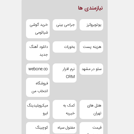
نیازمندی ها
یوتوبروکرز
جراحی بینی
خرید گوشی
شیائومی
هزینه پست
بخورات
دانلود آهنگ
جدید
سئو در مشهد
نرم افزار
webone.co
CRM
فروشگاه
انتخاب من
هتل های
کمک به
میکروبلیدینگ
تهران
خیریه
ابرو
قیمت
مفتول سیاه
کوچینگ