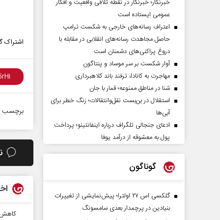
خبرنگار؛ خبرنگار در نقطه تلاقی واقعیت و افکار
عمومی ایستاده است
اعتراف رسانه‌های خارجی به شکست ترامپ
حاصل مجاهدت رسانه‌های انقلابی در مقابله با
اشتراک گذ
دروغ پراکنی‌های دشمنان است
آوار شکست بر سر موساد و پنتاگون
مهاجرت به کانادا، ترفند باند کلاهبرداری
شنا در مناطق ممنوعه؛ قمار با جان
استقلال در بن‌بست نقل‌وانتقالات؛ زنگ خطر برای
برچسب ه
آبی‌ها
ادعای جنجالی تلگراف درباره اینفانتینو؛ پرداخت
پول به معشوقه از درآمد یوفا
ن
گوناگون
اخب
گلکسی اس ۲۷ اولترا؛ پیش‌نمایشی از تغییرات
بنیادین در پرچمدار بعدی سامسونگ
کاهش هفتگی ۸۰ هزار تن زبال