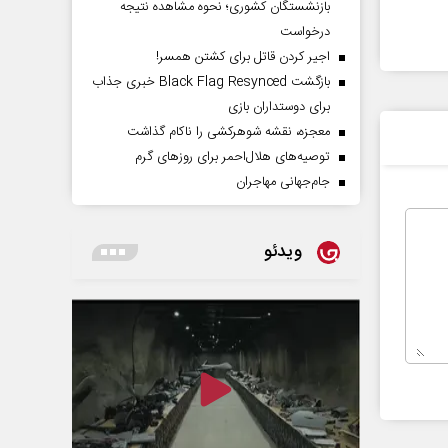
بازنشستگان کشوری؛ نحوه مشاهده نتیجه
درخواست
اجیر کردن قاتل برای کشتن همسر!
بازگشت Black Flag Resynced خبری جذاب
برای دوستداران بازی
معجزه، نقشه شوهرکشی را ناکام گذاشت
توصیه‌های هلال‌احمر برای روز‌های گرم
جام‌جهانی مهاجران
ویدئو