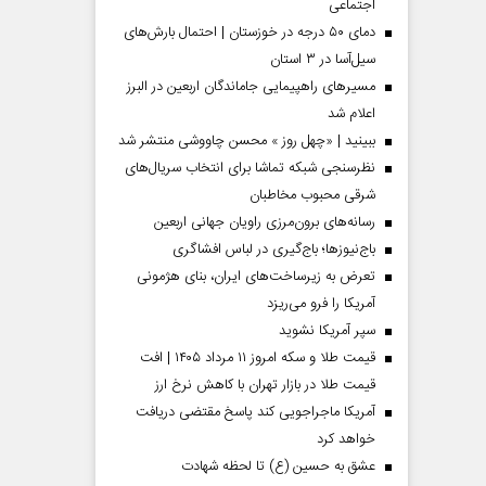
اجتماعی
دمای ۵۰ درجه در خوزستان | احتمال بارش‌های
سیل‌آسا در ۳ استان
مسیر‌های راهپیمایی جاماندگان اربعین در البرز
اعلام شد
ببینید | «چهل روز » محسن چاووشی منتشر شد
نظرسنجی شبکه تماشا برای انتخاب سریال‌های
شرقی محبوب مخاطبان
رسانه‌های برون‌مرزی راویان جهانی اربعین
باج‌نیوزها؛ باج‌گیری در لباس افشاگری
تعرض به زیرساخت‌های ایران، بنای هژمونی
 مردادماه
صفحات نخست‌روزنامه‌ها‌ی‌چهارشنبه‌۷‌مردادماه
صفحات 
آمریکا را فرو می‌ریزد
سپر آمریکا نشوید
قیمت طلا و سکه امروز ۱۱ مرداد ۱۴۰۵ | افت
قیمت طلا در بازار تهران با کاهش نرخ ارز
آمریکا ماجراجویی کند پاسخ مقتضی دریافت
خواهد کرد
عشق به حسین (ع) تا لحظه شهادت