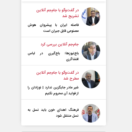
در گفت‌و‌گو با جام‌جم آنلاین
تشریح شد
فاصله ایران با پیشرو‌ان هوش
مصنوعی قابل جبران است
جام‌جم آنلاین بررسی کرد
باج‌نیوزها؛ باج‌گیری در لباس
افشاگری
در گفت‌و‌گو با جام‌جم آنلاین
مطرح شد
شیر مادر جایگزین ندارد | نوزادان را
از فواید آن محروم نکنیم
فرهنگ اهدای خون باید نسل به
نسل منتقل شود