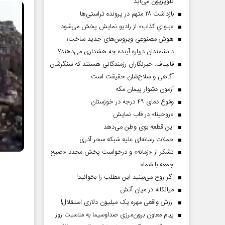
تلویزیون می‌آید
بازداشت ۲۸ متهم در پرونده تراستی‌ها
«بلواي کذاب» از رادیو نمایش پخش می‌شود
هوش مصنوعی ویروس‌های جدید ساخت؛
دانشمندان درباره آینده چه هشداری می‌دهند؟
قالیباف: خبرنگاران رزمندگانی هستند که سنگرشان
آگاهی و سلاح‌شان حقیقت است
آزمون دشوار پیمان مکه
وقوع دمای ۴۹ درجه در خوزستان
«روحینا» در قاب نمایش
این قطعه بوی وطن می‌دهد
حملات رسانه‌ای علیه شبکه سحر آذری
تشکر از «زمانه» و درخواست پخش مجدد «صبح
جمعه با شما»
اگر روح می‌بینید این مطلب را بخوانید!
میانکاله در میان آتش
ارزش واقعی مهره یک میلیون دلاری استقلال!
پیام معاون برون‌مرزی صداوسیما به مناسبت روز