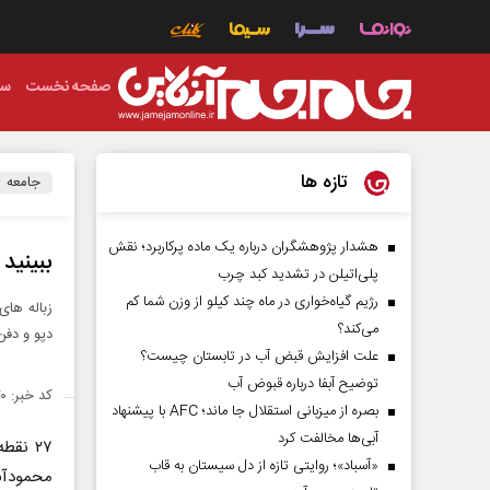
صفحه نخست
سی
تازه ها
جامعه
هشدار پژوهشگران درباره یک ماده پرکاربرد؛ نقش
ببینید
پلی‌اتیلن در تشدید کبد چرب
رژیم گیاه‌خواری در ماه چند کیلو از وزن شما کم
زباله ها
می‌کند؟
دپو و دف
علت افزایش قبض آب در تابستان چیست؟
توضیح آبفا درباره قبوض آب
کد خبر: ۱۳۹۶۴۷۰
بصره از میزبانی استقلال جا ماند؛ AFC با پیشنهاد
آبی‌ها مخالفت کرد
۲۷ نقط
«آسباد»؛ روایتی تازه از دل سیستان به قاب
محمودآبا