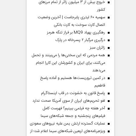
خروج بیش از ۳ میلیون زائر از تمام مرز‌های
کشور
سهمیه ۶۰ لیتری پابرجاست | آخرین وضعیت
اتصال کارت سوخت به کارت بانکی
رهگیری پهپاد MQ9 بر فراز تنگه هرمز
درگیری مرگبار ۲ پسرخاله در پارک
‌زائران سبز
همه مردمی که این سختی‌ها را می‌بینند و تحمل
می‌کنند، برای ایران و کشورشان این کاررا انجام
می‌دهند
در کمین تروریست‌ها هستیم و آماده پاسخ
قاطعیم
پاسخ قانون به خشونت در قاب اینستاگرام
لغو تحریم‌های ایران از سوی آمریکا صحت ندارد
آخر هفته چه فیلمی ببینیم؟ فهرست کامل
فیلم‌های پنجشنبه و جمعه شبکه‌های سیما
عملیات گسترده ارتش یمن علیه نیروهای سعودی
ویژه‌برنامه‌های اربعین شبکه‌های سیما اعلام شد؛ از