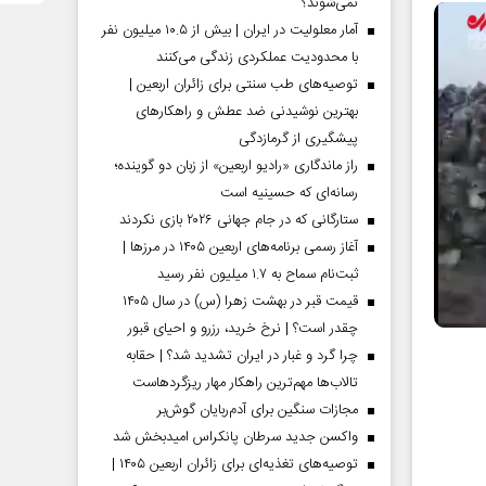
نمی‌شوند؟
آمار معلولیت در ایران | بیش از ۱۰.۵ میلیون نفر
با محدودیت عملکردی زندگی می‌کنند
توصیه‌های طب سنتی برای زائران اربعین |
بهترین نوشیدنی ضد عطش و راهکارهای
پیشگیری از گرمازدگی
راز ماندگاری «رادیو اربعین» از زبان دو گوینده؛
رسانه‌ای که حسینیه است
ستارگانی که در جام جهانی ۲۰۲۶ بازی نکردند
آغاز رسمی برنامه‌های اربعین ۱۴۰۵ در مرز‌ها |
ثبت‌نام سماح به ۱.۷ میلیون نفر رسید
قیمت قبر در بهشت زهرا (س) در سال ۱۴۰۵
چقدر است؟ | نرخ خرید، رزرو و احیای قبور
چرا گرد و غبار در ایران تشدید شد؟ | حقابه
تالاب‌ها مهم‌ترین راهکار مهار ریزگردهاست
مجازات سنگین برای آدم‌ربایان گوش‌بر
واکسن جدید سرطان پانکراس امیدبخش شد
توصیه‌های تغذیه‌ای برای زائران اربعین ۱۴۰۵ |