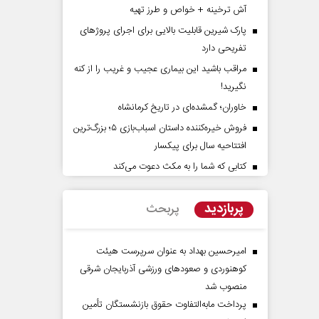
آش ترخینه + خواص و طرز تهیه
پارک شیرین قابلیت‌ بالایی برای اجرای پروژهای
تفریحی دارد
مراقب باشید این بیماری عجیب و غریب را از کنه
نگیرید!
خاوران؛ گمشده‌ای در تاریخ کرمانشاه
فروش خیره‌کننده داستان اسباب‌بازی ۵؛ بزرگ‌ترین
افتتاحیه سال برای پیکسار
 پویایی و اعتبار
دروازه‌بانی اندوه در مسیر امید
کتابی که شما را به مکث دعوت می‌کند
سپیده اشرفی - روزنامه‌نگار
رشد رسانه
پربازدید
پربحث
امیرحسین بهداد به عنوان سرپرست هیئت
کوهنوردی و صعودهای ورزشی آذربایجان شرقی
منصوب شد
پرداخت مابه‌التفاوت حقوق بازنشستگان تأمین