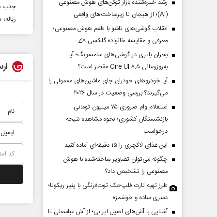
رشد خیره‌کننده بازار توکن‌های هوش مصنوعی
جذب سرمایه‌گذاری ۸۰۰ 
(AI)؛ از هیجان تا زیرساخت‌های واقعی
زباله؛
انقلاب گوشی‌های تاشو‌ با طعم هوش مصنوعی؛
معرفی و مقایسه خانواده گلکسی Z۸
بحران باتری در گوشی‌های سامسونگ؛ آیا
ارس
به‌روزرسانی One UI ۸.۵ مقصر است؟
آیا خودروهای خودران جای ماشین‌های معمولی را
می‌گیرند؟ بررسی وضعیت در سال ۲۰۲۶
استعلام وام ضروری ۷۵ میلیون تومانی
بازنشستگان کشوری؛ نحوه مشاهده نتیجه
درخواست
این غذای لاکچری را ۱۵ دقیقه‌ای آماده کنید
چگونه می‌توان تصاویر ساخته‌شده با هوش
مصنوعی را تشخیص داد؟
طرز تهیه تارت فلپ‌جک توت‌فرنگی با پنیر ریکوتا؛
دسری ساده و خوشمزه
آشنایی با آش‌های اصیل ایرانی؛ از آش عباسعلی تا