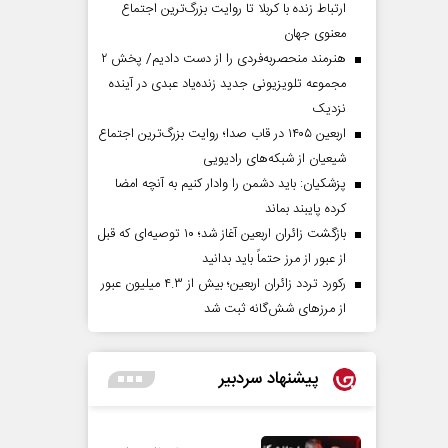
ارتباط زنده با کربلا تا روایت بزرگ‌ترین اجتماع
معنوی جهان
هنرمند منحصر‌به‌فردی را از دست دادیم/ پخش ۲
مجموعه تلویزیونی جدید زنده‌یاد عبدی در آینده
نزدیک
اربعین ۱۴۰۵ در قاب صدا؛ روایت بزرگ‌ترین اجتماع
شیعیان از شبکه‌های رادیویی
پزشکیان: باید دشمن را وادار کنیم به آنچه امضا
کرده پایبند بماند
بازگشت زائران اربعین آغاز شد؛ ۱۰ توصیه‌ای که قبل
از عبور از مرز حتماً باید بدانید
رکورد تردد زائران اربعین؛ بیش از ۴.۳ میلیون عبور
از مرزهای شش‌گانه ثبت شد
پیشنهاد سردبیر