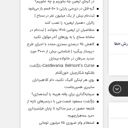
در گرمای اربعین چه بخوریم و چه نخوریم؟
گره قتل در دی‌جی پارتی با ۵۰ قسم باز می‌شود
ثبت‌نام بیش از یک میلیون نفر در سماح |
زائران «همیار اربعین» را نصب کنند
متقاضیان ارز اربعین ۱۴۰۵ بخوانند | ثبت‌نام در
سامانه سماح را به روز‌های آخر موکول نکنید
رش خطا
کاهش ۲۵ درصدی بستری مجدد با اجرای طرح
«پرستار پیگیر» | شناسایی بیش از ۳۰۰۰ مورد
جدید سرطان در خانواده بیماران
Castlevania: Belmont’s Curse؛ بازگشت
باشکوه شکارچیان خون‌آشام
روی هر لینکی کلیک نکنید، دام کلاهبرداران
سایبری همین‌جاست
سرمایه‌گذاری برای رفاه؛ هزینه یا آینده‌سازی؟
بازگشت مسعود شصت‌چی با دردسر‌های تازه؛ از
شایعه حضور در میز مذاکره تا پایان فیلمبرداری
«مرد سه‌هزارچهره»
استعلام وام ضروری ۷۵ میلیون تومانی