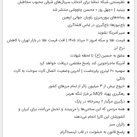
نظرسنجی شبکه تماشا برای انتخاب سریال‌های شرقی محبوب مخاطبان
ببینید | «چهل روز » محسن چاووشی منتشر شد
رسانه‌های برون‌مرزی راویان جهانی اربعین
باج‌نیوزها؛ باج‌گیری در لباس افشاگری
سپر آمریکا نشوید
قیمت طلا و سکه امروز ۱۱ مرداد ۱۴۰۵ | افت قیمت طلا در بازار تهران با کاهش
نرخ ارز
عشق به حسین (ع) تا لحظه شهادت
آمریکا ماجراجویی کند پاسخ مقتضی دریافت خواهد کرد
سهمیه ۶۰ لیتری پابرجاست | آخرین وضعیت اتصال کارت سوخت به کارت
بانکی
خروج بیش از ۳ میلیون زائر از تمام مرز‌های کشور
رهگیری پهپاد MQ9 بر فراز تنگه هرمز
درگیری مرگبار ۲ پسرخاله در پارک
همه مردمی که این سختی‌ها را می‌بینند و تحمل می‌کنند، برای ایران و
کشورشان این کاررا انجام می‌دهند
‌زائران سبز
پاسخ قانون به خشونت در قاب اینستاگرام