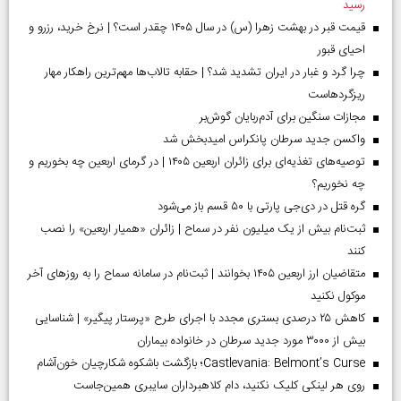
رسید
قیمت قبر در بهشت زهرا (س) در سال ۱۴۰۵ چقدر است؟ | نرخ خرید، رزرو و
احیای قبور
چرا گرد و غبار در ایران تشدید شد؟ | حقابه تالاب‌ها مهم‌ترین راهکار مهار
ریزگردهاست
مجازات سنگین برای آدم‌ربایان گوش‌بر
واکسن جدید سرطان پانکراس امیدبخش شد
توصیه‌های تغذیه‌ای برای زائران اربعین ۱۴۰۵ | در گرمای اربعین چه بخوریم و
چه نخوریم؟
گره قتل در دی‌جی پارتی با ۵۰ قسم باز می‌شود
ثبت‌نام بیش از یک میلیون نفر در سماح | زائران «همیار اربعین» را نصب
کنند
متقاضیان ارز اربعین ۱۴۰۵ بخوانند | ثبت‌نام در سامانه سماح را به روز‌های آخر
موکول نکنید
کاهش ۲۵ درصدی بستری مجدد با اجرای طرح «پرستار پیگیر» | شناسایی
بیش از ۳۰۰۰ مورد جدید سرطان در خانواده بیماران
Castlevania: Belmont’s Curse؛ بازگشت باشکوه شکارچیان خون‌آشام
روی هر لینکی کلیک نکنید، دام کلاهبرداران سایبری همین‌جاست