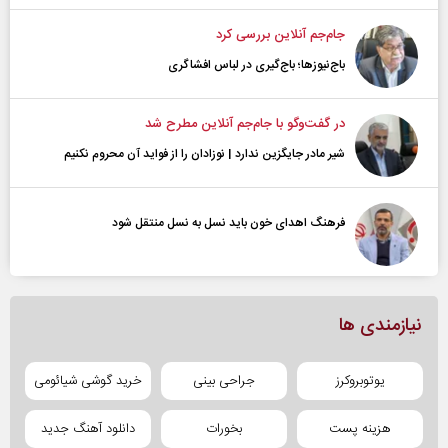
جام‌جم آنلاین بررسی کرد
باج‌نیوزها؛ باج‌گیری در لباس افشاگری
در گفت‌و‌گو با جام‌جم آنلاین مطرح شد
شیر مادر جایگزین ندارد | نوزادان را از فواید آن محروم نکنیم
فرهنگ اهدای خون باید نسل به نسل منتقل شود
نیازمندی ها
یوتوبروکرز
جراحی بینی
خرید گوشی شیائومی
هزینه پست
بخورات
دانلود آهنگ جدید