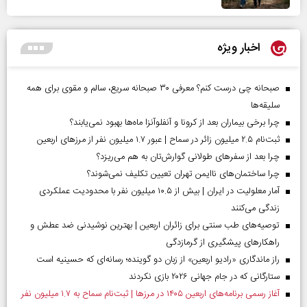
اخبار ویژه
صبحانه چی درست کنم؟ معرفی ۳۰ صبحانه سریع، سالم و مقوی برای همه
سلیقه‌ها
چرا برخی بیماران بعد از کرونا و آنفلوآنزا ماه‌ها بهبود نمی‌یابند؟
ثبت‌نام ۲.۵ میلیون زائر در سماح | عبور ۱.۷ میلیون نفر از مرز‌های اربعین
چرا بعد از سفرهای طولانی گوارش‌تان به هم می‌ریزد؟
چرا ساختمان‌های ناایمن تهران تعیین تکلیف نمی‌شوند؟
آمار معلولیت در ایران | بیش از ۱۰.۵ میلیون نفر با محدودیت عملکردی
زندگی می‌کنند
توصیه‌های طب سنتی برای زائران اربعین | بهترین نوشیدنی ضد عطش و
راهکارهای پیشگیری از گرمازدگی
راز ماندگاری «رادیو اربعین» از زبان دو گوینده؛ رسانه‌ای که حسینیه است
ستارگانی که در جام جهانی ۲۰۲۶ بازی نکردند
آغاز رسمی برنامه‌های اربعین ۱۴۰۵ در مرز‌ها | ثبت‌نام سماح به ۱.۷ میلیون نفر