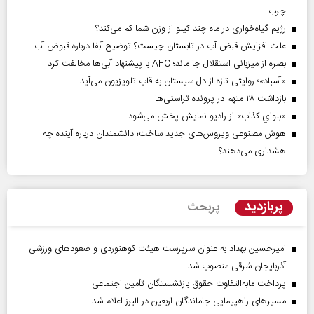
چرب
رژیم گیاه‌خواری در ماه چند کیلو از وزن شما کم می‌کند؟
علت افزایش قبض آب در تابستان چیست؟ توضیح آبفا درباره قبوض آب
بصره از میزبانی استقلال جا ماند؛ AFC با پیشنهاد آبی‌ها مخالفت کرد
«آسباد»؛ روایتی تازه از دل سیستان به قاب تلویزیون می‌آید
بازداشت ۲۸ متهم در پرونده تراستی‌ها
«بلواي کذاب» از رادیو نمایش پخش می‌شود
هوش مصنوعی ویروس‌های جدید ساخت؛ دانشمندان درباره آینده چه
هشداری می‌دهند؟
پربازدید
پربحث
امیرحسین بهداد به عنوان سرپرست هیئت کوهنوردی و صعودهای ورزشی
آذربایجان شرقی منصوب شد
پرداخت مابه‌التفاوت حقوق بازنشستگان تأمین اجتماعی
مسیر‌های راهپیمایی جاماندگان اربعین در البرز اعلام شد