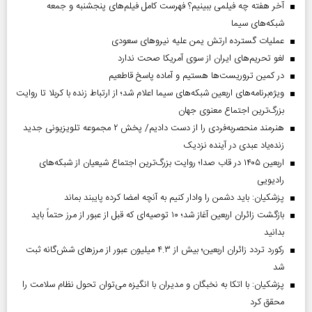
آخر هفته چه فیلمی ببینیم؟ فهرست کامل فیلم‌های پنجشنبه و جمعه
شبکه‌های سیما
عملیات گسترده ارتش یمن علیه نیروهای سعودی
لغو تحریم‌های ایران از سوی آمریکا صحت ندارد
در کمین تروریست‌ها هستیم و آماده پاسخ قاطعیم
ویژه‌برنامه‌های اربعین شبکه‌های سیما اعلام شد؛ از ارتباط زنده با کربلا تا روایت
بزرگ‌ترین اجتماع معنوی جهان
هنرمند منحصر‌به‌فردی را از دست دادیم/ پخش ۲ مجموعه تلویزیونی جدید
زنده‌یاد عبدی در آینده نزدیک
اربعین ۱۴۰۵ در قاب صدا؛ روایت بزرگ‌ترین اجتماع شیعیان از شبکه‌های
رادیویی
پزشکیان: باید دشمن را وادار کنیم به آنچه امضا کرده پایبند بماند
بازگشت زائران اربعین آغاز شد؛ ۱۰ توصیه‌ای که قبل از عبور از مرز حتماً باید
بدانید
رکورد تردد زائران اربعین؛ بیش از ۴.۳ میلیون عبور از مرزهای شش‌گانه ثبت
شد
پزشکیان: با اتکا به نخبگان و مدیران با انگیزه می‌توان تحول نظام سلامت را
محقق کرد