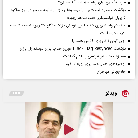
سرمایه‌گذاری برای رفاه؛ هزینه یا آینده‌سازی؟
بازگشت مسعود شصت‌چی با دردسر‌های تازه؛ از شایعه حضور در میز مذاکره
تا پایان فیلمبرداری «مرد سه‌هزارچهره»
استعلام وام ضروری ۷۵ میلیون تومانی بازنشستگان کشوری؛ نحوه مشاهده
نتیجه درخواست
اجیر کردن قاتل برای کشتن همسر!
بازگشت Black Flag Resynced خبری جذاب برای دوستداران بازی
معجزه، نقشه شوهرکشی را ناکام گذاشت
توصیه‌های هلال‌احمر برای روز‌های گرم
جام‌جهانی مهاجران
ویدئو