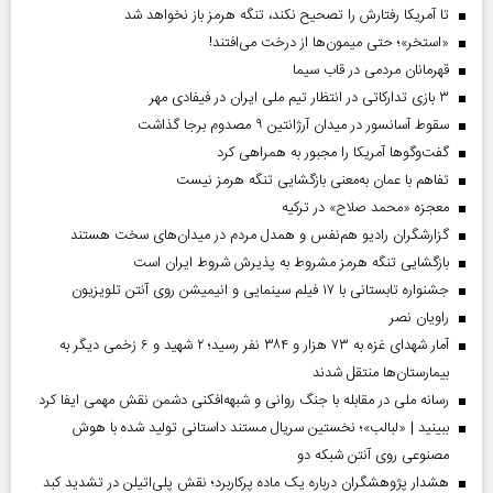
تا آمریکا رفتارش را تصحیح نکند، تنگه هرمز باز نخواهد شد
«استخر»‌‌؛ حتی میمون‌ها از درخت می‌افتند!
قهرمانان مردمی در قاب سیما
۳ بازی تدارکاتی در انتظار تیم ملی ایران در فیفادی مهر
سقوط آسانسور در میدان آرژانتین ۹ مصدوم برجا گذاشت
گفت‌وگوها آمریکا را مجبور به همراهی کرد
تفاهم با عمان به‌معنی بازگشایی تنگه هرمز نیست
معجزه «محمد صلاح» در ترکیه
گزارشگران رادیو هم‌نفس و همدل مردم در میدان‌های سخت هستند
بازگشایی تنگه هرمز مشروط به پذیرش شروط ایران است
جشنواره تابستانی با ۱۷ فیلم سینمایی و انیمیشن روی آنتن تلویزیون
راویان نصر
آمار شهدای غزه به ۷۳ هزار و ۳۸۴ نفر رسید؛ ۲ شهید و ۶ زخمی دیگر به
بیمارستان‌ها منتقل شدند
رسانه ملی در مقابله با جنگ روانی و شبهه‌افکنی دشمن نقش مهمی ایفا کرد
ببینید | «لبالب»؛ نخستین سریال مستند داستانی تولید شده با هوش
مصنوعی روی آنتن شبکه دو
هشدار پژوهشگران درباره یک ماده پرکاربرد؛ نقش پلی‌اتیلن در تشدید کبد