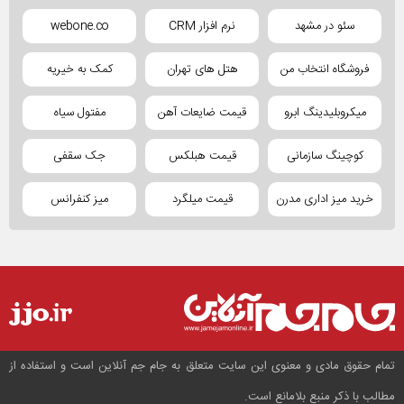
سئو در مشهد
نرم افزار CRM
webone.co
فروشگاه انتخاب من
هتل های تهران
کمک به خیریه
میکروبلیدینگ ابرو
قیمت ضایعات آهن
مفتول سیاه
کوچینگ سازمانی
قیمت هبلکس
جک سقفی
خرید میز اداری مدرن
قیمت میلگرد
میز کنفرانس
تمام حقوق مادی و معنوی این سایت متعلق به جام جم آنلاین است و استفاده از
مطالب با ذکر منبع بلامانع است.