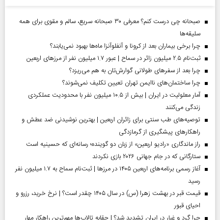
صبحانه چی درست کنم؟ معرفی ۳۰ صبحانه سریع، سالم و مقوی برای همه
سلیقه‌ها
چرا برخی بیماران بعد از کرونا و آنفلوآنزا ماه‌ها بهبود نمی‌یابند؟
ثبت‌نام ۲.۵ میلیون زائر در سماح | عبور ۱.۷ میلیون نفر از مرز‌های اربعین
چرا بعد از سفرهای طولانی گوارش‌تان به هم می‌ریزد؟
چرا ساختمان‌های ناایمن تهران تعیین تکلیف نمی‌شوند؟
آمار معلولیت در ایران | بیش از ۱۰.۵ میلیون نفر با محدودیت عملکردی
زندگی می‌کنند
توصیه‌های طب سنتی برای زائران اربعین | بهترین نوشیدنی ضد عطش و
راهکارهای پیشگیری از گرمازدگی
راز ماندگاری «رادیو اربعین» از زبان دو گوینده؛ رسانه‌ای که حسینیه است
ستارگانی که در جام جهانی ۲۰۲۶ بازی نکردند
آغاز رسمی برنامه‌های اربعین ۱۴۰۵ در مرز‌ها | ثبت‌نام سماح به ۱.۷ میلیون نفر
رسید
قیمت قبر در بهشت زهرا (س) در سال ۱۴۰۵ چقدر است؟ | نرخ خرید، رزرو و
احیای قبور
چرا گرد و غبار در ایران تشدید شد؟ | حقابه تالاب‌ها مهم‌ترین راهکار مهار