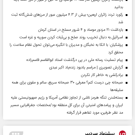
بدانید
رکورد تردد زائران اربعین؛ بیش از ۴.۳ میلیون عبور از مرزهای شش‌گانه ثبت
شد
بازداشت ۲۱ مزدور موساد و ۴ شرور مسلح در استان کرمان
اسرائیل به دنبال تخریب روند صلح و بی‌ثبات کردن سوریه و غزه است
پزشکیان: با اتکا به نخبگان و مدیران با انگیزه می‌توان تحول نظام سلامت را
محقق کرد
پیام تسلیت رسانه ملی در پی درگذشت استاد ابوالقاسم قاسم‌زاده
گزارش تصویری | مراسم یادبود زنده‌یاد اکبر عبدی
برادرکشی به خاطر کار نکردن
صبحانه چی درست کنم؟ معرفی ۳۰ صبحانه سریع، سالم و مقوی برای همه
سلیقه‌ها
بسته‌شدن تنگه هرمز ناشی از تجاوز نظامی آمریکا و رژیم صهیونیستی علیه
ایران و پیامد‌های امنیتی آن برای کل منطقه بود/مختصات جغرافیایی مسیر
مد نظر طرفین، مورد تفاهم قرار گرفته
پیشنهاد سردبیر