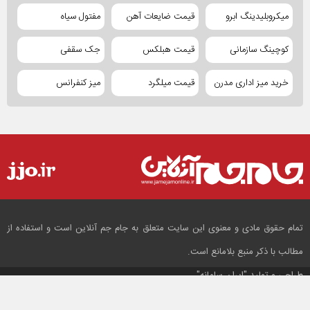
میکروبلیدینگ ابرو
قیمت ضایعات آهن
مفتول سیاه
کوچینگ سازمانی
قیمت هبلکس
جک سقفی
خرید میز اداری مدرن
قیمت میلگرد
میز کنفرانس
تمام حقوق مادی و معنوی این سایت متعلق به جام جم آنلاین است و استفاده از
مطالب با ذکر منبع بلامانع است.
طراحی و تولید
"ایران سامانه"