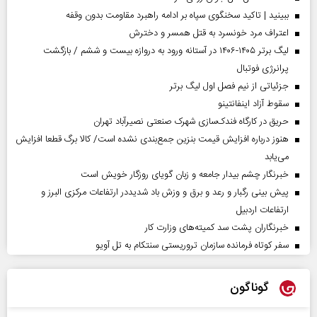
ببینید | تاکید سخنگوی سپاه بر ادامه راهبرد مقاومت بدون وقفه
اعتراف مرد خونسرد به قتل همسر و دخترش
لیگ برتر ۱۴۰۵-۱۴۰۶ در آستانه ورود به دروازه بیست و ششم / بازگشت
پرانرژی فوتبال
جزئیاتی از نیم فصل اول لیگ برتر
سقوط آزاد اینفانتینو
حریق در کارگاه فندک‌سازی شهرک صنعتی نصیرآباد تهران
هنوز درباره افزایش قیمت بنزین جمع‌بندی نشده است/ کالا برگ قطعا افزایش
می‌یابد
خبرنگار چشم بیدار جامعه و زبان گویای روزگار خویش است
پیش بینی رگبار و رعد و برق و وزش باد شدیددر ارتفاعات مرکزی البرز و
ارتفاعات اردبیل
خبرنگاران پشت سد کمیته‌های وزارت کار
سفر کوتاه فرمانده سازمان تروریستی سنتکام به تل آویو
گوناگون