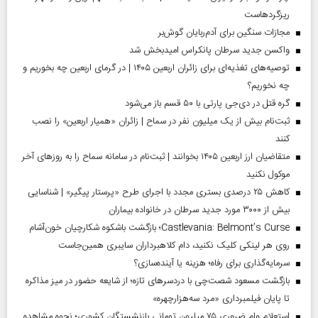
ریزگردهاست
مجازات سنگین برای آدم‌ربایان گوش‌بر
واکسن جدید سرطان پانکراس امیدبخش شد
توصیه‌های تغذیه‌ای برای زائران اربعین ۱۴۰۵ | در گرمای اربعین چه بخوریم و
چه نخوریم؟
گره قتل در دی‌جی پارتی با ۵۰ قسم باز می‌شود
ثبت‌نام بیش از یک میلیون نفر در سماح | زائران «همیار اربعین» را نصب
کنند
متقاضیان ارز اربعین ۱۴۰۵ بخوانند | ثبت‌نام در سامانه سماح را به روز‌های آخر
موکول نکنید
کاهش ۲۵ درصدی بستری مجدد با اجرای طرح «پرستار پیگیر» | شناسایی
بیش از ۳۰۰۰ مورد جدید سرطان در خانواده بیماران
Castlevania: Belmont’s Curse؛ بازگشت باشکوه شکارچیان خون‌آشام
روی هر لینکی کلیک نکنید، دام کلاهبرداران سایبری همین‌جاست
سرمایه‌گذاری برای رفاه؛ هزینه یا آینده‌سازی؟
بازگشت مسعود شصت‌چی با دردسر‌های تازه؛ از شایعه حضور در میز مذاکره
تا پایان فیلمبرداری «مرد سه‌هزارچهره»
استعلام وام ضروری ۷۵ میلیون تومانی بازنشستگان کشوری؛ نحوه مشاهده