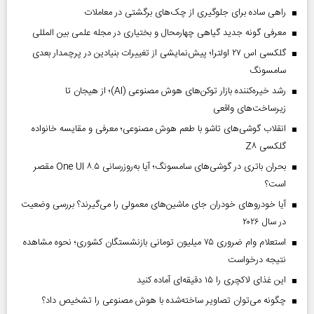
راهی ساده برای جلوگیری از چک‌های برگشتی در معاملات
معرفی گونه جدید گیاهی چهارمحال و بختیاری در مجله علمی بین المللی
گلکسی اس ۲۷ اولترا؛ پیش‌نمایشی از تغییرات بنیادین در پرچمدار بعدی
سامسونگ
رشد خیره‌کننده بازار توکن‌های هوش مصنوعی (AI)؛ از هیجان تا
زیرساخت‌های واقعی
انقلاب گوشی‌های تاشو‌ با طعم هوش مصنوعی؛ معرفی و مقایسه خانواده
گلکسی Z۸
بحران باتری در گوشی‌های سامسونگ؛ آیا به‌روزرسانی One UI ۸.۵ مقصر
است؟
آیا خودروهای خودران جای ماشین‌های معمولی را می‌گیرند؟ بررسی وضعیت
در سال ۲۰۲۶
استعلام وام ضروری ۷۵ میلیون تومانی بازنشستگان کشوری؛ نحوه مشاهده
نتیجه درخواست
این غذای لاکچری را ۱۵ دقیقه‌ای آماده کنید
چگونه می‌توان تصاویر ساخته‌شده با هوش مصنوعی را تشخیص داد؟