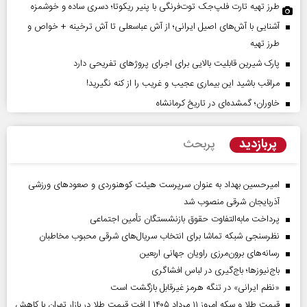
طرز تهیه تارت فلپ‌جک توت‌فرنگی با پنیر ریکوتا؛ دسری ساده و خوشمزه
آشنایی با آش‌های اصیل ایرانی؛ از آش عباسعلی تا آش ترخینه + خواص و
طرز تهیه
پارک شیرین قابلیت‌ بالایی برای اجرای پروژهای تفریحی دارد
مراقب باشید این بیماری عجیب و غریب را از کنه نگیرید!
خاوران؛ گمشده‌ای در تاریخ کرمانشاه
پربازدید
پربحث
امیرحسین بهداد به عنوان سرپرست هیئت کوهنوردی و صعودهای ورزشی
آذربایجان شرقی منصوب شد
پرداخت مابه‌التفاوت حقوق بازنشستگان تأمین اجتماعی
نظرسنجی شبکه تماشا برای انتخاب سریال‌های شرقی محبوب مخاطبان
رسانه‌های برون‌مرزی راویان جهانی اربعین
باج‌نیوزها؛ باج‌گیری در لباس افشاگری
«نظم ایرانی» در تنگه هرمز غیرقابل بازگشت است
قیمت طلا و سکه امروز ۱۱ مرداد ۱۴۰۵ | افت قیمت طلا در بازار تهران با کاهش