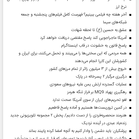
نرخ ارز
آخر هفته چه فیلمی ببینیم؟ فهرست کامل فیلم‌های پنجشنبه و جمعه
شبکه‌های سیما
عشق به حسین (ع) تا لحظه شهادت
آمریکا ماجراجویی کند پاسخ مقتضی دریافت خواهد کرد
پاسخ قانون به خشونت در قاب اینستاگرام
همه مردمی که این سختی‌ها را می‌بینند و تحمل می‌کنند، برای ایران و
کشورشان این کاررا انجام می‌دهند
خروج بیش از ۳ میلیون زائر از تمام مرز‌های کشور
درگیری مرگبار ۲ پسرخاله در پارک
عملیات گسترده ارتش یمن علیه نیروهای سعودی
رهگیری پهپاد MQ9 بر فراز تنگه هرمز
لغو تحریم‌های ایران از سوی آمریکا صحت ندارد
در کمین تروریست‌ها هستیم و آماده پاسخ قاطعیم
هنرمند منحصر‌به‌فردی را از دست دادیم/ پخش ۲ مجموعه تلویزیونی جدید
زنده‌یاد عبدی در آینده نزدیک
پزشکیان: باید دشمن را وادار کنیم به آنچه امضا کرده پایبند بماند
بازگشت زائران اربعین آغاز شد؛ ۱۰ توصیه‌ای که قبل از عبور از مرز حتماً باید