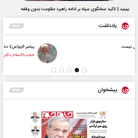
ببینید | تاکید سخنگوی سپاه بر ادامه راهبرد مقاومت بدون وقفه
یادداشت
پیامبر اکرم(ص)؛ ده ویژگی و چهار وظیفه مؤمنان
حجت‌الاسلام دکتر ناصر رفیعی - پژوهشگر مسائل فر
پیشخوان