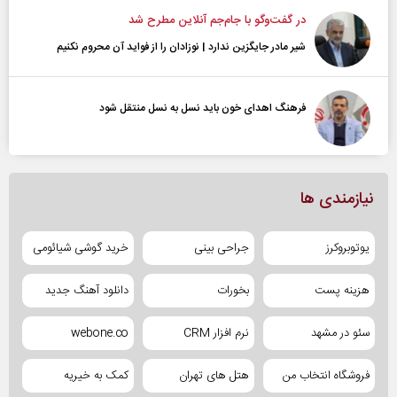
در گفت‌و‌گو با جام‌جم آنلاین مطرح شد
شیر مادر جایگزین ندارد | نوزادان را از فواید آن محروم نکنیم
فرهنگ اهدای خون باید نسل به نسل منتقل شود
نیازمندی ها
یوتوبروکرز
جراحی بینی
خرید گوشی شیائومی
هزینه پست
بخورات
دانلود آهنگ جدید
سئو در مشهد
نرم افزار CRM
webone.co
فروشگاه انتخاب من
هتل های تهران
کمک به خیریه