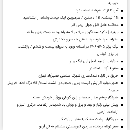
جهیزیه
آمریکا از تفاهم‌نامه تخلف کرد
18 نیمکت، 18 داستان / سرمربیان لیگ بیست‌وششم را بشناسید
محاکمه عامل قتل جوان رزمی کار
ببینید | تاکید سخنگوی سپاه بر ادامه راهبرد مقاومت بدون وقفه
اعتراف مرد خونسرد به قتل همسر و دخترش
لیگ برتر ۱۴۰۵-۱۴۰۶ در آستانه ورود به دروازه بیست و ششم / بازگشت
پرانرژی فوتبال
جزئیاتی از نیم فصل اول لیگ برتر
سقوط آزاد اینفانتینو
حریق در کارگاه فندک‌سازی شهرک صنعتی نصیرآباد تهران
هنوز درباره افزایش قیمت بنزین جمع‌بندی نشده است/ کالا برگ قطعا افزایش
می‌یابد
خبرنگار چشم بیدار جامعه و زبان گویای روزگار خویش است
پیش بینی رگبار و رعد و برق و وزش باد شدیددر ارتفاعات مرکزی البرز و
ارتفاعات اردبیل
خبرنگاران پشت سد کمیته‌های وزارت کار
سفر کوتاه فرمانده سازمان تروریستی سنتکام به تل آویو