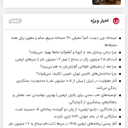
اخبار ویژه
صبحانه چی درست کنم؟ معرفی ۳۰ صبحانه سریع، سالم و مقوی برای همه
سلیقه‌ها
چرا برخی بیماران بعد از کرونا و آنفلوآنزا ماه‌ها بهبود نمی‌یابند؟
ثبت‌نام ۲.۵ میلیون زائر در سماح | عبور ۱.۷ میلیون نفر از مرز‌های اربعین
چرا بعد از سفرهای طولانی گوارش‌تان به هم می‌ریزد؟
چرا ساختمان‌های ناایمن تهران تعیین تکلیف نمی‌شوند؟
آمار معلولیت در ایران | بیش از ۱۰.۵ میلیون نفر با محدودیت عملکردی
زندگی می‌کنند
توصیه‌های طب سنتی برای زائران اربعین | بهترین نوشیدنی ضد عطش و
راهکارهای پیشگیری از گرمازدگی
راز ماندگاری «رادیو اربعین» از زبان دو گوینده؛ رسانه‌ای که حسینیه است
ستارگانی که در جام جهانی ۲۰۲۶ بازی نکردند
آغاز رسمی برنامه‌های اربعین ۱۴۰۵ در مرز‌ها | ثبت‌نام سماح به ۱.۷ میلیون نفر