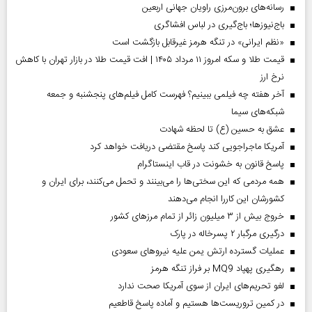
رسانه‌های برون‌مرزی راویان جهانی اربعین
باج‌نیوزها؛ باج‌گیری در لباس افشاگری
«نظم ایرانی» در تنگه هرمز غیرقابل بازگشت است
قیمت طلا و سکه امروز ۱۱ مرداد ۱۴۰۵ | افت قیمت طلا در بازار تهران با کاهش
نرخ ارز
آخر هفته چه فیلمی ببینیم؟ فهرست کامل فیلم‌های پنجشنبه و جمعه
شبکه‌های سیما
عشق به حسین (ع) تا لحظه شهادت
آمریکا ماجراجویی کند پاسخ مقتضی دریافت خواهد کرد
پاسخ قانون به خشونت در قاب اینستاگرام
همه مردمی که این سختی‌ها را می‌بینند و تحمل می‌کنند، برای ایران و
کشورشان این کاررا انجام می‌دهند
خروج بیش از ۳ میلیون زائر از تمام مرز‌های کشور
درگیری مرگبار ۲ پسرخاله در پارک
عملیات گسترده ارتش یمن علیه نیروهای سعودی
رهگیری پهپاد MQ9 بر فراز تنگه هرمز
لغو تحریم‌های ایران از سوی آمریکا صحت ندارد
در کمین تروریست‌ها هستیم و آماده پاسخ قاطعیم