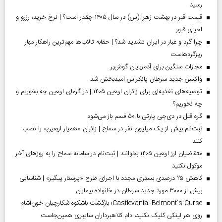
رسید
قیمت قبر در بهشت زهرا (س) در سال ۱۴۰۵ چقدر است؟ | نرخ خرید، رزرو و
احیای قبور
چرا گرد و غبار در ایران تشدید شد؟ | حقابه تالاب‌ها مهم‌ترین راهکار مهار
ریزگردهاست
مجازات سنگین برای آدم‌ربایان گوش‌بر
واکسن جدید سرطان پانکراس امیدبخش شد
توصیه‌های تغذیه‌ای برای زائران اربعین ۱۴۰۵ | در گرمای اربعین چه بخوریم و
چه نخوریم؟
گره قتل در دی‌جی پارتی با ۵۰ قسم باز می‌شود
ثبت‌نام بیش از یک میلیون نفر در سماح | زائران «همیار اربعین» را نصب
کنند
متقاضیان ارز اربعین ۱۴۰۵ بخوانند | ثبت‌نام در سامانه سماح را به روز‌های آخر
موکول نکنید
کاهش ۲۵ درصدی بستری مجدد با اجرای طرح «پرستار پیگیر» | شناسایی
بیش از ۳۰۰۰ مورد جدید سرطان در خانواده بیماران
Castlevania: Belmont’s Curse؛ بازگشت باشکوه شکارچیان خون‌آشام
روی هر لینکی کلیک نکنید، دام کلاهبرداران سایبری همین‌جاست