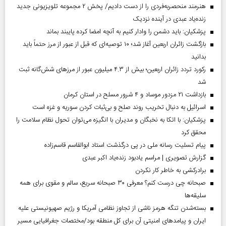
هنرمند منحصر‌به‌فردی را از دست دادیم/ پخش ۲ مجموعه تلویزیونی جدید
زنده‌یاد عبدی در آینده نزدیک
پزشکیان: باید دشمن را وادار کنیم به آنچه امضا کرده پایبند بماند
بازگشت زائران اربعین آغاز شد؛ ۱۰ توصیه‌ای که قبل از عبور از مرز حتماً باید
بدانید
رکورد تردد زائران اربعین؛ بیش از ۴.۳ میلیون عبور از مرزهای شش‌گانه ثبت
شد
بازداشت ۲۱ مزدور موساد و ۴ شرور مسلح در استان کرمان
اسرائیل به دنبال تخریب روند صلح و بی‌ثبات کردن سوریه و غزه است
پزشکیان: با اتکا به نخبگان و مدیران با انگیزه می‌توان تحول نظام سلامت را
محقق کرد
پیام تسلیت رسانه ملی در پی درگذشت استاد ابوالقاسم قاسم‌زاده
گزارش تصویری | مراسم یادبود زنده‌یاد اکبر عبدی
برادرکشی به خاطر کار نکردن
صبحانه چی درست کنم؟ معرفی ۳۰ صبحانه سریع، سالم و مقوی برای همه
سلیقه‌ها
بسته‌شدن تنگه هرمز ناشی از تجاوز نظامی آمریکا و رژیم صهیونیستی علیه
ایران و پیامد‌های امنیتی آن برای کل منطقه بود/مختصات جغرافیایی مسیر