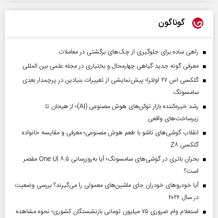
گوناگون
راهی ساده برای جلوگیری از چک‌های برگشتی در معاملات
معرفی گونه جدید گیاهی چهارمحال و بختیاری در مجله علمی بین المللی
گلکسی اس ۲۷ اولترا؛ پیش‌نمایشی از تغییرات بنیادین در پرچمدار بعدی
سامسونگ
رشد خیره‌کننده بازار توکن‌های هوش مصنوعی (AI)؛ از هیجان تا
زیرساخت‌های واقعی
انقلاب گوشی‌های تاشو‌ با طعم هوش مصنوعی؛ معرفی و مقایسه خانواده
گلکسی Z۸
بحران باتری در گوشی‌های سامسونگ؛ آیا به‌روزرسانی One UI ۸.۵ مقصر
است؟
آیا خودروهای خودران جای ماشین‌های معمولی را می‌گیرند؟ بررسی وضعیت
در سال ۲۰۲۶
استعلام وام ضروری ۷۵ میلیون تومانی بازنشستگان کشوری؛ نحوه مشاهده