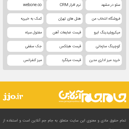
سئو در مشهد
نرم افزار CRM
webone.co
فروشگاه انتخاب من
هتل های تهران
کمک به خیریه
میکروبلیدینگ ابرو
قیمت ضایعات آهن
مفتول سیاه
کوچینگ سازمانی
قیمت هبلکس
جک سقفی
خرید میز اداری مدرن
قیمت میلگرد
میز کنفرانس
تمام حقوق مادی و معنوی این سایت متعلق به جام جم آنلاین است و استفاده از