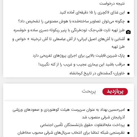
نتیجه درخواست
این غذای لاکچری را ۱۵ دقیقه‌ای آماده کنید
چگونه می‌توان تصاویر ساخته‌شده با هوش مصنوعی را تشخیص داد؟
طرز تهیه تارت فلپ‌جک توت‌فرنگی با پنیر ریکوتا؛ دسری ساده و خوشمزه
آشنایی با آش‌های اصیل ایرانی؛ از آش عباسعلی تا آش ترخینه + خواص و
طرز تهیه
پارک شیرین قابلیت‌ بالایی برای اجرای پروژهای تفریحی دارد
مراقب باشید این بیماری عجیب و غریب را از کنه نگیرید!
خاوران؛ گمشده‌ای در تاریخ کرمانشاه
پربازدید
پربحث
امیرحسین بهداد به عنوان سرپرست هیئت کوهنوردی و صعودهای ورزشی
آذربایجان شرقی منصوب شد
پرداخت مابه‌التفاوت حقوق بازنشستگان تأمین اجتماعی
نظرسنجی شبکه تماشا برای انتخاب سریال‌های شرقی محبوب مخاطبان