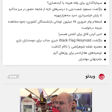
سرمایه‌گذاری برای رفاه؛ هزینه یا آینده‌سازی؟
بازگشت مسعود شصت‌چی با دردسر‌های تازه؛ از شایعه حضور در میز مذاکره
تا پایان فیلمبرداری «مرد سه‌هزارچهره»
استعلام وام ضروری ۷۵ میلیون تومانی بازنشستگان کشوری؛ نحوه مشاهده
نتیجه درخواست
اجیر کردن قاتل برای کشتن همسر!
بازگشت Black Flag Resynced خبری جذاب برای دوستداران بازی
معجزه، نقشه شوهرکشی را ناکام گذاشت
توصیه‌های هلال‌احمر برای روز‌های گرم
جام‌جهانی مهاجران
ویدئو