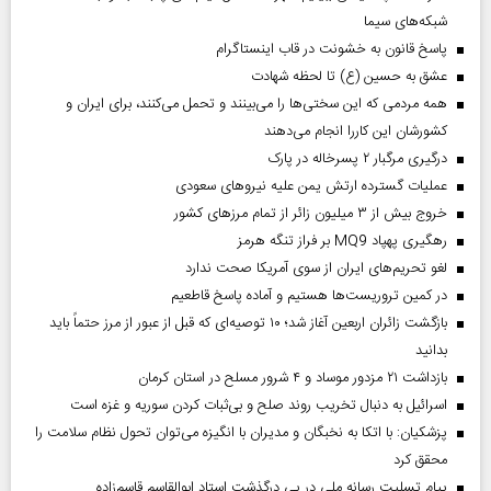
شبکه‌های سیما
پاسخ قانون به خشونت در قاب اینستاگرام
عشق به حسین (ع) تا لحظه شهادت
همه مردمی که این سختی‌ها را می‌بینند و تحمل می‌کنند، برای ایران و
کشورشان این کاررا انجام می‌دهند
درگیری مرگبار ۲ پسرخاله در پارک
عملیات گسترده ارتش یمن علیه نیروهای سعودی
خروج بیش از ۳ میلیون زائر از تمام مرز‌های کشور
رهگیری پهپاد MQ9 بر فراز تنگه هرمز
لغو تحریم‌های ایران از سوی آمریکا صحت ندارد
در کمین تروریست‌ها هستیم و آماده پاسخ قاطعیم
بازگشت زائران اربعین آغاز شد؛ ۱۰ توصیه‌ای که قبل از عبور از مرز حتماً باید
بدانید
بازداشت ۲۱ مزدور موساد و ۴ شرور مسلح در استان کرمان
اسرائیل به دنبال تخریب روند صلح و بی‌ثبات کردن سوریه و غزه است
پزشکیان: با اتکا به نخبگان و مدیران با انگیزه می‌توان تحول نظام سلامت را
محقق کرد
پیام تسلیت رسانه ملی در پی درگذشت استاد ابوالقاسم قاسم‌زاده