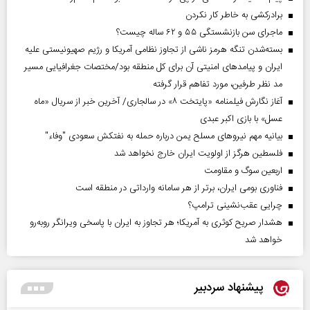
برادرکشی به خاطر کار نکردن
ماجرای سن بازنشستگی ۵۵ و ۶۲ ساله چیست؟
بسته‌شدن تنگه هرمز ناشی از تجاوز نظامی آمریکا و رژیم صهیونیستی علیه
ایران و پیامد‌های امنیتی آن برای کل منطقه بود/مختصات جغرافیایی مسیر
مد نظر طرفین، مورد تفاهم قرار گرفته
آغاز نگارش فیلمنامه «پایتخت ۸» در سالجاری/ آخرین خبر از سریال «ماه
عسل» با بازی اکبر عبدی
بیانیه مهم نیروهای مسلح یمن درباره حمله به نفتکش سعودی "وفاء"
فلسطین هرگز از اولویت ایران خارج نخواهد شد
اربعین سوگ و مقاومت
فناوری بومی ایران، برتر از هر سامانه وارداتی در منطقه است
چرایی عقب‌نشینی ترامپ؟
هشدار صریح کوثری به آمریکا؛ هر تجاوز به ایران با پاسخی ویرانگر روبه‌رو
خواهد شد
پیشنهاد سردبیر