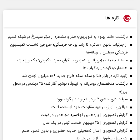
تازه ها
بازگشت «قند پهلو» به تلویزیون؛ طنز و مشاعره از مرکز سیمرغ در شبکه نسیم
از جزئیات قانون «ساترا» تا رشد بودجه فرهنگی؛ خروجی نشست کمیسیون
فرهنگی مجلس با رسانه‌ها
مستند جدید دیزنی‌پلاس هم‌زمان با اکران «مرد عنکبوتی: یک روز تازه»
هشدار دو قوه درباره گرانی‌ها
رکورد تازه در بازار طلا و سکه؛ سکه طرح جدید ۱۸۶ میلیون تومان شد
بازگشت متخصصان روس‌اتم به نیروگاه بوشهر آغاز شد؛ ۲۵ مهندس در محل
پروژه
سرقت‌های خشن ۲ برادر با چوبه دار گره خورد
عراقچی: ایران بر عهد مقاومت خود ایستاده است
گزارش تصویری | یازدهمین اجلاسیه مجاهدان در غربت
گزارش تصویری | ۲۵ میلیون خدمت ثبتی در یک سال
گزارش تصویری | سال تحصیلی جدید؛ حضوری و بدون کمبود معلم
هر نسل، عاشورا را از نو می‌خواند