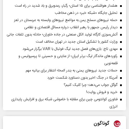
هشدار هواشناسی برای ۱۵ استان؛ رگبار، رعدوبرق و باد شدید در راه است
تحلیل جایگاه «شبکه خبر» در ذهن مخاطب
حمله نیروهای مسلح یمن به مواضع نیروهای وابسته به عربستان در تعز
دیدار رئیس‌ جمهور با رهبر انقلاب درباره مسائل اقتصادی و نظامی
آتش‌سوزی کارگاه تولید الکل صنعتی در جاده خاوران؛ حادثه بدون تلفات جانی
وزارت کشور با تشکیل استان جدید در تهران مخالف است
مهدی تاج: بازی‌های فصل جدید لیگ فوتبال با VAR برگزار می‌شود
رکورد‌های ماندگار لیگ برتر ایران؛ از عنایتی و حسینی تا پرسپولیس و
قلعه‌نویی
حملات جدید نیروهای یمنی به بندر المخا؛ انتظار برای بیانیه مهم
آمریکا در جنگ اخیر بدون دستاورد شکست خورد
گوگل جواب می‌دهد؛ چرا کلیک کنیم؟
خرید و فروش روایت!
فناوری کوانتومی چین برای مقابله با خاموشی شبکه برق و افزایش پایداری
انرژی
گوناگون