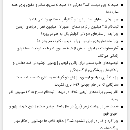
صبحانه چی درست کنم؟ معرفی ۳۰ صبحانه سریع، سالم و مقوی برای همه
سلیقه‌ها
چرا برخی بیماران بعد از کرونا و آنفلوآنزا ماه‌ها بهبود نمی‌یابند؟
ثبت‌نام ۲.۵ میلیون زائر در سماح | عبور ۱.۷ میلیون نفر از مرز‌های اربعین
چرا بعد از سفرهای طولانی گوارش‌تان به هم می‌ریزد؟
چرا ساختمان‌های ناایمن تهران تعیین تکلیف نمی‌شوند؟
آمار معلولیت در ایران | بیش از ۱۰.۵ میلیون نفر با محدودیت عملکردی
زندگی می‌کنند
توصیه‌های طب سنتی برای زائران اربعین | بهترین نوشیدنی ضد عطش و
راهکارهای پیشگیری از گرمازدگی
راز ماندگاری «رادیو اربعین» از زبان دو گوینده؛ رسانه‌ای که حسینیه است
ستارگانی که در جام جهانی ۲۰۲۶ بازی نکردند
آغاز رسمی برنامه‌های اربعین ۱۴۰۵ در مرز‌ها | ثبت‌نام سماح به ۱.۷ میلیون نفر
رسید
قیمت قبر در بهشت زهرا (س) در سال ۱۴۰۵ چقدر است؟ | نرخ خرید، رزرو و
احیای قبور
چرا گرد و غبار در ایران تشدید شد؟ | حقابه تالاب‌ها مهم‌ترین راهکار مهار
ریزگردهاست