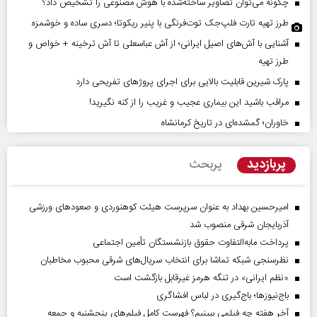
چگونه می‌توان تصاویر ساخته‌شده با هوش مصنوعی را تشخیص داد؟
طرز تهیه تارت فلپ‌جک توت‌فرنگی با پنیر ریکوتا؛ دسری ساده و خوشمزه
آشنایی با آش‌های اصیل ایرانی؛ از آش عباسعلی تا آش ترخینه + خواص و
طرز تهیه
پارک شیرین قابلیت‌ بالایی برای اجرای پروژهای تفریحی دارد
مراقب باشید این بیماری عجیب و غریب را از کنه نگیرید!
خاوران؛ گمشده‌ای در تاریخ کرمانشاه
پربازدید
پربحث
امیرحسین بهداد به عنوان سرپرست هیئت کوهنوردی و صعودهای ورزشی
آذربایجان شرقی منصوب شد
پرداخت مابه‌التفاوت حقوق بازنشستگان تأمین اجتماعی
نظرسنجی شبکه تماشا برای انتخاب سریال‌های شرقی محبوب مخاطبان
«نظم ایرانی» در تنگه هرمز غیرقابل بازگشت است
باج‌نیوزها؛ باج‌گیری در لباس افشاگری
آخر هفته چه فیلمی ببینیم؟ فهرست کامل فیلم‌های پنجشنبه و جمعه