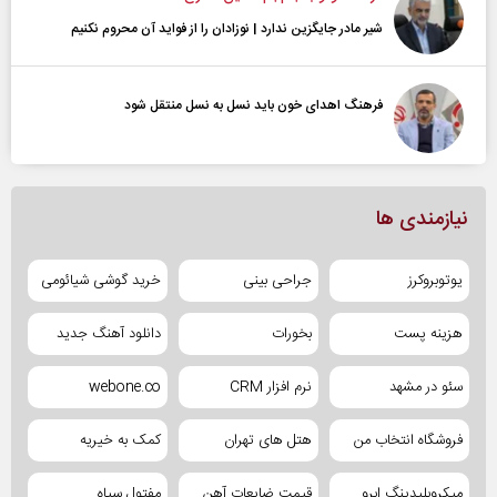
شیر مادر جایگزین ندارد | نوزادان را از فواید آن محروم نکنیم
فرهنگ اهدای خون باید نسل به نسل منتقل شود
نیازمندی ها
یوتوبروکرز
جراحی بینی
خرید گوشی شیائومی
هزینه پست
بخورات
دانلود آهنگ جدید
سئو در مشهد
نرم افزار CRM
webone.co
فروشگاه انتخاب من
هتل های تهران
کمک به خیریه
میکروبلیدینگ ابرو
قیمت ضایعات آهن
مفتول سیاه