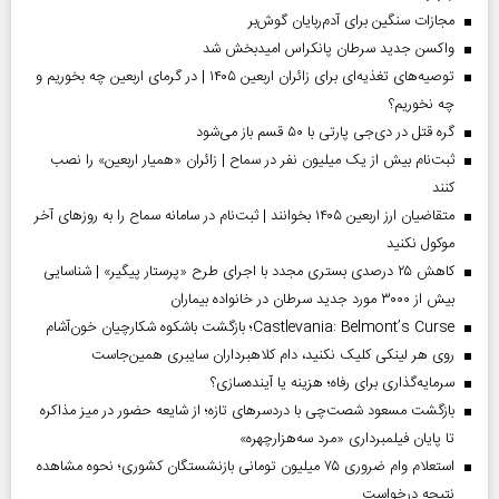
مجازات سنگین برای آدم‌ربایان گوش‌بر
واکسن جدید سرطان پانکراس امیدبخش شد
توصیه‌های تغذیه‌ای برای زائران اربعین ۱۴۰۵ | در گرمای اربعین چه بخوریم و
چه نخوریم؟
گره قتل در دی‌جی پارتی با ۵۰ قسم باز می‌شود
ثبت‌نام بیش از یک میلیون نفر در سماح | زائران «همیار اربعین» را نصب
کنند
متقاضیان ارز اربعین ۱۴۰۵ بخوانند | ثبت‌نام در سامانه سماح را به روز‌های آخر
موکول نکنید
کاهش ۲۵ درصدی بستری مجدد با اجرای طرح «پرستار پیگیر» | شناسایی
بیش از ۳۰۰۰ مورد جدید سرطان در خانواده بیماران
Castlevania: Belmont’s Curse؛ بازگشت باشکوه شکارچیان خون‌آشام
روی هر لینکی کلیک نکنید، دام کلاهبرداران سایبری همین‌جاست
سرمایه‌گذاری برای رفاه؛ هزینه یا آینده‌سازی؟
بازگشت مسعود شصت‌چی با دردسر‌های تازه؛ از شایعه حضور در میز مذاکره
تا پایان فیلمبرداری «مرد سه‌هزارچهره»
استعلام وام ضروری ۷۵ میلیون تومانی بازنشستگان کشوری؛ نحوه مشاهده
نتیجه درخواست