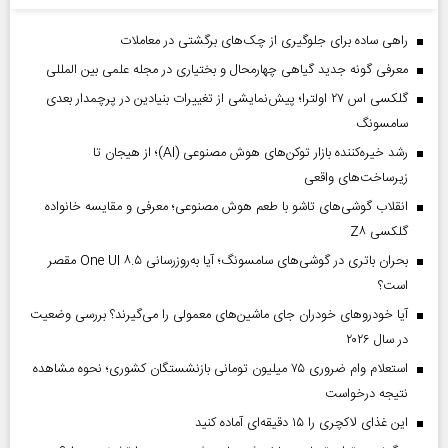
راهی ساده برای جلوگیری از چک‌های برگشتی در معاملات
معرفی گونه جدید گیاهی چهارمحال و بختیاری در مجله علمی بین المللی
گلکسی اس ۲۷ اولترا؛ پیش‌نمایشی از تغییرات بنیادین در پرچمدار بعدی
سامسونگ
رشد خیره‌کننده بازار توکن‌های هوش مصنوعی (AI)؛ از هیجان تا
زیرساخت‌های واقعی
انقلاب گوشی‌های تاشو‌ با طعم هوش مصنوعی؛ معرفی و مقایسه خانواده
گلکسی Z۸
بحران باتری در گوشی‌های سامسونگ؛ آیا به‌روزرسانی One UI ۸.۵ مقصر
است؟
آیا خودروهای خودران جای ماشین‌های معمولی را می‌گیرند؟ بررسی وضعیت
در سال ۲۰۲۶
استعلام وام ضروری ۷۵ میلیون تومانی بازنشستگان کشوری؛ نحوه مشاهده
نتیجه درخواست
این غذای لاکچری را ۱۵ دقیقه‌ای آماده کنید