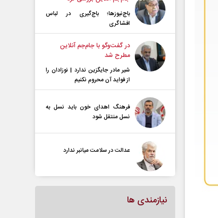
باج‌نیوزها؛ باج‌گیری در لباس
افشاگری
در گفت‌و‌گو با جام‌جم آنلاین
مطرح شد
شیر مادر جایگزین ندارد | نوزادان را
از فواید آن محروم نکنیم
فرهنگ اهدای خون باید نسل به
نسل منتقل شود
عدالت در سلامت میانبر ندارد
نیازمندی ها