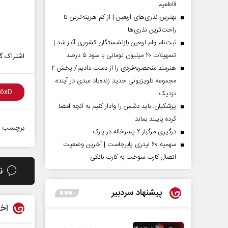
قاطعیم
بهترین نذری‌های اربعین | از کم هزینه‌ترین تا
راحت‌ترین نذری‌ها
ثبت‌نام وام اربعین بازنشستگان کشوری آغاز شد |
تسهیلات ۲۰ میلیون تومانی با سود ۵ درصد
اشتراک گذ
هنرمند منحصر‌به‌فردی را از دست دادیم/ پخش ۲
مجموعه تلویزیونی جدید زنده‌یاد عبدی در آینده
نزدیک
پزشکیان: باید دشمن را وادار کنیم به آنچه امضا
کرده پایبند بماند
برچسب ه
درگیری مرگبار ۲ پسرخاله در پارک
سهمیه ۶۰ لیتری پابرجاست | آخرین وضعیت
اتصال کارت سوخت به کارت بانکی
ن
پیشنهاد سردبیر
اخب