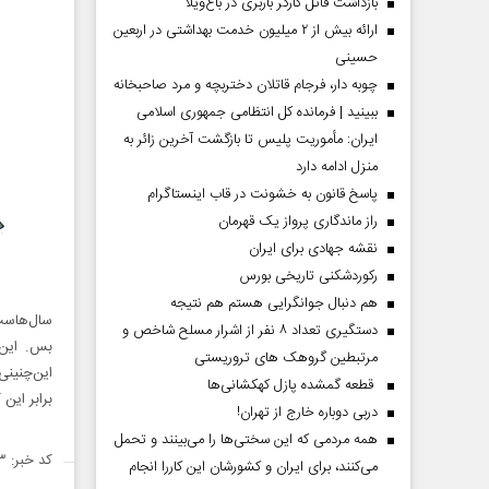
بازداشت قاتل کارگر باربری در باغ‌ویلا
ارائه بیش از ۲ میلیون خدمت بهداشتی در اربعین
حسینی
چوبه دار، فرجام قاتلان دختربچه و مرد صاحبخانه
ببینید | فرمانده کل انتظامی جمهوری اسلامی
ایران­: مأموریت پلیس تا بازگشت آخرین زائر به
منزل ادامه دارد
پاسخ قانون به خشونت در قاب اینستاگرام
راز ماندگاری پرواز یک قهرمان
نقشه جهادی برای ایران
رکوردشکنی تاریخی بورس
هم دنبال جوانگرایی هستم هم نتیجه
سال‌هاست
دستگیری تعداد ۸ نفر از اشرار مسلح شاخص و
بس. این 
مرتبطین گروهک های تروریستی
این‌چنینی
قطعه گمشده پازل کهکشانی‌ها
برابر این
دربی دوباره خارج از تهران!
همه مردمی که این سختی‌ها را می‌بینند و تحمل
کد خبر: ۱۴۵۶۷۰۳
می‌کنند، برای ایران و کشورشان این کاررا انجام