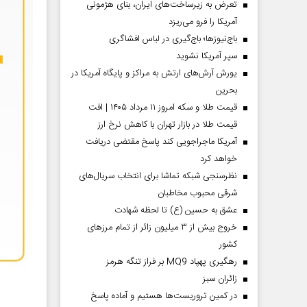
تعرض به زیرساخت‌های ایران، بنای هژمونی
آمریکا را فرو می‌ریزد
باج‌نیوزها؛ باج‌گیری در لباس افشاگری
سپر آمریکا نشوید
یورش آرش‌های ارتش به مراکز و پایگاه‌ آمریکا در
بحرین
قیمت طلا و سکه امروز ۱۱ مرداد ۱۴۰۵ | افت
قیمت طلا در بازار تهران با کاهش نرخ ارز
آمریکا ماجراجویی کند پاسخ مقتضی دریافت
خواهد کرد
نظرسنجی شبکه تماشا برای انتخاب سریال‌های
شرقی محبوب مخاطبان
عشق به حسین (ع) تا لحظه شهادت
خروج بیش از ۳ میلیون زائر از تمام مرز‌های
کشور
رهگیری پهپاد MQ9 بر فراز تنگه هرمز
‌زائران سبز
در کمین تروریست‌ها هستیم و آماده پاسخ