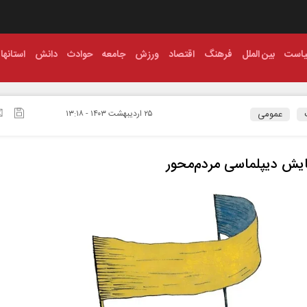
است
بین الملل
فرهنگ
اقتصاد
ورزش
جامعه
حوادث
دانش
استانها
عمومی
۲۵ ارديبهشت ۱۴۰۳ - ۱۳:۱۸
یش دیپلماسی مردم‌محور