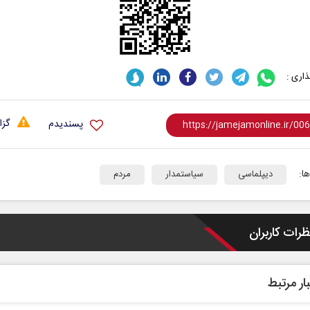
اری :
گزا
پسندیدم
ا:
دیپلماسی
سیاستمدار
مردم
ظرات کاربران
ار مرتبط