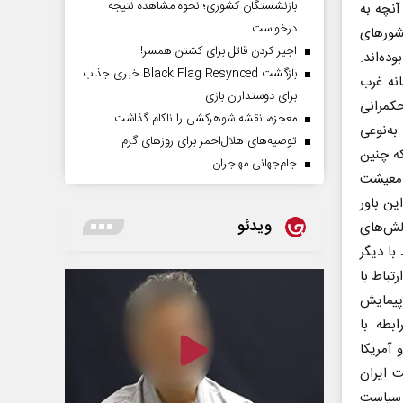
بازنشستگان کشوری؛ نحوه مشاهده نتیجه
آنچه به
درخواست
کشورهای
اجیر کردن قاتل برای کشتن همسر!
ده‌اند.
بازگشت Black Flag Resynced خبری جذاب
نه غرب
برای دوستداران بازی
حکمرانی
معجزه، نقشه شوهرکشی را ناکام گذاشت
به‌نوعی
توصیه‌های هلال‌احمر برای روز‌های گرم
که چنین
جام‌جهانی مهاجران
، معیشت
ین باور
ویدئو
لش‌های
با دیگر
باط با
پیمایش
بطه با
 آمریکا
لویت ایران
ه سیاست