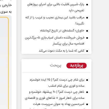
پارک شیرین قابلیت‌ بالایی برای اجرای پروژهای
خارجی را
تفریحی دارد
به سوی ک
مراقب باشید این بیماری عجیب و غریب را از کنه
نگیرید!
خاوران؛ گمشده‌ای در تاریخ کرمانشاه
فروش خیره‌کننده داستان اسباب‌بازی ۵؛ بزرگ‌ترین
افتتاحیه سال برای پیکسار
کتابی که شما را به مکث دعوت می‌کند
‌پرده تهدیدات کوتاه‏‌مدت و
اربعین نماد مقاومت در براب
ا‌های خلاف واقع آمریکا
استکبار‌
پربازدید
پربحث
 - تحلیلگر مسائل سیاسی
رحمت‌الله نوروزی - عضو کمیسیون اجتماع
مجلس
برای شام چی درست کنم؟ | ۲۵ ایده خوشمزه،
ساده و فوری برای شام امشب
ناهار چی درست کنم؟ | ۲۰ پیشنهاد خوشمزه و
ساده برای ناهار امروز + غذاهای فوری و اقتصادی
امیرحسین بهداد به عنوان سرپرست هیئت