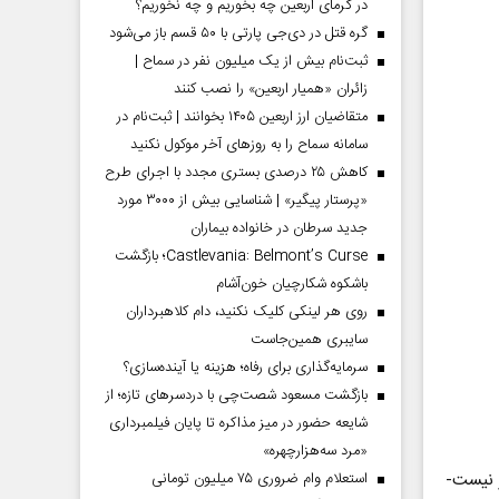
در گرمای اربعین چه بخوریم و چه نخوریم؟
گره قتل در دی‌جی پارتی با ۵۰ قسم باز می‌شود
ثبت‌نام بیش از یک میلیون نفر در سماح |
زائران «همیار اربعین» را نصب کنند
متقاضیان ارز اربعین ۱۴۰۵ بخوانند | ثبت‌نام در
سامانه سماح را به روز‌های آخر موکول نکنید
کاهش ۲۵ درصدی بستری مجدد با اجرای طرح
«پرستار پیگیر» | شناسایی بیش از ۳۰۰۰ مورد
جدید سرطان در خانواده بیماران
Castlevania: Belmont’s Curse؛ بازگشت
باشکوه شکارچیان خون‌آشام
روی هر لینکی کلیک نکنید، دام کلاهبرداران
سایبری همین‌جاست
سرمایه‌گذاری برای رفاه؛ هزینه یا آینده‌سازی؟
بازگشت مسعود شصت‌چی با دردسر‌های تازه؛ از
شایعه حضور در میز مذاکره تا پایان فیلمبرداری
«مرد سه‌هزارچهره»
استعلام وام ضروری ۷۵ میلیون تومانی
 نیست-