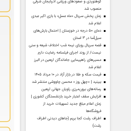
کوهنوردی و صعودهای ورزشی آذربایجان شرقی
منصوب شد
زمان پخش سریال «ماه عسل» با بازی اکبر عبدی
اعلام شد
دمای ۵۰ درجه در خوزستان | احتمال بارش‌های
سیل‌آسا در ۳ استان
قصه سریال رویای نیمه شب اختلاف شیعه و سنی
نیست/ از روند اجرای فیلمنامه رضایت دارم
مسیر‌های راهپیمایی جاماندگان اربعین در البرز
اعلام شد
قیمت سکه و طلا در بازار آزاد در ۱۰ مرداد ۱۴۰۵
مردادماه
صفحات نخست روزنامه ها‌ی‌سه‌شنبه ۶ مردادماه
صفحات
ببینید | «چهل روز » محسن چاووشی منتشر شد
رسانه‌های برون‌مرزی راویان جهانی اربعین
افزایش سقف اعتبار خرید بازنشستگان کشوری |
زمان اعلام مبلغ جدید تسهیلات خرید از
فروشگاه‌ها
اطراف رشت کجا بریم (جاهای دیدنی اطراف
رشت)