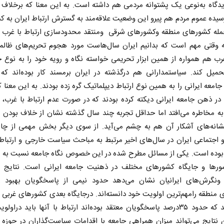
گاه به‌نوعی یک پشتوانه مردمی هم داشته است. به این معنا که برخلاف 
سیده عموم مردم هم پیرو این وضعیت علاقه‌مند به گسترش ارتباط ایران به 
مله کشورهای منطقه وکشورهای شرقی ومنتقد محدودسازی ارتباط با غرب بو
ه وقتی مهم است که بدانیم ایران سال‌هاست مورد هجوم تحریم‌های ظالما
 هم همواره از همین ابزار تحریمی خواسته نگاه و رویه خود را به نوع 
حمیل کند. سیاستمدارانی هم درگذشته در ایران برمسند کار بوده‌اند که 
معه ایرانی را به همین نوع ارتباط دیپلماتیک گره زده بودند. به این معنا 
 در ذهن جامعه ایرانی دیکته کرده بودند که در صورت عدم ارتباط با غرب
 به مخاطره می‌افتد اما حداقل تجربه چند سال گذشته نشان از خلاف بودن ا
نشانه‌های آشکار آن هم به چشم می‌آید. از سوی دیگر بخش مهمی از چا
اجتماعی ایران در سال‌های اخیر مرتبط به مباحث سیاست خارجی و ارتباط 
بوده است. یکی از مسائل مطرح شده در این خصوص نگاه جامعه نسبت به ارت
ورها و جایگاه کشورهای مختلف در ذهنیت جامعه ایرانی است. نتایج 
 ونگرش‌های ایرانیان نشان می‌دهد حدود نیمی از پاسخگویان بهبود را
منطقه رامهم‌ترین اولویت خود دانسته‌اند. درجایگاه بعدی کشورهای غربی و
قرار دارند که حدود ۳۵درصد پاسخگویان معتقد بوده‌اند ارتباط با آنها باید دراو
 نتایج می‌تواند میزان همراهی جامعه با اقدامات سیاست‌گذاران در حوز