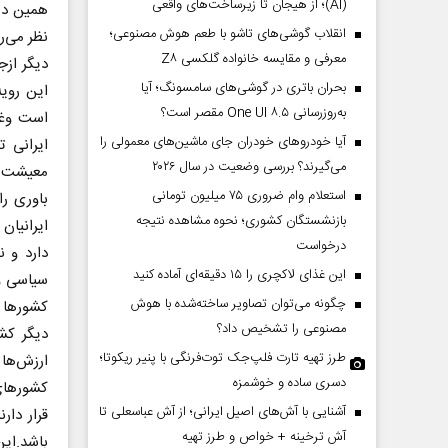
(AI)؛ از هیجان تا زیرساخت‌های واقعی
همین دید
انقلاب گوشی‌های تاشو‌ با طعم هوش مصنوعی؛
نظر می‌ر
معرفی و مقایسه خانواده گلکسی Z۸
دیگر ازج
بحران باتری در گوشی‌های سامسونگ؛ آیا
این روی
به‌روزرسانی One UI ۸.۵ مقصر است؟
است وغرب
آیا خودروهای خودران جای ماشین‌های معمولی را
ایرانی ت
می‌گیرند؟ بررسی وضعیت در سال ۲۰۲۶
معیشت جا
استعلام وام ضروری ۷۵ میلیون تومانی
باوری را
بازنشستگان کشوری؛ نحوه مشاهده نتیجه
ایرانیان
درخواست
دارد و 
این غذای لاکچری را ۱۵ دقیقه‌ای آماده کنید
سیاسی و 
چگونه می‌توان تصاویر ساخته‌شده با هوش
کشورها 
مصنوعی را تشخیص داد؟
دیگر کش
طرز تهیه تارت فلپ‌جک توت‌فرنگی با پنیر ریکوتا؛
ارزش‌ها
دسری ساده و خوشمزه
کشورهای 
آشنایی با آش‌های اصیل ایرانی؛ از آش عباسعلی تا
آش ترخینه + خواص و طرز تهیه
باشد.این