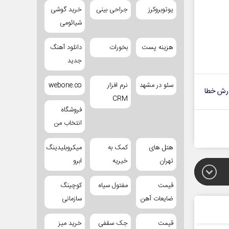
یوتوبروکرز
جراحی بینی
خرید گوشی
شیائومی
هزینه پست
بخورات
دانلود آهنگ
جدید
سئو در مشهد
نرم افزار
webone.co
رش خطا
CRM
فروشگاه
انتخاب من
هتل های
کمک به
میکروبلیدینگ
تهران
خیریه
ابرو
قیمت
مفتول سیاه
کوچینگ
ضایعات آهن
سازمانی
قیمت
جک سقفی
خرید میز