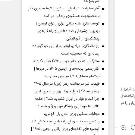
نمی‌شوند؟
آمار معلولیت در ایران | بیش از ۱۰.۵ میلیون نفر
با محدودیت عملکردی زندگی می‌کنند
توصیه‌های طب سنتی برای زائران اربعین |
بهترین نوشیدنی ضد عطش و راهکارهای
پیشگیری از گرمازدگی
راز ماندگاری «رادیو اربعین» از زبان دو گوینده؛
رسانه‌ای که حسینیه است
ستارگانی که در جام جهانی ۲۰۲۶ بازی نکردند
آغاز رسمی برنامه‌های اربعین ۱۴۰۵ در مرز‌ها |
ثبت‌نام سماح به ۱.۷ میلیون نفر رسید
قیمت قبر در بهشت زهرا (س) در سال ۱۴۰۵
 غربی و
چقدر است؟ | نرخ خرید، رزرو و احیای قبور
باط‌های
چرا گرد و غبار در ایران تشدید شد؟ | حقابه
ان را در
تالاب‌ها مهم‌ترین راهکار مهار ریزگردهاست
مجازات سنگین برای آدم‌ربایان گوش‌بر
واکسن جدید سرطان پانکراس امیدبخش شد
توصیه‌های تغذیه‌ای برای زائران اربعین ۱۴۰۵ |