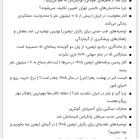
چرا بعد از سفرهای طولانی گوارش‌تان به هم می‌ریزد؟
چرا ساختمان‌های ناایمن تهران تعیین تکلیف نمی‌شوند؟
آمار معلولیت در ایران | بیش از ۱۰.۵ میلیون نفر با محدودیت عملکردی
زندگی می‌کنند
توصیه‌های طب سنتی برای زائران اربعین | بهترین نوشیدنی ضد عطش و
راهکارهای پیشگیری از گرمازدگی
راز ماندگاری «رادیو اربعین» از زبان دو گوینده؛ رسانه‌ای که حسینیه است
ستارگانی که در جام جهانی ۲۰۲۶ بازی نکردند
آغاز رسمی برنامه‌های اربعین ۱۴۰۵ در مرز‌ها | ثبت‌نام سماح به ۱.۷ میلیون نفر
رسید
قیمت قبر در بهشت زهرا (س) در سال ۱۴۰۵ چقدر است؟ | نرخ خرید، رزرو و
احیای قبور
چرا گرد و غبار در ایران تشدید شد؟ | حقابه تالاب‌ها مهم‌ترین راهکار مهار
ریزگردهاست
مجازات سنگین برای آدم‌ربایان گوش‌بر
واکسن جدید سرطان پانکراس امیدبخش شد
توصیه‌های تغذیه‌ای برای زائران اربعین ۱۴۰۵ | در گرمای اربعین چه بخوریم و
چه نخوریم؟