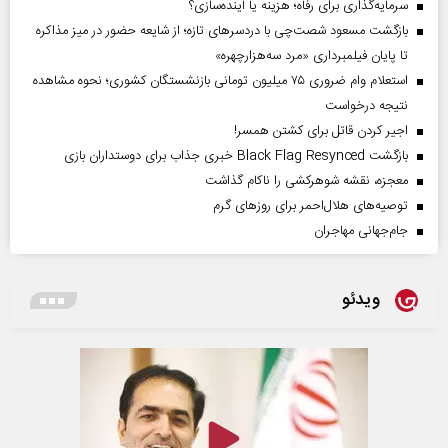
سرمایه‌گذاری برای رفاه؛ هزینه یا آینده‌سازی؟
بازگشت مسعود شصت‌چی با دردسر‌های تازه؛ از شایعه حضور در میز مذاکره
تا پایان فیلمبرداری «مرد سه‌هزارچهره»
استعلام وام ضروری ۷۵ میلیون تومانی بازنشستگان کشوری؛ نحوه مشاهده
نتیجه درخواست
اجیر کردن قاتل برای کشتن همسر!
بازگشت Black Flag Resynced خبری جذاب برای دوستداران بازی
معجزه، نقشه شوهرکشی را ناکام گذاشت
توصیه‌های هلال‌احمر برای روز‌های گرم
جام‌جهانی مهاجران
ویدئو