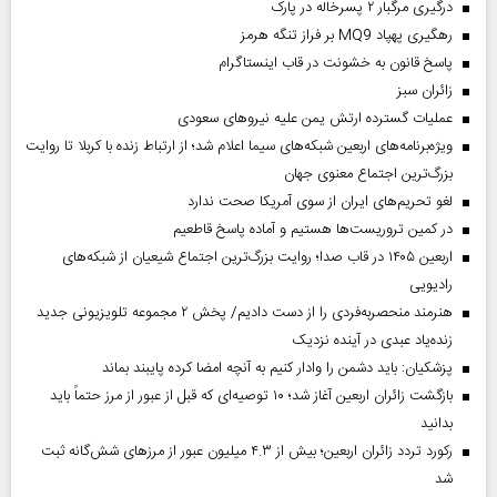
درگیری مرگبار ۲ پسرخاله در پارک
رهگیری پهپاد MQ9 بر فراز تنگه هرمز
پاسخ قانون به خشونت در قاب اینستاگرام
‌زائران سبز
عملیات گسترده ارتش یمن علیه نیروهای سعودی
ویژه‌برنامه‌های اربعین شبکه‌های سیما اعلام شد؛ از ارتباط زنده با کربلا تا روایت
بزرگ‌ترین اجتماع معنوی جهان
لغو تحریم‌های ایران از سوی آمریکا صحت ندارد
در کمین تروریست‌ها هستیم و آماده پاسخ قاطعیم
اربعین ۱۴۰۵ در قاب صدا؛ روایت بزرگ‌ترین اجتماع شیعیان از شبکه‌های
رادیویی
هنرمند منحصر‌به‌فردی را از دست دادیم/ پخش ۲ مجموعه تلویزیونی جدید
زنده‌یاد عبدی در آینده نزدیک
پزشکیان: باید دشمن را وادار کنیم به آنچه امضا کرده پایبند بماند
بازگشت زائران اربعین آغاز شد؛ ۱۰ توصیه‌ای که قبل از عبور از مرز حتماً باید
بدانید
رکورد تردد زائران اربعین؛ بیش از ۴.۳ میلیون عبور از مرزهای شش‌گانه ثبت
شد