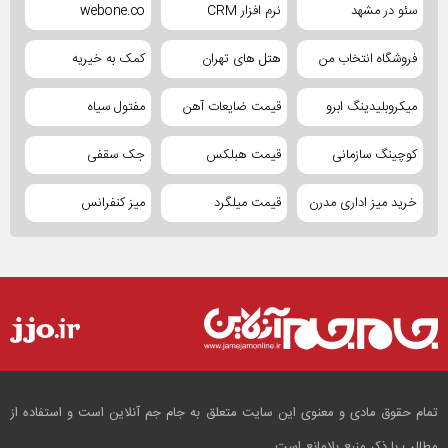
سئو در مشهد
نرم افزار CRM
webone.co
فروشگاه انتخاب من
هتل های تهران
کمک به خیریه
میکروبلیدینگ ابرو
قیمت ضایعات آهن
مفتول سیاه
کوچینگ سازمانی
قیمت هبلکس
جک سقفی
خرید میز اداری مدرن
قیمت میلگرد
میز کنفرانس
تمام حقوق مادی و معنوی این سایت متعلق به جام جم آنلاین است و استفاده از
مطالب با ذکر منبع بلامانع است.