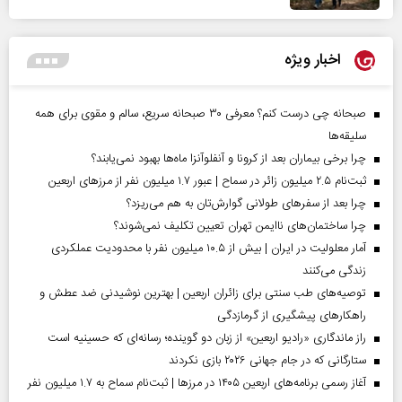
اخبار ویژه
صبحانه چی درست کنم؟ معرفی ۳۰ صبحانه سریع، سالم و مقوی برای همه
سلیقه‌ها
چرا برخی بیماران بعد از کرونا و آنفلوآنزا ماه‌ها بهبود نمی‌یابند؟
ثبت‌نام ۲.۵ میلیون زائر در سماح | عبور ۱.۷ میلیون نفر از مرز‌های اربعین
چرا بعد از سفرهای طولانی گوارش‌تان به هم می‌ریزد؟
چرا ساختمان‌های ناایمن تهران تعیین تکلیف نمی‌شوند؟
آمار معلولیت در ایران | بیش از ۱۰.۵ میلیون نفر با محدودیت عملکردی
زندگی می‌کنند
توصیه‌های طب سنتی برای زائران اربعین | بهترین نوشیدنی ضد عطش و
راهکارهای پیشگیری از گرمازدگی
راز ماندگاری «رادیو اربعین» از زبان دو گوینده؛ رسانه‌ای که حسینیه است
ستارگانی که در جام جهانی ۲۰۲۶ بازی نکردند
آغاز رسمی برنامه‌های اربعین ۱۴۰۵ در مرز‌ها | ثبت‌نام سماح به ۱.۷ میلیون نفر