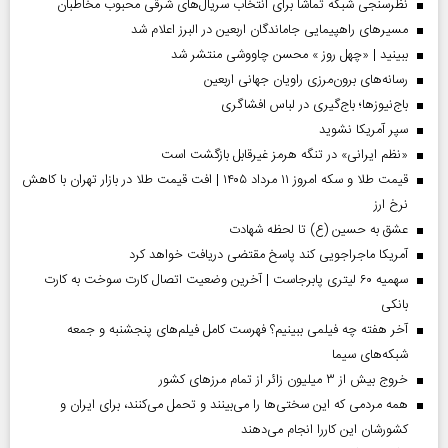
نظرسنجی شبکه تماشا برای انتخاب سریال‌های شرقی محبوب مخاطبان
مسیر‌های راهپیمایی جاماندگان اربعین در البرز اعلام شد
ببینید | «چهل روز » محسن چاووشی منتشر شد
رسانه‌های برون‌مرزی راویان جهانی اربعین
باج‌نیوزها؛ باج‌گیری در لباس افشاگری
سپر آمریکا نشوید
«نظم ایرانی» در تنگه هرمز غیرقابل بازگشت است
قیمت طلا و سکه امروز ۱۱ مرداد ۱۴۰۵ | افت قیمت طلا در بازار تهران با کاهش
نرخ ارز
عشق به حسین (ع) تا لحظه شهادت
آمریکا ماجراجویی کند پاسخ مقتضی دریافت خواهد کرد
سهمیه ۶۰ لیتری پابرجاست | آخرین وضعیت اتصال کارت سوخت به کارت
بانکی
آخر هفته چه فیلمی ببینیم؟ فهرست کامل فیلم‌های پنجشنبه و جمعه
شبکه‌های سیما
خروج بیش از ۳ میلیون زائر از تمام مرز‌های کشور
همه مردمی که این سختی‌ها را می‌بینند و تحمل می‌کنند، برای ایران و
کشورشان این کاررا انجام می‌دهند