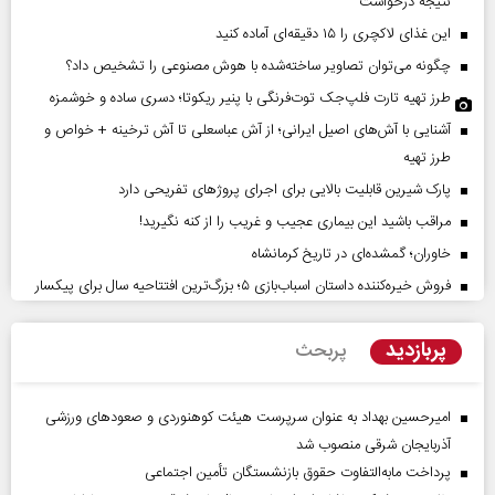
نتیجه درخواست
این غذای لاکچری را ۱۵ دقیقه‌ای آماده کنید
چگونه می‌توان تصاویر ساخته‌شده با هوش مصنوعی را تشخیص داد؟
طرز تهیه تارت فلپ‌جک توت‌فرنگی با پنیر ریکوتا؛ دسری ساده و خوشمزه
آشنایی با آش‌های اصیل ایرانی؛ از آش عباسعلی تا آش ترخینه + خواص و
طرز تهیه
پارک شیرین قابلیت‌ بالایی برای اجرای پروژهای تفریحی دارد
مراقب باشید این بیماری عجیب و غریب را از کنه نگیرید!
خاوران؛ گمشده‌ای در تاریخ کرمانشاه
فروش خیره‌کننده داستان اسباب‌بازی ۵؛ بزرگ‌ترین افتتاحیه سال برای پیکسار
پربازدید
پربحث
امیرحسین بهداد به عنوان سرپرست هیئت کوهنوردی و صعودهای ورزشی
آذربایجان شرقی منصوب شد
پرداخت مابه‌التفاوت حقوق بازنشستگان تأمین اجتماعی