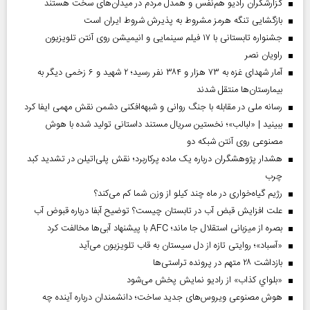
گزارشگران رادیو هم‌نفس و همدل مردم در میدان‌های سخت هستند
بازگشایی تنگه هرمز مشروط به پذیرش شروط ایران است
جشنواره تابستانی با ۱۷ فیلم سینمایی و انیمیشن روی آنتن تلویزیون
راویان نصر
آمار شهدای غزه به ۷۳ هزار و ۳۸۴ نفر رسید؛ ۲ شهید و ۶ زخمی دیگر به
بیمارستان‌ها منتقل شدند
رسانه ملی در مقابله با جنگ روانی و شبهه‌افکنی دشمن نقش مهمی ایفا کرد
ببینید | «لبالب»؛ نخستین سریال مستند داستانی تولید شده با هوش
مصنوعی روی آنتن شبکه دو
هشدار پژوهشگران درباره یک ماده پرکاربرد؛ نقش پلی‌اتیلن در تشدید کبد
چرب
رژیم گیاه‌خواری در ماه چند کیلو از وزن شما کم می‌کند؟
علت افزایش قبض آب در تابستان چیست؟ توضیح آبفا درباره قبوض آب
بصره از میزبانی استقلال جا ماند؛ AFC با پیشنهاد آبی‌ها مخالفت کرد
«آسباد»؛ روایتی تازه از دل سیستان به قاب تلویزیون می‌آید
بازداشت ۲۸ متهم در پرونده تراستی‌ها
«بلواي کذاب» از رادیو نمایش پخش می‌شود
هوش مصنوعی ویروس‌های جدید ساخت؛ دانشمندان درباره آینده چه