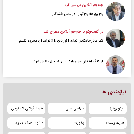
جام‌جم آنلاین بررسی کرد
باج‌نیوزها؛ باج‌گیری در لباس افشاگری
در گفت‌و‌گو با جام‌جم آنلاین مطرح شد
شیر مادر جایگزین ندارد | نوزادان را از فواید آن محروم نکنیم
فرهنگ اهدای خون باید نسل به نسل منتقل شود
نیازمندی ها
یوتوبروکرز
جراحی بینی
خرید گوشی شیائومی
هزینه پست
بخورات
دانلود آهنگ جدید