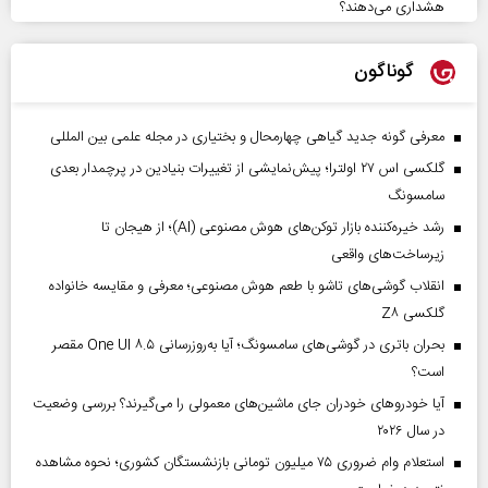
هشداری می‌دهند؟
گوناگون
معرفی گونه جدید گیاهی چهارمحال و بختیاری در مجله علمی بین المللی
گلکسی اس ۲۷ اولترا؛ پیش‌نمایشی از تغییرات بنیادین در پرچمدار بعدی
سامسونگ
رشد خیره‌کننده بازار توکن‌های هوش مصنوعی (AI)؛ از هیجان تا
زیرساخت‌های واقعی
انقلاب گوشی‌های تاشو‌ با طعم هوش مصنوعی؛ معرفی و مقایسه خانواده
گلکسی Z۸
بحران باتری در گوشی‌های سامسونگ؛ آیا به‌روزرسانی One UI ۸.۵ مقصر
است؟
آیا خودروهای خودران جای ماشین‌های معمولی را می‌گیرند؟ بررسی وضعیت
در سال ۲۰۲۶
استعلام وام ضروری ۷۵ میلیون تومانی بازنشستگان کشوری؛ نحوه مشاهده