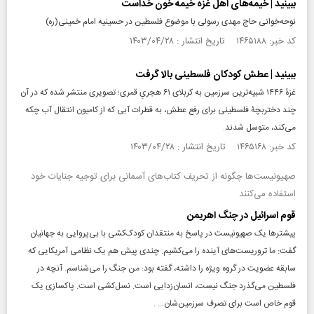
ببینید | خیمه‌های اهل غزه خیمه خون خداست
نوحه‌خوانی حاج مهدی رسولی با موضوع فلسطین در حسینیه امام خمینی(ره)
کد خبر: ۱۴۶۵۱۸۸ تاریخ انتشار : ۱۴۰۳/۰۴/۲۸
ببینید | عطش کودکان فلسطینی بالا گرفت
غزۀ ۱۴۴۶ شبیه‌ترین سرزمین به کربلای ۶۱ هجریِ قمری؛ تصویری منتشر شده که در آن
چند دختربچۀ فلسطینی برای رفع عطش، به قطرات آبی که از کامیون انتقال آب چکه
می‌کند، متوسل شدند.
کد خبر: ۱۴۶۵۱۶۸ تاریخ انتشار : ۱۴۰۳/۰۴/۲۸
صهیونیست‌ها چگونه از تحریف کتاب‌های آسمانی برای توجیه جنایات خود
استفاده می‌کنند
قوم اسرائیل در چنگ اهریمن
پیشترها یک صهیونیست در پاسخ به منتقدان کودک‌کشی با بی‌پروایی به جهانیان
گفت: ما تروریست‌های آینده را می‌کشیم. چندی پیش هم یک نظامی آمریکایی که
سابقه عضویت در گروه ویژه را داشته، گفته بود: من جنگ را می‌شناسم. آنچه در
فلسطین می‌گذرد جنگ نیست، انسان‌زدایی است. نسل‌کشی است. پاکسازی یک
قوم خاص است برای تصرف سرزمین‌شان‌... .