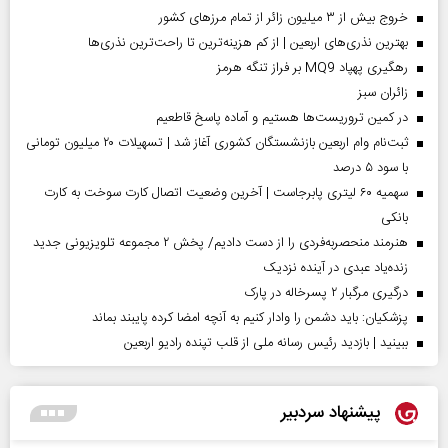
خروج بیش از ۳ میلیون زائر از تمام مرز‌های کشور
بهترین نذری‌های اربعین | از کم هزینه‌ترین تا راحت‌ترین نذری‌ها
رهگیری پهپاد MQ9 بر فراز تنگه هرمز
‌زائران سبز
در کمین تروریست‌ها هستیم و آماده پاسخ قاطعیم
ثبت‌نام وام اربعین بازنشستگان کشوری آغاز شد | تسهیلات ۲۰ میلیون تومانی
با سود ۵ درصد
سهمیه ۶۰ لیتری پابرجاست | آخرین وضعیت اتصال کارت سوخت به کارت
بانکی
هنرمند منحصر‌به‌فردی را از دست دادیم/ پخش ۲ مجموعه تلویزیونی جدید
زنده‌یاد عبدی در آینده نزدیک
درگیری مرگبار ۲ پسرخاله در پارک
پزشکیان: باید دشمن را وادار کنیم به آنچه امضا کرده پایبند بماند
ببینید | بازدید رئیس رسانه ملی از قلب تپنده رادیو اربعین
پیشنهاد سردبیر