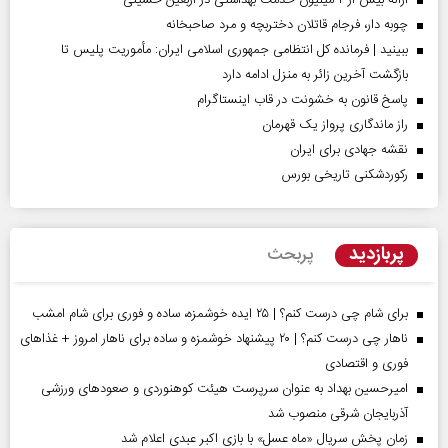
ارائه بیش از ۲ میلیون خدمت بهداشتی در اربعین حسینی
چوبه دار، فرجام قاتلان دختربچه و مرد صاحبخانه
ببینید | فرمانده کل انتظامی جمهوری اسلامی ایران­: مأموریت پلیس تا
بازگشت آخرین زائر به منزل ادامه دارد
پاسخ قانون به خشونت در قاب اینستاگرام
راز ماندگاری پرواز یک قهرمان
نقشه جهادی برای ایران
رکوردشکنی تاریخی بورس
پربازدید
پربحث
برای شام چی درست کنم؟ | ۲۵ ایده خوشمزه، ساده و فوری برای شام امشب
ناهار چی درست کنم؟ | ۲۰ پیشنهاد خوشمزه و ساده برای ناهار امروز + غذاهای
فوری و اقتصادی
امیرحسین بهداد به عنوان سرپرست هیئت کوهنوردی و صعودهای ورزشی
آذربایجان شرقی منصوب شد
زمان پخش سریال «ماه عسل» با بازی اکبر عبدی اعلام شد