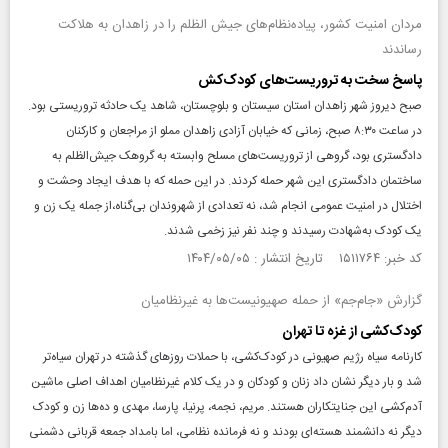
مردان امنیت کشور، پیاده‌نظام‌های جیش الظلم را در زاهدان به هلاکت
رساندند
پاسخ سخت به تروریست‌های کودک‌کش
صبح دیروز شهر زاهدان استان سیستان و بلوچستان، شاهد یک حادثه تروریستی بود.
در ساعت ۸:۳۰ صبح، زمانی که خیابان آزادی زاهدان مملو از مراجعان و کارکنان
دادگستری بود، گروهی از تروریست‌های مسلح وابسته به گروهک جیش‌الظلم به
ساختمان دادگستری این شهر حمله کردند. در این حمله که با هدف ایجاد وحشت و
اختلال در امنیت عمومی انجام شد، نه تعدادی از شهروندان بی‌گناه،از جمله یک زن و
یک کودک به‌شهادت رسیدند و چند نفر نیز زخمی شدند.
کد خبر: ۱۵۱۱۷۶۴ تاریخ انتشار : ۱۴۰۴/۰۵/۰۵
گزارش «جام‌جم» از حمله صهیونیست‌ها به غیر‌نظامیان
کودک‌کشی از غزه تا تهران
کارنامه سیاه رژیم صهیونی در کودک‌کشی، با حملات روزهای گذشته در تهران سیاه‌تر
شد و بار دیگر نشان داد زنان و کودکان و در یک کلام غیرنظامیان اهداف اصلی ماشین
آدم‌کشی این جنایتکاران هستند. مریم، نجمه، پرنیا، پارسا، مهدی و ده‌ها زن و کودک
دیگر نه دانشمند هسته‌ای بودند و نه فرمانده نظامی، اما بامداد جمعه قربانی دشمنی