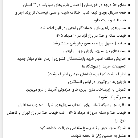
دمای ۵۰ درجه در خوزستان | احتمال بارش‌های سیل‌آسا در ۳ استان
قصه سریال رویای نیمه شب اختلاف شیعه و سنی نیست/ از روند اجرای
فیلمنامه رضایت دارم
مسیر‌های راهپیمایی جاماندگان اربعین در البرز اعلام شد
قیمت سکه و طلا در بازار آزاد در ۱۰ مرداد ۱۴۰۵
ببینید | «چهل روز » محسن چاووشی منتشر شد
رسانه‌های برون‌مرزی راویان جهانی اربعین
افزایش سقف اعتبار خرید بازنشستگان کشوری | زمان اعلام مبلغ جدید
تسهیلات خرید از فروشگاه‌ها
اطراف رشت کجا بریم (جاهای دیدنی اطراف رشت)
باج‌نیوزها؛ باج‌گیری در لباس افشاگری
تعرض به زیرساخت‌های ایران، بنای هژمونی آمریکا را فرو می‌ریزد
سپر آمریکا نشوید
نظرسنجی شبکه تماشا برای انتخاب سریال‌های شرقی محبوب مخاطبان
قیمت طلا و سکه امروز ۱۱ مرداد ۱۴۰۵ | افت قیمت طلا در بازار تهران با کاهش
نرخ ارز
آمریکا ماجراجویی کند پاسخ مقتضی دریافت خواهد کرد
عشق به حسین (ع) تا لحظه شهادت