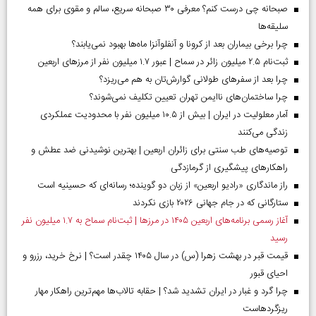
صبحانه چی درست کنم؟ معرفی ۳۰ صبحانه سریع، سالم و مقوی برای همه
سلیقه‌ها
چرا برخی بیماران بعد از کرونا و آنفلوآنزا ماه‌ها بهبود نمی‌یابند؟
ثبت‌نام ۲.۵ میلیون زائر در سماح | عبور ۱.۷ میلیون نفر از مرز‌های اربعین
چرا بعد از سفرهای طولانی گوارش‌تان به هم می‌ریزد؟
چرا ساختمان‌های ناایمن تهران تعیین تکلیف نمی‌شوند؟
آمار معلولیت در ایران | بیش از ۱۰.۵ میلیون نفر با محدودیت عملکردی
زندگی می‌کنند
توصیه‌های طب سنتی برای زائران اربعین | بهترین نوشیدنی ضد عطش و
راهکارهای پیشگیری از گرمازدگی
راز ماندگاری «رادیو اربعین» از زبان دو گوینده؛ رسانه‌ای که حسینیه است
ستارگانی که در جام جهانی ۲۰۲۶ بازی نکردند
آغاز رسمی برنامه‌های اربعین ۱۴۰۵ در مرز‌ها | ثبت‌نام سماح به ۱.۷ میلیون نفر
رسید
قیمت قبر در بهشت زهرا (س) در سال ۱۴۰۵ چقدر است؟ | نرخ خرید، رزرو و
احیای قبور
چرا گرد و غبار در ایران تشدید شد؟ | حقابه تالاب‌ها مهم‌ترین راهکار مهار
ریزگردهاست