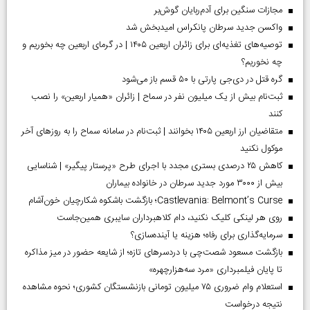
مجازات سنگین برای آدم‌ربایان گوش‌بر
واکسن جدید سرطان پانکراس امیدبخش شد
توصیه‌های تغذیه‌ای برای زائران اربعین ۱۴۰۵ | در گرمای اربعین چه بخوریم و
چه نخوریم؟
گره قتل در دی‌جی پارتی با ۵۰ قسم باز می‌شود
ثبت‌نام بیش از یک میلیون نفر در سماح | زائران «همیار اربعین» را نصب
کنند
متقاضیان ارز اربعین ۱۴۰۵ بخوانند | ثبت‌نام در سامانه سماح را به روز‌های آخر
موکول نکنید
کاهش ۲۵ درصدی بستری مجدد با اجرای طرح «پرستار پیگیر» | شناسایی
بیش از ۳۰۰۰ مورد جدید سرطان در خانواده بیماران
Castlevania: Belmont’s Curse؛ بازگشت باشکوه شکارچیان خون‌آشام
روی هر لینکی کلیک نکنید، دام کلاهبرداران سایبری همین‌جاست
سرمایه‌گذاری برای رفاه؛ هزینه یا آینده‌سازی؟
بازگشت مسعود شصت‌چی با دردسر‌های تازه؛ از شایعه حضور در میز مذاکره
تا پایان فیلمبرداری «مرد سه‌هزارچهره»
استعلام وام ضروری ۷۵ میلیون تومانی بازنشستگان کشوری؛ نحوه مشاهده
نتیجه درخواست