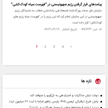
پیامدهای قرار گرفتن رژیم صهیونیستی در "فهرست سیاه کودک‌کشی"
سازمان ملل متحد روز گذشته (جمعه) طی یادادشتی خطاب به نمایندگان رژیم
صهیونیستی در این سازمان اعلام کرد که این رژیم را در "فهرست سیاه رژیم های
کودک‌کش" قرار داده است.
کد خبر: ۱۴۵۹۹۹۹ تاریخ انتشار : ۱۴۰۳/۰۳/۱۹
1
2
3
4
>
تازه ها
دولت لبنان مذاکرات و امتیازدهی به تل‌آویو را متوقف کند
پایان طرح ترافیکی اربعین ۱۴۰۵ پلیس راهور فراجا با ثبت ۶۷ میلیون تردد
ببینید | خود فروخته‌ها چطور با موساد همکاری می‌کردند؟