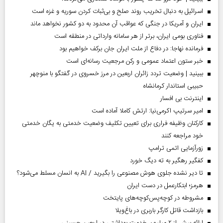
اسرائیل به دنبال تخریب روند صلح و بی‌ثبات کردن سوریه و غزه است
ایران و آمریکا در جنگی که عواقب آن محدود به دو کشور نخواهد ماند
فناوری بومی ایران، برتر از هر سامانه وارداتی در منطقه است
فرمانده نهاجا: در دفاع از ملت ایران جان برکف خواهیم بود
خبر ستون اعتماد عمومی و رکن مرجعیت رسانه‌ای است
ببینید | وضعیت تردد زائران اربعین در مرز خسروی در گفتگو با منوچهر
حبیبی استاندار کرمانشاه
اینترنت بی افسار
امیر سرتیپ اکرمی‌نیا: ارتش کاملا آماده است
کارکنان وظیفه فراری برای تعیین تکلیف وضعیت خدمتی به یگان خدمتی
خود مراجعه کنند
زورآزمایی اتمی ترامپ
کفگیر رهگیر به ته دیگ خورد
تا دیر نشده جلوی هوش مصنوعی را بگیرید / AI به انسان مسلط می‌شود؟
هرمز؛ ابتکارعمل در دست ایران
مشروطه در کوچه‌پس‌کوچه‌های پایتخت
بازداشت قاتل کارگر باربری در باغ‌ویلا