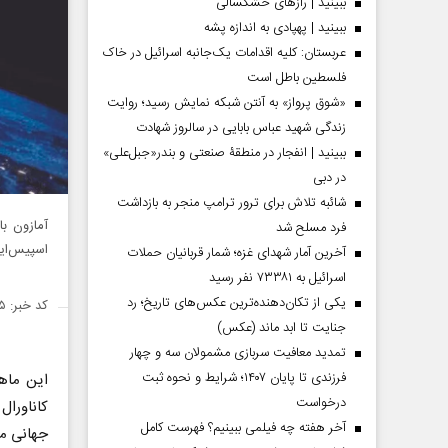
ببینید | رازهای خشکسالی
ببینید | پهپادی به اندازه پشه
عربستان: کلیه اقدامات یک‌جانبه اسرائیل در خاک
فلسطین باطل است
«شوق پرواز» به آنتن شبکه نمایش رسید؛ روایت
زندگی شهید عباس بابایی در سالروز شهادت
ببینید | انفجار در منطقۀ صنعتی و بندر«جبل‌علی»
در دبی
شائبه تلاش برای ترور ترامپ منجر به بازداشت
آمازون با
فرد مسلح شد
اسپیس‌ایک
آخرین آمار شهدای غزه؛ شمار قربانیان حملات
اسرائیل به ۷۳۳۸۱ نفر رسید
یکی از تکان‌دهنده‌ترین عکس‌های تاریخ؛ رد
کد خبر: ۱۵۰۲۰۱۵
جنایت تا ابد ماند (عکس)
تمدید معافیت سربازی مشمولان سه و چهار
فرزندی تا پایان ۱۴۰۷؛ شرایط و نحوه ثبت
درخواست
آخر هفته چه فیلمی ببینیم؟ فهرست کامل
جهانی معرفی شد،قرا