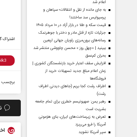
اعلام شد
به جای مانده از نقل و انتقالات؛ سپاهان و
پرسپولیس سد ساختند!
قیمت سکه و طلا در بازار آزاد در ۱۰ مرداد ۱۴۰۵
جزئیات تازه از قتل مادر و دختر با جوهرنمک
اشتراک گذ
رسانه‌های برون‌مرزی راویان جهانی اربعین
ببینید | «چهل روز » محسن چاووشی منتشر شد
بحران کم‌عمق
افزایش سقف اعتبار خرید بازنشستگان کشوری |
زمان اعلام مبلغ جدید تسهیلات خرید از
فروشگاه‌ها
برچسب ه
اطراف رشت کجا بریم (جاهای دیدنی اطراف
رشت)
رهبر یمن: صهیونیسم خطری برای تمام جامعه
ن
بشریت است
تعرض به زیرساخت‌های ایران، بنای هژمونی
آمریکا را فرو می‌ریزد
اخب
سپر آمریکا نشوید