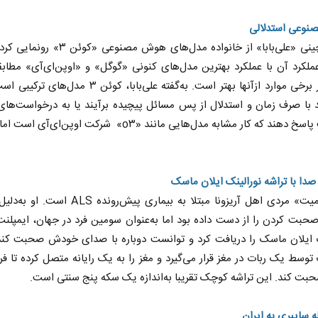
وعی استدلالی
شرکت چینی «علی‌بابا» از خانواده‌ مدل‌های هوش مصنوعی
ملکرد آن با عملکرد بهترین مدل‌های کنونی «گوگل» و «اوپن‌ای‌آی» مطاب
وحتی در برخی موارد ازآنها بهتر است. به‌گفته‌ علی‌بابا، کوئن ۳ م
د با صرف زمان و استدلال از پس مسائل پیچیده برآیند یا به درخواست‌های 
به‌سرعت پاسخ دهند که کار مشابه مدل‌هایی مانند «o۳» شرکت اوپن‌ای‌آ
دا با تراشه نورالینک ایلان ماسک
«برد اسمیت» مردی اهل آریزونا مبتلا به بیماری پیش‌رونده 
صحبت کردن را از دست داده بود اما به‌عنوان سومین فرد در جهان، ایمپل
ک ایلان ماسک را دریافت کرد و توانست دوباره با صدای خودش صحبت کند.
 توسط یک ربات در مغز قرار می‌گیرد و مغز را به یک رایانه متصل کرده تا فرد
حبت کند. این تراشه کوچک تقریبا به‌اندازه یک سکه پنج سنتی است.
ه سایبری به ایران