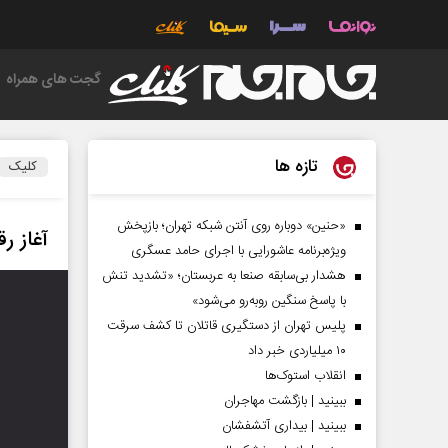
گجت های همراه
تازه ها
کلیک
«حنین» دوباره روی آنتن شبکه تهران؛ بازپخش
آغاز ر
ویژه‌برنامه عاشورایی با اجرای حامد عسگری
هشدار بی‌سابقه صنعا به عربستان؛ «تشدید تنش
با پاسخ سنگین روبه‌رو می‌شود»
پلیس تهران از دستگیری قاتلان تا کشف سرقت
۱۰ میلیاردی خبر داد
انقلاب استوک‌ها
ببینید | بازگشت مهاجران
ببینید | بیداری آتشفشان