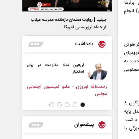
بزارها
) انجام
ببینید | روایت معلمان بازمانده مدرسه میناب
از حمله تروریستی آمریکا
یادداشت
گر هوش
نویدیای
جدید به
اربعین نماد مقاومت در برابر
از باتلاق انرژی تا بن‌بست ت
ش مصنوعی
استکبار‌
نوروزی - عضو کمیسیون اجتماعی
رضا سپهوند - سخنگوی کمیسیون انرژی 
گوشی‌های شیائومی۱۶ و ۱۶‌پرو احتمالا نخستین گوشی‌های جهان با تراشه‌‌ اسنپ‌دراگون ۸
 پایه‌‌
 نمایشگر ۶.۳اینچی خواهد داشت.
پیشخوان
راگون ۸ الیت، باتری بزرگی با