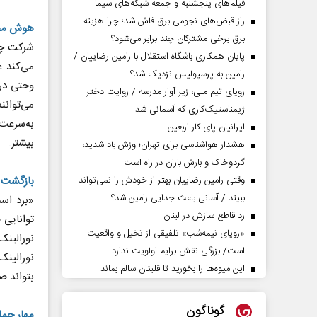
فیلم‌های پنجشنبه و جمعه شبکه‌های سیما
راز قبض‌های نجومی برق فاش شد؛ چرا هزینه
هوش مصن
برق برخی مشترکان چند برابر می‌شود؟
پایان همکاری باشگاه استقلال با رامین رضاییان /
می‌کند ع
رامین به پرسپولیس نزدیک شد؟
رویای تیم ملی، زیر آوار مدرسه / روایت دختر
می‌توانن
ژیمناستیک‌کاری که آسمانی شد
ایرانیان پای کار اربعین
بیشتر.
هشدار هواشناسی برای تهران؛ وزش باد شدید،
گردوخاک و بارش باران در راه است
بازگشت ص
وقتی رامین رضاییان بهتر از خودش را نمی‌تواند
ببیند / آسانی باعث جدایی رامین شد؟
رد قاطع سازش در لبنان
توانایی 
«رویای نیمه‌شب» تلفیقی از تخیل و واقعیت
نورالین
است/ بزرگی نقش برایم اولویت ندارد
نورالینک
این میوه‌ها را بخورید تا قلبتان سالم بماند
بتواند ص
گوناگون
مهار حمل