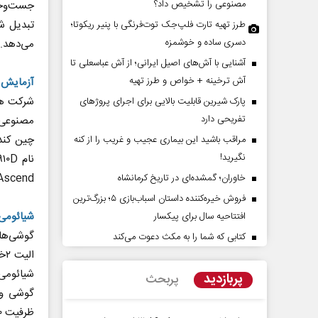
مصنوعی را تشخیص داد؟
جست‌وجو
تبدیل شد
طرز تهیه تارت فلپ‌جک توت‌فرنگی با پنیر ریکوتا؛
دسری ساده و خوشمزه
می‌دهد.
آشنایی با آش‌های اصیل ایرانی؛ از آش عباسعلی تا
آش ترخینه + خواص و طرز تهیه
آزمایش 
شرکت هو
پارک شیرین قابلیت‌ بالایی برای اجرای پروژهای
تفریحی دارد
مصنوعی خ
چین کند.
مراقب باشید این بیماری عجیب و غریب را از کنه
زمان در افق ایران
حادثه‌های کوچک س
نگیرید!
بزرگ
Ascend قدرتمندتر از تراشه H ۱۰۰ انویدیا ب
خاوران؛ گمشده‌ای در تاریخ کرمانشاه
ه زارعی - کارشناس ارشد مسائل منطقه
محمدجعفر محمدزاده - نویسنده و 
فروش خیره‌کننده داستان اسباب‌بازی ۵؛ بزرگ‌ترین
شیائومی 
افتتاحیه سال برای پیکسار
کتابی که شما را به مکث دعوت می‌کند
ال
پربازدید
پربحث
ظرفیت ۶۲۶۰میلی‌آمپر ساعت دارد.