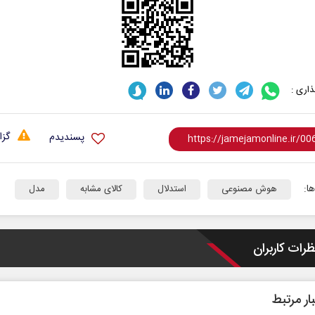
اری :
گزا
پسندیدم
ا:
هوش مصنوعی‌
استدلال
کالای مشابه
مدل
ظرات کاربران
ار مرتبط