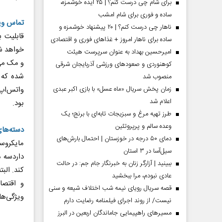
برای شام چی درست کنم؟ | ۲۵ ایده خوشمزه،
ساده و فوری برای شام امشب
تماس وی
ناهار چی درست کنم؟ | ۲۰ پیشنهاد خوشمزه و
قابلیت 
ساده برای ناهار امروز + غذاهای فوری و اقتصادی
خواهد شد
امیرحسین بهداد به عنوان سرپرست هیئت
و مک می‌
کوهنوردی و صعودهای ورزشی آذربایجان شرقی
شده که ن
منصوب شد
واتس‌اپ
زمان پخش سریال «ماه عسل» با بازی اکبر عبدی
اعلام شد
بود.
طرز تهیه مرغ و سبزیجات تابه‌ای با برنج؛ یک
وعده سالم و پرپروتئین
 مردادماه
صفحات نخست روزنامه ها‌ی یکشنبه ۴ مردادماه
صفحات 
دسته‌های
دمای ۵۰ درجه در خوزستان | احتمال بارش‌های
مایکروس
سیل‌آسا در ۳ استان
داردسه م
ببینید | آزارگر زنان به خبرنگار جام جم: در حالت
کند. الب
عادی نبودم، مرا ببخشید
و اقتصا
قصه سریال رویای نیمه شب اختلاف شیعه و سنی
ویژگی‌های
نیست/ از روند اجرای فیلمنامه رضایت دارم
مسیر‌های راهپیمایی جاماندگان اربعین در البرز