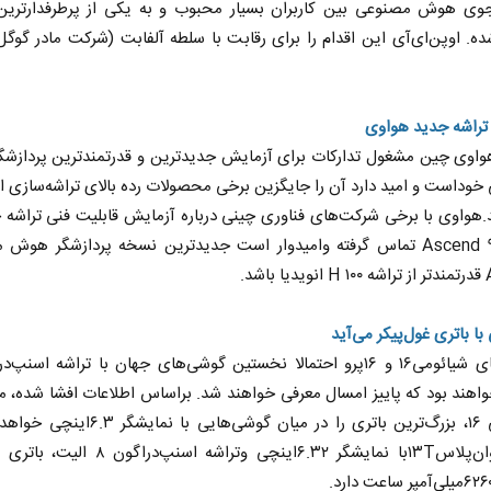
ی هوش مصنوعی بین کاربران بسیار محبوب و به یکی از پرطرفدارترین ا
ه. اوپن‌ای‌آی این اقدام را برای رقابت با سلطه آلفابت (شرکت مادر گوگل
تراشه جدید هواوی
اوی چین مشغول تدارکات برای آزمایش جدیدترین و قدرتمندترین پردازش
وداست و امید دارد آن را جایگزین برخی محصولات رده بالای تراشه‌سازی ا
هواوی با برخی شرکت‌های فناوری چینی درباره آزمایش قابلیت فنی تراشه 
رنوشت‌های
مدیریت ایرانی بر شناور‌های مضر
نام Ascend ۹۱۰D تماس گرفته وامیدوار است جدیدترین نسخه پردازشگر هو
در تنگه هرمز
اشد.
پژوهشگر
دکتر حسن عابدینی - معاون سیاسی سازمان
رحمت‌الله 
صداوسیما
مجلس
با باتری غول‌پیکر می‌آید
یت ۲خواهند بود که پاییز امسال معرفی خواهند شد. براساس اطلاعات افشا شده، مدل
شیائومی ۱۶، بزرگ‌ترین باتری را در میان گوشی‌هایی با
گوشی وان‌پلاس۱۳T‌با نمایشگر ۶.۳۲اینچی وتراشه‌ اسنپ‌د