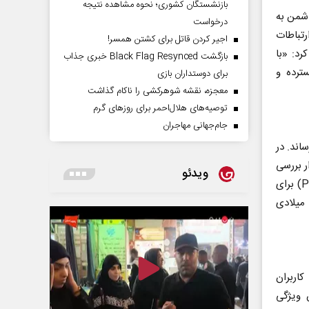
بازنشستگان کشوری؛ نحوه مشاهده نتیجه
دشمن به
درخواست
رتباطات
اجیر کردن قاتل برای کشتن همسر!
رد: «با
بازگشت Black Flag Resynced خبری جذاب
ترده و
برای دوستداران بازی
معجزه، نقشه شوهرکشی را ناکام گذاشت
توصیه‌های هلال‌احمر برای روز‌های گرم
جام‌جهانی مهاجران
 از مدل‌های آیفون۱۷به‌ پایان رساند. در
ت‌افزار بررسی
ویدئو
می‌کند. پس ‌از آن باید مراحل اعتبارسنجی طراحی (DVT) و اعتبارسنجی تولید (PVT) برای
 میلادی
اربران
 ویژگی