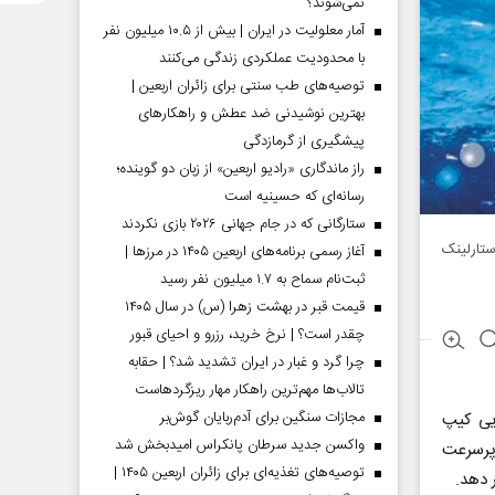
نمی‌شوند؟
آمار معلولیت در ایران | بیش از ۱۰.۵ میلیون نفر
با محدودیت عملکردی زندگی می‌کنند
توصیه‌های طب سنتی برای زائران اربعین |
بهترین نوشیدنی ضد عطش و راهکارهای
پیشگیری از گرمازدگی
راز ماندگاری «رادیو اربعین» از زبان دو گوینده؛
رسانه‌ای که حسینیه است
ستارگانی که در جام جهانی ۲۰۲۶ بازی نکردند
ستارلینک
آغاز رسمی برنامه‌های اربعین ۱۴۰۵ در مرز‌ها |
ثبت‌نام سماح به ۱.۷ میلیون نفر رسید
قیمت قبر در بهشت زهرا (س) در سال ۱۴۰۵
چقدر است؟ | نرخ خرید، رزرو و احیای قبور
چرا گرد و غبار در ایران تشدید شد؟ | حقابه
تالاب‌ها مهم‌ترین راهکار مهار ریزگردهاست
مجازات سنگین برای آدم‌ربایان گوش‌بر
ی فضایی کیپ
واکسن جدید سرطان پانکراس امیدبخش شد
ف ارائه اینترنت پرسرعت
توصیه‌های تغذیه‌ای برای زائران اربعین ۱۴۰۵ |