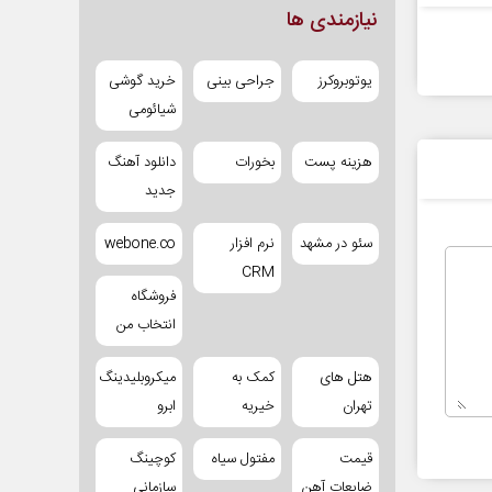
نیازمندی ها
یوتوبروکرز
جراحی بینی
خرید گوشی
شیائومی
هزینه پست
بخورات
دانلود آهنگ
جدید
سئو در مشهد
نرم افزار
webone.co
CRM
فروشگاه
انتخاب من
هتل های
کمک به
میکروبلیدینگ
تهران
خیریه
ابرو
قیمت
مفتول سیاه
کوچینگ
ضایعات آهن
سازمانی