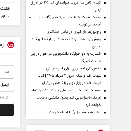
انهدام کامل سه فروند هواپیمای اف ۳۵ در الازرق
قلقلک 
اردن
منطق م
ضربات سخت هوافضای سپاه به پایگاه علی السالم
آمریکا در کویت
باج‌نیوزها؛ باج‌گیری در لباس افشاگری
یورش آرش‌های ارتش به مراکز و پایگاه‌ آمریکا در
ارس
بحرین
خسارت به دو خوابگاه دانشجویی در اهواز در پی
حملات آمریکا
تماس‌های اضطراری برای امان‌‌خواهی
قیمت طلا و سکه امروز ۱۱ مرداد ۱۴۰۵ | افت
قیمت طلا در بازار تهران با کاهش نرخ ارز
صفحات نخست‌روزنامه ها‌ی پنجشنبه‌۸ مردادماه
آمریکا ماجراجویی کند پاسخ مقتضی دریافت
خواهد کرد
عشق به حسین (ع) تا لحظه شهادت