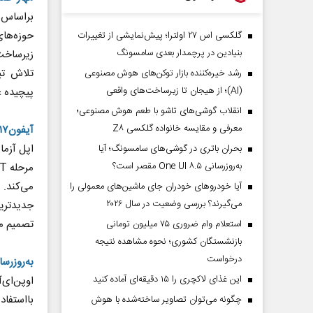
براساس ا
حوزه‌های
گلکسی اس ۲۷ اولترا؛ پیش‌نمایشی از تغییرات
بنیادین در پرچمدار بعدی سامسونگ
زیرساخت 
تلاش تی
رشد خیره‌کننده بازار توکن‌های هوش مصنوعی
(AI)؛ از هیجان تا زیرساخت‌های واقعی
پیچیده ع
انقلاب گوشی‌های تاشو‌ با طعم هوش مصنوعی؛
معرفی و مقایسه خانواده گلکسی Z۸
آیفون۱۷ آماده رونمایی
بحران باتری در گوشی‌های سامسونگ؛ آیا
به‌روزرسانی One UI ۸.۵ مقصر است؟
آیا خودروهای خودران جای ماشین‌های معمولی را
می‌گیرند؟ بررسی وضعیت در سال ۲۰۲۶
جدیدترین
تصمیم می‌گیرد مد
استعلام وام ضروری ۷۵ میلیون تومانی
بازنشستگان کشوری؛ نحوه مشاهده نتیجه
درخواست
به‌روزرس
این غذای لاکچری را ۱۵ دقیقه‌ای آماده کنید
اوپن‌ای
بااستفا
چگونه می‌توان تصاویر ساخته‌شده با هوش