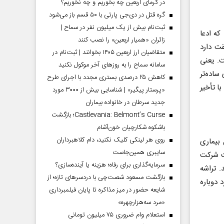
در گرمای اربعین چه بخوریم و چه نخوریم؟
گره قتل در دی‌جی پارتی با ۵۰ قسم باز می‌شود
ثبت‌نام بیش از یک میلیون نفر در سماح |
 «کوئن ۳» رونمایی کرد که ادعا
زائران «همیار اربعین» را نصب کنند
قت دارد
متقاضیان ارز اربعین ۱۴۰۵ بخوانند | ثبت‌نام در
دل‌های ترکیبی است. یعنی
سامانه سماح را به روز‌های آخر موکول نکنید
ساده‌تر
کاهش ۲۵ درصدی بستری مجدد با اجرای طرح
ی است اما با تأخیر
«پرستار پیگیر» | شناسایی بیش از ۳۰۰۰ مورد
جدید سرطان در خانواده بیماران
Castlevania: Belmont’s Curse؛ بازگشت
باشکوه شکارچیان خون‌آشام
روی هر لینکی کلیک نکنید، دام کلاهبرداران
ALS است. او به‌دلیل بیماری
سایبری همین‌جاست
نت شرکت
سرمایه‌گذاری برای رفاه؛ هزینه یا آینده‌سازی؟
 تراشه
بازگشت مسعود شصت‌چی با دردسر‌های تازه؛ از
 دوباره
شایعه حضور در میز مذاکره تا پایان فیلمبرداری
«مرد سه‌هزارچهره»
استعلام وام ضروری ۷۵ میلیون تومانی