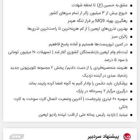
عشق به حسین (ع) تا لحظه شهادت
خروج بیش از ۳ میلیون زائر از تمام مرز‌های کشور
رهگیری پهپاد MQ9 بر فراز تنگه هرمز
بهترین نذری‌های اربعین | از کم هزینه‌ترین تا راحت‌ترین نذری‌ها
‌زائران سبز
در کمین تروریست‌ها هستیم و آماده پاسخ قاطعیم
ثبت‌نام وام اربعین بازنشستگان کشوری آغاز شد | تسهیلات ۲۰ میلیون تومانی
با سود ۵ درصد
هنرمند منحصر‌به‌فردی را از دست دادیم/ پخش ۲ مجموعه تلویزیونی جدید
زنده‌یاد عبدی در آینده نزدیک
پزشکیان: باید دشمن را وادار کنیم به آنچه امضا کرده پایبند بماند
درگیری مرگبار ۲ پسرخاله در پارک
سهمیه ۶۰ لیتری پابرجاست | آخرین وضعیت اتصال کارت سوخت به کارت
بانکی
ببینید | بازدید رئیس رسانه ملی از قلب تپنده رادیو اربعین
پیشنهاد سردبیر