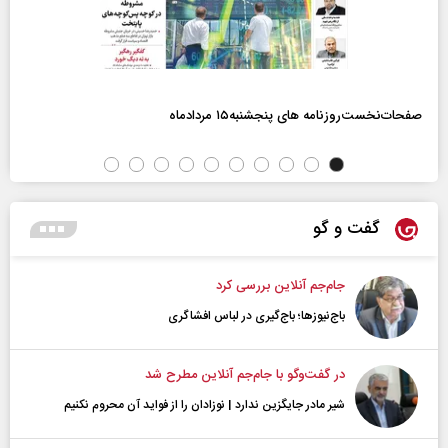
صفحات‌نخست‌روزنامه ها‌ی پنجشنبه‌۱۵ مردادماه
گفت و گو
جام‌جم آنلاین بررسی کرد
باج‌نیوزها؛ باج‌گیری در لباس افشاگری
در گفت‌و‌گو با جام‌جم آنلاین مطرح شد
شیر مادر جایگزین ندارد | نوزادان را از فواید آن محروم نکنیم