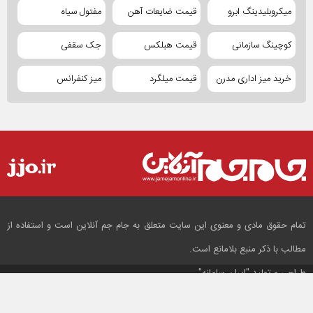
میکروبلیدینگ ابرو
قیمت ضایعات آهن
مفتول سیاه
کوچینگ سازمانی
قیمت هبلکس
جک سقفی
خرید میز اداری مدرن
قیمت میلگرد
میز کنفرانس
تمام حقوق مادی و معنوی این سایت متعلق به جام جم آنلاین است و استفاده از
مطالب با ذکر منبع بلامانع است.
طراحی و تولید
"ایران سامانه"