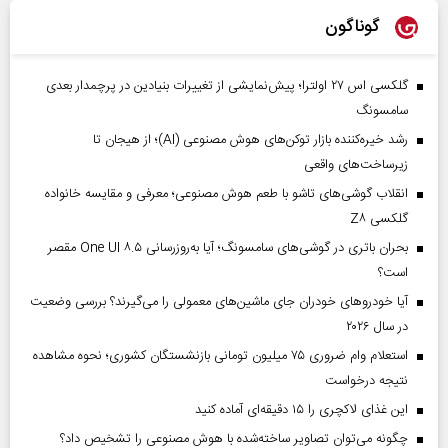
گوناگون
گلکسی اس ۲۷ اولترا؛ پیش‌نمایشی از تغییرات بنیادین در پرچمدار بعدی
سامسونگ
رشد خیره‌کننده بازار توکن‌های هوش مصنوعی (AI)؛ از هیجان تا
زیرساخت‌های واقعی
انقلاب گوشی‌های تاشو‌ با طعم هوش مصنوعی؛ معرفی و مقایسه خانواده
گلکسی Z۸
بحران باتری در گوشی‌های سامسونگ؛ آیا به‌روزرسانی One UI ۸.۵ مقصر
است؟
آیا خودروهای خودران جای ماشین‌های معمولی را می‌گیرند؟ بررسی وضعیت
در سال ۲۰۲۶
استعلام وام ضروری ۷۵ میلیون تومانی بازنشستگان کشوری؛ نحوه مشاهده
نتیجه درخواست
این غذای لاکچری را ۱۵ دقیقه‌ای آماده کنید
چگونه می‌توان تصاویر ساخته‌شده با هوش مصنوعی را تشخیص داد؟