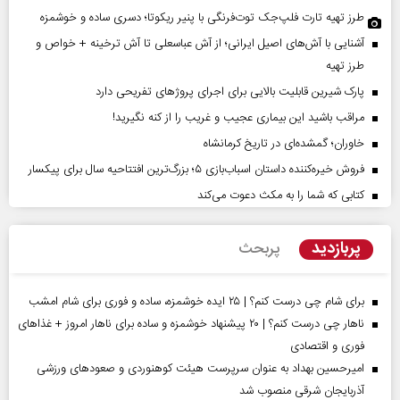
طرز تهیه تارت فلپ‌جک توت‌فرنگی با پنیر ریکوتا؛ دسری ساده و خوشمزه
آشنایی با آش‌های اصیل ایرانی؛ از آش عباسعلی تا آش ترخینه + خواص و
طرز تهیه
پارک شیرین قابلیت‌ بالایی برای اجرای پروژهای تفریحی دارد
مراقب باشید این بیماری عجیب و غریب را از کنه نگیرید!
خاوران؛ گمشده‌ای در تاریخ کرمانشاه
فروش خیره‌کننده داستان اسباب‌بازی ۵؛ بزرگ‌ترین افتتاحیه سال برای پیکسار
کتابی که شما را به مکث دعوت می‌کند
پربازدید
پربحث
برای شام چی درست کنم؟ | ۲۵ ایده خوشمزه، ساده و فوری برای شام امشب
ناهار چی درست کنم؟ | ۲۰ پیشنهاد خوشمزه و ساده برای ناهار امروز + غذاهای
فوری و اقتصادی
امیرحسین بهداد به عنوان سرپرست هیئت کوهنوردی و صعودهای ورزشی
آذربایجان شرقی منصوب شد