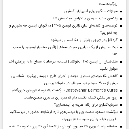
ریزگردهاست
مجازات سنگین برای آدم‌ربایان گوش‌بر
واکسن جدید سرطان پانکراس امیدبخش شد
توصیه‌های تغذیه‌ای برای زائران اربعین ۱۴۰۵ | در گرمای اربعین چه بخوریم و
چه نخوریم؟
گره قتل در دی‌جی پارتی با ۵۰ قسم باز می‌شود
ثبت‌نام بیش از یک میلیون نفر در سماح | زائران «همیار اربعین» را نصب
کنند
متقاضیان ارز اربعین ۱۴۰۵ بخوانند | ثبت‌نام در سامانه سماح را به روز‌های آخر
موکول نکنید
کاهش ۲۵ درصدی بستری مجدد با اجرای طرح «پرستار پیگیر» | شناسایی
بیش از ۳۰۰۰ مورد جدید سرطان در خانواده بیماران
Castlevania: Belmont’s Curse؛ بازگشت باشکوه شکارچیان خون‌آشام
روی هر لینکی کلیک نکنید، دام کلاهبرداران سایبری همین‌جاست
سرمایه‌گذاری برای رفاه؛ هزینه یا آینده‌سازی؟
بازگشت مسعود شصت‌چی با دردسر‌های تازه؛ از شایعه حضور در میز مذاکره
تا پایان فیلمبرداری «مرد سه‌هزارچهره»
استعلام وام ضروری ۷۵ میلیون تومانی بازنشستگان کشوری؛ نحوه مشاهده