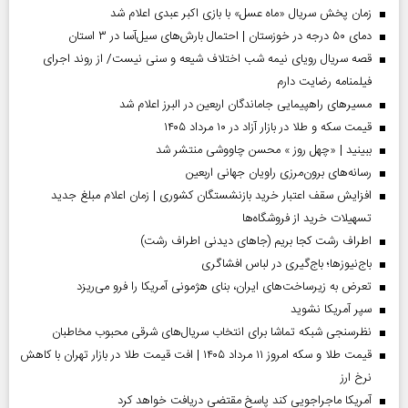
زمان پخش سریال «ماه عسل» با بازی اکبر عبدی اعلام شد
دمای ۵۰ درجه در خوزستان | احتمال بارش‌های سیل‌آسا در ۳ استان
قصه سریال رویای نیمه شب اختلاف شیعه و سنی نیست/ از روند اجرای
فیلمنامه رضایت دارم
مسیر‌های راهپیمایی جاماندگان اربعین در البرز اعلام شد
قیمت سکه و طلا در بازار آزاد در ۱۰ مرداد ۱۴۰۵
ببینید | «چهل روز » محسن چاووشی منتشر شد
رسانه‌های برون‌مرزی راویان جهانی اربعین
افزایش سقف اعتبار خرید بازنشستگان کشوری | زمان اعلام مبلغ جدید
تسهیلات خرید از فروشگاه‌ها
اطراف رشت کجا بریم (جاهای دیدنی اطراف رشت)
باج‌نیوزها؛ باج‌گیری در لباس افشاگری
تعرض به زیرساخت‌های ایران، بنای هژمونی آمریکا را فرو می‌ریزد
سپر آمریکا نشوید
نظرسنجی شبکه تماشا برای انتخاب سریال‌های شرقی محبوب مخاطبان
قیمت طلا و سکه امروز ۱۱ مرداد ۱۴۰۵ | افت قیمت طلا در بازار تهران با کاهش
نرخ ارز
آمریکا ماجراجویی کند پاسخ مقتضی دریافت خواهد کرد