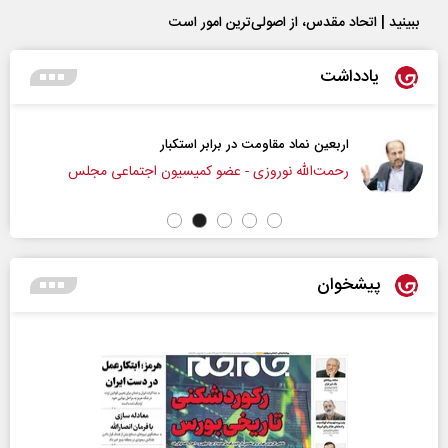
ببینید | اتحاد مقدس، از اصولی‌ترین امور است
یادداشت
بر استکبار‌
از باتلاق انرژی تا بن‌بست ت
ضو کمیسیون اجتماعی مجلس
رضا سپهوند - سخنگوی کم
پیشخوان