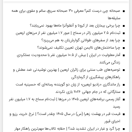
صبحانه چی درست کنم؟ معرفی ۳۰ صبحانه سریع، سالم و مقوی برای همه
سلیقه‌ها
چرا برخی بیماران بعد از کرونا و آنفلوآنزا ماه‌ها بهبود نمی‌یابند؟
ثبت‌نام ۲.۵ میلیون زائر در سماح | عبور ۱.۷ میلیون نفر از مرز‌های اربعین
چرا بعد از سفرهای طولانی گوارش‌تان به هم می‌ریزد؟
چرا ساختمان‌های ناایمن تهران تعیین تکلیف نمی‌شوند؟
آمار معلولیت در ایران | بیش از ۱۰.۵ میلیون نفر با محدودیت عملکردی
زندگی می‌کنند
توصیه‌های طب سنتی برای زائران اربعین | بهترین نوشیدنی ضد عطش و
راهکارهای پیشگیری از گرمازدگی
راز ماندگاری «رادیو اربعین» از زبان دو گوینده؛ رسانه‌ای که حسینیه است
ستارگانی که در جام جهانی ۲۰۲۶ بازی نکردند
آغاز رسمی برنامه‌های اربعین ۱۴۰۵ در مرز‌ها | ثبت‌نام سماح به ۱.۷ میلیون نفر
رسید
قیمت قبر در بهشت زهرا (س) در سال ۱۴۰۵ چقدر است؟ | نرخ خرید، رزرو و
احیای قبور
چرا گرد و غبار در ایران تشدید شد؟ | حقابه تالاب‌ها مهم‌ترین راهکار مهار