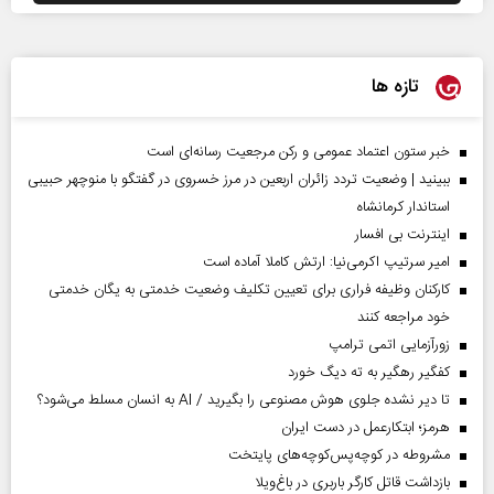
تازه ها
خبر ستون اعتماد عمومی و رکن مرجعیت رسانه‌ای است
ببینید | وضعیت تردد زائران اربعین در مرز خسروی در گفتگو با منوچهر حبیبی
استاندار کرمانشاه
اینترنت بی افسار
امیر سرتیپ اکرمی‌نیا: ارتش کاملا آماده است
کارکنان وظیفه فراری برای تعیین تکلیف وضعیت خدمتی به یگان خدمتی
خود مراجعه کنند
زورآزمایی اتمی ترامپ
کفگیر رهگیر به ته دیگ خورد
تا دیر نشده جلوی هوش مصنوعی را بگیرید / AI به انسان مسلط می‌شود؟
هرمز؛ ابتکارعمل در دست ایران
مشروطه در کوچه‌پس‌کوچه‌های پایتخت
بازداشت قاتل کارگر باربری در باغ‌ویلا