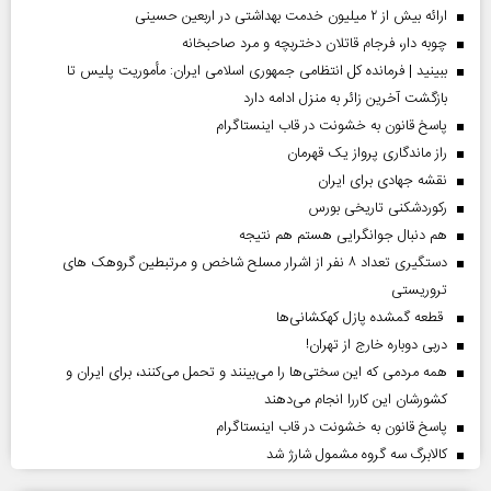
ارائه بیش از ۲ میلیون خدمت بهداشتی در اربعین حسینی
چوبه دار، فرجام قاتلان دختربچه و مرد صاحبخانه
ببینید | فرمانده کل انتظامی جمهوری اسلامی ایران­: مأموریت پلیس تا
بازگشت آخرین زائر به منزل ادامه دارد
پاسخ قانون به خشونت در قاب اینستاگرام
راز ماندگاری پرواز یک قهرمان
نقشه جهادی برای ایران
رکوردشکنی تاریخی بورس
هم دنبال جوانگرایی هستم هم نتیجه
دستگیری تعداد ۸ نفر از اشرار مسلح شاخص و مرتبطین گروهک های
تروریستی
قطعه گمشده پازل کهکشانی‌ها
دربی دوباره خارج از تهران!
همه مردمی که این سختی‌ها را می‌بینند و تحمل می‌کنند، برای ایران و
کشورشان این کاررا انجام می‌دهند
پاسخ قانون به خشونت در قاب اینستاگرام
کالابرگ سه گروه مشمول شارژ شد